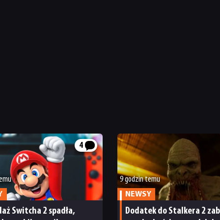
4
temu
9 godzin temu
Y
NEWSY
aż Switcha 2 spadła,
Dodatek do Stalkera 2 zab