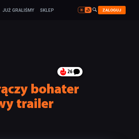

ZALOGUJ
JUŻ GRALIŚMY
SKLEP

26
łączy bohater
y trailer