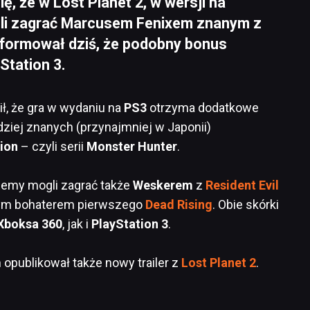
ę, że w Lost Planet 2, w wersji na
li zagrać Marcusem Fenixem znanym z
formował dziś, że podobny bonus
Station 3.
ł, że gra w wydaniu na
PS3
otrzyma dodatkowe
dziej znanych (przynajmniej w Japonii)
ion
– czyli serii
Monster Hunter
.
emy mogli zagrać także
Weskerem
z
Resident Evil
ym bohaterem pierwszego
Dead Rising
. Obie skórki
Xboksa 360
, jak i
PlayStation 3
.
 opublikował także nowy trailer z
Lost Planet 2
.