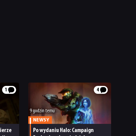
1
4
9 godzin temu
NEWSY
ierze
Po wydaniu Halo: Campaign