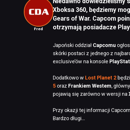
Niedawno dowiedzieliśmy si
Xboksa 360, będziemy mog
Gears of War. Capcom poin
otrzymają posiadacze Play
Fred
Japoński oddział
Capcomu
ogłosi
skórki postaci z jednego z najbar
exclusive’ów na konsole
PlayStat
Dodatkowo w
Lost Planet 2
będzi
5
oraz
Frankiem Westem
, główn
pojawią się zarówno w wersji na
Przy okazji tej informacji Capcom
Bardzo długi…