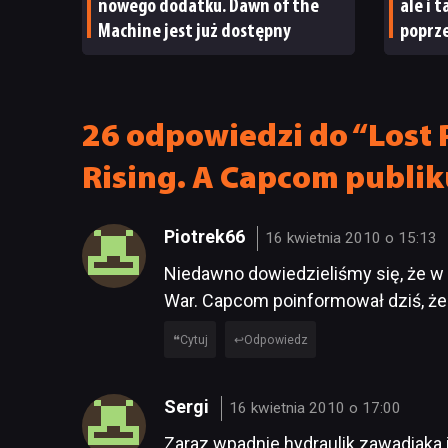
nowego dodatku. Dawn of the
ale i 
Machine jest już dostępny
poprze
ma po
26 odpowiedzi do “Lost 
Rising. A Capcom publik
Piotrek66
16 kwietnia 2010 o 15:13
Niedawno dowiedzieliśmy się, że w
War. Capcom poinformował dziś, że
Cytuj
Odpowiedz
Sergi
16 kwietnia 2010 o 17:00
Zaraz wpadnie hydraulik zawadiaka