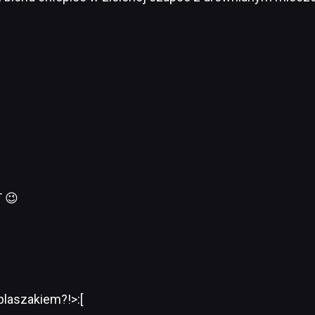
T 😉
blaszakiem?!>:[