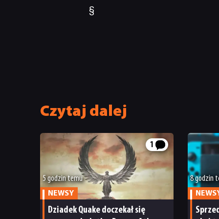
§
Czytaj dalej
1
5 godzin temu
8 godzin 
NEWSY
NEWS
Dziadek Quake doczekał się
Sprzed