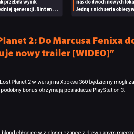
tak przebiła wynik
nas do dwóch nowych lokac
dniej generacji. Nintendo
Jedną z nich seria obiecy
wody do radości
od samego początku
Planet 2: Do Marcusa Fenixa d
uje nowy trailer [WIDEO]”
 Lost Planet 2 w wersji na Xboksa 360 będziemy mogli
 podobny bonus otrzymają posiadacze PlayStation 3.
 i blond chłopiec w zielonej czapce z drewnianym miecz