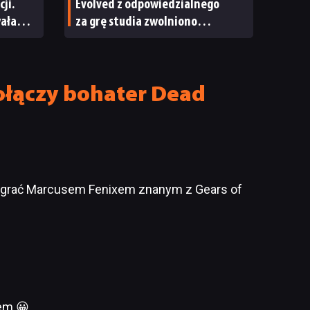
ji.
Evolved z odpowiedzialnego
wała
za grę studia zwolniono
pracowników
ołączy bohater Dead
 zagrać Marcusem Fenixem znanym z Gears of
em 😀