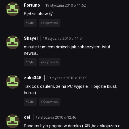
Fortuno
19 stycznia 2010 o 11:52
Będzie ubaw 🙂
JUŻ GRALIŚMY
Cytuj
Odpowiedz
SKLEP
Shayel
19 stycznia 2010 o 11:54
minute tłumiłem śmiech jak zobaczyłem tytuł
newsa..
Cytuj
Odpowiedz
zuks345
19 stycznia 2010 o 12:09
Tak coś czułem, że na PC wyjdzie… i będzie biust,
hurra;)
Cytuj
Odpowiedz
oel
19 stycznia 2010 o 12:46
Dane mi bylo pograc w demko ( XB ,bez skojazen o