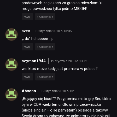
pradawnych zeglazach za granica mieszkam )i
moge powiedziec tylko jedmo MIODEK .
Cytuj
Odpowiedz
aves
19 stycznia 2010 o 13:06
„, do” heheeeee :-p
Cytuj
Odpowiedz
szymon1944
19 stycznia 2010 o 13:12
wie ktoś może kedy jest premiera w polsce?
Cytuj
Odpowiedz
Absenn
19 stycznia 2010 o 13:13
„Bujający się biust”? Przypomina mi to grę Sin, która
była w CDA wieki temu. Głowna przeciwniczka
(alexis sinclair – o ile pamiętam) posiadała takowy.
Swoją drogą to zabawne, że animatorzy nie pokusili