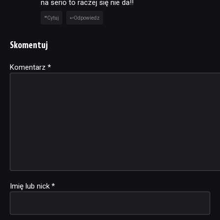
na serio to raczej się nie da!!
Cytuj
Odpowiedz
Skomentuj
Komentarz
Alternative:
*
Imię lub nick
*