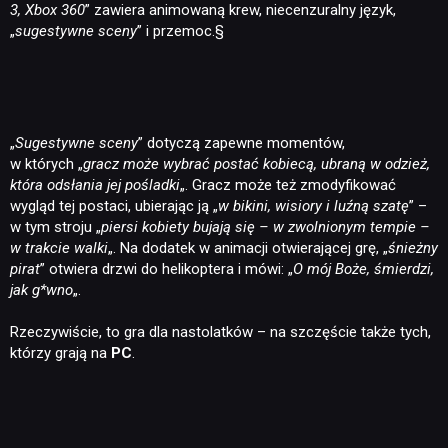
3, Xbox 360
” zawiera animowaną krew, niecenzuralny język,
„
sugestywne sceny
” i przemoc.§
„
Sugestywne sceny
” dotyczą zapewne momentów,
w których „
gracz może wybrać postać kobiecą, ubraną w odzież,
która odsłania jej pośladki
„. Gracz może też zmodyfikować
wygląd tej postaci, ubierając ją „
w bikini, wisiory i luźną szatę
” –
w tym stroju „
piersi kobiety bujają się – w zwolnionym tempie –
w trakcie walki
„. Na dodatek w animacji otwierającej grę, „
śnieżny
pirat
” otwiera drzwi do helikoptera i mówi: „
O mój Boże, śmierdzi,
jak g*wno
„.
Rzeczywiście, to gra dla nastolatków – na szczęście także tych,
którzy grają na
PC
.