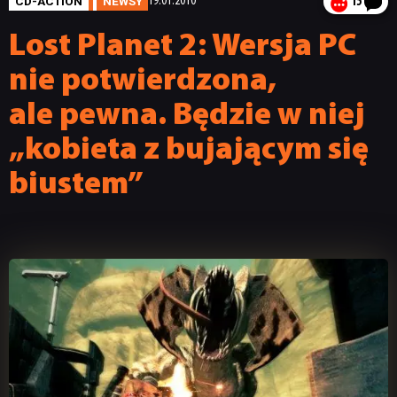
CD-ACTION
NEWSY
19.01.2010
15
Lost Planet 2: Wersja PC
nie potwierdzona,
ale pewna. Będzie w niej
„kobieta z bujającym się
biustem”