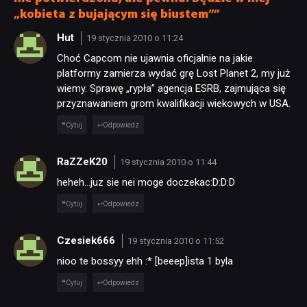
„kobieta z bujającym się biustem””
NEWSY
Hut
19 stycznia 2010 o 11:24
Choć Capcom nie ujawnia oficjalnie na jakie
platformy zamierza wydać grę Lost Planet 2, my już
RECENZJE
wiemy. Sprawę „rypła” agencja ESRB, zajmująca się
przyznawaniem grom kwalifikacji wiekowych w USA.
PUBLICYSTYKA
Cytuj
Odpowiedz
RaZZeK20
19 stycznia 2010 o 11:44
KULTURA
heheh…juz sie nei moge doczekac:D:D:D
Cytuj
Odpowiedz
RETRO
Czesiek666
19 stycznia 2010 o 11:52
TECHNOLOGIE
nioo te bossyy ehh :* [beeep]ista 1 byla
Cytuj
Odpowiedz
DYSKUSJE