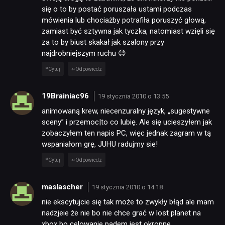
się o to by postać poruszała ustami podczas
mówienia lub chociażby potrafiła poruszyć głową,
zamiast być sztywna jak tyczka, natomiast wzięli się
za to by biust skakał jak szalony przy
najdrobniejszym ruchu 😉
Cytuj
Odpowiedz
19Brainiac96
19 stycznia 2010 o 13:55
animowaną krew, niecenzuralny język, „sugestywne
sceny” i przemoc|to co lubię. Ale się ucieszyłem jak
zobaczyłem ten napis PC, więc jednak zagram w tą
wspaniałom grę, JUHU radujmy sie!
Cytuj
Odpowiedz
maslascher
19 stycznia 2010 o 14:18
nie ekscytujcie się tak może to zwykły błąd ale mam
nadzjeie że nie bo nie chce grać w lost planet na
xbox bo celowanie padem jest okropne