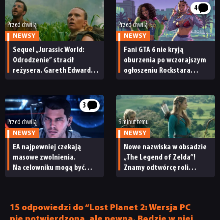
4
Przed chwilą
Przed chwilą
NEWSY
NEWSY
Sequel „Jurassic World:
Fani GTA 6 nie kryją
Odrodzenie” stracił
oburzenia po wczorajszym
reżysera. Gareth Edwards
ogłoszeniu Rockstara
opuszcza świat dinozaurów
i Netfliksa. „To
niewyobrażalnie podłe”
3
Przed chwilą
9 minut temu
NEWSY
NEWSY
EA najpewniej czekają
Nowe nazwiska w obsadzie
masowe zwolnienia.
„The Legend of Zelda”!
Na celowniku mogą być
Znamy odtwórcę roli
twórcy Mass Effecta
Ganondorfa i ostatnią rolę
Sama Neilla
15 odpowiedzi do “Lost Planet 2: Wersja PC
nie potwierdzona, ale pewna. Będzie w niej