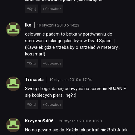
Cytuj
Odpowiedz
Ike
19 stycznia 2010 o 14:23
celowanie padem to betka w porównaniu do
sterowania takiego jakie było w Dead Space…|
(Kawałek gdzie trzeba było strzelać w meteory…
koszmar!)
Cytuj
Odpowiedz
Tressela
19 stycznia 2010 o 17:04
Swoją drogą, da się uchwycić na screenie BUJANIE
się kobiecych piersi, hę? :]
Cytuj
Odpowiedz
Krzychu9406
20 stycznia 2010 o 18:28
No na pewno się da. Każdy tak potrafi nie?! xD A tak