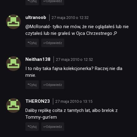
Cytuj
Odpowiedz
ultranoob
27 maja 2010 o 12:32
@McRonald- tylko nie mów, że nie oglądałeś lub nie
NEWSY
czytałeś lub nie grałeś w Ojca Chrzestnego ;P
Cytuj
Odpowiedz
RECENZJE
Neithan138
27 maja 2010 o 12:52
I to niby taka fajna kolekcjonerka? Raczej nie dla
PUBLICYSTYKA
mnie.
Cytuj
Odpowiedz
KULTURA
THERON23
27 maja 2010 o 13:15
RETRO
Daliby replikę colta z tamtych lat, albo brelok z
Tommy-gun’em
Cytuj
Odpowiedz
TECHNOLOGIE