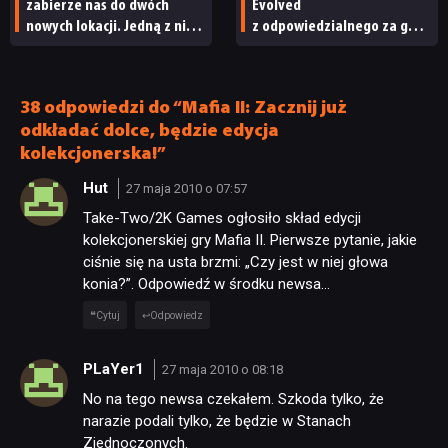
zabierze nas do dwóch
Evolved
nowych lokacji. Jedną z nich
z odpowiedzialnego za grę
seria obiecywała
studia zwolniono
od samego początku
pracowników
38 odpowiedzi do “Mafia II: Zacznij już
odkładać dolce, będzie edycja
kolekcjonerska!”
Hut
27 maja 2010 o 07:57
Take-Two/2K Games ogłosiło skład edycji
kolekcjonerskiej gry Mafia II. Pierwsze pytanie, jakie
ciśnie się na usta brzmi: „Czy jest w niej głowa
konia?”. Odpowiedź w środku newsa…
Cytuj
Odpowiedz
PLaYer1
27 maja 2010 o 08:18
No na tego newsa czekałem. Szkoda tylko, że
narazie podali tylko, że będzie w Stanach
Zjednoczonych.