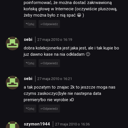
poinformować, że można dostać zakrwawioną
końską głowę w Internecie (oczywiście pluszową,
żeby można było z nią spać 😀 )
Cytuj
Odpowiedz
sebi
27 maja 2010 o 16:19
dobra kolekcjonerka jest jaka jest, ale i tak kupie bo
juz dawno kase na nia odkladam 🙂
Cytuj
Odpowiedz
sebi
27 maja 2010 o 16:21
a tak pozatym to znajac 2k to jeszcze moga nas
czyms zaskoczyc(byle nie nastepna data
premiery!bo nie wyrobie xD
Cytuj
Odpowiedz
szymon1944
27 maja 2010 o 16:36