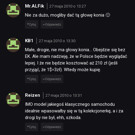
Mr.ALFik
27 maja 2010 o 13:27
DYSKUSJE
Nie za dużo, mogliby dać tą głowę konia 🙁
Cytuj
Odpowiedz
JUŻ GRALIŚMY
KB1
27 maja 2010 o 13:30
SKLEP
Małe, drogie, nie ma głowy konia… Obejdzie się bez
EK. Ale mam nadzieję, że w Polsce będzie wyglądać
lepiej. I że nie będzie kosztować aż 210 zł (jeśli
przyjąć, że 1$=3zł). Wtedy może kupię.
Cytuj
Odpowiedz
Reizen
27 maja 2010 o 13:31
IMO model jakiegoś klasycznego samochodu
idealnie wpasowałby się w tą kolekcjonerkę, a i za
drogi by nie był, ehh, szkoda.
Cytuj
Odpowiedz