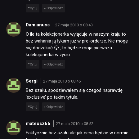
Cytuj
Odpowiedz
Damianuss
27 maja 2010 o 08:43
O ile ta kolekcjonerka wyląduje w naszym kraju to
bez wahania ją łykam już w pre-orderze. Nie mogę
się doczekać 🙂 , to będzie moja pierwsza
kolekcjonerka w życiu.
Cytuj
Odpowiedz
Sergi
27 maja 2010 o 08:46
Bez szału, spodziewałem się czegoś naprawdę
'exclusive’ po takim tytule.
Cytuj
Odpowiedz
mateusz66
27 maja 2010 o 08:52
Faktycznie bez szału ale jak cena będzie w normie