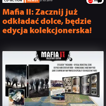
CD-ACTION
NEWSY
27.05.2010
38
Mafia II: Zacznij już
odkładać dolce, będzie
edycja kolekcjonerska!