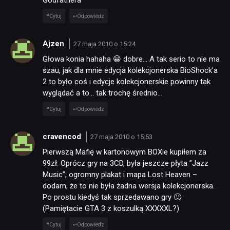
Cytuj
Odpowiedz
Ajzen
27 maja 2010 o 15:24
Głowa konia hahaha 😀 dobre… A tak serio to nie ma
szau, jak dla mnie edycja kolekcjonerska BioShock’a
2 to było coś i edycje kolekcjonerskie powinny tak
wyglądać a to… tak trochę średnio…
Cytuj
Odpowiedz
cravencod
27 maja 2010 o 15:53
Pierwszą Mafię w kartonowym BOXie kupiłem za
99zł. Oprócz gry na 3CD, była jeszcze płyta ”Jazz
Music”, ogromny plakat i mapa Lost Heaven –
dodam, że to nie była żadna wersja kolekcjonerska.
Po prostu kiedyś tak sprzedawano gry 🙂
(Pamiętacie GTA 3 z koszulką XXXXXL?)
Cytuj
Odpowiedz