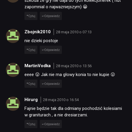
szkoda ze gry nie daja do tych kolekcjonerek ( hut
zapomnial o najwazniejszym) 😀
Cytuj
Odpowiedz
Zbojnik2010
28 maja 2010 o 07:13
nie dzieki postoje
Cytuj
Odpowiedz
MartinVodka
28 maja 2010 o 13:56
eeee 😛 Jak nie ma głowy konia to nie kupie 😛
Cytuj
Odpowiedz
Hirurg
28 maja 2010 o 16:54
Fajnie będzie tak dla odmiany pochodzić kolesiami
w graniturach , a nie dresiarzami.
Cytuj
Odpowiedz