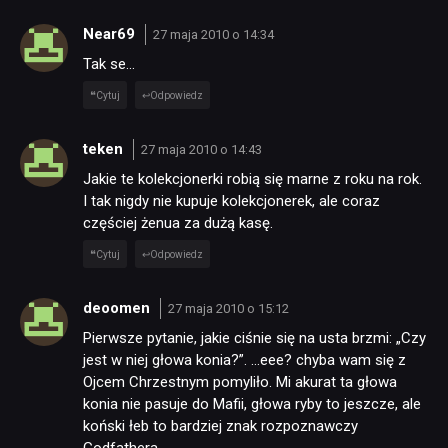
Near69
27 maja 2010 o 14:34
Tak se…
Cytuj
Odpowiedz
teken
27 maja 2010 o 14:43
Jakie te kolekcjonerki robią się marne z roku na rok.
I tak nigdy nie kupuje kolekcjonerek, ale coraz
częściej żenua za dużą kasę.
Cytuj
Odpowiedz
deoomen
27 maja 2010 o 15:12
Pierwsze pytanie, jakie ciśnie się na usta brzmi: „Czy
jest w niej głowa konia?”. …eee? chyba wam się z
Ojcem Chrzestnym pomyliło. Mi akurat ta głowa
konia nie pasuje do Mafii, głowa ryby to jeszcze, ale
koński łeb to bardziej znak rozpoznawczy
Godfathera