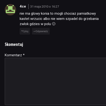
4ce
31 maja 2010 o 16:27
nie ma glowy konia to mogli chociaz pamiatkowy
kastet wrzucic albo nie wiem szpadel do grzebania
zwlok gdzies w polu 🙂
Cytuj
Odpowiedz
Skomentuj
Komentarz
Alternative:
*