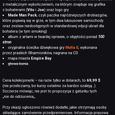
z metalicznym wykończeniem, na którym znajduje się grafika
z bohaterami (
Vito
i
Joe
) oraz logo gry
Made Man Pack
, czyli paczka najróżniejszych drobiazgów,
które pojawią się w grze, w tym dwa luksusowe samochody
oraz zestaw niedostępnych w standardowej edycji ubrań dla
bohatera (w tym smoking)
album z artami w twardej oprawie, o objętości ponad
100
stron
oryginalna ścieżka dźwiękowa gry
Mafia II
, wykonana
przez praskich filharmoników, nagrana na CD
mapa miasta
Empire Bay
głowa konia
Cena kolekcjonerki – na razie tylko w dolarach, to
69,99 $
(nie przeliczamy, bo kursy ostatnio za bardzo szaleją…).
Szczerze mówiąc, nie jest to propozycja z gatunku tych
„
nie do odrzucenia
„.
Przy okazji ogłoszono również dodatki, jakie otrzymają osoby
składające zamówienie przedpremierowe. Informacja prasowa