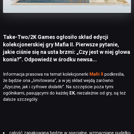
Take-Two/2K Games ogłosiło skład edycji
kolekcjonerskiej gry Mafia II. Pierwsze pytanie,
jakie ciśnie się na usta brzmi: „Czy jest w niej głowa
konia?”. Odpowiedź w środku newsa...
Informacja prasowa na temat kolekcjonerki
Mafii II
podkreśla,
że będzie ona „
limitowana
”, a w jej skład wejdą zarówno
„
fizyczne, jak i cyfrowe dodatki
”. Na szczęście poza tymi
ogólnikami, pasującymi do każdej
EK
, niezależnie od gry, są też
dalsze szczegóły:
całość zapakowana będzie w specjalne, wzmacniane pudełko