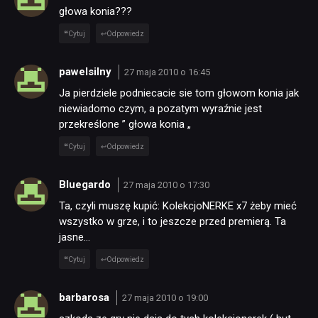
głowa konia???
Cytuj
Odpowiedz
pawelsilny
27 maja 2010 o 16:45
Ja pierdziele podniecacie sie tom głowom konia jak
niewiadomo czym, a pozatym wyraźnie jest
przekreślone ” głowa konia „
Cytuj
Odpowiedz
Bluegardo
27 maja 2010 o 17:30
Ta, czyli muszę kupić: KolekcjoNERKE x7 żeby mieć
wszystko w grze, i to jeszcze przed premierą. Ta
jasne…
Cytuj
Odpowiedz
barbarosa
27 maja 2010 o 19:00