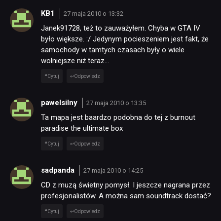
KB1
27 maja 2010 o 13:32
Janek91728, też to zauważyłem. Chyba w GTA IV
było większe. :/ Jedynym pocieszeniem jest fakt, że
samochody w tamtych czasach były o wiele
wolniejsze niż teraz…
Cytuj
Odpowiedz
pawelsilny
27 maja 2010 o 13:35
Ta mapa jest baardzo podobna do tej z burnout
paradise the ultimate box
Cytuj
Odpowiedz
sadpanda
27 maja 2010 o 14:25
CD z muzą świetny pomysł. I jeszcze nagrana przez
profesjonalistów. A można sam soundtrack dostać?
Cytuj
Odpowiedz