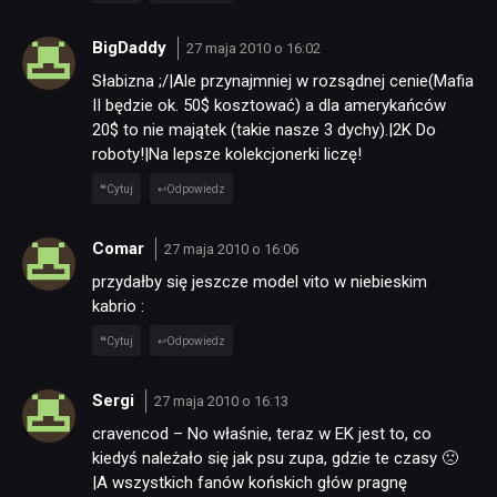
BigDaddy
27 maja 2010 o 16:02
Słabizna ;/|Ale przynajmniej w rozsądnej cenie(Mafia
II będzie ok. 50$ kosztować) a dla amerykańców
20$ to nie majątek (takie nasze 3 dychy).|2K Do
roboty!|Na lepsze kolekcjonerki liczę!
Cytuj
Odpowiedz
Comar
27 maja 2010 o 16:06
przydałby się jeszcze model vito w niebieskim
kabrio :
Cytuj
Odpowiedz
Sergi
27 maja 2010 o 16:13
cravencod – No właśnie, teraz w EK jest to, co
kiedyś należało się jak psu zupa, gdzie te czasy 🙁
|A wszystkich fanów końskich głów pragnę