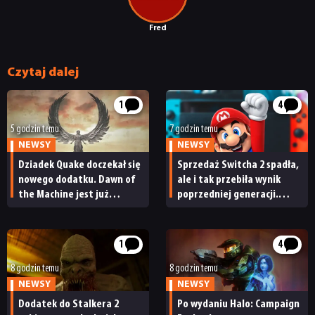
Fred
Czytaj dalej
1
4
5 godzin temu
7 godzin temu
NEWSY
NEWSY
Dziadek Quake doczekał się
Sprzedaż Switcha 2 spadła,
nowego dodatku. Dawn of
ale i tak przebiła wynik
the Machine jest już
poprzedniej generacji.
dostępny
Nintendo ma powody
do radości
1
4
8 godzin temu
8 godzin temu
NEWSY
NEWSY
Dodatek do Stalkera 2
Po wydaniu Halo: Campaign