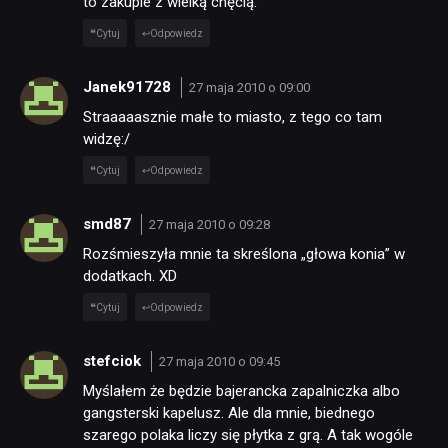
to zakupie z wielką chęcią.
Cytuj
Odpowiedz
Janek91728
27 maja 2010 o 09:00
Straaaaasznie małe to miasto, z tego co tam
widzę:/
Cytuj
Odpowiedz
smd87
27 maja 2010 o 09:28
Rozśmieszyła mnie ta skreślona „głowa konia” w
dodatkach. XD
Cytuj
Odpowiedz
stefciok
27 maja 2010 o 09:45
Myślałem że będzie bajerancka zapalniczka albo
gangsterski kapelusz. Ale dla mnie, biednego
szarego polaka liczy się płytka z grą. A tak wogóle