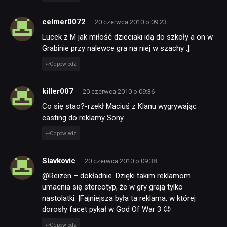
celmer0072
20 czerwca 2010 o 09:23
Lucek z M jak miłość dzieciaki idą do szkoły a on w
Grabinie przy nalewce gra na niej w szachy :]
Odpowiedz
killer007
20 czerwca 2010 o 09:36
Co się stao?-rzekł Maciuś z Klanu wygrywając
casting do reklamy Sony.
Odpowiedz
Slavkovic
20 czerwca 2010 o 09:38
@Reizen – dokładnie. Dzięki takim reklamom
umacnia się stereotyp, że w gry grają tylko
nastolatki. |Fajniejsza była ta reklama, w której
dorosły facet pykał w God Of War 3 😉
Odpowiedz