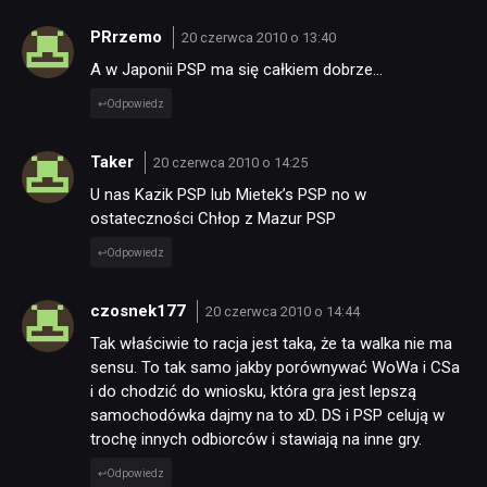
PRrzemo
20 czerwca 2010 o 13:40
A w Japonii PSP ma się całkiem dobrze…
Odpowiedz
Taker
20 czerwca 2010 o 14:25
U nas Kazik PSP lub Mietek’s PSP no w
ostateczności Chłop z Mazur PSP
Odpowiedz
czosnek177
20 czerwca 2010 o 14:44
Tak właściwie to racja jest taka, że ta walka nie ma
sensu. To tak samo jakby porównywać WoWa i CSa
i do chodzić do wniosku, która gra jest lepszą
samochodówka dajmy na to xD. DS i PSP celują w
trochę innych odbiorców i stawiają na inne gry.
Odpowiedz