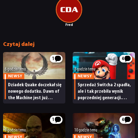
Fred
Czytaj dalej
1
4
6 godzin temu
8 godzin temu
NEWSY
NEWSY
Dziadek Quake doczekał się
Sprzedaż Switcha 2 spadła,
nowego dodatku. Dawn of
ale i tak przebiła wynik
the Machine jest już
poprzedniej generacji.
dostępny
Nintendo ma powody
do radości
1
4
9 godzin temu
10 godzin temu
NEWSY
NEWSY