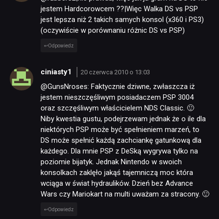
jestem Hardcorowcem ??|Więc Walka DS vs PSP
jest lepsza niż 2 takich samych konsol (x360 i PS3)
(oczywiście w porównaniu różnic DS vs PSP)
Odpowiedz
ciniasty1
20 czerwca 2010 o 13:03
@GunsNroses: Faktycznie dziwne, zwłaszcza iż
jestem nieszczęśliwym posiadaczem PSP 3004
oraz szczęśliwym właścicielem NDS Classic. 🙂
Niby kwestia gustu, podejrzewam jednak że o ile dla
niektórych PSP może być spełnieniem marzeń, to
DS może spełnić każdą zachciankę gatunkową dla
każdego. Dla mnie PSP z DeSką wygrywa tylko na
poziomie bijatyk. Jednak Nintendo w swoich
konsolkach zaklęło jakąś tajemniczą moc która
wciąga w świat hydraulików. Dzień bez Advance
Wars czy Mariokart na multi uważam za stracony. 🙂
Odpowiedz