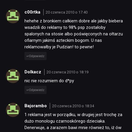
c00rtka
20 czerwca 2010 o 17:40
hehehe z bronkiem całkiem dobre ale jakby biebera
wsadzili do reklamy to 98% psp zostałoby
spalonych na stosie albo poświęconych na ołtarzu
ofiarnym jakimś azteckim bogom. U nas
reklamowałby je Pudzian! to pewne!
Odpowiedz
Dolkacz
20 czerwca 2010 o 18:19
nic nie rozumiem do d*py
Odpowiedz
Bajorambo
20 czerwca 2010 o 18:34
1 reklama jest w porządku, w drugiej jest trochę za
dużo monologu czarnoskórego dzieciaka.
Denerwuje, a zarazem bawi mnie również to, iż ów