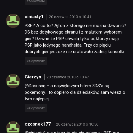
Odpowiedz
ciniasty1
20 czerwca 2010 o 10:41
PSP? A co to? Ajfon z którego nie można dzwonić?
DS bez dotykowego ekranu i z malutkim wyborem
gier? Dziwne że PSP chwalą tylko ci, którzy mają
PSP jako jedynego handhelda. Trzy do pięciu
dobrych gier jeszcze nie uratowało żadnej konsolki.
Odpowiedz
Gierzyn
20 czerwca 2010 o 10:47
@Dariusxq – a największym hitem 3DS’a są
pokemony… to dopiero dla dzieciaków, sam wiesz o
tym najlepiej.
Odpowiedz
czosnek177
20 czerwca 2010 o 10:56
@ciniasty1 nie wiesz to się nie odzywaj. PSP ma