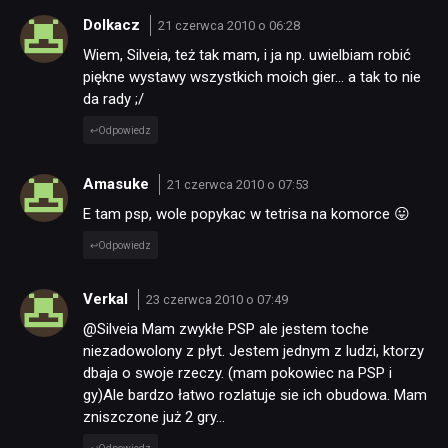
Dolkacz
21 czerwca 2010 o 06:28
Wiem, Silveia, też tak mam, i ja np. uwielbiam robić
piękne wystawy wszystkich moich gier… a tak to nie
da rady ;/
Odpowiedz
Amasuke
21 czerwca 2010 o 07:53
E tam psp, wole popykac w tetrisa na komorce 😛
Odpowiedz
Verkal
23 czerwca 2010 o 07:49
@Silveia Mam zwykłe PSP ale jestem toche
niezadowolony z płyt. Jestem jednym z ludzi, ktorzy
dbaja o swoje rzeczy. (mam pokowiec na PSP i
gy)Ale bardzo łatwo rozlatuje sie ich obudowa. Mam
zniszczone już 2 gry…