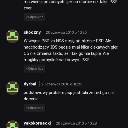
ma wiecej pozadnych gier na starcie niz takie PSP
ever.
PUBLICYSTYKA
Odpowiedz
skoczny
20 czerwca 2010 o 10:25
KULTURA
W wojnie PSP vs NDS stoję po stronie PSP. Ale
nadchodzący 3DS będzie miał kilka ciekawych gier.
Co nie zmienia faktu, że i tak go nie kupię. Ale
RETRO
mogliby pomyśleć nad nowym PSP
Odpowiedz
TECHNOLOGIE
dyrbal
20 czerwca 2010 o 10:25
DYSKUSJE
podstawowy problem psp jest taki że nikt go nie
docenia…
Odpowiedz
JUŻ GRALIŚMY
yakokornecki
20 czerwca 2010 o 10:28