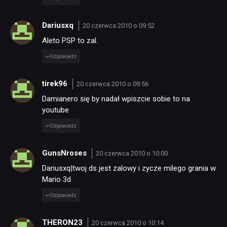
Dariusxq
20 czerwca 2010 o 09:52
Aleto PSP to zal.
Odpowiedz
tirek96
20 czerwca 2010 o 09:56
Damianero się by nadał wpiszcie sobie to na
youtube
Odpowiedz
GunsNroses
20 czerwca 2010 o 10:00
Dariusxq|twoj ds jest zalowy i zycze milego grania w
Mario 3d
Odpowiedz
THERON23
20 czerwca 2010 o 10:14