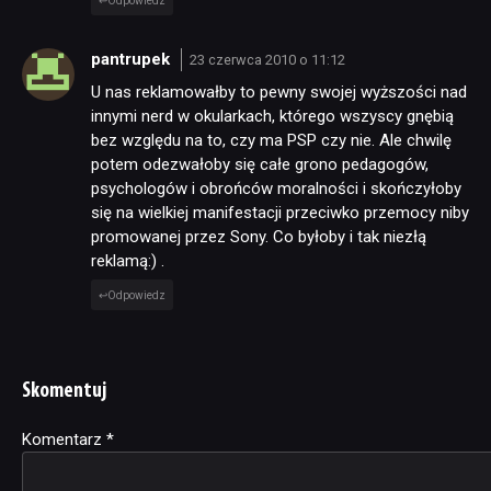
Odpowiedz
pantrupek
23 czerwca 2010 o 11:12
U nas reklamowałby to pewny swojej wyższości nad
innymi nerd w okularkach, którego wszyscy gnębią
bez względu na to, czy ma PSP czy nie. Ale chwilę
potem odezwałoby się całe grono pedagogów,
psychologów i obrońców moralności i skończyłoby
się na wielkiej manifestacji przeciwko przemocy niby
promowanej przez Sony. Co byłoby i tak niezłą
reklamą:) .
Odpowiedz
Skomentuj
Komentarz
Alternative:
*