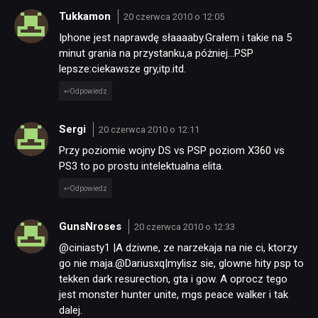
Tukkamon
20 czerwca 2010 o 12:05
Iphone jest naprawdę słaaaaby.Grałem i takie na 5
minut grania na przystanku,a póżniej…PSP
lepsze:ciekawsze gry,itp.itd.
Odpowiedz
Sergi
20 czerwca 2010 o 12:11
Przy poziomie wojny DS vs PSP poziom X360 vs
PS3 to po prostu intelektualna elita.
Odpowiedz
GunsNroses
20 czerwca 2010 o 12:33
@ciniasty1 |A dziwne, ze narzekaja na nie ci, ktorzy
go nie maja.@Dariusxq|mylisz sie, glowne hity psp to
tekken dark resurection, gta i gow. A oprocz tego
jest monster hunter unite, mgs peace walker i tak
dalej.