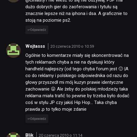
dużo dobrych gier do zaoferowania i tytułu są
znacznie lepsze niż na iphona i dsa. A graficznie to
stoją na poziomie ps2.
Odpowiedz
Wojtasss
20 czerwca 2010 o 10:59
Ogólnie to komentarze miały się skoncentrować na
tych reklamach chyba a nie na dyskusji który
handheld najlepszy (od tego chyba forum jest 🙂 |A
co do reklamy i polskiego odpowiednika od razu do
głowy przyszedł mi mój kuzyn prawie identyczne
zachowanie 😛 Ale żeby do polskiej młodzieży taka
reklama miała trafić to pewnie by trzeba było dodać
coś w stylu JP czy jakiś Hip Hop… Taka chyba
prawda ;p to tylko moje zdanie
Odpowiedz
Blik
20 czerwca 2010 o 11:14