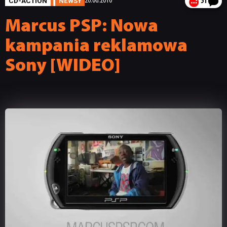
CD-ACTION
NEWSY
20.06.2010
51
Marcus PSP: Nowa
kampania reklamowa
Sony [WIDEO]