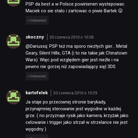
SKLEP
PSP da best a w Polsce powinienen wystepowac
Maciek co sie stalo i zartowac o piwie Bartek 😛
Odpowiedz
skoczny
20 czerwca 2010 o 10:28
@Dariusxq: PSP też ma sporo niezłych gier… Metal
Geary, Silent Hille, GTA (i to nie takie jak Chinatown
Wars). Więc pod względem gier jest nieźle i na
pewno nie gorzej niż zapowiadający się| 3DS
Odpowiedz
kartofelek
20 czerwca 2010 o 10:29
Ja staje po przeciwnej stronie barykady,
przynajmniej sterowanie jest wygodne w każdej
grze. ( no przyznaje rysik jako kamera, krzyżak jako
celowanie i trigger jako strzał w strzelance nie jest
wygodny )