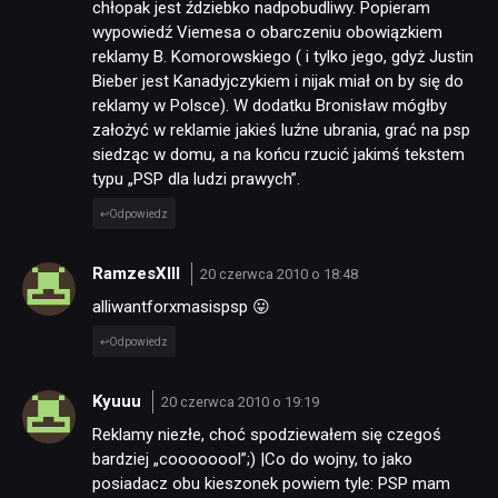
chłopak jest ździebko nadpobudliwy. Popieram
wypowiedź Viemesa o obarczeniu obowiązkiem
reklamy B. Komorowskiego ( i tylko jego, gdyż Justin
Bieber jest Kanadyjczykiem i nijak miał on by się do
reklamy w Polsce). W dodatku Bronisław mógłby
założyć w reklamie jakieś luźne ubrania, grać na psp
siedząc w domu, a na końcu rzucić jakimś tekstem
typu „PSP dla ludzi prawych”.
Odpowiedz
RamzesXIII
20 czerwca 2010 o 18:48
alliwantforxmasispsp 😛
Odpowiedz
Kyuuu
20 czerwca 2010 o 19:19
Reklamy niezłe, choć spodziewałem się czegoś
bardziej „coooooool”;) |Co do wojny, to jako
posiadacz obu kieszonek powiem tyle: PSP mam