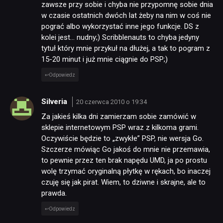
zawsze przy sobie i chyba nie przypomnę sobie dnia
w czasie ostatnich dwóch lat żeby na nim w coś nie
pograć albo wykorzystać inne jego funkcje. DS z
kolei jest… nudny;) Scribblenauts to chyba jedyny
tytuł który mnie przykuł na dłużej, a tak to pogram z
15-20 minut i już mnie ciągnie do PSP;)
Odpowiedz
Silveria
20 czerwca 2010 o 19:34
Za jakieś kilka dni zamierzam sobie zamówić w
sklepie internetowym PSP wraz z kilkoma grami.
Oczywiście będzie to „zwykłe” PSP, nie wersja Go.
Szczerze mówiąc Go jakoś do mnie nie przemawia,
to pewnie przez ten brak napędu UMD, ja po prostu
wolę trzymać oryginalną płytkę w rękach, bo inaczej
czuję się jak pirat. Wiem, to dziwne i skrajne, ale to
prawda.
Odpowiedz