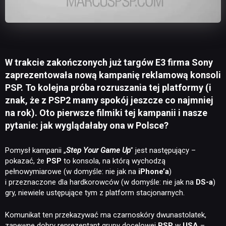
W trakcie zakończonych już targów E3 firma Sony
zaprezentowała nową kampanię reklamową konsoli
PSP. To kolejna próba rozruszania tej platformy (i
znak, że z PSP2 mamy spokój jeszcze co najmniej
na rok). Oto pierwsze filmiki tej kampanii i nasze
pytanie: jak wyglądałaby ona w Polsce?
Pomysł kampanii „
Step Your Game Up
” jest następujący –
pokazać, że
PSP
to konsola, na którą wychodzą
pełnowymiarowe (w domyśle: nie jak na
iPhone’a
)
i przeznaczone dla hardkorowców (w domyśle: nie jak na
DS-a
)
gry, niewiele ustępujące tym z platform stacjonarnych.
Komunikat ten przekazywać ma czarnoskóry dwunastolatek,
zapewne dobry reprezentant grupy docelowej
PSP
w
USA
–