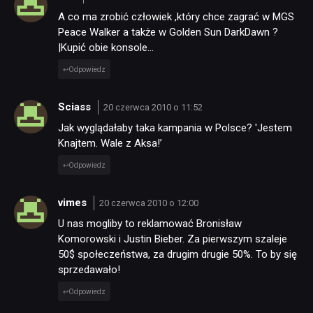
A co ma zrobić człowiek ,który chce zagrać w MGS
Peace Walker a także w Golden Sun DarkDawn ?
|Kupić obie konsole…
Odpowiedz
Sciass
20 czerwca 2010 o 11:52
Jak wyglądałaby taka kampania w Polsce? 'Jestem
Knajtem. Wale z Aksa!’
Odpowiedz
vimes
20 czerwca 2010 o 12:00
U nas mogliby to reklamować Bronisław
Komorowski i Justin Bieber. Za pierwszym szaleje
50$ społeczeństwa, za drugim drugie 50%. To by się
sprzedawało!
Odpowiedz