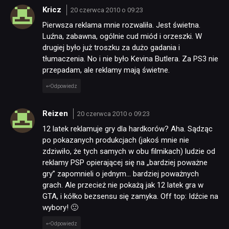
Kricz
20 czerwca 2010 o 09:23
Pierwsza reklama mnie rozwaliła. Jest świetna.
Luźna, zabawna, ogólnie cud miód i orzeszki. W
drugiej było już troszku za dużo gadania i
tłumaczenia. No i nie było Kevina Butlera. Za PS3 nie
przepadam, ale reklamy mają świetne.
Odpowiedz
Reizen
20 czerwca 2010 o 09:23
12 latek reklamuje gry dla hardkorów? Aha. Sądząc
po pokazanych produkcjach (jakoś mnie nie
zdziwiło, że tych samych w obu filmikach) ludzie od
reklamy PSP opierającej się na „bardziej poważne
gry” zapomnieli o jednym… bardziej poważnych
grach. Ale przecież nie pokażą jak 12 latek gra w
GTA, i kółko bezsensu się zamyka. Off top: Idźcie na
wybory! 🙂
Odpowiedz