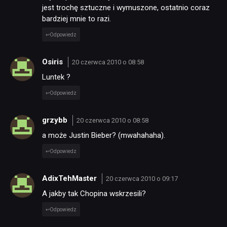
jest trochę sztuczne i wymuszone, ostatnio coraz
bardziej mnie to razi.
Odpowiedz
Osiris
20 czerwca 2010 o 08:58
Luntek ?
Odpowiedz
grzybb
20 czerwca 2010 o 08:58
a może Justin Bieber? (mwahahaha).
Odpowiedz
AdixTehMaster
20 czerwca 2010 o 09:17
A jakby tak Chopina wskrzesili?
Odpowiedz