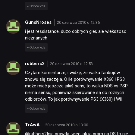
Odpowiedz
GunsNroses
20 czerwca 2010 o 12:36
i jest ressistance, duzo dobrych gier, ale wiekszosc
nieznanych
Odpowiedz
rubbers2
20 czerwca 2010 o 12:53
Czytam komentarze, i widzę, że walka fanbojów
znowu się zaczęła. O ile porównywanie X360 i PS3
może mieć jeszcze jakiś sens, to walka NDS vs PSP
niema sensu, ponieważ skierowane są do różnych
odbiorców. To jak porównywanie PS3 (X360) i Wii.
Odpowiedz
TrAwA
20 czerwca 2010 o 13:00
@rubbers2|nie prawda, więc jak ja gram na DS to nie