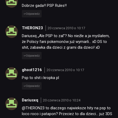
Dobrze gada!! PSP Rules!!
Odpowiedz
THERON23
20 czerwca 2010 o 10:17
Dariusxq „Ale PSP to zal”? No nieźle a ja myślałem,
że Polscy fani pokemonów już wymarli… xD DS to
shit, zabawka dla dzieci z grami dla dzieci! xD
Odpowiedz
ghost1216
20 czerwca 2010 o 10:17
Psp to shit i kropka pl
Odpowiedz
NEWSY
Dariusxq
20 czerwca 2010 o 10:24
@THERON23 to dlaczego najwieksze hity na psp to
loco roco i patapon? Przeciez to dla dzieci… juz 3DS
RECENZJE