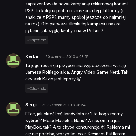
zaprezentowała nową kampanię reklamową konsoli
PSP. To kolejna próba rozruszania tej platformy (i
znak, że z PSP2 mamy spokój jeszcze co najmniej
na rok). Oto pierwsze filmiki tej kampanii i nasze
pytanie: jak wyglądałaby ona w Polsce?
Odpowiedz
Xerber
20 czerwca 2010 o 08:52
Ta jego recenzja przypomina wyposzczoną wersję
Jamesa Rolfiego a.k.a. Angry Video Game Nerd. Tak
czy siak Kevin jest lepszy 😛 .
Odpowiedz
Sergi
20 czerwca 2010 o 08:54
EEee, jak skreśliłeś kandydata nr.1 to kogo mamy
wybrać? Może Maciek z klanu? A nie, on ma już
PlayBox, tak? A to chyba konkurencja 😉 Reklama mi
się nie podoba, wszystko, co z Kevinem Buttlerem