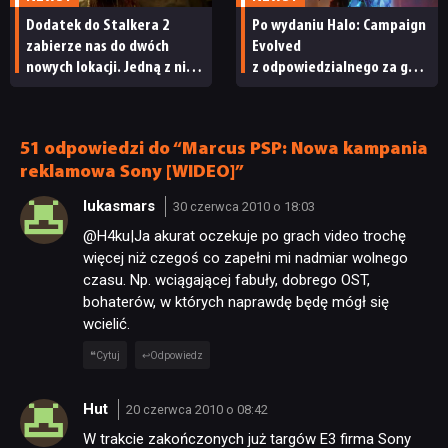
Dodatek do Stalkera 2
Po wydaniu Halo: Campaign
zabierze nas do dwóch
Evolved
nowych lokacji. Jedną z nich
z odpowiedzialnego za grę
seria obiecywała
studia zwolniono
od samego początku
pracowników
51 odpowiedzi do “Marcus PSP: Nowa kampania
reklamowa Sony [WIDEO]”
lukasmars
30 czerwca 2010 o 18:03
@H4ku|Ja akurat oczekuje po grach video trochę
więcej niż czegoś co zapełni mi nadmiar wolnego
czasu. Np. wciągającej fabuły, dobrego OST,
bohaterów, w których naprawdę będę mógł się
wcielić.
Cytuj
Odpowiedz
Hut
20 czerwca 2010 o 08:42
W trakcie zakończonych już targów E3 firma Sony