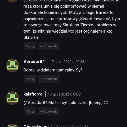
rasa która umie się polimorfować w niemal
doskonałe kopie innych. Motyw z tego trailera to
najwidoczniej arc komiksowy „Secret Invasion”, była
to inwazja owej rasy Skrulli na Ziemię… problem w
tym, że nikt nie wiedział kto jest orginałem a kto
Skrullem.
Cytuj
Odpowiedz
Vorador84
17 lipca 2012 o 09:23
Dobra, widziałem gameplay. Syf.
Cytuj
Odpowiedz
kalafiorro
17 lipca 2012 o 09:51
@Vorador84 Może i syf , ale trailer [beeep] 🙂
Cytuj
Odpowiedz
ChaosEpyon
17 lipca 2012 o 09:55