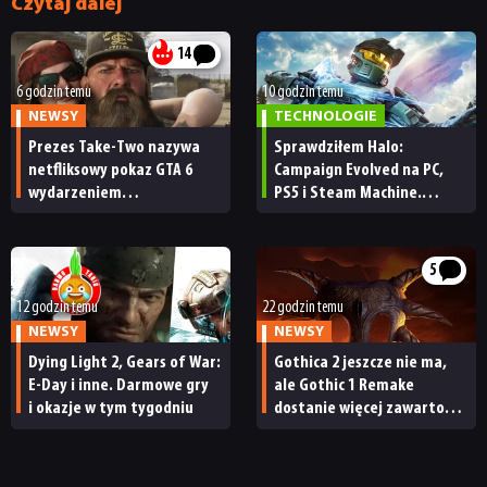
Czytaj dalej
14
6 godzin temu
10 godzin temu
NEWSY
TECHNOLOGIE
Prezes Take-Two nazywa
Sprawdziłem Halo:
netfliksowy pokaz GTA 6
Campaign Evolved na PC,
wydarzeniem
PS5 i Steam Machine.
obowiązkowym. Nawet
Wygląda świetnie,
nie wie, ilu Netflix
ale ma parę problemów
ma subskrybentów
[RECENZJA TECHNICZNA]
5
12 godzin temu
22 godzin temu
NEWSY
NEWSY
Dying Light 2, Gears of War:
Gothica 2 jeszcze nie ma,
E-Day i inne. Darmowe gry
ale Gothic 1 Remake
i okazje w tym tygodniu
dostanie więcej zawartości.
Twórcy zapowiadają
nadchodzące zmiany