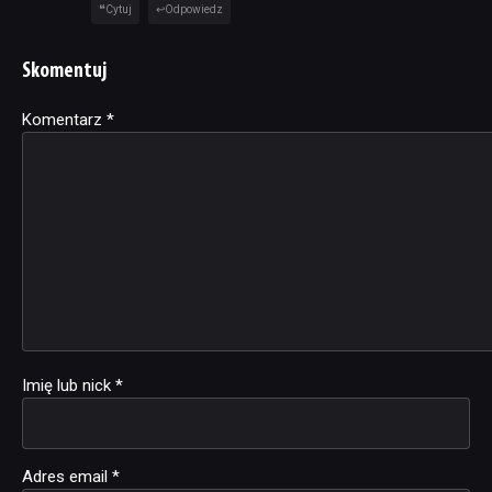
Cytuj
Odpowiedz
Skomentuj
Komentarz
Alternative:
*
Imię lub nick
*
Adres email
*