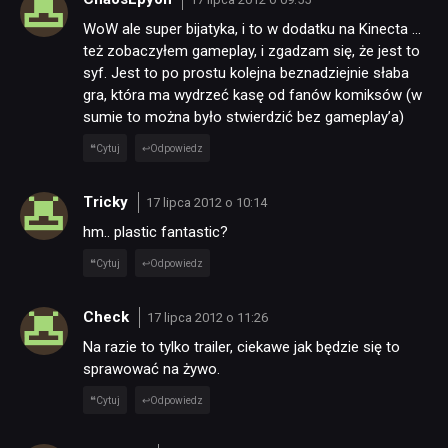
WoW ale super bijatyka, i to w dodatku na Kinecta …
też zobaczyłem gameplay, i zgadzam się, że jest to
syf. Jest to po prostu kolejna beznadziejnie słaba
gra, która ma wydrzeć kasę od fanów komiksów (w
sumie to można było stwierdzić bez gameplay’a)
Cytuj
Odpowiedz
Tricky
17 lipca 2012 o 10:14
hm.. plastic fantastic?
Cytuj
Odpowiedz
Check
17 lipca 2012 o 11:26
Na razie to tylko trailer, ciekawe jak będzie się to
sprawować na żywo.
Cytuj
Odpowiedz