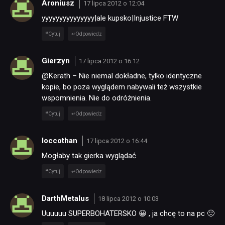
Aroniusz
17 lipca 2012 o 12:04
yyyyyyyyyyyyyyy|ale kupsko|Injustice FTW
Cytuj
Odpowiedz
Gierzyn
17 lipca 2012 o 16:12
@Kerath – Nie niemal dokładne, tylko identyczne
kopie, bo poza wyglądem nabywali też wszystkie
wspomnienia. Nie do odróżnienia.
Cytuj
Odpowiedz
loccothan
17 lipca 2012 o 16:44
Mogłaby tak gierka wyglądać
Cytuj
Odpowiedz
DarthMetalus
18 lipca 2012 o 10:03
Uuuuuu SUPERBOHATERSKO 😀 , ja chcę to na pc 🙂