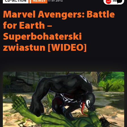
CD-ACTION
NEWSY
17.07.2012
16
Marvel Avengers: Battle
for Earth –
Superbohaterski
zwiastun [WIDEO]