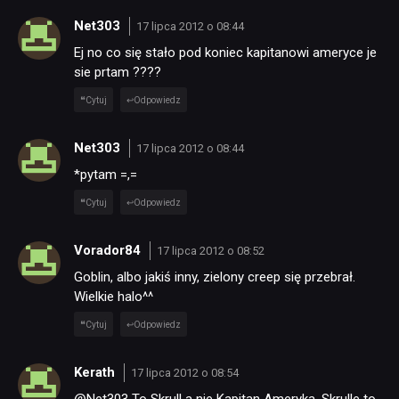
Net303
17 lipca 2012 o 08:44
JUŻ GRALIŚMY
Ej no co się stało pod koniec kapitanowi ameryce je
sie prtam ????
SKLEP
Cytuj
Odpowiedz
Net303
17 lipca 2012 o 08:44
*pytam =,=
Cytuj
Odpowiedz
Vorador84
17 lipca 2012 o 08:52
Goblin, albo jakiś inny, zielony creep się przebrał.
Wielkie halo^^
Cytuj
Odpowiedz
Kerath
17 lipca 2012 o 08:54
@Net303 To Skrull a nie Kapitan Ameryka. Skrulle to