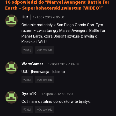
16 odpowiedzi do “Marvel Avengers: Battle for
Earth – Superbohaterski zwiastun [WIDEO]”
NEWSY
Hut
17 lipca 2012 o 06:50
Ostatnie materiały z San Diego Comic Con. Tym
RECENZJE
razem – zwiastun gry Marvel Avengers: Battle for
Planet Earth, którą Ubisoft szykuje z myślą o
Kinekcie i Wii U.
PUBLICYSTYKA
Cytuj
Odpowiedz
KULTURA
WerxGamer
17 lipca 2012 o 06:53
UUU…|Innowacja…|lubie to
RETRO
Cytuj
Odpowiedz
TECHNOLOGIE
Dyzio19
17 lipca 2012 o 07:20
Coś nam ostatnio obrodziło w te bijatyki.
DYSKUSJE
Cytuj
Odpowiedz