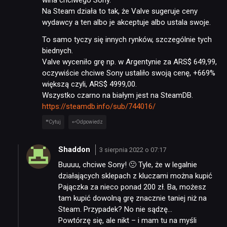
wina chciwego Sony.
Na Steam działa to tak, że Valve sugeruje ceny
wydawcy a ten albo je akceptuje albo ustala swoje.
To samo tyczy się innych rynków, szczególnie tych
biednych.
Valve wyceniło grę np. w Argentynie za ARS$ 649,99,
oczywiście chciwe Sony ustaliło swoją cenę, +669%
większą czyli, ARS$ 4999,00.
Wszystko czarno na białym jest na SteamDB.
https://steamdb.info/sub/744016/
Cytuj
Odpowiedz
Shaddon
3 sierpnia 2022 o 07:17
Buuuu, chciwe Sony! 🙁 Tyle, że w legalnie
działających sklepach z kluczami można kupić
Pajączka za nieco ponad 200 zł. Ba, możesz
tam kupić dowolną grę znacznie taniej niż na
Steam. Przypadek? No nie sądzę…
Powtórzę się, ale nikt – i mam tu na myśli