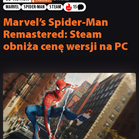
MARVEL
SPIDER-MAN
STEAM
15
Marvel’s Spider-Man
Remastered: Steam
obniża cenę wersji na PC