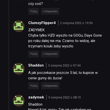
czy coś?
Cytuj
Odpowiedz
ClumsyFlipper4
2 sierpnia 2022 o 19:50
NEWSY
ZADYMEK
Chyba tylko HZD wyszło na GOGu; Days Gone
po roku dalej nie ma. Czarno to widzę, ale
RECENZJE
trzymam kciuki żeby wyszło
Cytuj
Odpowiedz
PUBLICYSTYKA
Shaddon
3 sierpnia 2022 o 07:44
A jak poczekacie jeszcze 5 lat, to kupicie w
KULTURA
cenie gumy do żucia!
Cytuj
Odpowiedz
RETRO
zadymek
3 sierpnia 2022 o 08:13
TECHNOLOGIE
Shaddon
Nawet 9 lat, misiu. Tak jak czekałam na