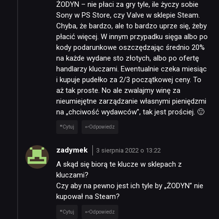
ŻODYN – nie płaci za gry tyle, ile życzy sobie
Sony w PS Store, czy Valve w sklepie Steam.
Chyba, że bardzo, ale to bardzo uprze się, żeby
płacić więcej. W innym przypadku sięga albo po
kody podarunkowe oszczędzając średnio 20%
na każde wydane sto złotych, albo po ofertę
handlarzy kluczami. Ewentualnie czeka miesiąc
i kupuje pudełko za 2/3 początkowej ceny. To
aż tak proste. No ale zwalajmy winę za
nieumiejętne zarządzanie własnymi pieniędzmi
na „chciwość wydawców”, tak jest prościej. 🙂
Cytuj
Odpowiedz
zadymek
3 sierpnia 2022 o 13:22
A skąd się biorą te klucze w sklepach z
kluczami?
Czy aby na pewno jest ich tyle by „ŻODYN” nie
kupował na Steam?
Cytuj
Odpowiedz