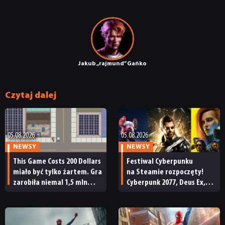
Jakub „rajmund” Gańko
Czytaj dalej
05.08.2026
05.08.2026
NEWSY
NEWSY
This Game Costs 200 Dollars
Festiwal Cyberpunku
miało być tylko żartem. Gra
na Steamie rozpoczęty!
zarobiła niemal 1,5 mln
Cyberpunk 2077, Deus Ex,
dolarów, ale potem ruszyła
Watch Dogs i wiele innych
fala zwrotów
z soczystymi promocjami