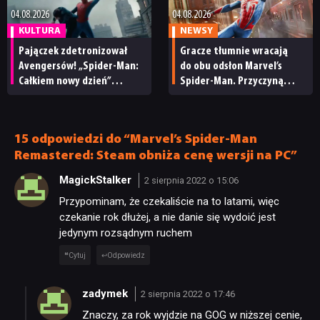
04.08.2026
04.08.2026
KULTURA
NEWSY
Pajączek zdetronizował
Gracze tłumnie wracają
Avengersów! „Spider-Man:
do obu odsłon Marvel’s
Całkiem nowy dzień”
Spider-Man. Przyczyną
z największym otwarciem
spektakularny sukces
w historii kina
„Całkiem nowego dnia”
15 odpowiedzi do “Marvel’s Spider-Man
Remastered: Steam obniża cenę wersji na PC”
MagickStalker
2 sierpnia 2022 o 15:06
Przypominam, że czekaliście na to latami, więc
czekanie rok dłużej, a nie danie się wydoić jest
jedynym rozsądnym ruchem
Cytuj
Odpowiedz
zadymek
2 sierpnia 2022 o 17:46
Znaczy, za rok wyjdzie na GOG w niższej cenie,