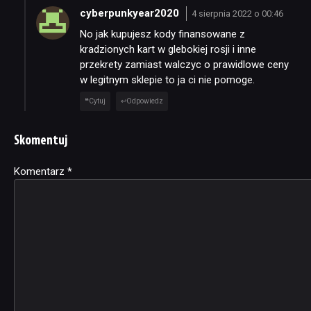
cyberpunkyear2020
4 sierpnia 2022 o 00:46
No jak kupujesz kody finansowane z
kradzionych kart w glebokiej rosji i inne
przekrety zamiast walczyc o prawidlowe ceny
w legitnym sklepie to ja ci nie pomoge.
Cytuj
Odpowiedz
Skomentuj
Komentarz
Alternative:
*