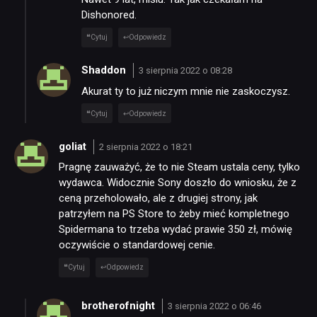
Dishonored.
DYSKUSJE
Cytuj
Odpowiedz
Shaddon
3 sierpnia 2022 o 08:28
JUŻ GRALIŚMY
Akurat ty to już niczym mnie nie zaskoczysz.
Cytuj
Odpowiedz
SKLEP
goliat
2 sierpnia 2022 o 18:21
Pragnę zauważyć, że to nie Steam ustala ceny, tylko
wydawca. Widocznie Sony doszło do wniosku, że z
ceną przeholowało, ale z drugiej strony, jak
patrzyłem na PS Store to żeby mieć kompletnego
Spidermana to trzeba wydać prawie 350 zł, mówię
oczywiście o standardowej cenie.
Cytuj
Odpowiedz
brotherofnight
3 sierpnia 2022 o 06:46