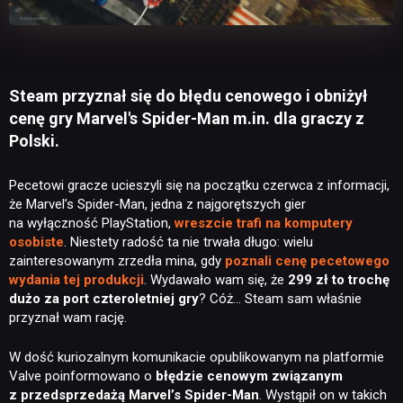
Steam przyznał się do błędu cenowego i obniżył
cenę gry Marvel's Spider-Man m.in. dla graczy z
Polski.
Pecetowi gracze ucieszyli się na początku czerwca z informacji,
że Marvel’s Spider-Man, jedna z najgorętszych gier
na wyłączność PlayStation,
wreszcie trafi na komputery
osobiste
. Niestety radość ta nie trwała długo: wielu
zainteresowanym zrzedła mina, gdy
poznali cenę pecetowego
wydania tej produkcji
. Wydawało wam się, że
299 zł to trochę
dużo za port czteroletniej gry
? Cóż… Steam sam właśnie
przyznał wam rację.
W dość kuriozalnym komunikacie opublikowanym na platformie
Valve poinformowano o
błędzie cenowym związanym
z przedsprzedażą Marvel’s Spider-Man
. Wystąpił on w takich