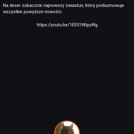
Na deser zobaczcie najnowszy zwiastun, który podsumowuje
RECENZJE
wszystkie powyższe nowości:
https://youtu.be/1E051WtpyWg
PUBLICYSTYKA
KULTURA
RETRO
TECHNOLOGIE
DYSKUSJE
JUŻ GRALIŚMY