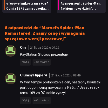
oferował mikrotransakcje?
Avengersów! „Spider-Man:
Opinia ESRB zaniepokoiła
Całkiem nowy dzień”
graczy
z największym otwarciem
w historii kina
8 odpowiedzi do “Marvel’s Spider-Man
Remastered: Znamy cenę i wymagania
sprzętowe wersji pecetowej”
Oin
21 lipca 2022 o 07:22
PayStation Studios prezentuje.
Cytuj
Odpowiedz
ClumsyFlipper4
21 lipca 2022 o 08:49
W tym tempie podnoszenia cen, następny kilkuletni
port dogoni ceną nowości na PS5… :/ Jeszcze rok
temu 169 za DG sobie życzyli
Cytuj
Odpowiedz