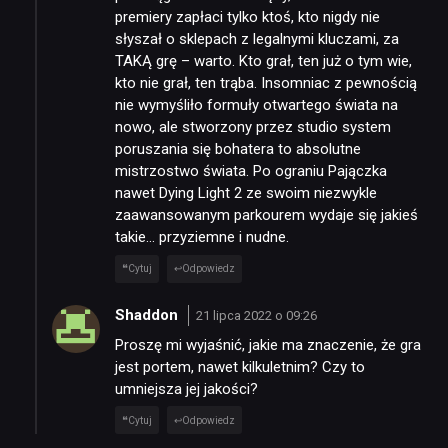
premiery zapłaci tylko ktoś, kto nigdy nie
słyszał o sklepach z legalnymi kluczami, za
TAKĄ grę – warto. Kto grał, ten już o tym wie,
kto nie grał, ten trąba. Insomniac z pewnością
nie wymyśliło formuły otwartego świata na
nowo, ale stworzony przez studio system
poruszania się bohatera to absolutne
mistrzostwo świata. Po ograniu Pajączka
nawet Dying Light 2 ze swoim niezwykle
zaawansowanym parkourem wydaje się jakieś
takie… przyziemne i nudne.
Cytuj
Odpowiedz
Shaddon
21 lipca 2022 o 09:26
Proszę mi wyjaśnić, jakie ma znaczenie, że gra
jest portem, nawet kilkuletnim? Czy to
umniejsza jej jakości?
Cytuj
Odpowiedz