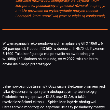
szerokich możliwości konfiguracji dla użytkowników
komputerów posiadających przecież różnorakie sprzęty,
a także pozwoliło na wykorzystanie nowych technik
i narzędzi, które umożliwią jeszcze większą konfigurację.
W wymaganiach rekomendowanych znajduje się GTX 1060 z 6
GB pamięci lub Radeon RX 580, w duecie z i5-4670 lub Ryzenem
5 1600. Taka konfiguracja ma pozwolić na swobodną grę
w 1080p i 60 klatkach na sekundę, co w 2022 roku nie brzmi
chyba dla nikogo przerażająco.
Jakie nowości dostaniemy? Oczywiście śledzenie promieni, jeśli
tylko dysponujemy sprzętem obsługującym tę technologię.
Podobnie ma się sprawa z DLSS oraz DLAA, a także
rozdzielczościami ekranu – Spider-Man będzie obsługiwał
ultraszerokie monitory, co zapewne ucieszy posiadaczy matryc