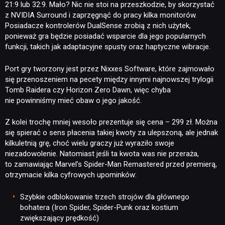
21:9 lub 32:9. Mało? Nic nie stoi na przeszkodzie, by skorzystać
z NVIDIA Surround i zaprzęgnąć do pracy kilka monitorów.
Posiadacze kontrolerów DualSense zrobią z nich użytek,
ponieważ gra będzie posiadać wsparcie dla jego popularnych
funkcji, takich jak adaptacyjne spusty oraz haptyczne wibracje.
Port gry tworzony jest przez Nixxes Software, które zajmowało
się przenoszeniem na pecety między innymi najnowszej trylogii
Tomb Raidera czy Horizon Zero Dawn, więc chyba
nie powinniśmy mieć obaw o jego jakość.
Z kolei trochę mniej wesoło prezentuje się cena – 299 zł. Można
się spierać o sens płacenia takiej kwoty za ulepszoną, ale jednak
kilkuletnią grę, choć wielu graczy już wyraziło swoje
niezadowolenie. Natomiast jeśli ta kwota was nie przeraża,
to zamawiając Marvel’s Spider-Man Remastered przed premierą,
otrzymacie kilka cyfrowych upominków:
Szybkie odblokowanie trzech strojów dla głównego
bohatera (Iron Spider, Spider-Punk oraz kostium
zwiększający prędkość)