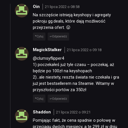
Oin
21 lipca 2022 o 08:58
Na szczęście istnieją keyshopy i agregaty
pokroju gg.deals, które dają możliwość
przejrzenia ofert. 😛
Cytuj
Odpowiedz
MagickStalker
21 lipca 2022 o 09:18
@clumsyflipper4
1) poczekałeś już tyle czasu – poczekaj, aż
będzie po 100zł na keyshopach
2)…ale niestety, reszta świata nie czekała i gra
już jest bestsellerem na Steamie. Witamy w
przyszłości portów za 350zł
Cytuj
Odpowiedz
Shaddon
21 lipca 2022 o 09:21
Pomijając fakt, że cena spadnie o połowę w
przeciągu dwóch miesięcy, a te 299 zł w dniu