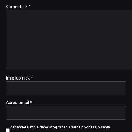
Komentarz
Alternative:
*
Imię lub nick
*
Adres email
*
Zapamiętaj moje dane w tej przeglądarce podczas pisania