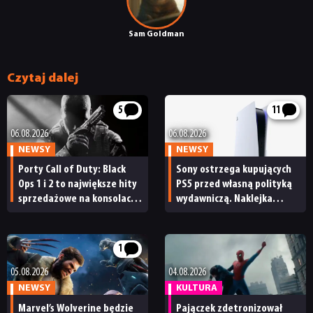
SKLEP
Sam Goldman
Czytaj dalej
5
11
06.08.2026
06.08.2026
NEWSY
NEWSY
Porty Call of Duty: Black
Sony ostrzega kupujących
Ops 1 i 2 to największe hity
PS5 przed własną polityką
sprzedażowe na konsolach
wydawniczą. Naklejka
Sony. Takich wyników
na pudełku kończy dyskusję
nie osiągają nawet
tegoroczne premiery
1
05.08.2026
04.08.2026
NEWSY
KULTURA
Marvel’s Wolverine będzie
Pajączek zdetronizował