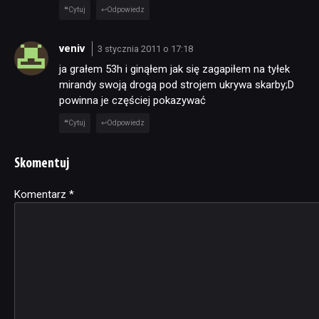
Cytuj
Odpowiedz
veniv
3 stycznia 2011 o 17:18
ja grałem 53h i ginąłem jak się zagapiłem na tyłek
mirandy swoją drogą pod strojem ukrywa skarby;D
powinna je częściej pokazywać
Cytuj
Odpowiedz
Skomentuj
Komentarz
Alternative:
*