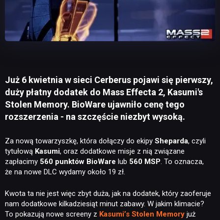
Już 6 kwietnia w sieci Cerberus pojawi się pierwszy,
duży płatny dodatek do Mass Effecta 2, Kasumi's
Stolen Memory. BioWare ujawniło cenę tego
rozszerzenia - na szczęście niezbyt wysoką.
Za nową towarzyszkę, która dołączy do ekipy
Sheparda
, czyli
tytułową
Kasumi
, oraz dodatkowe misje z nią związane
zapłacimy
560 punktów BioWare
lub
560 MSP
. To oznacza,
że na nowe DLC wydamy
około 19 zł.
Kwota ta nie jest więc zbyt duża, jak na dodatek, który zaoferuje
nam dodatkowe kilkadziesiąt minut zabawy. W jakim klimacie?
To pokazują nowe screeny z
Kasumi’s Stolen Memory
już