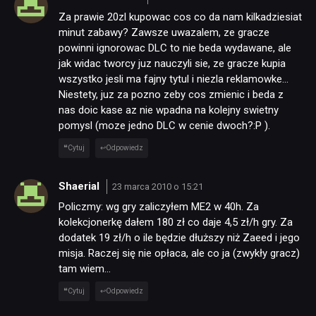
Za prawie 20zl kupowac cos co da nam kilkadziesiat
minut zabawy? Zawsze uwazalem, ze gracze
powinni ignorowac DLC to nie beda wydawane, ale
jak widac tworcy juz nauczyli sie, ze gracze kupia
wszystko jesli ma fajny tytul i niezla reklamowke…
Niestety, juz za pozno zeby cos zmienic i beda z
nas doic kase az nie wpadna na kolejny swietny
pomysl (moze jedno DLC w cenie dwoch?:P ).
Cytuj
Odpowiedz
Shaerial
23 marca 2010 o 15:21
Policzmy: wg gry zaliczyłem ME2 w 40h. Za
kolekcjonerkę dałem 180 zł co daje 4,5 zł/h gry. Za
dodatek 19 zł/h o ile będzie dłuższy niż Zaeed i jego
misja. Raczej się nie opłaca, ale co ja (zwykły gracz)
tam wiem…
Cytuj
Odpowiedz