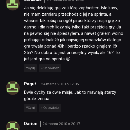
Ja się delektuję grą za którą zapłaciłem tyle kasy,
nie mam zamiaru przechodzić jej na sprinta, a
właśnie tak robią na ogół piraci którzy mają grę za
darmo i dla nich liczy się tylko fakt przejścia gry. Ja
na pewno się nie śpieszyłem, a nawet grałem wolno
próbując odnaleźć jak najwięcej smaczków dlatego
gra trwała ponad 40h i bardzo rzadko ginąłem 😉
25h? No dobra to jest przeciętny wynik, ale 16? To
już jest gra na sprinta 😉
Cytuj
Odpowiedz
Paguł
24 marca 2010 o 12:05
Dwie dychy za dwie misje. Jak to mawiają starzy
górale: żenua.
Cytuj
Odpowiedz
Darion
24 marca 2010 o 20:17