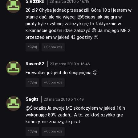
Śledziks
23 marca 2010 o 16:18
20 zł? Chyba jednak przesadzili. Góra 10 zł jestem w
stanie dać, ale nie więcej.|@Sciass jak się gra w
piraty byle szybciej zaliczyć grę to faktycznie w
kilkanaście godzin idzie zaliczyć 😛 Ja mojego ME 2
przeszedłem w jakieś 43 godziny 🙂
Cytuj
Odpowiedz
Raven82
23 marca 2010 o 16:46
Firewalker już jest do ściągnięcia 🙂
Cytuj
Odpowiedz
Sagitt
23 marca 2010 o 17:49
@ŚledziksJa swoje ME skończyłem w jakieś 16 h
wykonując 80% zadań… A to, że ktoś szybko grę
kończy, nie znaczy, że pirat.
Cytuj
Odpowiedz