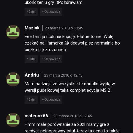
ukończeniu gry. :)Pozdrawiam.
Cytuj
Odpowiedz
Maziak
23 marca 2010 o 11:49
Eee tam ja i tak nie kupuję. Płatne to nie. Wolę
czekać na Hamerka 😀 deawpl pisz normalnie bo
ciężko cię zrozumieć.
Cytuj
Odpowiedz
Andriu
23 marca 2010 o 12:43
Mam nadzieje że wszystkie te dodatki wyjdą w
wersji pudełkowej taka komplet edycja MS 2
Cytuj
Odpowiedz
mateusz66
23 marca 2010 o 12:45
Hmm małe porównanie:za 20zl mamy gre z
reedycji:pełnoprawny tytuł-teraz ta cena to także