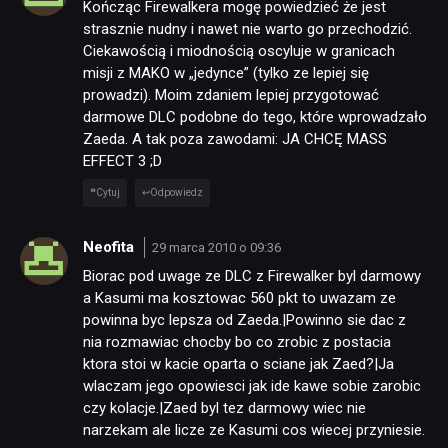
Kończąc Firewalkera mogę powiedzieć że jest
strasznie nudny i nawet nie warto go przechodzić.
Ciekawością i miodnością oscyluje w granicach
misji z MAKO w „jedynce” (tylko ze lepiej się
prowadzi). Moim zdaniem lepiej przygotować
darmowe DLC podobne do tego, które wprowadzało
Zaeda. A tak poza zawodami: JA CHCĘ MASS
EFFECT 3 ;D
Cytuj
Odpowiedz
Neofita
29 marca 2010 o 09:36
Biorac pod uwage ze DLC z Firewalker byl darmowy
a Kasumi ma kosztowac 560 pkt to uwazam ze
powinna byc lepsza od Zaeda.|Powinno sie dac z
nia rozmawiac chocby bo co zrobic z postacia
ktora stoi w kacie oparta o sciane jak Zaed?|Ja
wlaczam jego opowiesci jak ide kawe sobie zarobic
czy kolacje.|Zaed byl tez darmowy wiec nie
narzekam ale licze ze Kasumi cos wiecej przyniesie.