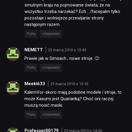
PUBLICYSTYKA
smutnym kraju na pojmowanie świata, że na
wszystko trzeba narzekać? Ech… /facepalm tylko
pozostaje i wolniejsze przewijanie strony
KULTURA
następnym razem.
Cytuj
Odpowiedz
RETRO
NEMETT
23 marca 2010 o 13:43
TECHNOLOGIE
Prawie jak w Simsach , nowe stroje. 🙂
Cytuj
Odpowiedz
DYSKUSJE
Meeki633
23 marca 2010 o 13:53
KalemVor-skoro mają podobne modele i stroje, to
JUŻ GRALIŚMY
może Kasumi jest Quarianką? Choć oni raczej
muszą nosić maski.
SKLEP
Cytuj
Odpowiedz
Professor00179
23 marca 2010 o 14:30