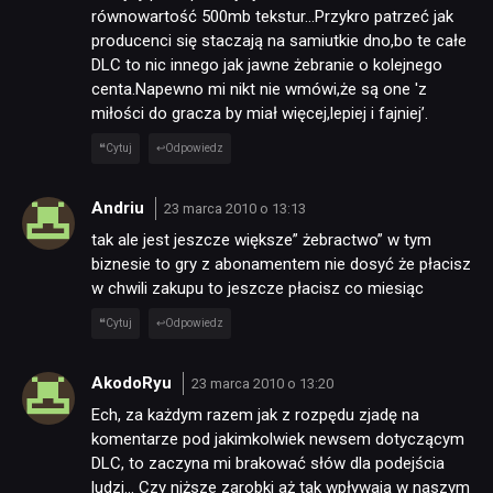
równowartość 500mb tekstur…Przykro patrzeć jak
producenci się staczają na samiutkie dno,bo te całe
DLC to nic innego jak jawne żebranie o kolejnego
centa.Napewno mi nikt nie wmówi,że są one 'z
miłości do gracza by miał więcej,lepiej i fajniej’.
Cytuj
Odpowiedz
Andriu
23 marca 2010 o 13:13
tak ale jest jeszcze większe” żebractwo” w tym
biznesie to gry z abonamentem nie dosyć że płacisz
w chwili zakupu to jeszcze płacisz co miesiąc
Cytuj
Odpowiedz
NEWSY
AkodoRyu
23 marca 2010 o 13:20
Ech, za każdym razem jak z rozpędu zjadę na
RECENZJE
komentarze pod jakimkolwiek newsem dotyczącym
DLC, to zaczyna mi brakować słów dla podejścia
ludzi… Czy niższe zarobki aż tak wpływają w naszym