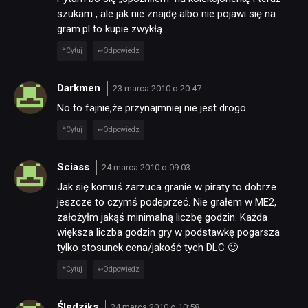
szukam , ale jak nie znajdę albo nie pojawi się na
gram.pl to kupie zwykłą
Cytuj
Odpowiedz
Darkmen
23 marca 2010 o 20:47
No to fajnie,że przynajmniej nie jest drogo.
Cytuj
Odpowiedz
Sciass
24 marca 2010 o 09:03
Jak się komuś zarzuca granie w piraty to dobrze
jeszcze to czymś podeprzeć. Nie grałem w ME2,
założyłm jakąś minimalną liczbę godzin. Każda
większa liczba godzin gry w podstawkę pogarsza
tylko stosunek cena/jakość tych DLC 🙂
Cytuj
Odpowiedz
Śledziks
24 marca 2010 o 10:58