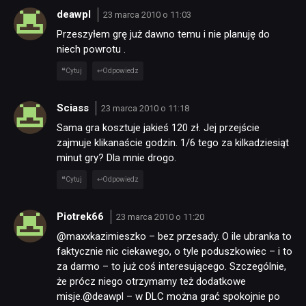
deawpl
23 marca 2010 o 11:03
Przeszyłem grę już dawno temu i nie planuję do
niech powrotu .
Cytuj
Odpowiedz
Sciass
23 marca 2010 o 11:18
Sama gra kosztuje jakieś 120 zł. Jej przejście
zajmuje klikanaście godzin. 1/6 tego za kilkadziesiąt
minut gry? Dla mnie drogo.
Cytuj
Odpowiedz
Piotrek66
23 marca 2010 o 11:20
@maxxkazimieszko – bez przesady. O ile ubranka to
faktycznie nic ciekawego, o tyle poduszkowiec – i to
za darmo – to już coś interesującego. Szczególnie,
że prócz niego otrzymamy też dodatkowe
misje.@deawpl – w DLC można grać spokojnie po