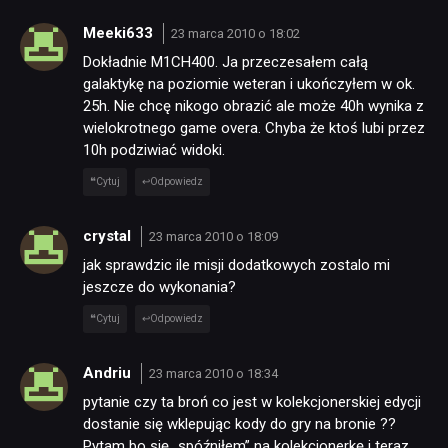
Meeki633
23 marca 2010 o 18:02
Dokładnie M1CH400. Ja przeczesałem całą
galaktykę na poziomie weteran i ukończyłem w ok.
25h. Nie chcę nikogo obrazić ale może 40h wynika z
wielokrotnego game overa. Chyba że ktoś lubi przez
10h podziwiać widoki.
Cytuj
Odpowiedz
crystal
23 marca 2010 o 18:09
jak sprawdzic ile misji dodatkowych zostalo mi
jeszcze do wykonania?
Cytuj
Odpowiedz
Andriu
23 marca 2010 o 18:34
pytanie czy ta broń co jest w kolekcjonerskiej edycji
dostanie się wklepując kody do gry na bronie ??
Pytam bo się „spóźniłem” na kolekcjonerkę i teraz