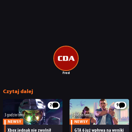
Fred
Czytaj dalej
2
9
3 godzin temu
3 godzin temu
NEWSY
NEWSY
Xbox jednak nie zwolnił
GTA 6 już wpływa na wyniki