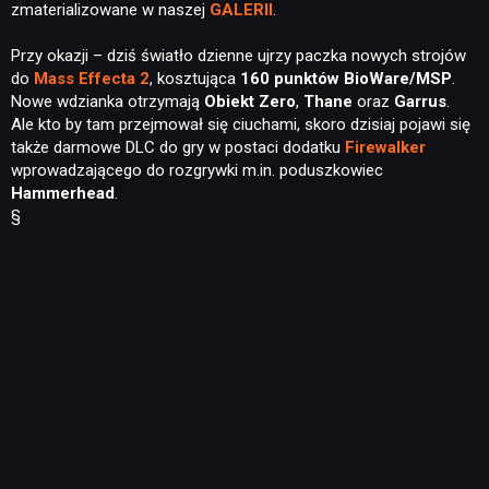
zmaterializowane w naszej
GALERII
.
Przy okazji – dziś światło dzienne ujrzy paczka nowych strojów
do
Mass Effecta 2
, kosztująca
160 punktów BioWare/MSP
.
Nowe wdzianka otrzymają
Obiekt Zero
,
Thane
oraz
Garrus
.
Ale kto by tam przejmował się ciuchami, skoro dzisiaj pojawi się
także darmowe DLC do gry w postaci dodatku
Firewalker
wprowadzającego do rozgrywki m.in. poduszkowiec
Hammerhead
.
§