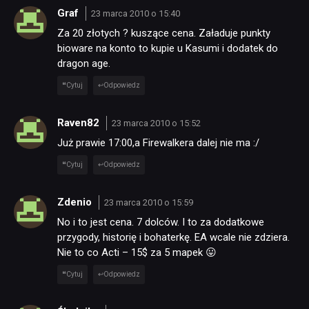
Graf
23 marca 2010 o 15:40
Za 20 złotych ? kuszące cena. Załaduje punkty
bioware na konto to kupie u Kasumi i dodatek do
dragon age.
Cytuj
Odpowiedz
Raven82
23 marca 2010 o 15:52
Już prawie 17:00,a Firewalkera dalej nie ma :/
Cytuj
Odpowiedz
Zdenio
23 marca 2010 o 15:59
No i to jest cena. 7 dolców. I to za dodatkowe
przygody, historię i bohaterkę. EA wcale nie zdziera.
Nie to co Acti – 15$ za 5 mapek 😛
Cytuj
Odpowiedz