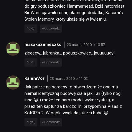
do gry poduszkowiec Hammerhead. Dziś natomiast
BioWare ujawniło cenę płatnego dodatku, Kasumi’s
Stolen Memory, który ukaże się w kwietniu.
Cytuj
Odpowiedz
maxxkazimieszko
23 marca 2010 o 10:57
zieeeew…|ubranka… poduszkowiec…|nuuuuudy!
Cytuj
Odpowiedz
KalemVor
23 marca 2010 o 11:02
Jak patrze na screeny to stwierdzam że ona ma
niemal identyczną budowę ciała jak Tali (tylko nogi
inne 😛 ) może ten sam model wykorzystują, a
przez ten kaptur za bardzo mi przypomina Visas z
KotOR’a 2. W ogóle wygląda jak zła baba 😛
Cytuj
Odpowiedz