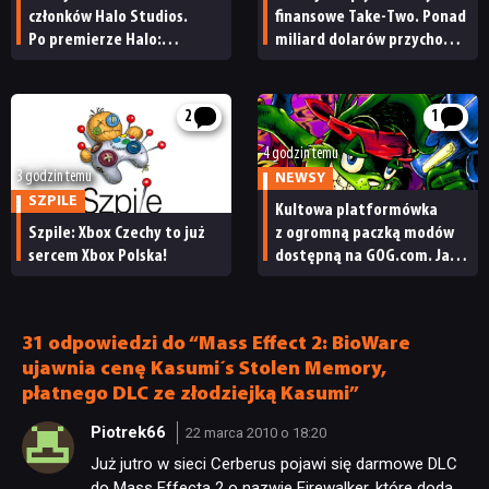
członków Halo Studios.
finansowe Take-Two. Ponad
Po premierze Halo:
miliard dolarów przychodu
Campaign Evolved z pracą
i reakcja giełdy
pożegnały się inne osoby
2
1
4 godzin temu
3 godzin temu
NEWSY
SZPILE
Kultowa platformówka
Szpile: Xbox Czechy to już
z ogromną paczką modów
sercem Xbox Polska!
dostępną na GOG.com. Jazz
Jackrabbit 2 Plus
pobierzecie jednym
kliknięciem
31 odpowiedzi do “Mass Effect 2: BioWare
ujawnia cenę Kasumi´s Stolen Memory,
płatnego DLC ze złodziejką Kasumi”
Piotrek66
22 marca 2010 o 18:20
Już jutro w sieci Cerberus pojawi się darmowe DLC
do Mass Effecta 2 o nazwie Firewalker, które doda