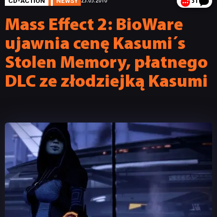
CD-ACTION
NEWSY
23.03.2010
31
Mass Effect 2: BioWare
ujawnia cenę Kasumi´s
Stolen Memory, płatnego
DLC ze złodziejką Kasumi