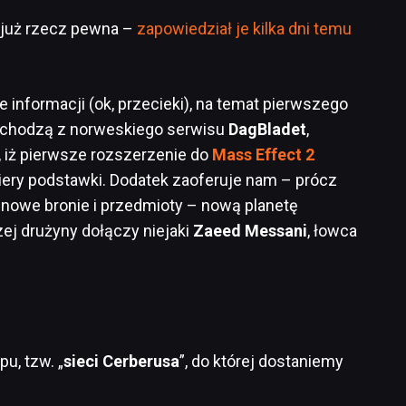
o już rzecz pewna –
zapowiedział je kilka dni temu
 informacji (ok, przecieki), na temat pierwszego
pochodzą z norweskiego serwisu
DagBladet
,
m, iż pierwsze rozszerzenie do
Mass Effect 2
iery podstawki. Dodatek zaoferuje nam – prócz
 nowe bronie i przedmioty – nową planetę
ej drużyny dołączy niejaki
Zaeed Messani
, łowca
u, tzw. „
sieci Cerberusa
”, do której dostaniemy