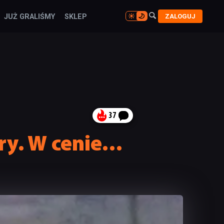

ZALOGUJ
JUŻ GRALIŚMY
SKLEP

37
ery. W cenie…