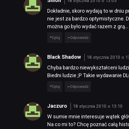
Shion
18 stycznia 2010 o 13:05
Dokładnie, skoro wydają to w dniu p
nie jest za bardzo optymistyczne. D
można go było wydać razem z grą…
Cytuj
Odpowiedz
Black Shadow
18 stycznia 2010 o 1
Chyba bardzo niewykształceni ludzi
Biedni ludzie ;P Takie wydawanie D
Cytuj
Odpowiedz
Jaczuro
18 stycznia 2010 o 13:10
W sumie mnie interesuje wątek głów
Na co mi to? Chcę poznać całą hist