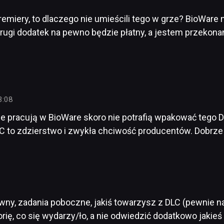
remiery, to dlaczego nie umieścili tego w grze? BioWare 
rugi dodatek na pewno będzie płatny, a jestem przekonan
3:08
e pracują w BioWare skoro nie potrafią wpakować tego 
LC to zdzierstwo i zwykła chciwość producentów. Dobrze
ny, zadania poboczne, jakiś towarzysz z DLC (pewnie na
orię, co się wydarzy/ło, a nie odwiedzić dodatkowo jakie