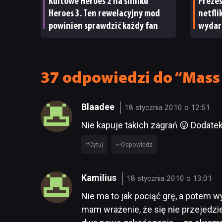
Kultowe Heroes 2 na silniku
Preze
Heroes 3. Ten rewelacyjny mod
netfli
powinien sprawdzić każdy fan
wydar
Nawet 
ma su
37 odpowiedzi do “Mass 
Blaadee
18 stycznia 2010 o 12:51
Nie kapuje takich zagrań 😛 Dodate
Cytuj
Odpowiedz
Kamilius
18 stycznia 2010 o 13:01
Nie ma to jak pociąć grę, a potem 
mam wrażenie, że się nie przejedzie