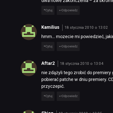
dwa nowe zakończenia – za skrom
Cytuj
Odpowiedz
Kamilius
18 stycznia 2010 o 13:02
hmm… mozecie mi powiedzieć, jaki
Cytuj
Odpowiedz
Aftar2
18 stycznia 2010 o 13:04
nie zdążyli tego zrobić do premiery 
pobierać patche w dniu premiery. CD
przyczepić.
Cytuj
Odpowiedz