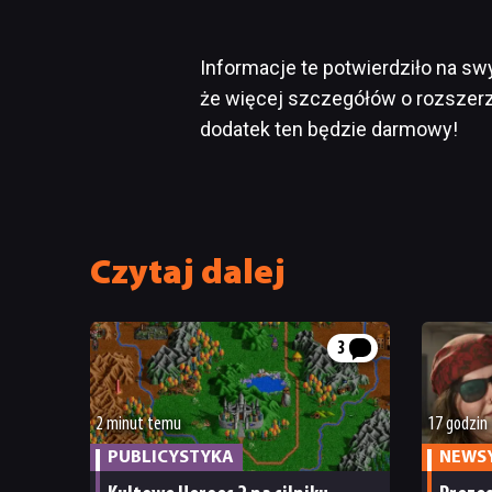
Informacje te potwierdziło na s
że więcej szczegółów o rozszer
dodatek ten będzie darmowy!
Czytaj dalej
3
2 minut temu
17 godzin
PUBLICYSTYKA
NEWS