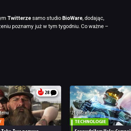
wym
Twitterze
samo studio
BioWare
, dodając,
zeniu poznamy już w tym tygodniu. Co ważne –
28
 temu
21 godzin temu
Y
TECHNOLOGIE