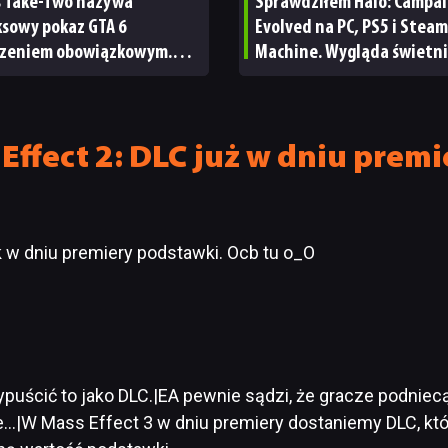
s Take-Two nazywa
Sprawdziłem Halo: Campa
ksowy pokaz GTA 6
Evolved na PC, PS5 i Steam
zeniem obowiązkowym.
Machine. Wygląda świetni
nie wie, ilu Netflix
ale ma parę problemów [R
bskrybentów
TECHNICZNA]
Effect 2: DLC już w dniu prem
k w dniu premiery podstawki. Ocb tu o_O
wypuścić to jako DLC.|EA pewnie sądzi, że gracze podniec
…|W Mass Effect 3 w dniu premiery dostaniemy DLC, które