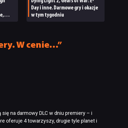
ign
Dying Light 2, Gears of War: E-
Day i inne. Darmowe gry i okazje
e,
w tym tygodniu
ECENZJA
iery. W cenie…”
ą się na darmowy DLC w dniu premiery – i
 oferuje 4 towarzyszy, drugie tyle planet i