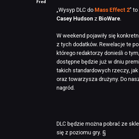
Fred
„Wysyp DLC do
Mass Effect 2
” t
Casey Hudson
z
BioWare
.
W weekend pojawiły się konkretne
z tych dodatków. Rewelacje te 
którego redaktorzy donieśli o ty
dostępne będzie już w dniu prem
takich standardowych rzeczy, jak
oraz towarzysza drużyny. Do nasz
nagród.
DLC będzie można pobrać ze sklep
się z poziomu gry. §