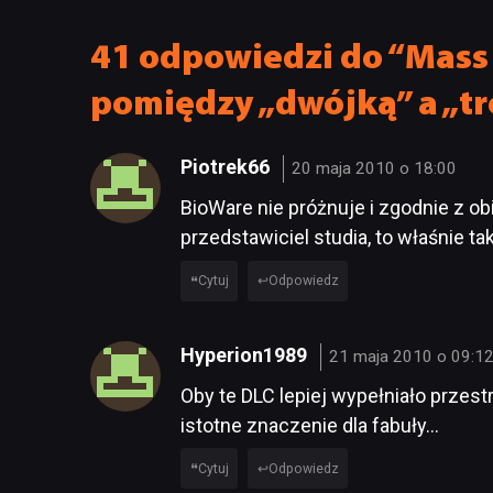
41 odpowiedzi do “Mass 
pomiędzy „dwójką” a „tr
Piotrek66
20 maja 2010 o 18:00
BioWare nie próżnuje i zgodnie z o
przedstawiciel studia, to właśnie t
Cytuj
Odpowiedz
Hyperion1989
21 maja 2010 o 09:1
Oby te DLC lepiej wypełniało przes
istotne znaczenie dla fabuły…
Cytuj
Odpowiedz