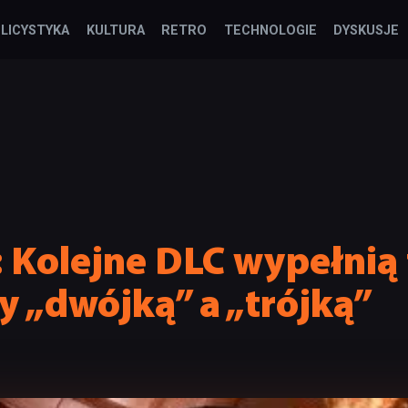
LICYSTYKA
KULTURA
RETRO
TECHNOLOGIE
DYSKUSJE
: Kolejne DLC wypełnią
 „dwójką” a „trójką”