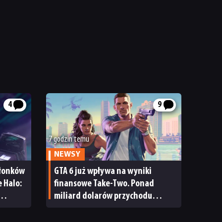
4
9
7 godzin temu
NEWSY
złonków
GTA 6 już wpływa na wyniki
 Halo:
finansowe Take-Two. Ponad
miliard dolarów przychodu
i reakcja giełdy