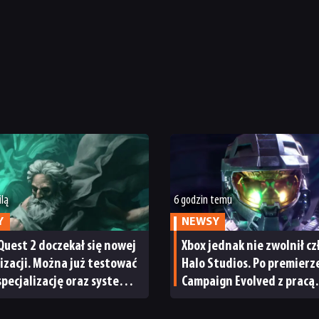
ilą
6 godzin temu
Y
NEWSY
Quest 2 doczekał się nowej
Xbox jednak nie zwolnił c
izacji. Można już testować
Halo Studios. Po premierze
pecjalizację oraz system
Campaign Evolved z pracą
ngu
pożegnały się inne osoby