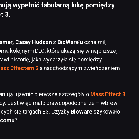
nują wypełnić fabularną lukę pomiędzy
t 3.
amer, Casey Hudson
z
BioWare’u
oznajmił,
oma kolejnymi DLC, które ukażą się w najbliższej
awi historię, jaka wydarzyła się pomiędzy
ass Effectem 2
a nadchodzącym zwieńczeniem
planują ujawnić pierwsze szczegóły o
Mass Effect 3
ięcy. Jest więc mało prawdopodobne, że – wbrew
ących się targach E3. Czyżby
BioWare
szykowało
scomu
?