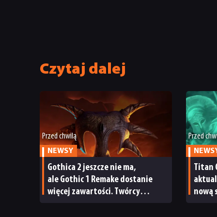
Czytaj dalej
Przed chwilą
Przed chw
NEWSY
NEWS
Gothica 2 jeszcze nie ma,
Titan 
ale Gothic 1 Remake dostanie
aktual
więcej zawartości. Twórcy
nową s
zapowiadają nadchodzące
crafti
zmiany