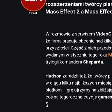
rozszerzeniami twórcy pla
Mass Effect 2 a Mass Effec
Fred
W rozmowie z serwisem
VideoG
że firma pracuje obecnie nad kilk
przyszłości. Część z nich przedst
wydanym w styczniu tego roku
M
trylogii komandora
Sheparda
.
Hudson
zdradził też, że twórcy 
w ciągu kilku najbliższych mies
plotkom – grę ujrzymy na zbliżaj
coś na tegoroczną edycję
game
§