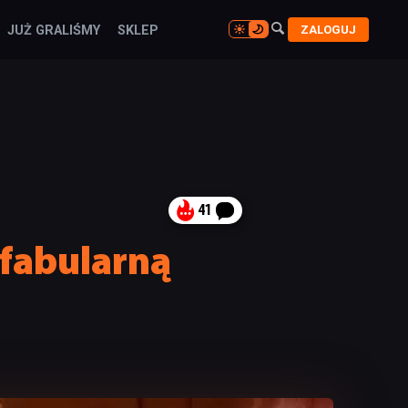

ZALOGUJ
JUŻ GRALIŚMY
SKLEP

41
 fabularną