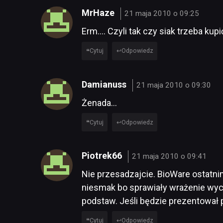
MrHaze
21 maja 2010 o 09:25
Erm…. Czyli tak czy siak trzeba kup
Cytuj
Odpowiedz
Damianuss
21 maja 2010 o 09:30
Żenada…
Cytuj
Odpowiedz
Piotrek66
21 maja 2010 o 09:41
Nie przesadzajcie. BioWare ostatni
niesmak bo sprawiały wrażenie wyc
podstaw. Jeśli będzie prezentował
Cytuj
Odpowiedz