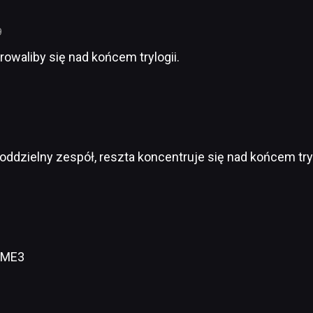
9
owaliby się nad końcem trylogii.
zielny zespół, reszta koncentruje się nad końcem trylo
o ME3