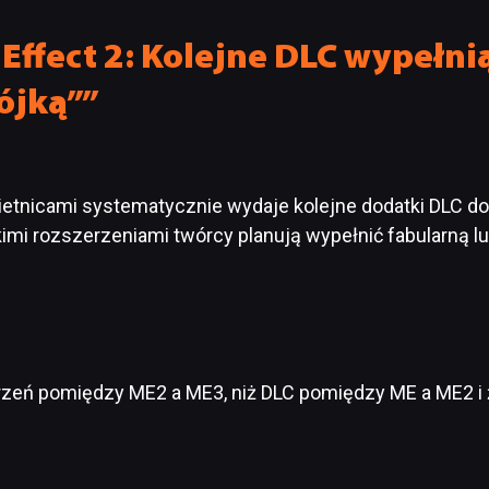
Effect 2: Kolejne DLC wypełni
ójką””
bietnicami systematycznie wydaje kolejne dodatki DLC d
akimi rozszerzeniami twórcy planują wypełnić fabularną l
2
trzeń pomiędzy ME2 a ME3, niż DLC pomiędzy ME a ME2 i 