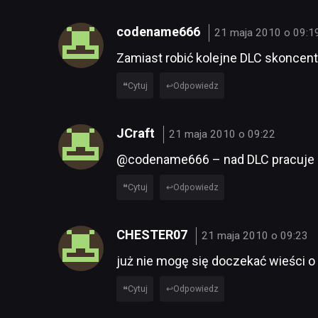
codename666
21 maja 2010 o 09:1
Zamiast robić kolejne DLC skoncentr
Cytuj
Odpowiedz
JCraft
21 maja 2010 o 09:22
@codename666 – nad DLC pracuje odd
Cytuj
Odpowiedz
CHESTER07
21 maja 2010 o 09:23
już nie mogę się doczekać wieści 
Cytuj
Odpowiedz