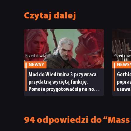
Czytaj dalej
Przed chwilą
Przed chw
NEWSY
NEWS
Mod do Wiedźmina 3 przywraca
Gothi
przydatną wyciętą funkcję.
popraw
Pomoże przygotować się na nowy
usuwa
dodatek Pieśni przeszłości
probl
94 odpowiedzi do “Mass E