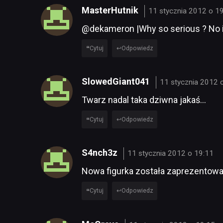
MasterHutnik
11 stycznia 2012 o 1
@dekameron |Why so serious ? No i 
Cytuj
Odpowiedz
SlowedGiant041
11 stycznia 2012 
Twarz nadal taka dziwna jakaś…
Cytuj
Odpowiedz
S4nch3z
11 stycznia 2012 o 19:11
Nowa figurka została zaprezentowan
Cytuj
Odpowiedz