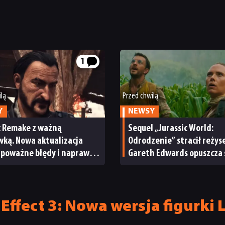
1
ilą
Przed chwilą
Y
NEWSY
c Remake z ważną
Sequel „Jurassic World:
ką. Nowa aktualizacja
Odrodzenie” stracił reżys
 poważne błędy i naprawia
Gareth Edwards opuszcza 
emy poprzedniego patcha
dinozaurów
ffect 3: Nowa wersja figurki L