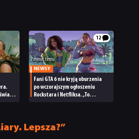
12
7 minut temu
NEWSY
Fani GTA 6 nie kryją oburzenia
era.
po wczorajszym ogłoszeniu
świat
Rockstara i Netfliksa. „To
niewyobrażalnie podłe”
iary. Lepsza?”