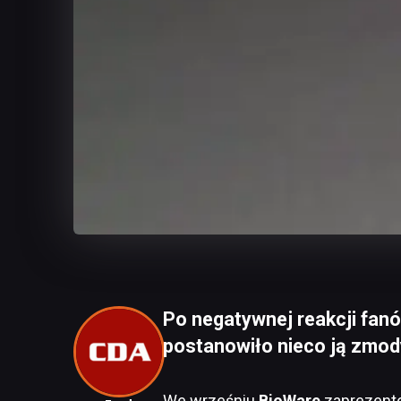
Po negatywnej reakcji fanó
postanowiło nieco ją zmod
We wrześniu
BioWare
zaprezento