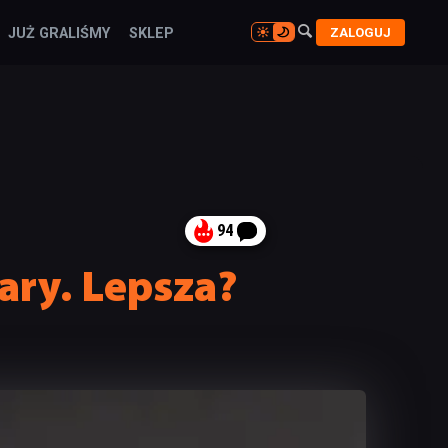

ZALOGUJ
JUŻ GRALIŚMY
SKLEP

94
iary. Lepsza?