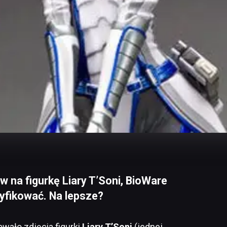
w na figurkę Liary T’Soni, BioWare
yfikować. Na lepsze?
wało zdjęcia figurki
Liary T’Soni
(jednej