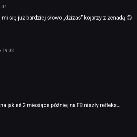
9:01
mi się już bardziej słowo „dżizas” kojarzy z żenadą 😉
o 19:03
a jakieś 2 miesiące później na FB niezły refleks…