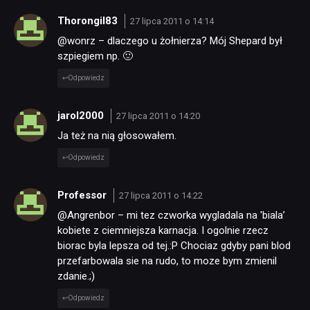
Thorongil83
27 lipca 2011 o 14:14
@wonrz – dlaczego u żołnierza? Mój Shepard był
szpiegiem np. 🙂
Odpowiedz
jarol2000
27 lipca 2011 o 14:20
Ja też na nią głosowałem.
Odpowiedz
Professor
27 lipca 2011 o 14:22
@Angrenbor – mi tez czworka wygladala na 'biala’
kobiete z ciemniejsza karnacja. I ogolnie rzecz
biorac byla lepsza od tej.:P Chociaz gdyby pani blod
przefarbowala sie na rudo, to moze bym zmienil
zdanie.;)
Odpowiedz