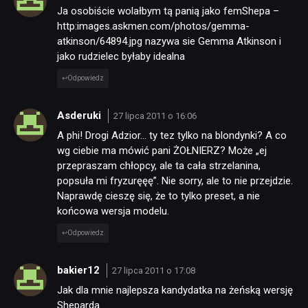
Ja osobiście wolałbym tą panią jako femShepa –
http:images.askmen.com/photos/gemma-
atkinson/64894.jpg nazywa sie Gemma Atkinson i
jako rudzielec byłaby idealna
Odpowiedz
Asderuki
27 lipca 2011 o 16:06
A phi! Drogi Adzior… ty tez tylko na blondynki? A co
wg ciebie ma mówić pani ŻOŁNIERZ? Może „ej
przepraszam chłopcy, ale ta cała strzelanina,
popsuła mi fryzuręęę”. Nie sorry, ale to nie przejdzie.
Naprawdę cieszę się, że to tylko preset, a nie
końcowa wersja modelu.
Odpowiedz
bakier12
27 lipca 2011 o 17:08
Jak dla mnie najlepsza kandydatka na żeńską wersję
Sheparda.