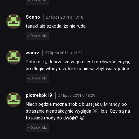
Odpowiedz
Sonno
27 lipca 2011 o 13:18
taaak! ale szkoda, że nie ruda.
Odpowiedz
wonrz
27 lipca 2011 o 13:21
Dobrze. Tj, dobrze, że w grze jest możliwość edycji,
bo długie włosy u żołnierza nie są zbyt wiarygodne.
Odpowiedz
piotrekpk19
27 lipca 2011 o 13:29
Niech będzie można zrobić biust jak u Mirandy, bo
strasznie nieatrakcyjnie wygląda 🙂 . |p.s. Czy są na
to jakieś mody do dwójki? 😛
Odpowiedz