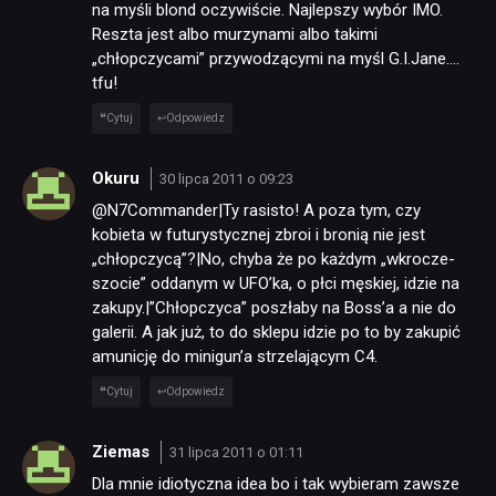
na myśli blond oczywiście. Najlepszy wybór IMO.
Reszta jest albo murzynami albo takimi
„chłopczycami” przywodzącymi na myśl G.I.Jane….
tfu!
Cytuj
Odpowiedz
Okuru
30 lipca 2011 o 09:23
@N7Commander|Ty rasisto! A poza tym, czy
kobieta w futurystycznej zbroi i bronią nie jest
„chłopczycą”?|No, chyba że po każdym „wkrocze-
szocie” oddanym w UFO’ka, o płci męskiej, idzie na
zakupy.|”Chłopczyca” poszłaby na Boss’a a nie do
galerii. A jak już, to do sklepu idzie po to by zakupić
amunicję do minigun’a strzelającym C4.
Cytuj
Odpowiedz
Ziemas
31 lipca 2011 o 01:11
Dla mnie idiotyczna idea bo i tak wybieram zawsze