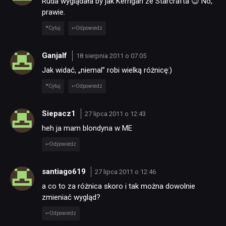
Ruda wyglądała by jak Kerrigan ze Starcrafta 😉 No,
prawie.
Cytuj
Odpowiedz
Ganjalf
18 sierpnia 2011 o 07:05
Jak widać, „niemal” robi wielką różnicę:)
Cytuj
Odpowiedz
Siepacz1
27 lipca 2011 o 12:43
heh ja mam blondyna w ME
Odpowiedz
santiago619
27 lipca 2011 o 12:46
a co to za różnica skoro i tak można dowolnie
zmieniać wygląd?
Odpowiedz