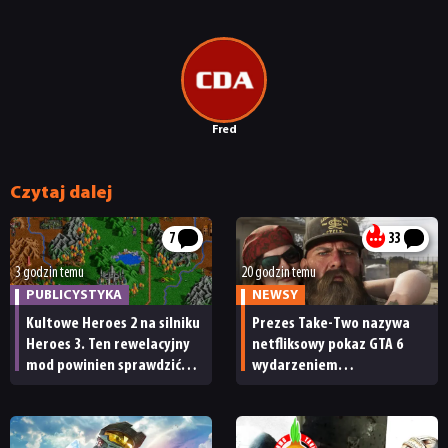
Fred
Czytaj dalej
7
33
3 godzin temu
20 godzin temu
PUBLICYSTYKA
NEWSY
Kultowe Heroes 2 na silniku
Prezes Take-Two nazywa
Heroes 3. Ten rewelacyjny
netfliksowy pokaz GTA 6
mod powinien sprawdzić
wydarzeniem
każdy fan
obowiązkowym. Nawet
nie wie, ilu Netflix
ma subskrybentów