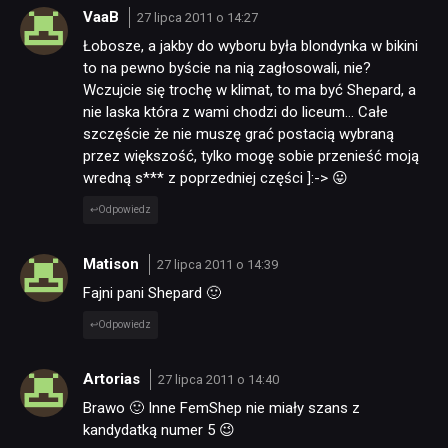
VaaB
27 lipca 2011 o 14:27
Łobosze, a jakby do wyboru była blondynka w bikini
to na pewno byście na nią zagłosowali, nie?
Wczujcie się trochę w klimat, to ma być Shepard, a
nie laska która z wami chodzi do liceum… Całe
szczęście że nie muszę grać postacią wybraną
przez większość, tylko mogę sobie przenieść moją
wredną s*** z poprzedniej części ]:-> 😛
Odpowiedz
Matison
27 lipca 2011 o 14:39
Fajni pani Shepard 🙂
Odpowiedz
Artorias
27 lipca 2011 o 14:40
Brawo 🙂 Inne FemShep nie miały szans z
kandydatką numer 5 😉