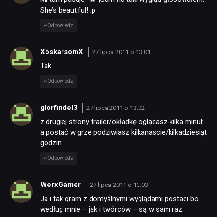
She’s beautiful! ;p
Odpowiedz
TECHNOLOGIE
XoskarsomX
27 lipca 2011 o 13:01
DYSKUSJE
Tak.
Odpowiedz
JUŻ GRALIŚMY
glorfindel3
27 lipca 2011 o 13:02
z drugiej strony trailer/okładkę oglądasz kilka minut
SKLEP
a postać w grze podziwiasz kilkanaście/kilkadziesiąt
godzin.
Odpowiedz
WerxGamer
27 lipca 2011 o 13:03
Ja i tak gram z domyślnymi wyglądami postaci bo
według mnie – jak i twórców – są w sam raz.