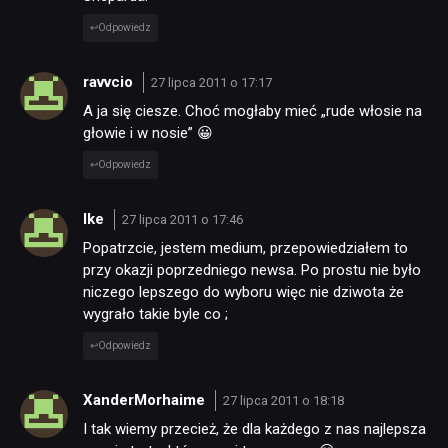
Odpowiedz
ravvcio
27 lipca 2011 o 17:17
A ja się ciesze. Choć mogłaby mieć „rude włosie na
głowie i w nosie” 😀
Odpowiedz
Ike
27 lipca 2011 o 17:46
Popatrzcie, jestem medium, przepowiedziałem to
przy okazji poprzedniego newsa. Po prostu nie było
niczego lepszego do wyboru więc nie dziwota że
wygrało takie byle co ;
Odpowiedz
XanderMorhaime
27 lipca 2011 o 18:18
I tak wiemy przecież, że dla każdego z nas najlepsza