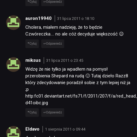
Cytuj
Odpowiedz
auron19940
31 lipca 2011 o 18:10
Cholera, miałem nadzieję, że to będzie
Czwóreczka…. no ale cóż decyduje większość 😉
Cytuj
Odpowiedz
miksus
31 lipca 2011 o 23:45
Widzę że nie tylko ja wpadłem na pomysł
przerobienia Shepard na rudą 🙂 Tutaj dzieło Razz8
który zdecydowanie poradził sobie z tym lepiej niż ja
;p
http:fc01.deviantart.net/fs71/f/2011/207/f/a/red_hea
d41oibc.jpg
Cytuj
Odpowiedz
Eldavo
1 sierpnia 2011 o 09:44