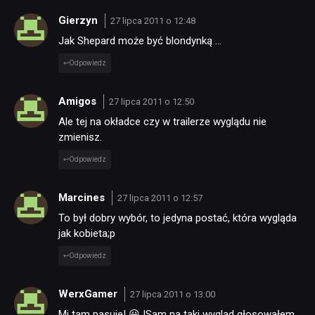
Gierzyn
27 lipca 2011 o 12:48
Jak Shepard może być blondynką …
Odpowiedz
Amigos
27 lipca 2011 o 12:50
Ale tej na okładce czy w trailerze wyglądu nie
NEWSY
zmienisz.
Odpowiedz
RECENZJE
Marcines
27 lipca 2011 o 12:57
To był dobry wybór, to jedyna postać, która wygląda
PUBLICYSTYKA
jak kobieta;p
Odpowiedz
KULTURA
WerxGamer
27 lipca 2011 o 13:00
RETRO
Mi tam pasuje! 😀 |Sam na taki wygląd głosowałem.