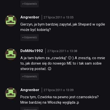
Odpowiedz
Angrenbor
27 lipca 2011 o 13:05
Gierzyn, ja bym bardziej zapytał, jak Shepard w ogóle
może być kobietą?
Odpowiedz
DoMiNo1992
27 lipca 2011 o 13:08
A ja tam byłem za „czwórką” 🙂 ) A zresztą, co mnie
to, jak dorwe się do nowego ME to i tak sam sobie
stworzę postać. 😉
Odpowiedz
Angrenbor
27 lipca 2011 o 13:09
Poza tym, Czwórka na pewno jest czarnoskóra?
Mnie bardziej na Włoszkę wygląda ;p