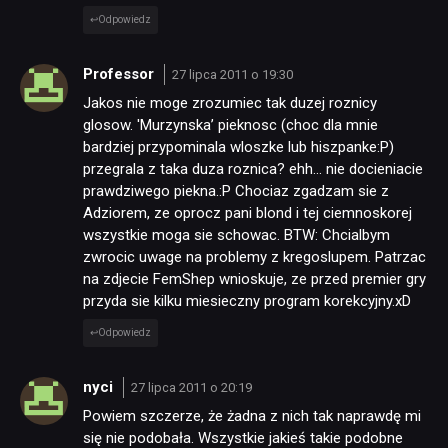
Odpowiedz
Professor
27 lipca 2011 o 19:30
Jakos nie moge zrozumiec tak duzej roznicy
glosow. 'Murzynska’ pieknosc (choc dla mnie
bardziej przypominala wloszke lub hiszpanke:P)
przegrala z taka duza roznica? ehh… nie docieniacie
prawdziwego piekna.:P Chociaz zgadzam sie z
Adziorem, ze oprocz pani blond i tej ciemnoskorej
wszystkie moga sie schowac. BTW: Chcialbym
zwrocic uwage na problemy z kregoslupem. Patrzac
na zdjecie FemShep wnioskuje, ze przed premier gry
przyda sie kilku miesieczny program korekcyjny.xD
Odpowiedz
nyci
27 lipca 2011 o 20:19
Powiem szczerze, że żadna z nich tak naprawdę mi
się nie podobała. Wszystkie jakieś takie podobne