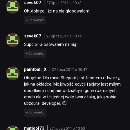
sevek07
27 lipca 2011 o 10:43
Oh..dobrze , że na nią głosowałem.
Odpowiedz
sevek07
27 lipca 2011 o 10:44
Supcio! Głosowałem na nią!
Odpowiedz
paintball_X
27 lipca 2011 o 10:47
Obojętne. Dla mnie Shepard jest facetem o twarzy,
jak na okładce. Możliwość edycji facjaty jest miłym
dodatkiem i chętnie widziałbym go w rozmaitych
grach ale w tej jednej wolę twarz taką, jaką sobie
ubzdurał developer. 😉
Odpowiedz
matigol73
27 lipca 2011 o 10:50