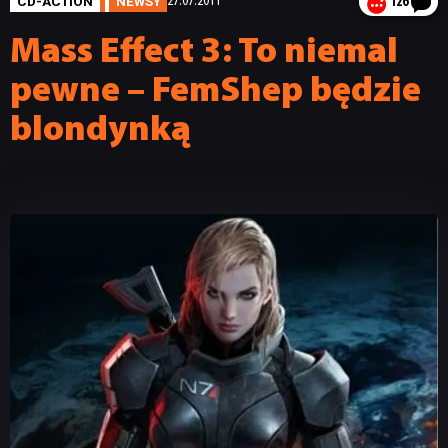
CD-ACTION
NEWSY
27.07.2011
126
Mass Effect 3: To niemal
pewne – FemShep będzie
blondynką