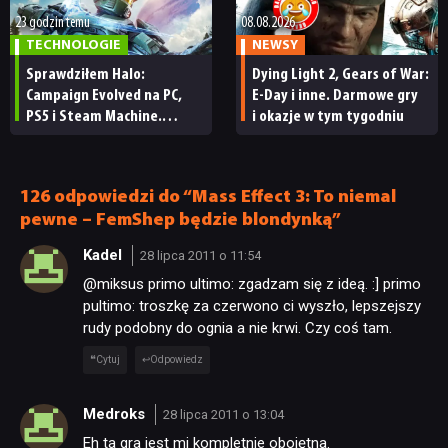
23 godzin temu
08.08.2026
TECHNOLOGIE
NEWSY
Sprawdziłem Halo:
Dying Light 2, Gears of War:
Campaign Evolved na PC,
E-Day i inne. Darmowe gry
PS5 i Steam Machine.
i okazje w tym tygodniu
Wygląda świetnie,
ale ma parę problemów
[RECENZJA TECHNICZNA]
126 odpowiedzi do “Mass Effect 3: To niemal
pewne – FemShep będzie blondynką”
Kadel
28 lipca 2011 o 11:54
@miksus primo ultimo: zgadzam się z ideą. :] primo
pultimo: troszkę za czerwono ci wyszło, lepszejszy
rudy podobny do ognia a nie krwi. Czy coś tam.
Cytuj
Odpowiedz
Medroks
28 lipca 2011 o 13:04
Eh ta gra jest mi kompletnie obojętna.