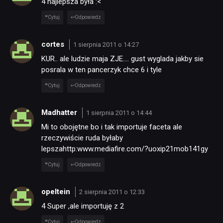
4 najlepsza była :<
Cytuj
Odpowiedz
cortes
1 sierpnia 2011 o 14:27
KUR.. ale ludzie maja ZJE…. gust wyglada jakby sie
posrala w ten pancerzyk chce 6 i tyle
Cytuj
Odpowiedz
Madhatter
1 sierpnia 2011 o 14:44
Mi to obojętne bo i tak importuje faceta ale
rzeczywiście ruda byłaby
lepszahttp:www.mediafire.com/?uoxip21mob141gy
Cytuj
Odpowiedz
opeltein
2 sierpnia 2011 o 12:33
4 Super ,ale importuję z 2
Cytuj
Odpowiedz