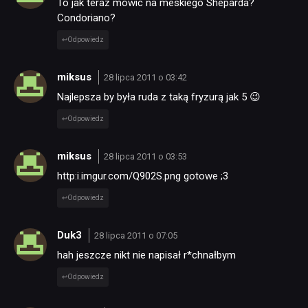
To jak teraz mowic na meskiego Sheparda?
Condoriano?
Odpowiedz
miksus
28 lipca 2011 o 03:42
Najlepsza by była ruda z taką fryzurą jak 5 😉
Odpowiedz
miksus
28 lipca 2011 o 03:53
http:i.imgur.com/Q902S.png gotowe ;3
Odpowiedz
Duk3
28 lipca 2011 o 07:05
hah jeszcze nikt nie napisał r*chnałbym
Odpowiedz