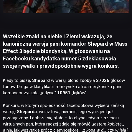
Wszelkie znaki na niebie i Ziemi wskazują, że
kanoniczna wersja pani komandor Shepard w Mass
Effect 3 będzie blondynką. W głosowaniu na
Facebooku kandydatka numer 5 zdeklasowała
swoje rywalki i prawdopodobnie wygra konkurs.
Kiedy to piszę,
Shepard
w wersji blond zdobyła
27026
głosów
fanów. Druga w klasyfikacji
murzyńska
afroamerykańska pani
komandor zyskała „jedynie”
10951
„lajków”.
Konkurs, w którym społeczność facebookowa wybiera żeńską
wersję
Sheparda
, wciąż trwa, niemniej jego wynik jest już
przesądzony. I dobrze się stało – to chyba jedyna z sześciu
wirtualnych pań, która raczej zdaje się mówić „
jestem kobietą
„,
a nie, jak wszystkie prócz ciemnoskórej, „
z kopa w d… czy w jaja?