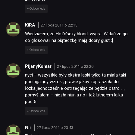
Odpowiedz
KiRA
27 lipca 2011 o 22:15
Wiedziałem, że Hot’n’sexy blondi wygra. Widać że gci
co głosowali na piąteczkę mają dobry gust ;]
Odpowiedz
PijanyKomar
27 lipca 2011 o 22:20
nyci – wszystkie były ekstra laski tylko ta miała taki
pociągający wzrok , prawie jakby zapraszała do
łóżka jednocześnie ostrzegając że będzie ostro ….,
pomyślałem – niezła niunia no i też lutnąłem lajka
pod 5
Odpowiedz
Nir
27 lipca 2011 o 23:43