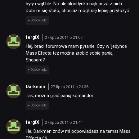
były i wgl ble. No ale blondynka najlepsza z nich.
Dobrze się stało, chociaż mogli się lepiej przyłożyć.
Odpowiedz
fergiX
27 lipca 2011 o 21:07
Hej, braci forumowa mam pytanie. Czy w 'jedynce’
Mass Efecta też można zrobić sobie panią
Shepard?
Odpowiedz
Darkmen
27 lipca 2011 o 21:36
Tak, można grać panią komandor.
Odpowiedz
fergiX
27 lipca 2011 o 21:44
He, Darkmen znów mi odpowiadasz na temat Mass
Effecta 🙂