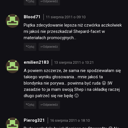
Cytuj
Odpowiedz
Blood71
11 sierpnia 2011 o 09:10
Piątka zdecydowanie lepsza niż czwórka aczkolwiek
mi jakoś nie przeszkadzał Shepard-facet w
materiałach promocyjnych…
Cytuj
Odpowiedz
emilien2183
13 sierpnia 2011 o 13:21
A powiem szczerze, że sama nie spodziewałam się
takiego wyniku głosowania… mnie jakoś ta
blondynka nie porywa… powinna być ruda 😛 |W
zasadzie to ja mam swoją Shep i na okładkę raczej
długo patrzeć się nie będę 🙂
Cytuj
Odpowiedz
Pierog321
16 sierpnia 2011 o 18:10