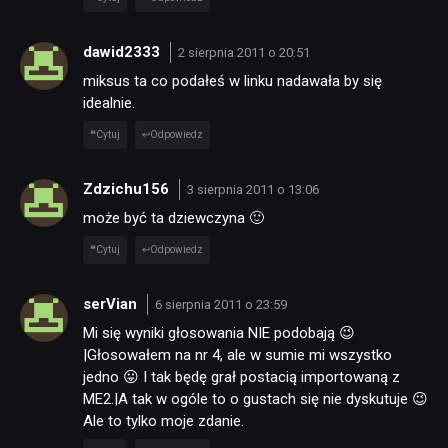
dawid2333
2 sierpnia 2011 o 20:51
miksus ta co podałeś w linku nadawała by się
idealnie.
Cytuj
Odpowiedz
Zdzichu156
3 sierpnia 2011 o 13:06
może być ta dziewczyna 🙂
Cytuj
Odpowiedz
serVian
6 sierpnia 2011 o 23:59
Mi się wyniki głosowania NIE podobają 😉
|Głosowałem na nr 4, ale w sumie mi wszystko
jedno 😛 I tak będę grał postacią importowaną z
ME2.|A tak w ogóle to o gustach się nie dyskutuje 😉
Ale to tylko moje zdanie.