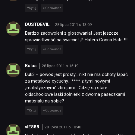
Cytuj
Odpowiedz
DUSTDEVIL
28 lipca 2011 o 13:09
Bardzo zadowoleni z głosowania! Jest jeszcze
sprawiedliwość na świecie! ;P Haters Gonna Hate !!!
Cytuj
Odpowiedz
Kulas
28 lipca 2011 o 15:19
Duk3 – powód jest prosty… nikt nie ma ochoty łapać
za metalowe cycuchy… **** z tymi nowymi
„realistycznymi” zbrojami… Gdzię są stare
oldschoolowe laski żołnierki z dwoma paseczkami
materiału na sobie?
Cytuj
Odpowiedz
vIE888
28 lipca 2011 o 18:40