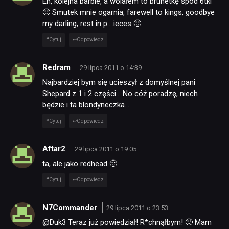
Eh, kolejna barbie, a wolałem to brunetkę spod 6tki
🙁 Smutek mnie ogarnia, farewell to kings, goodbye
my darling, rest in p….ieces 🙂
Cytuj
Odpowiedz
Redram
29 lipca 2011 o 14:39
Najbardziej bym się ucieszył z domyślnej pani
Shepard z 1 i 2 części… No cóż poradzę, niech
będzie i ta blondyneczka…
Cytuj
Odpowiedz
Aftar2
29 lipca 2011 o 19:05
ta, ale jako redhead 🙂
Cytuj
Odpowiedz
N7Commander
29 lipca 2011 o 23:53
@Duk3 Teraz już powiedział! R*chnąłbym! 🙂 Mam