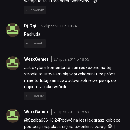
wersja to ta, którą sami tworzymy… 😛
Odpowiedz
Dj Ogi
27 lipca 2011 o 18:24
Paskuda!
Odpowiedz
WerxGamer
27 lipca 2011 o 18:55
Jak czytam komentarze zamieszczone na tej
stronie to utrwalam się w przekonaniu, że prócz
mnie to tutaj sami zawodowi żołnierze piszą, co
dopiero z Iraku wrócili.
Odpowiedz
WerxGamer
27 lipca 2011 o 18:59
@Szajba666 16:24Podwójna jest jak grasz kobiecą
postacią i napalasz się na członkinie załogi 😀 |