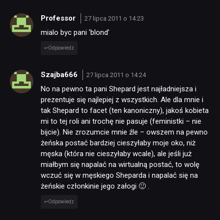
Professor
27 lipca 2011 o 14:23
mialo byc pani 'blond’
Odpowiedz
Szajba666
27 lipca 2011 o 14:24
No na pewno ta pani Shepard jest najładniejsza i
prezentuje się najlepiej z wszystkich. Ale dla mnie i
tak Shepard to facet (ten kanoniczny), jakoś kobieta
mi to tej roli ani trochę nie pasuje (feministki – nie
bijcie). Nie zrozumcie mnie źle – owszem na pewno
żeńska postać bardziej cieszyłaby moje oko, niż
męska (która nie cieszyłaby wcale), ale jeśli już
miałbym się napalać na wirtualną postać, to wolę
wczuć się w męskiego Sheparda i napalać się na
żeńskie członkinie jego załogi 🙂 .
Odpowiedz