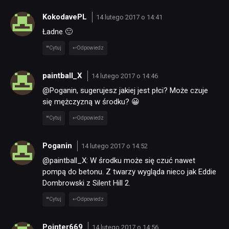
KokodavePL
14 lutego 2017 o 14:41
Ładne 🙂
Cytuj
Odpowiedz
paintball_X
14 lutego 2017 o 14:46
@Poganin, sugerujesz jakiej jest płci? Może czuje
się mężczyzną w środku? 😀
Cytuj
Odpowiedz
Poganin
14 lutego 2017 o 14:52
@paintball_X: W środku może się czuć nawet
pompą do betonu. Z twarzy wygląda nieco jak Eddie
Dombrowski z Silent Hill 2.
Cytuj
Odpowiedz
Pointer669
14 lutego 2017 o 14:56