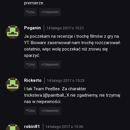
premierze.
Cytuj
Odpowiedz
Poganin
14 lutego 2017 o 15:21
Ja poczekam na recenzje i trochę filmów z gry na
YT. Bioware zaserwował nam trochę rozczarowań
ostatnio, więc wolę poczekać niż znowu się
sparzyć.
Cytuj
Odpowiedz
Rickerto
14 lutego 2017 o 15:23
I tak Team PeeBee. Za charakter
trickstera.|@paintball_X nie zgadniemy, nie trzymaj
nas w niepewności.
Cytuj
Odpowiedz
robin81
14 lutego 2017 o 15:36