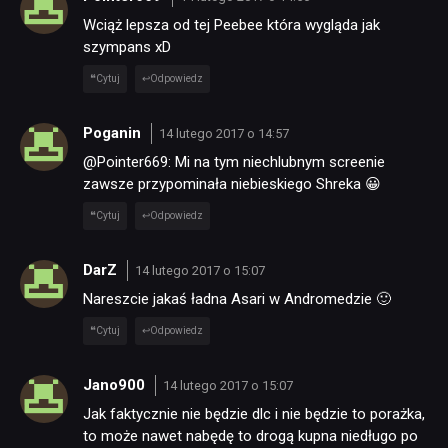
Wciąż lepsza od tej Peebee która wygląda jak
szympans xD
Cytuj
Odpowiedz
Poganin
14 lutego 2017 o 14:57
@Pointer669: Mi na tym niechlubnym screenie
zawsze przypominała niebieskiego Shreka 😀
Cytuj
Odpowiedz
DarZ
14 lutego 2017 o 15:07
Nareszcie jakaś ładna Asari w Andromedzie 🙂
Cytuj
Odpowiedz
Jano900
14 lutego 2017 o 15:07
Jak faktycznie nie będzie dlc i nie będzie to porażka,
to może nawet nabędę to drogą kupna niedługo po