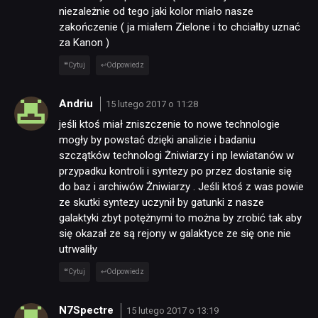
niezależnie od tego jaki kolor miało nasze
zakończenie ( ja miałem Zielone i to chciałby uznać
za Kanon )
Cytuj
Odpowiedz
Andriu
15 lutego 2017 o 11:28
jeśli ktoś miał zniszczenie to nowe technologie
mogły by powstać dzięki analizie i badaniu
szczątków technologi Żniwiarzy i np lewiatanów w
przypadku kontroli i syntezy po przez dostanie się
do baz i archiwów Żniwiarzy . Jeśli ktoś z was powie
ze skutki syntezy uczynił by gatunki z nasze
galaktyki zbyt potężnymi to można by zrobić tak aby
się okazał ze są rejony w galaktyce ze się one nie
utrwaliły
Cytuj
Odpowiedz
N7Spectre
15 lutego 2017 o 13:19