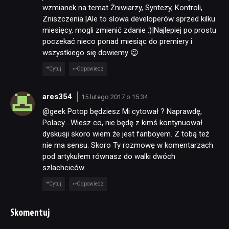
wzmianek na temat Żniwiarzy, Syntezy, Kontroli,
Zniszczenia.|Ale to slowa developerów sprzed kilku
miesięcy, mogli zmienić zdanie :)|Najlepiej po prostu
poczekać nieco ponad miesiąc do premiery i
wszystkiego się dowiemy 😉
Cytuj
Odpowiedz
ares354
15 lutego 2017 o 15:34
@geek Potop będziesz Mi cytował ? Naprawdę,
Polacy….Wiesz co, nie będę z kimś kontynuował
dyskusji skoro wiem że jest fanboyem. Z tobą też
nie ma sensu. Skoro Ty rozmowę w komentarzach
pod artykułem równasz do walki dwóch
szlachciców.
Cytuj
Odpowiedz
Skomentuj