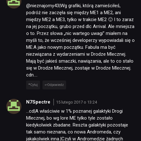
@nieznajomy43|Wg grafiki, którą zamieściłeś,
podróż nie zaczęła się między ME1 a ME2, ani
między ME2 a ME3, tylko w trakcie ME2 🙂 I to zaraz
na jej początku, grubo przed dlc Arrival. Ale mniejsza
o to. Przez słowa „nic wartego uwagi” miałem na
myśli to, że wcześniej developerzy wypowiadali się o
ME:A jako nowym początku. Fabuła ma być
niezwiązana z wydarzeniami w Drodze Mlecznej.
Mają być jakieś smaczki, nawiązania, ale to co stało
się w Drodze Mlecznej, zostaje w Drodze Mlecznej.
cdn….
Cytuj
Odpowiedz
N7Spectre
15 lutego 2017 o 13:24
…cd|A właściwie w 1% poznanej galaktyki Drogi
Mlecznej, bo wg lore ME tylko tyle zostało
kiedykolwiek zbadane. Reszta galaktyki pozostaje
tak samo nieznana, co nowa Andromeda, czy
jakakolwiek inna.|Czyli w Andromedzie żadnych