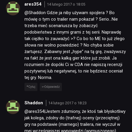
ares354
14 lutego 2017 o 18:05
@Shaddon Gdzie ja niby używam spojlera ? Bo
SKLEP
mówię o tym co trailer nam pokazał ? Serio…Nie
trzeba mieć scenariusza by zobaczyć
podobieństwa z innymi grami z tej serii. Naprawdę
tak ciężko to zauważyć >? Co bo to ME to już złego
słowa nie wolno powiedzieć ? No chyba sobie
żartujesz. Zabawny jest „hype” na tą grę, zważywszy
na fakt że jest ona kalką gier które już zrobili. Ja
rozumiem że dopóki Ci w CDA nie napiszą recenzji
pozytywnej lub negatywnej, to nie będziesz oceniał
tej gry. Norma.
Cytuj
Odpowiedz
Shaddon
14 lutego 2017 o 18:23
@ares354|Jestem zdumiony, że ktoś tak błyskotliwy
jak kolega, zdolny do (trafnej) oceny (przeciętnej)
gry na podstawie (marnego) trailera, nie wyczuł w
mej wcześniejszej wypowiedzi (wymuszonego)