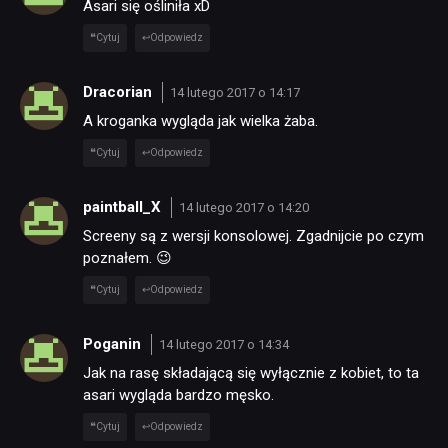
Asari się ośliniła xD
Cytuj
Odpowiedz
Dracorian
14 lutego 2017 o 14:17
A kroganka wygląda jak wielka żaba.
Cytuj
Odpowiedz
paintball_X
14 lutego 2017 o 14:20
Screeny są z wersji konsolowej. Zgadnijcie po czym
poznałem. 😉
Cytuj
Odpowiedz
Poganin
14 lutego 2017 o 14:34
Jak na rasę składającą się wyłącznie z kobiet, to ta
asari wygląda bardzo męsko.
Cytuj
Odpowiedz