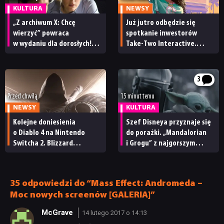
KULTURA
NEWSY
„Z archiwum X: Chcę
Już jutro odbędzie się
wierzyć” powraca
spotkanie inwestorów
w wydaniu dla dorosłych!
Take-Two Interactive.
Znamy datę premiery
Czy będzie mu towarzyszył
wersji reżyserskiej filmu
nowy zwiastun GTA 6?
3
Przed chwilą
15 minut temu
NEWSY
KULTURA
Kolejne doniesienia
Szef Disneya przyznaje się
o Diablo 4 na Nintendo
do porażki. „Mandalorian
Switcha 2. Blizzard
i Grogu” z najgorszym
ma niedługo wydać port
wynikiem w historii Star
Wars
35 odpowiedzi do “Mass Effect: Andromeda –
Moc nowych screenów [GALERIA]”
McGrave
14 lutego 2017 o 14:13