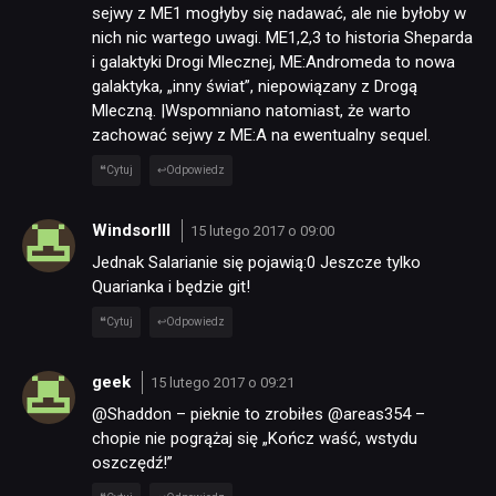
sejwy z ME1 mogłyby się nadawać, ale nie byłoby w
nich nic wartego uwagi. ME1,2,3 to historia Sheparda
i galaktyki Drogi Mlecznej, ME:Andromeda to nowa
galaktyka, „inny świat”, niepowiązany z Drogą
Mleczną. |Wspomniano natomiast, że warto
zachować sejwy z ME:A na ewentualny sequel.
Cytuj
Odpowiedz
WindsorIII
15 lutego 2017 o 09:00
Jednak Salarianie się pojawią:0 Jeszcze tylko
Quarianka i będzie git!
Cytuj
Odpowiedz
geek
15 lutego 2017 o 09:21
@Shaddon – pieknie to zrobiłes @areas354 –
chopie nie pogrążaj się „Kończ waść, wstydu
oszczędź!”