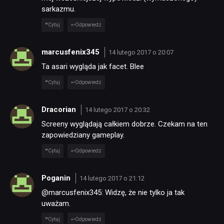
sarkazmu.
Cytuj
Odpowiedz
marcusfenix345
14 lutego 2017 o 20:07
Ta asari wygląda jak facet. Blee
Cytuj
Odpowiedz
Dracorian
14 lutego 2017 o 20:32
Screeny wyglądają całkiem dobrze. Czekam na ten
zapowiedziany gameplay.
Cytuj
Odpowiedz
Poganin
14 lutego 2017 o 21:12
@marcusfenix345: Widzę, że nie tylko ja tak
uważam.
Cytuj
Odpowiedz