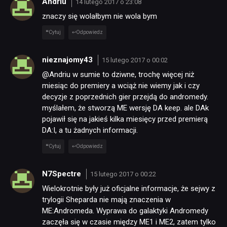
Andriu
14 lutego 2017 o 23:08
znaczy się wolałbym nie wola bym
Cytuj
Odpowiedz
nieznajomy43
15 lutego 2017 o 00:02
@Andriu w sumie to dziwne, trochę więcej niż
miesiąc do premiery a wciąż nie wiemy jak i czy
decyzje z poprzednich gier przejdą do andromedy.
myślałem, że stworzą ME wersję DA keep. ale DAk
pojawił się na jakieś kilka miesięcy przed premierą
DA:I, a tu żadnych informacji.
Cytuj
Odpowiedz
N7Spectre
15 lutego 2017 o 00:22
Wielokrotnie były już oficjalne informacje, że sejwy z
trylogii Sheparda nie mają znaczenia w
ME:Andromeda. Wyprawa do galaktyki Andromedy
zaczęła się w czasie między ME1 i ME2, zatem tylko