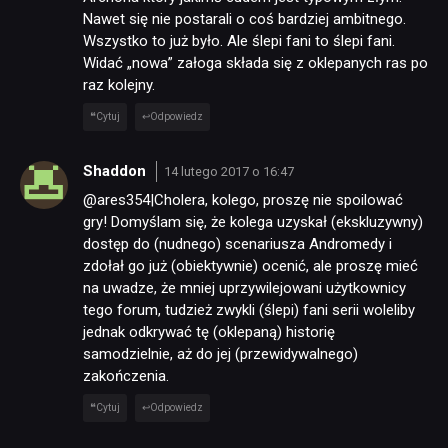
Nawet się nie postarali o coś bardziej ambitnego.
Wszystko to już było. Ale ślepi fani to ślepi fani.
RECENZJE
Widać „nowa” załoga składa się z oklepanych ras po
raz kolejny.
PUBLICYSTYKA
Cytuj
Odpowiedz
Shaddon
14 lutego 2017 o 16:47
KULTURA
@ares354|Cholera, kolego, proszę nie spoilować
gry! Domyślam się, że kolega uzyskał (ekskluzywny)
RETRO
dostęp do (nudnego) scenariusza Andromedy i
zdołał go już (obiektywnie) ocenić, ale proszę mieć
na uwadze, że mniej uprzywilejowani użytkownicy
TECHNOLOGIE
tego forum, tudzież zwykli (ślepi) fani serii woleliby
jednak odkrywać tę (oklepaną) historię
samodzielnie, aż do jej (przewidywalnego)
DYSKUSJE
zakończenia.
Cytuj
Odpowiedz
JUŻ GRALIŚMY