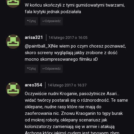
W końcu skończyli z tymi gumiśowatymi twarzami,
fala krytyki jednak podziałała
Cytuj
Odpowiedz
arisa321
14 lutego 2017 o 16:05
@paintball_X|Nie wiem po czym chcesz poznawać,
skoro screeny wyglądają jakby zrobione z dość
mocno skompresowanego filmiku xD
Cytuj
Odpowiedz
ares354
14 lutego 2017 o 16:37
Oczywiście nudni Kroganie, pasożytnicze Asari…
widać twórcy postarali się o różnorodność. Te same
oklepane, nudne rasy które nie mają do
zaoferowania nic. Znowu Kraoganin to tępy burak
od mokrej roboty, oklepany scenariusz jak
kolonizatorzy zamieniają się w armie i atakują
NEWSY
Archona który jakimś cudem jest typowym złym.