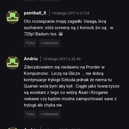
paintball_X
14 lutego 2017 o 21:24
Oto rozwiązanie mojej zagadki. Uwaga, lecę
sucharem: otóż screeny są z konsoli, bo są… w
720p! Badum-tss. 😀
Cytuj
Odpowiedz
Andriu
14 lutego 2017 o 22:40
Zdecydowałem się niedawno na Prorder w
Komputronic . Liczę na Glicze …. nie dobrą
kontynuacje trylogii Szkoda jednak że niema tu
Quarian wola bym aby byli . Ciągle jako towarzysze
są wciskani z tego co widzę Asari i Kroganie
ciekawe czy będzie można zaimportować save z
trylogii ale chyba nie .
Cytuj
Odpowiedz