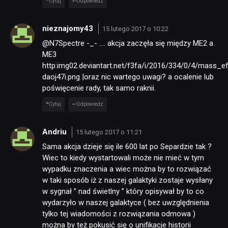
Cytuj
Odpowiedz
nieznajomy43
15 lutego 2017 o 10:22
@N7Spectre -_- …. akcja zaczęła się między ME2 a
ME3
http:img02.deviantart.net/f3fa/i/2016/334/0/4/mass_
daoj47i.png |oraz nic wartego uwagi? a ocalenie lub
poświęcenie rady, tak samo raknii.
Cytuj
Odpowiedz
Andriu
15 lutego 2017 o 11:21
Sama akcja dzieje się ile 600 lat po Separdzie tak ?
Wiec to kiedy wystartowali może nie mieć w tym
wypadku znaczenia a wiec można by to rozwiązać
w taki sposób iż z naszej galaktyki zostaje wysłany
w sygnał ” nad świetlny ” który opisywał by to co
wydarzyło w naszej galaktyce ( bez uwzględnienia
tylko tej wiadomości z rozwiązania odmowa )
można by też pokusić się o unifikacje historii