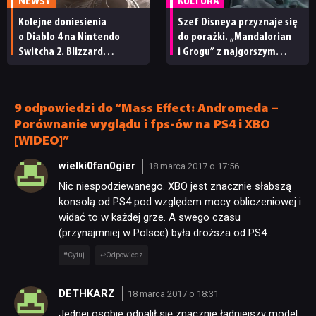
DYSKUSJE
NEWSY
KULTURA
Kolejne doniesienia
Szef Disneya przyznaje się
o Diablo 4 na Nintendo
do porażki. „Mandalorian
JUŻ GRALIŚMY
Switcha 2. Blizzard
i Grogu” z najgorszym
ma niedługo wydać port
wynikiem w historii Star
Wars
SKLEP
9 odpowiedzi do “Mass Effect: Andromeda –
Porównanie wyglądu i fps-ów na PS4 i XBO
[WIDEO]”
wielki0fan0gier
18 marca 2017 o 17:56
Nic niespodziewanego. XBO jest znacznie słabszą
konsolą od PS4 pod względem mocy obliczeniowej i
widać to w każdej grze. A swego czasu
(przynajmniej w Polsce) była droższa od PS4…
Cytuj
Odpowiedz
DETHKARZ
18 marca 2017 o 18:31
Jednej osobie odpalił się znacznie ładniejszy model