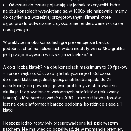
Od czasu do czasu pojawiają się jednak przerywniki, które
na obu konsolach wyświetlane są w 1080p, ale najpewniej mamy
do czynienia z wcześniej przygotowanymi filmami, które
są po prostu odtwarzane z dysku, a nie renderowane w czasie
rzeczywistym.
W praktyce na obu konsolach gra prezentuje się bardzo
podobnie, choć na zbliżeniach widać niestety, że na XBO grafika
jest przygotowywana w niższej rozdzielczości.
A co z liczbą klatek? Na obu konsolach maksimum to 30 fps-ów
– i przez większość czasu tyle faktycznie jest. Od czasu
do czasu klatki się jednak gubią, a ich liczba spada do 25
na sekundę, co powoduje pewne problemy ze sterowaniem,
skutkuje też powstaniem widocznych artefaktów (tak zwany
tearing), które bardziej widać na XBO – mimo iż liczba fps-ów
jest na obu platformach bardzo podobna, bo różnice sięgają 1
klatki.
I jeszcze jedno: testy były przeprowadzone już z pierwszym
patchem. Nie ma więc co oczekiwać, że w momencie premiery