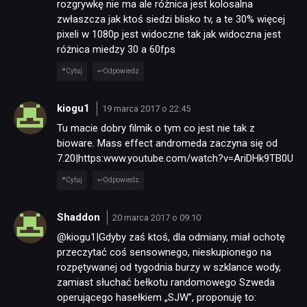
rozgrywkę nie ma ale różnica jest kolosalna
zwłaszcza jak ktoś siedzi blisko tv, a te 30% więcej
pixeli w 1080p jest widoczne tak jak widoczna jest
różnica miedzy 30 a 60fps
Cytuj
Odpowiedz
kiogu1
19 marca 2017 o 22:45
Tu macie dobry filmik o tym co jest nie tak z
bioware. Mass effect andromeda zaczyna się od
7.20|https:www.youtube.com/watch?v=AriDHk9TB0U
Cytuj
Odpowiedz
Shaddon
20 marca 2017 o 09:10
@kiogu1|Gdyby zaś ktoś, dla odmiany, miał ochotę
przeczytać coś sensownego, nieskupionego na
rozpętywanej od tygodnia burzy w szklance wody,
zamiast słuchać bełkotu randomowego Szweda
operującego hasełkiem „SJW”, proponuję to: