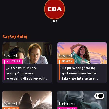
NEWSY
Fred
RECENZJE
Czytaj dalej
PUBLICYSTYKA
Przed chwilą
Przed chwilą
KULTURA
KULTURA
NEWSY
„Z archiwum X: Chcę
Już jutro odbędzie się
wierzyć” powraca
spotkanie inwestorów
RETRO
w wydaniu dla dorosłych!
Take-Two Interactive.
Znamy datę premiery
Czy będzie mu towarzyszył
wersji reżyserskiej filmu
nowy zwiastun GTA 6?
TECHNOLOGIE
3
Przed chwilą
14 minut temu