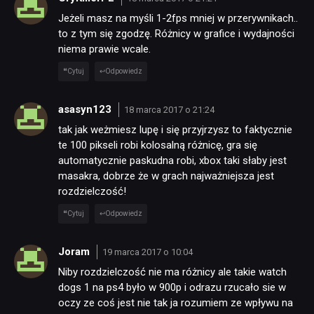
Jeżeli masz na myśli 1-2fps mniej w przerywnikach..
to z tym się zgodzę. Różnicy w grafice i wydajności
niema prawie wcale.
Cytuj
Odpowiedz
asasyn123
18 marca 2017 o 21:24
tak jak weżmiesz lupę i się przyjrzysz to faktycznie
te 100 pikseli robi kolosalną różnicę, gra się
automatycznie paskudna robi, xbox taki słaby jest
masakra, dobrze że w grach najważniejsza jest
rozdzielczość!
Cytuj
Odpowiedz
Joram
19 marca 2017 o 10:04
Niby rozdzielczość nie ma różnicy ale takie watch
dogs 1 na ps4 było w 900p i odrazu rzucało sie w
oczy ze coś jest nie tak ja rozumiem ze wpływu na