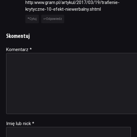
http:www.gram.pl/artykul/2017/03/19/trafienie-
krytyczne-10-efekt-niewerbalny.shtml
Cytuj
Odpowiedz
Skomentuj
Komentarz
Alternative:
*
Imię lub nick
*