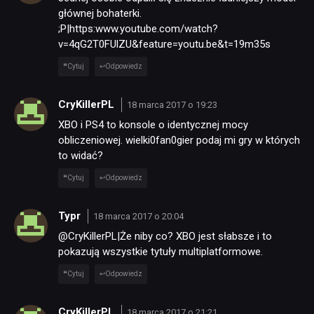
głównej bohaterki.
;P|https:www.youtube.com/watch?
v=4qG2T0FUlZU&feature=youtu.be&t=19m35s
Cytuj
Odpowiedz
CryKillerPL
18 marca 2017 o 19:23
XBO i PS4 to konsole o identycznej mocy
obliczeniowej. wielki0fan0gier podaj mi gry w których
to widać?
Cytuj
Odpowiedz
Typr
18 marca 2017 o 20:04
@CryKillerPL|Że niby co? XBO jest słabsze i to
pokazują wszystkie tytuły multiplatformowe.
Cytuj
Odpowiedz
CryKillerPL
18 marca 2017 o 21:21