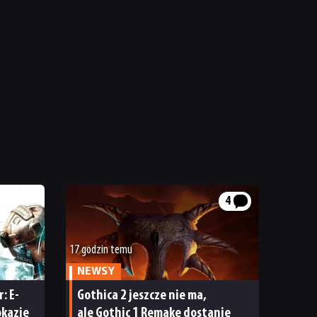
4
17 godzin temu
NEWSY
: E-
Gothica 2 jeszcze nie ma,
okazje
ale Gothic 1 Remake dostanie