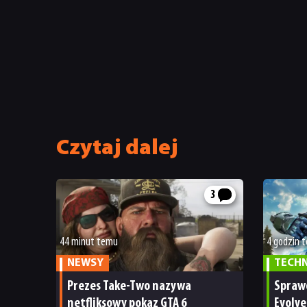
Czytaj dalej
3
44 minut temu
4 godzin 
NEWSY
TECH
Prezes Take-Two nazywa
Spraw
netfliksowy pokaz GTA 6
Evolve