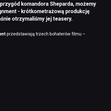
ie przygód komandora Sheparda, możemy
ignment - krótkometrażową produkcję
nie otrzymaliśmy jej teasery.
ent
przedstawiają trzech bohaterów filmu –