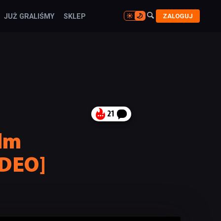

ZALOGUJ
JUŻ GRALIŚMY
SKLEP

21
ilm
IDEO]