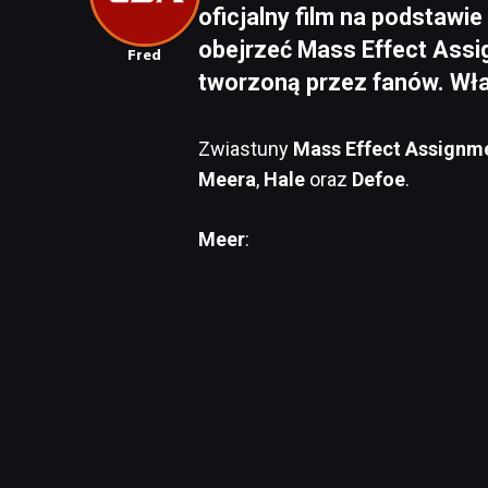
oficjalny film na podstaw
obejrzeć Mass Effect Ass
Fred
tworzoną przez fanów. Właś
Zwiastuny
Mass Effect Assignm
Meera
,
Hale
oraz
Defoe
.
Meer
: