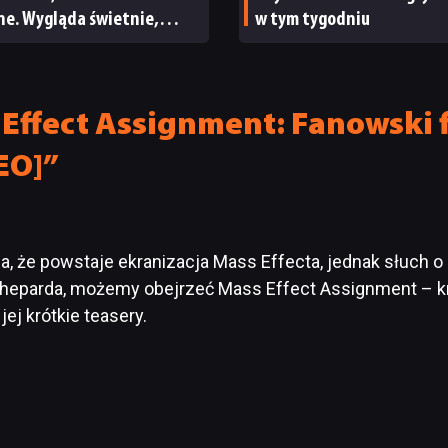
ne. Wygląda świetnie,
w tym tygodniu
a parę problemów [RECENZJA
ICZNA]
Effect Assignment: Fanowski 
EO]”
ja, że powstaje ekranizacja Mass Effecta, jednak słuch o 
heparda, możemy obejrzeć Mass Effect Assignment – k
ej krótkie teasery.