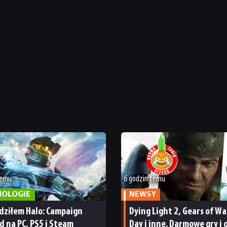
temu
6 godzin temu
NOLOGIE
NEWSY
dziłem Halo: Campaign
Dying Light 2, Gears of War
d na PC, PS5 i Steam
Day i inne. Darmowe gry i 