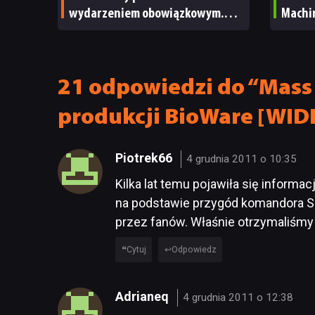
wydarzeniem obowiązkowym.
Machi
Nawet nie wie, ilu Netflix
ale m
ma subskrybentów
TECHN
21 odpowiedzi do “Mass 
produkcji BioWare [WID
Piotrek66
4 grudnia 2011 o 10:35
Kilka lat temu pojawiła się informac
na podstawie przygód komandora S
przez fanów. Właśnie otrzymaliśmy j
Cytuj
Odpowiedz
Adrianeq
4 grudnia 2011 o 12:38