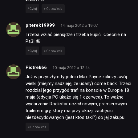
Cytuj
Odpowiedz
piterek19999
14 maja 2012 o 19:07
Trzeba wziąć pieniądze i trzeba kupić…Obecnie na
Ps3| 😀
Cytuj
Odpowiedz
Piotrek66
10 maja 2012 o 12:44
Już w przyszłym tygodniu Max Payne zaliczy swój
wielki (miejmy nadzieję, że udany) come back. Trzeci
rozdział jego przygód trafi na konsole w Europie 18
maja (edycja PC ukaże się 1 czerwca). To ważne
wydarzenie Rockstar uczcił nowym, premierowym
trailerem gry, który ma przy okazji zachęcic
niezdecydowanych (jest ktos taki?) do jej zakupu.
Odpowiedz