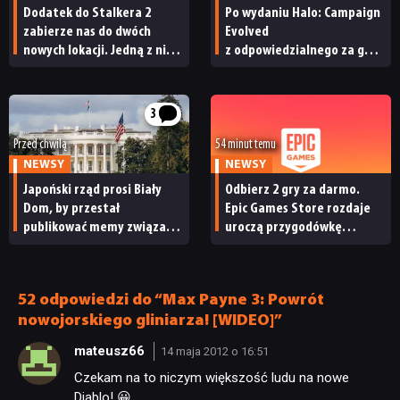
Dodatek do Stalkera 2
Po wydaniu Halo: Campaign
zabierze nas do dwóch
Evolved
nowych lokacji. Jedną z nich
z odpowiedzialnego za grę
seria obiecywała
studia zwolniono
od samego początku
pracowników
3
Przed chwilą
54 minut temu
NEWSY
NEWSY
Japoński rząd prosi Biały
Odbierz 2 gry za darmo.
Dom, by przestał
Epic Games Store rozdaje
publikować memy związane
uroczą przygodówkę
z japońskimi grami wideo.
i produkcję nastawioną na
„To niewłaściwe”
współpracę
52 odpowiedzi do “Max Payne 3: Powrót
nowojorskiego gliniarza! [WIDEO]”
mateusz66
14 maja 2012 o 16:51
Czekam na to niczym większość ludu na nowe
Diablo! 😀