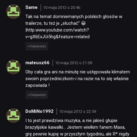
Same
10 maja 2012 o 20:46
Tak na temat domniemanych polskich głosów w
trailerze, tu też je „słuchać” 😀
|http:www.youtube.com/watch?
v=gX6ExJUi5hg&feature=related
Odpowiedz
mateusz66
10 maja 2012 o 21:09
Oby cała gra ani na minutę nie ustępowała klimatem
swoim poprzedniczkom-i na razie na to się właśnie
zapowiada !
Odpowiedz
DoMiNo1992
10 maja 2012 o 22:59
I to jest prawdziwa muzyka, a nie jakieś głupie
brazylijskie kawałki… Jestem wielkim fanem Maxa,
grę pewnie kupię w przyszłym tygodniu, ale R* nigdy