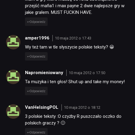
RETRO
przejść mafia1 i max payne 2 dwie najlepsze gry w
jakie grałem. MUST FUCKIN HAVE.
Odpowiedz
TECHNOLOGIE
amper1996
10 maja 2012 o 17:43
DYSKUSJE
Wy też tam w tle słyszycie polskie teksty? 😀
Odpowiedz
JUŻ GRALIŚMY
Napromieniowany
10 maja 2012 o 17:50
Ta muzyka i ten głos! Shut up and take my money!
SKLEP
Odpowiedz
VanHelsingPOL
10 maja 2012 o 18:12
3 polskie teksty :O czyżby R puszczało oczko do
polskich graczy ? 🙂
Odpowiedz