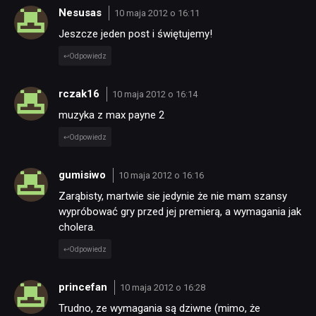
Nesusas
10 maja 2012 o 16:11
Jeszcze jeden post i świętujemy!
Odpowiedz
rczak16
10 maja 2012 o 16:14
muzyka z max payne 2
Odpowiedz
gumisiwo
10 maja 2012 o 16:16
Zarąbisty, martwie sie jedynie że nie mam szansy
wypróbować gry przed jej premierą, a wymagania jak
cholera.
Odpowiedz
princefan
10 maja 2012 o 16:28
Trudno, ze wymagania są dziwne (mimo, że