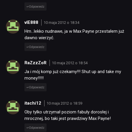
Odpowiedz
vIE888
10 maja 2012 o 18:34
Hm…lekko nudnawe, ja w Max Payne przestałem już
dawno wierzyć.
Odpowiedz
RaZzzZoR
10 maja 2012 o 18:54
Ja i mój komp już czekamy!!! Shut up and take my
money!!!!!
Odpowiedz
itachi12
10 maja 2012 o 18:59
Oby tylko utrzymał poziom fabuły dorosłej i
mrocznej, bo taki jest prawdziwy Max Payne!
Odpowiedz