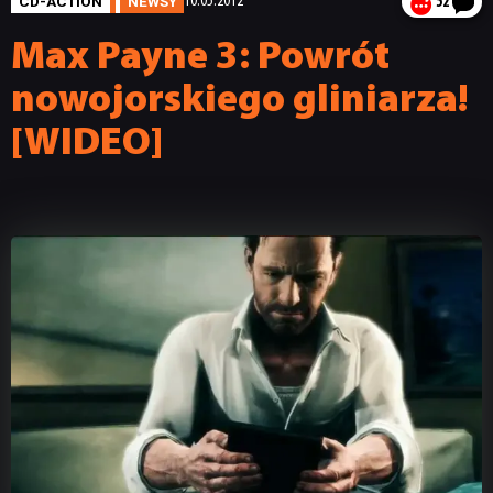
CD-ACTION
NEWSY
10.05.2012
52
Max Payne 3: Powrót
nowojorskiego gliniarza!
[WIDEO]