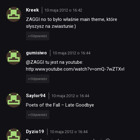
Kreek
10 maja 2012 o 16:42
ZAGGI no to było właśnie main theme, które
słyszysz na zwiastunie:)
Odpowiedz
gumisiwo
10 maja 2012 o 16:44
@ZAGGI tu jest na youtube:
http:www.youtube.com/watch?v=omQ-7wZTXvI
Odpowiedz
Saylor94
10 maja 2012 o 16:44
Poets of the Fall – Late Goodbye
Odpowiedz
Dyzio19
10 maja 2012 o 16:44