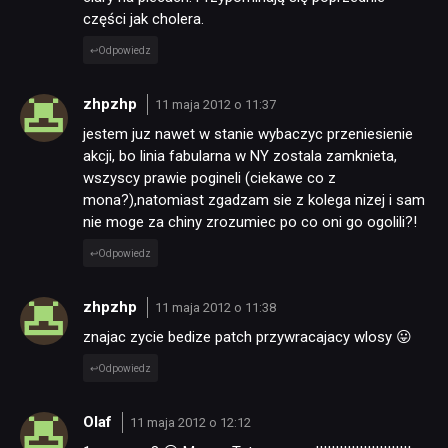
części jak cholera.
Odpowiedz
zhpzhp
11 maja 2012 o 11:37
jestem juz nawet w stanie wybaczyc przeniesienie
akcji, bo linia fabularna w NY zostala zamknieta,
wszyscy prawie pogineli (ciekawe co z
mona?),natomiast zgadzam sie z kolega nizej i sam
nie moge za chiny zrozumiec po co oni go ogolili?!
Odpowiedz
zhpzhp
11 maja 2012 o 11:38
znajac zycie bedize patch przywracajacy wlosy 😛
Odpowiedz
Olaf
11 maja 2012 o 12:12