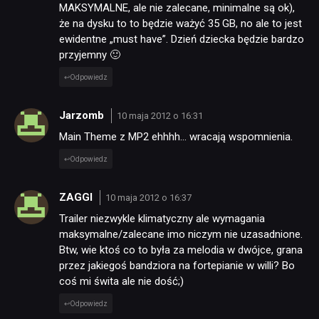
MAKSYMALNE, ale nie zalecane, minimalne są ok),
że na dysku to to będzie ważyć 35 GB, no ale to jest
ewidentne „must have”. Dzień dziecka będzie bardzo
przyjemny 🙂
Odpowiedz
Jarzomb
10 maja 2012 o 16:31
Main Theme z MP2 ehhhh… wracają wspomnienia.
Odpowiedz
ZAGGI
10 maja 2012 o 16:37
Trailer niezwykle klimatyczny ale wymagania
maksymalne/zalecane imo niczym nie uzasadnione.
Btw, wie ktoś co to była za melodia w dwójce, grana
przez jakiegoś bandziora na fortepianie w willi? Bo
coś mi świta ale nie dość;)
Odpowiedz