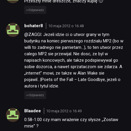
Przeszły mnie dreszcze, znaczy kupię 🙂
Odpowiedz
bohater8
10 maja 2012 o 16:48
@ZAGGI: Jezeli idzie ci o utwor grany w tym
budynku na koniec pierwszego rozdzialu MP2 (bo w
willi to zadnego nie pamietam…), to ten utwor przez
calego MP2 sie przewijal. Nie dosc, ze byl w
napisach koncowych, ale takze podspiewywal go
sobie dozorca, a nawet sprzataczom sie zdarza. A
„internet” mowi, ze takze w Alan Wake sie
pojawil…|Poets of the Fall – Late Goodbye, jezeli o
autora i tytul idzie.
Odpowiedz
Blaadee
10 maja 2012 o 16:49
0:58-1:00 czy mam wrażenie czy słysze „Zostaw
mnie” ?