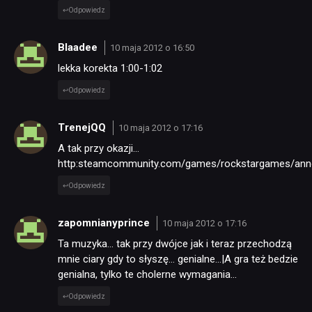
Odpowiedz
Blaadee
10 maja 2012 o 16:50
lekka korekta 1:00-1:02
Odpowiedz
TrenejQQ
10 maja 2012 o 17:16
A tak przy okazji…
http:steamcommunity.com/games/rockstargames/ann
Odpowiedz
zapomnianyprince
10 maja 2012 o 17:16
Ta muzyka… tak przy dwójce jak i teraz przechodzą
mnie ciary gdy to słyszę… genialne…|A gra też bedzie
genialna, tylko te cholerne wymagania…
Odpowiedz