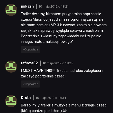
mikszn
10 maja 2012 o 18:21
Trailer świetny, klimatem przypomina poprzednie
części Maxa, co jest dla mnie ogromną zaletą, ale
nie mam zamiaru MP 3 kupować, zanim nie dowiem
się jak tak naprawdę wygląda sprawa z nastrojem.
Poprzednie zwiastuny zapowiadały coś zupełnie
innego, mało „makspejnowego”.
Odpowiedz
rafioza02
10 maja 2012 o 18:25
I MUST HAVE THIS!!! Trzeba nadrobić zaległości i
zaliczyć poprzednie części
Odpowiedz
Droth
10 maja 2012 o 18:34
Barzo 'miły’ trailer z muzyką z menu z drugiej części
(którą bardzo polubiłem) 😀