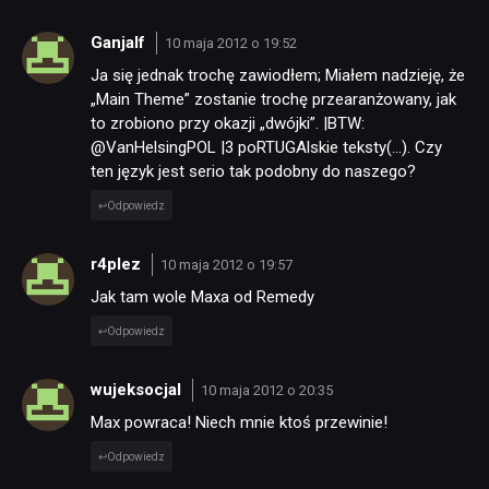
Ganjalf
10 maja 2012 o 19:52
Ja się jednak trochę zawiodłem; Miałem nadzieję, że
„Main Theme” zostanie trochę przearanżowany, jak
to zrobiono przy okazji „dwójki”. |BTW:
@VanHelsingPOL |3 poRTUGAlskie teksty(…). Czy
ten język jest serio tak podobny do naszego?
Odpowiedz
r4plez
10 maja 2012 o 19:57
Jak tam wole Maxa od Remedy
Odpowiedz
wujeksocjal
10 maja 2012 o 20:35
Max powraca! Niech mnie ktoś przewinie!
Odpowiedz