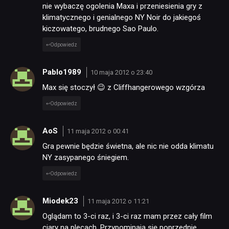
nie wybaczę ogolenia Maxa i przeniesienia gry z
klimatycznego i genialnego NY Noir do jakiegoś
kiczowatego, brudnego Sao Paulo.
Odpowiedz
Pablo1989
10 maja 2012 o 23:40
Max się stoczył 😉 z Cliffhangerowego wzgórza
Odpowiedz
AoS
11 maja 2012 o 00:41
Gra pewnie będzie świetna, ale nic nie odda klimatu
NY zasypanego śniegiem.
Odpowiedz
Miodek23
11 maja 2012 o 11:21
Oglądam to 3-ci raz, i 3-ci raz mam przez cały film
ciary na plecach. Przypominają się poprzednie