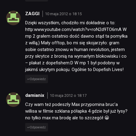
ZAGGI
10 maja 2012 o 18:15
Dzięki wszystkim, chodziło mi dokładnie o to:
http:www.youtube.com/watch?v=roN2d9TO6mA W
mp 2 grałem ostatnio dość dawno stąd ta pomyłka
z willą;) Mały offtop, bo mi się skojarzyło: gram
sobie ostatnio znowu w human revolution, jestem
przy skrytce z bronią na wymarłym blokowisku i co
– plakat z dopefishem:D W mp 1 był podobny w
jakimś ukrytym pokoju. Ogólnie to Dopefish Lives!
Odpowiedz
damianix
10 maja 2012 o 18:17
Czy wam też podeszły Max przypomina bruc’a
willisa w filmie szklana półapka 4 gdzie był już łysy?
no tylko max ma brodę ale to szczegół 😀
Odpowiedz