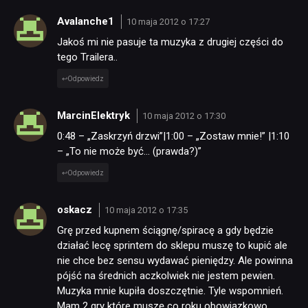
Avalanche1
10 maja 2012 o 17:27
Jakoś mi nie pasuje ta muzyka z drugiej części do
tego Trailera..
Odpowiedz
MarcinElektryk
10 maja 2012 o 17:30
0:48 – „Zaskrzyń drzwi”|1:00 – „Zostaw mnie!” |1:10
NEWSY
– „To nie może być… (prawda?)”
Odpowiedz
RECENZJE
oskacz
10 maja 2012 o 17:35
Grę przed kupnem ściągnę/spiracę a gdy będzie
PUBLICYSTYKA
działać lecę sprintem do sklepu muszę to kupić ale
nie chce bez sensu wydawać pieniędzy. Ale powinna
KULTURA
pójść na średnich aczkolwiek nie jestem pewien.
Muzyka mnie kupiła doszczętnie. Tyle wspomnień.
Mam 2 gry które muszę co roku obowiązkowo