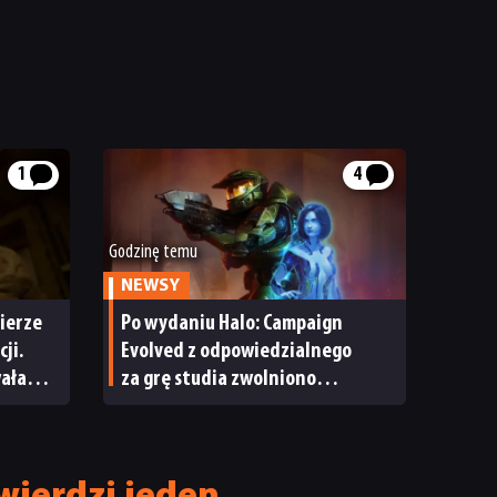
1
4
Godzinę temu
NEWSY
ierze
Po wydaniu Halo: Campaign
ji.
Evolved z odpowiedzialnego
wała
za grę studia zwolniono
pracowników
wierdzi jeden