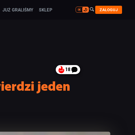

ZALOGUJ
JUŻ GRALIŚMY
SKLEP

18
ierdzi jeden