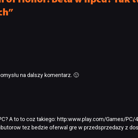
ch”
omysłu na dalszy komentarz. 🙂
ji PC? A to to coz takiego: http:www.play.com/Games/P
rubutorow tez bedzie oferwal gre w przedsprzedazy z do