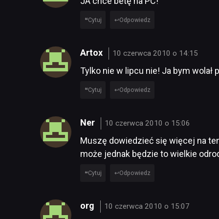
JA chce betę na PC!
Cytuj
Odpowiedz
Artox
10 czerwca 2010 o 14:15
Tylko nie w lipcu nie! Ja bym wolał
Cytuj
Odpowiedz
Ner
10 czerwca 2010 o 15:06
Muszę dowiedzieć się więcej na te
może jednak będzie to wielkie odrod
Cytuj
Odpowiedz
org
10 czerwca 2010 o 15:07