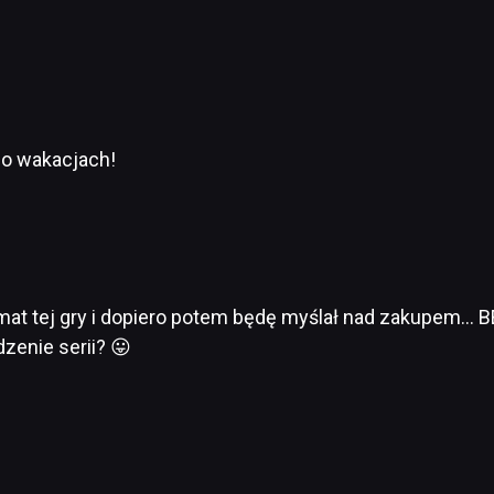
 po wakacjach!
mat tej gry i dopiero potem będę myślał nad zakupem… B
zenie serii? 😛