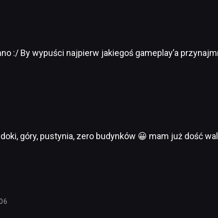
o :/ By wypuści najpierw jakiegoś gameplay’a przynajm
doki, góry, pustynia, zero budynków 😀 mam już dość wa
:06