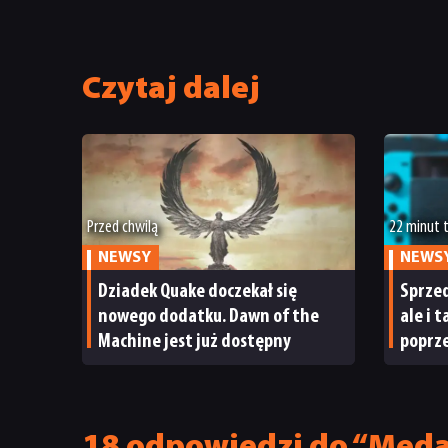
Czytaj dalej
Przed chwilą
22 minut
NEWSY
NEWS
Dziadek Quake doczekał się
Sprzed
nowego dodatku. Dawn of the
ale i 
Machine jest już dostępny
poprze
ma po
18 odpowiedzi do “Medal