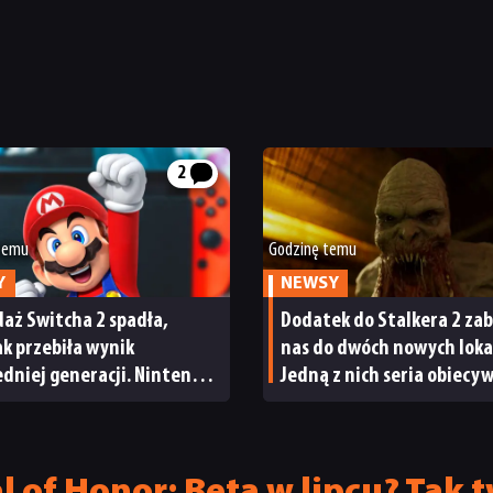
2
 temu
Godzinę temu
Y
NEWSY
aż Switcha 2 spadła,
Dodatek do Stalkera 2 zab
tak przebiła wynik
nas do dwóch nowych lokac
dniej generacji. Nintendo
Jedną z nich seria obiecy
wody do radości
od samego początku
 of Honor: Beta w lipcu? Tak t