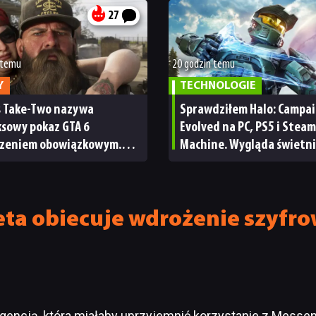
27
 temu
20 godzin temu
Y
TECHNOLOGIE
s Take-Two nazywa
Sprawdziłem Halo: Campa
ksowy pokaz GTA 6
Evolved na PC, PS5 i Steam
zeniem obowiązkowym.
Machine. Wygląda świetni
nie wie, ilu Netflix
ale ma parę problemów [R
bskrybentów
TECHNICZNA]
ta obiecuje wdrożenie szyfro
gencją, która miałaby uprzyjemnić korzystanie z Messe