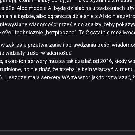
ia e2e. Albo modele AI będą działać na urządzeniach uż
a nie będzie, albo ograniczą działanie z AI do nieszyfro
e niewysłane wiadomości prześle do analizy, żeby pokazy
e2e i technicznie „bezpieczne”. Te 2 ostatnie możliwoś
w zakresie przetwarzania i sprawdzania treści wiadomoś
ie widziały treści wiadomości.”
e, skoro ich serwery muszą tak działać od 2016, kiedy w
trudnione, bo nie dość, że trzeba je było włączyć w menu
). I jeszcze mają serwery WA za wzór jak to rozwiązać, ż