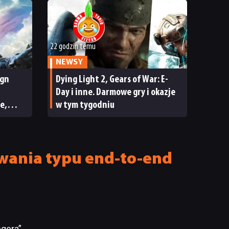
22 godzin temu
NEWSY
ign
Dying Light 2, Gears of War: E-
Day i inne. Darmowe gry i okazje
e,
w tym tygodniu
ECENZJA
wania typu end-to-end
ngera”