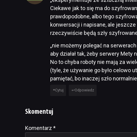
Ciekawe jak to się ma do szyfrowan
prawdopodobne, albo tego szyfrowani
konwersacji i napisane, ale jeszcz
rzeczywiście będą szły szyfrowane 
„nie możemy polegać na serwerach 
aby działał tak, żeby serwery Mety n
No to chyba roboty nie mają za wiel
(tyle, że używanie go było celowo u
pamiętać, bo inaczej szło normalnie
Cytuj
Odpowiedz
Skomentuj
Komentarz
Alternative:
*