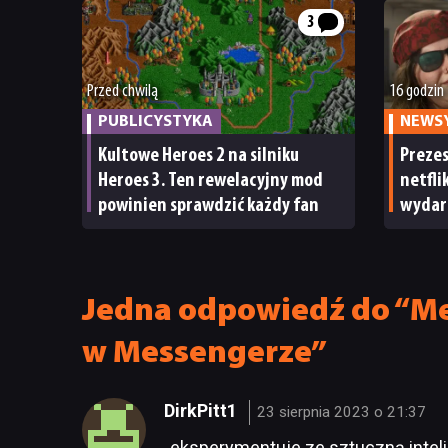
3
Przed chwilą
16 godzin
PUBLICYSTYKA
NEWS
Kultowe Heroes 2 na silniku
Preze
Heroes 3. Ten rewelacyjny mod
netfli
powinien sprawdzić każdy fan
wydar
Nawet 
ma su
Jedna odpowiedź do “Me
w Messengerze”
DirkPitt1
23 sierpnia 2023 o 21:37
„eksperymentuje ze sztuczną inteli