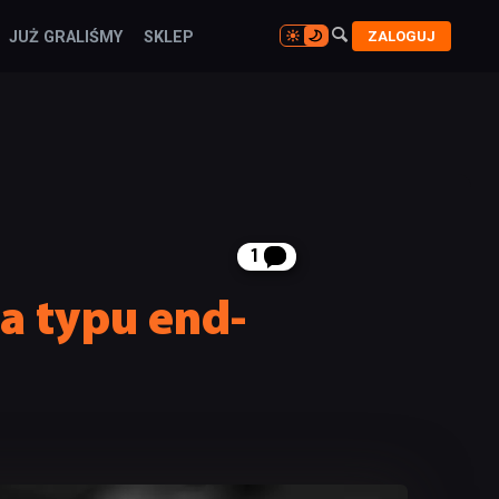

ZALOGUJ
JUŻ GRALIŚMY
SKLEP

1
a typu end-