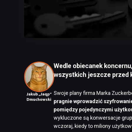
Wedle obiecanek koncernu,
wszystkich jeszcze przed 
Swoje plany firma Marka Zuckerb
Jakub „Jaqp”
Dmuchowski
pragnie wprowadzić szyfrowani
pomiędzy pojedynczymi użytko
wykluczone są konwersacje grupo
wczoraj, kiedy to miliony użytk