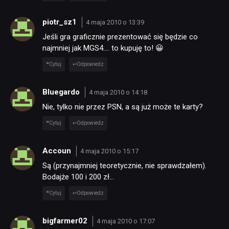
piotr_sz1
4 maja 2010 o 13:39
Jeśli gra graficznie prezentować się będzie co
najmniej jak MGS4…. to kupuję to! 😀
Cytuj
Odpowiedz
Bluegardo
4 maja 2010 o 14:18
Nie, tylko nie przez PSN, a są już może te karty?
Cytuj
Odpowiedz
Accoun
4 maja 2010 o 15:17
Są (przynajmniej teoretycznie, nie sprawdzałem).
Bodajże 100 i 200 zł…
Cytuj
Odpowiedz
bigfarmer02
4 maja 2010 o 17:07