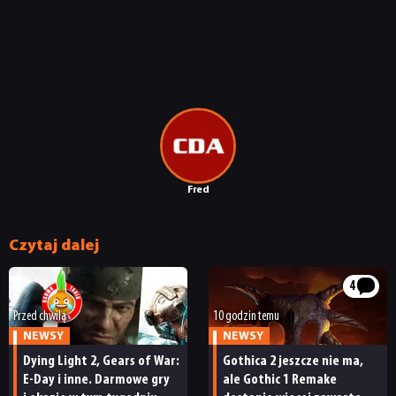
Fred
Czytaj dalej
4
Przed chwilą
10 godzin temu
NEWSY
NEWSY
Dying Light 2, Gears of War:
Gothica 2 jeszcze nie ma,
E-Day i inne. Darmowe gry
ale Gothic 1 Remake