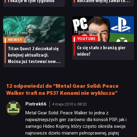
i okazje w tym tygodniu
dostanie więcej zawartości.
Twórcy zapowiadają
nadchodzące zmiany
NEWSY
14 godzin temu
11 godzin temu
YOUTUBE
NEWSY
RECENZJE
Co się stało z branżą gier
Titan Quest 2 doczekał się
wideo?
kolejnej aktualizacji.
Można już testować nową
PUBLICYSTYKA
specjalizację oraz system
craftingu
KULTURA
12 odpowiedzi do “Metal Gear Solid: Peace
Walker trafi na PS3? Konami nie wyklucza”
Piotrek66
4 maja 2010 o 08:32
RETRO
Metal Gear Solid: Peace Walker to jedna z
najważniejszych gier zarówno dla konsoli PSP, jak i
TECHNOLOGIE
samego Hideo Kojimy, który często określa swoje
najnowsze dzieło mianem pełnoprawnej, piątej