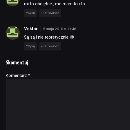
mi to obojętne , mo mam to i to
Cytuj
Odpowiedz
Vektor
5 maja 2010 o 11:46
Są są i nie teoretycznie 😀
Cytuj
Odpowiedz
Skomentuj
Komentarz
Alternative:
*