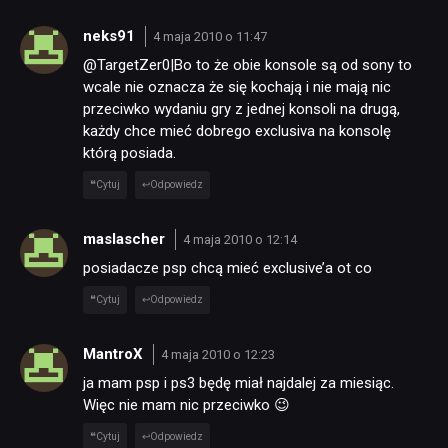
neks91
4 maja 2010 o 11:47
@TargetZer0|Bo to że obie konsole są od sony to
wcale nie oznacza że się kochają i nie mają nic
przeciwko wydaniu gry z jednej konsoli na drugą,
każdy chce mieć dobrego exclusiva na konsolę
którą posiada.
Cytuj
Odpowiedz
maslascher
4 maja 2010 o 12:14
posiadacze psp chcą mieć exclusive’a ot co
Cytuj
Odpowiedz
MantroX
4 maja 2010 o 12:23
ja mam psp i ps3 będę miał najdalej za miesiąc.
Więc nie mam nic przeciwko 😉
Cytuj
Odpowiedz