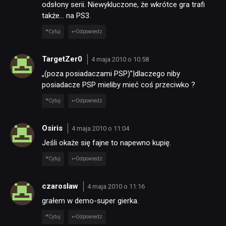
odsłony serii. Niewykluczone, że wkrótce gra trafi
DYSKUSJE
także… na PS3.
Cytuj
Odpowiedz
JUŻ GRALIŚMY
TargetZer0
4 maja 2010 o 10:58
„(poza posiadaczami PSP)”|dlaczego niby
SKLEP
posiadacze PSP mieliby mieć coś przeciwko ?
Cytuj
Odpowiedz
Osiris
4 maja 2010 o 11:04
Jeśli okaże się fajne to napewno kupię.
Cytuj
Odpowiedz
czaroslaw
4 maja 2010 o 11:16
grałem w demo-super gierka.
Cytuj
Odpowiedz