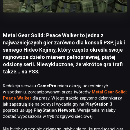
Metal Gear Solid: Peace Walker to jedna z
najważniejszych gier zarówno dla konsoli PSP, jak i
samego Hideo Kojimy, który często określa swoje
najnowsze dzieło mianem pełnoprawnej, piątej
odsłony serii. Niewykluczone, że wkrótce gra trafi
także… na PS3.
Redakcja serwisu
GamePro
miała okazję uczestniczyć
w spotkaniu, zorganizowanym przez twórców
Metal Gear Solid:
Peace Walker
dla prasy. W jego trakcie zapytano dziennikarzy,
jak zapatrują się na pomysł wydania gry na
PlayStation 3
poprzez usługę
PlayStation Network
. Wersja taka miałaby
zostać wyposażona w tryb rozgrywki sieciowej.
Nie byłoby w tym nic dziwnego, gdyby nie to, że producenci gier