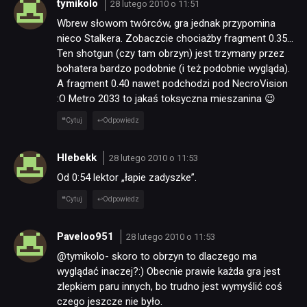
tymikolo
28 lutego 2010 o 11:51
Wbrew słowom twórców, gra jednak przypomina
nieco Stalkera. Zobaczcie chociażby fragment 0.35…
Ten shotgun (czy tam obrzyn) jest trzymany przez
bohatera bardzo podobnie (i też podobnie wygląda).
A fragment 0.40 nawet podchodzi pod NecroVision
:O Metro 2033 to jakaś toksyczna mieszanina 😉
Cytuj
Odpowiedz
Hlebekk
28 lutego 2010 o 11:53
Od 0:54 lektor „łapie zadyszke”.
Cytuj
Odpowiedz
Paveloo951
28 lutego 2010 o 11:53
@tymikolo- skoro to obrzyn to dlaczego ma
wyglądać inaczej?:) Obecnie prawie każda gra jest
zlepkiem paru innych, bo trudno jest wymyślić coś
czego jeszcze nie było.