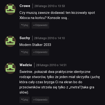
Crowe
28 lutego 2010 o 13:53
Czy muszą zawsze dodawać ten kiczowaty spot
Xkloca na końcu? Konsole ssą…
Cytuj
Odpowiedz
Suchy
28 lutego 2010 o 14:10
Modern Stalker 2033
Cytuj
Odpowiedz
Wadziu
28 lutego 2010 o 14:51
Świetnie…pokazali dwa praktycznie identyczne
rodzaje stworów, tylko że jeden miał skrzydła i juchę
która cały czas bryzga Ci na ekran bo do
przeciwników strzela się tylko z „metra”(taka gra
słów).
Cytuj
Odpowiedz