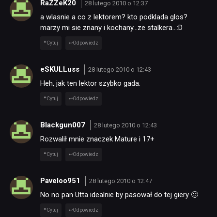
RaZZeK20
28 lutego 2010 o 12:37
a wlasnie a co z lektorem? kto podklada glos?
marzy mi sie znany i kochany…ze stalkera…:D
RETRO
Cytuj
Odpowiedz
TECHNOLOGIE
eSKULLuss
28 lutego 2010 o 12:43
Heh, jak ten lektor szybko gada.
DYSKUSJE
Cytuj
Odpowiedz
JUŻ GRALIŚMY
Blackgun007
28 lutego 2010 o 12:43
Rozwalił mnie znaczek Mature i 17+
SKLEP
Cytuj
Odpowiedz
Paveloo951
28 lutego 2010 o 12:47
No no pan Utta idealnie by pasował do tej giery 🙂
Cytuj
Odpowiedz