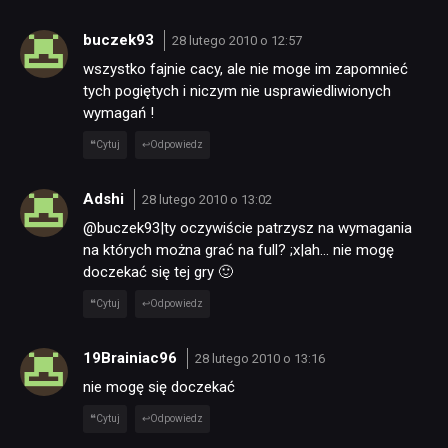
buczek93
28 lutego 2010 o 12:57
wszystko fajnie cacy, ale nie moge im zapomnieć
tych pogiętych i niczym nie usprawiedliwionych
wymagań !
Cytuj
Odpowiedz
Adshi
28 lutego 2010 o 13:02
@buczek93|ty oczywiście patrzysz na wymagania
na których można grać na full? ;x|ah… nie mogę
doczekać się tej gry 🙂
Cytuj
Odpowiedz
19Brainiac96
28 lutego 2010 o 13:16
nie mogę się doczekać
Cytuj
Odpowiedz