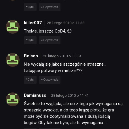
Cytuj
Odpowiedz
killer007
28 lutego 2010 o 11:38
TheMe, jeszcze CoD4. 🙂
Cytuj
Odpowiedz
Belsen
28 lutego 2010 o 11:39
Nie wydają się jakoś szczególnie straszne…
Latające potwory w metrze???
Cytuj
Odpowiedz
Damianuss
28 lutego 2010 o 11:41
Świetnie to wygląda, ale co z tego jak wymagania są
strasznie wysokie, a do tego krążą plotki, że gra
może być źle zoptymalizowana z dużą ilością
bugów. Oby tak nie było, ale te wymagania …