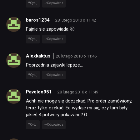
Cytuj
Odpowiedz
baros1234
28 lutego 2010 o 11:42
Fajnie sie zapowiada 🙂
Cytuj
Odpowiedz
Alexkaktus
28 lutego 2010 o 11:46
Poprzednia zajawki lepsze…
Cytuj
Odpowiedz
Paveloo951
28 lutego 2010 o 11:49
Achh nie mogę się doczekać. Pre order zamówiony,
teraz tylko czekać. Ee wydaje mi się, czy tam były
jakieś 4 potwory pokazane?:O
Cytuj
Odpowiedz