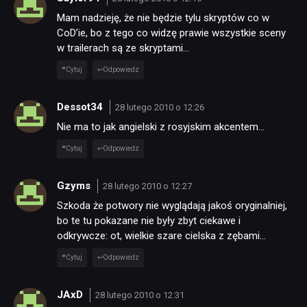
Mam nadzieję, że nie będzie tylu skryptów co w
CoD’ie, bo z tego co widzę prawie wszystkie sceny
w trailerach są ze skryptami…
Cytuj
Odpowiedz
Dessot34
28 lutego 2010 o 12:26
Nie ma to jak angielski z rosyjskim akcentem…
Cytuj
Odpowiedz
Gzyms
28 lutego 2010 o 12:27
Szkoda że potwory nie wyglądają jakoś oryginalniej,
bo te tu pokazane nie były zbyt ciekawe i
odkrywcze: ot, wielkie szare cielska z zębami…
Cytuj
Odpowiedz
JAxD
28 lutego 2010 o 12:31