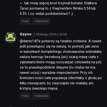
<- tak mniej więcej broń trzymał bohater Stalkera.
Teraz porównaj to z fragmentem filmiku 0.34 lub
0.35. I co, widać podobieństwo? ;)
Cytuj
Odpowiedz
Gzyms
28 lutego 2010 o 20:05
@dante14|Te potwory są fatalnie zrobione. A nawet
jeśli powołujesz się na naturę, to pomyśl, jaki sens
w warunkach kompletnego zlodowacenia widziałaby
natura tworząc bezwłosą (sic) szarą masę ciała z
zębiskami które mogą rozszarpać człowieka na pół,
za to prawdopodobnie ślepymi (to chyba nie ma
nawet oczu) i wyraźnie mięsożernymi. Przy ich
krwiożerczości cała populacja zdechłaby z głodu po
kilku miesiącach, bo zwyczajnie nie miałyby ani
krztyny świeżego mięsa…
Cytuj
Odpowiedz