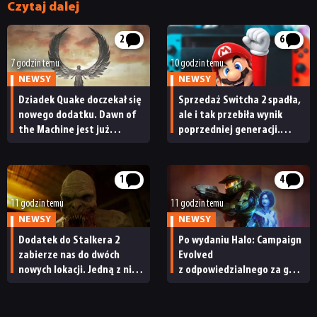
Czytaj dalej
2
6
7 godzin temu
10 godzin temu
NEWSY
NEWSY
Dziadek Quake doczekał się
Sprzedaż Switcha 2 spadła,
nowego dodatku. Dawn of
ale i tak przebiła wynik
the Machine jest już
poprzedniej generacji.
dostępny
Nintendo ma powody
do radości
1
4
11 godzin temu
11 godzin temu
NEWSY
NEWSY
Dodatek do Stalkera 2
Po wydaniu Halo: Campaign
zabierze nas do dwóch
Evolved
nowych lokacji. Jedną z nich
z odpowiedzialnego za grę
seria obiecywała
studia zwolniono
od samego początku
pracowników