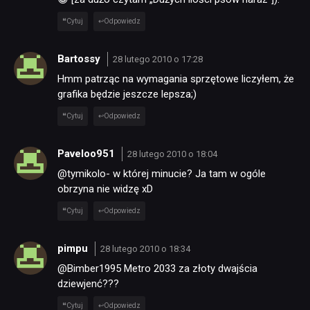
Cytuj
Odpowiedz
Bartossy
28 lutego 2010 o 17:28
Hmm patrząc na wymagania sprzętowe liczyłem, że
grafika będzie jeszcze lepsza;)
Cytuj
Odpowiedz
Paveloo951
28 lutego 2010 o 18:04
@tymikolo- w której minucie? Ja tam w ogóle
obrzyna nie widzę xD
Cytuj
Odpowiedz
pimpu
28 lutego 2010 o 18:34
@Bimber1995 Metro 2033 za złoty dwajścia
dziewjenć???
Cytuj
Odpowiedz