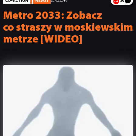
CD-ACTION
NEWSY
28.02.2010
50
Metro 2033: Zobacz
co straszy w moskiewskim
metrze [WIDEO]