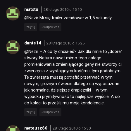
matstu
28 lutego 2010 o 15:10
@Nezir Mi się trailer załadował w 1,5 sekundy…
Cytuj
Odpowiedz
dante14
28 lutego 2010 o 15:25
@Nezir – A co ty chciałeś? Jak dla mnie to „dobre”
stwory. Natura nawet mimo tego całego
promieniowania zmieniającego geny nie stworzy ci
zwierzęcia z wystającymi kośćmi i tym podobnym.
Te zwierzęta muszą potrafić przetrwać w tym
nowym, groźnym świecie dlatego są wyposażone
jak normalne, dzisiejsze drapieżniki – w tym
wypadku prymitywność to najlepsze wyjście. A co
do kolegi to prześlij mu moje kondolencje.
Cytuj
Odpowiedz
mateusz66
28 lutego 2010 o 15:30