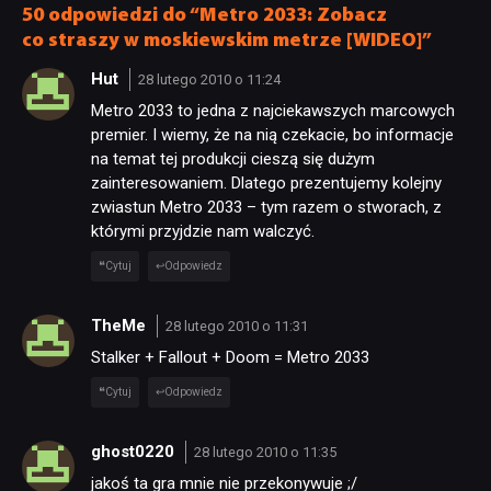
50 odpowiedzi do “Metro 2033: Zobacz
co straszy w moskiewskim metrze [WIDEO]”
Hut
28 lutego 2010 o 11:24
Metro 2033 to jedna z najciekawszych marcowych
premier. I wiemy, że na nią czekacie, bo informacje
na temat tej produkcji cieszą się dużym
zainteresowaniem. Dlatego prezentujemy kolejny
zwiastun Metro 2033 – tym razem o stworach, z
którymi przyjdzie nam walczyć.
Cytuj
Odpowiedz
TheMe
28 lutego 2010 o 11:31
Stalker + Fallout + Doom = Metro 2033
Cytuj
Odpowiedz
ghost0220
28 lutego 2010 o 11:35
jakoś ta gra mnie nie przekonywuje ;/