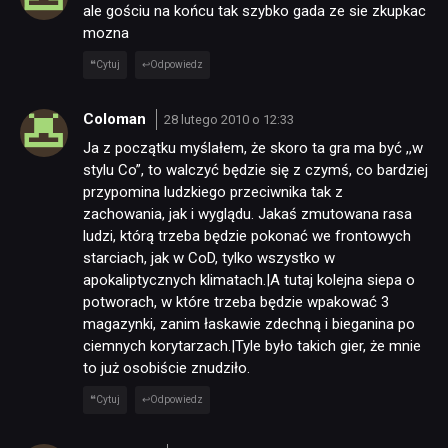
ale gościu na końcu tak szybko gada ze sie zkupkac
mozna
Cytuj
Odpowiedz
Coloman
28 lutego 2010 o 12:33
Ja z początku myślałem, że skoro ta gra ma być ,,w
stylu Co”, to walczyć będzie się z czymś, co bardziej
przypomina ludzkiego przeciwnika tak z
zachowania, jak i wyglądu. Jakaś zmutowana rasa
ludzi, którą trzeba będzie pokonać we frontowych
NEWSY
starciach, jak w CoD, tylko wszystko w
apokaliptycznych klimatach.|A tutaj kolejna siepa o
potworach, w które trzeba będzie wpakować 3
RECENZJE
magazynki, zanim łaskawie zdechną i bieganina po
ciemnych korytarzach.|Tyle było takich gier, że mnie
to już osobiście znudziło.
PUBLICYSTYKA
Cytuj
Odpowiedz
KULTURA