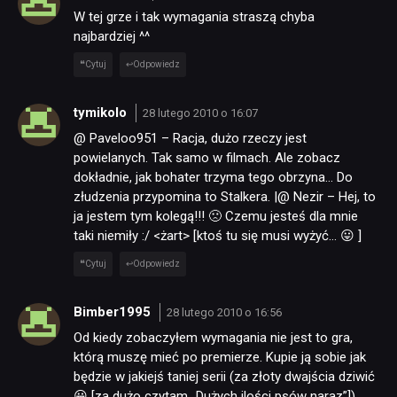
W tej grze i tak wymagania straszą chyba
najbardziej ^^
Cytuj
Odpowiedz
tymikolo
28 lutego 2010 o 16:07
@ Paveloo951 – Racja, dużo rzeczy jest
powielanych. Tak samo w filmach. Ale zobacz
dokładnie, jak bohater trzyma tego obrzyna… Do
złudzenia przypomina to Stalkera. |@ Nezir – Hej, to
ja jestem tym kolegą!!! 🙁 Czemu jesteś dla mnie
taki niemiły :/ <żart> [ktoś tu się musi wyżyć… 😛 ]
Cytuj
Odpowiedz
Bimber1995
28 lutego 2010 o 16:56
Od kiedy zobaczyłem wymagania nie jest to gra,
którą muszę mieć po premierze. Kupie ją sobie jak
będzie w jakiejś taniej serii (za złoty dwajścia dziwić
😀 [za dużo czytam „Dużych ilości psów naraz”]).