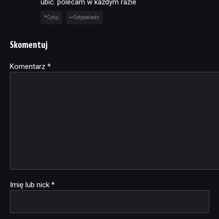
ubić. polecam w każdym razie
Cytuj
Odpowiedz
Skomentuj
Komentarz
Alternative:
*
Imię lub nick
*