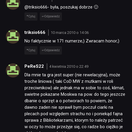
@triksio666- była, poszukaj dobrze 🙂
Cytuj
Odpowiedz
triksio666
10 marca 2010 o 14:06
No faktycznie w 171 numerze;) Zwracam honor;)
Cytuj
Odpowiedz
PeReS22
4 kwietnia 2010 o 22:49
Dla mnie ta gra jest super (nie rewelacyjna), może
troche liniowa ( taki CoD MW z mutkami w roli
przeciwnikow) ale jednak ma w sobie to coś, klimat,
swietne pokazane Moskwa na pow. do tego jeszcze
dbanie o sprzęt a o potworach to powiem, że
dawno zaden nie sprawił bym poczuł ciarki na
plecach pod względem strachu no i poniekąd fajna
sprawa z Bibliotekarzami, ktorym to należy patrzeć
w oczy to może przeżyje się, co radze bo ciężko je