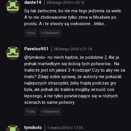
dante14
28 lutego 2010 o 20:12
Są tak żarłoczne, bo nie ma tego jedzenia za wiele.
A to nie zlodowacenie tylko zima w Moskwie po
prostu. A i te stwory są owłosione… lekko…
Cytuj
Odpowiedz
Paveloo951
28 lutego 2010 o 21:14
@tymikolo- no niech będzie, że podobnie ;]. Ale ja
jednak martwiłbym się ilością tych potworów… Na
trailerze jest ich jakieś 3-4 rodzaje! Czy to aby nie za
mało? Zdaję sobie sprawę, że autorzy nie pokazali
najlepszych straszydeł, żeby frajda podczas gry
była, ale jednak do trailera mogliby wrzucić coś
lepszego, a nie tylko powtarzające się w różnych
scenach te same potwory.
Cytuj
Odpowiedz
tymikolo
1 marca 2010 o 17:35