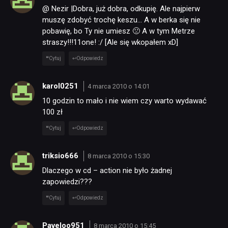
@ Nezir |Dobra, już dobra, odkupię. Ale najpierw
muszę zdobyć trochę keszu… A w berka się nie
pobawię, bo Ty nie umiesz 🙁 A w tym Metrze
straszy!!!11one! :/ [Ale się wkopałem xD]
Cytuj
Odpowiedz
karol0251
4 marca 2010 o 14:01
10 godzin to mało i nie wiem czy warto wydawać
100 zł
Cytuj
Odpowiedz
triksio666
8 marca 2010 o 15:30
Dlaczego w cd – action nie było żadnej
zapowiedzi???
Cytuj
Odpowiedz
Paveloo951
8 marca 2010 o 15:45