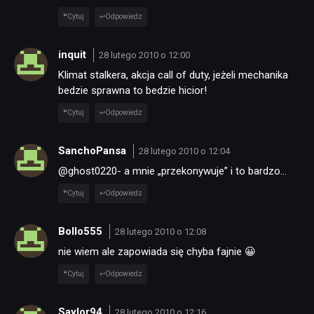
Cytuj
Odpowiedz
inquit
28 lutego 2010 o 12:00
Klimat stalkera, akcja call of duty, jeżeli mechanika
bedzie sprawna to bedzie hicior!
Cytuj
Odpowiedz
SanchoPansa
28 lutego 2010 o 12:04
@ghost0220- a mnie „przekonywuje” i to bardzo…
Cytuj
Odpowiedz
Bollo555
28 lutego 2010 o 12:08
nie wiem ale zapowiada się chyba fajnie 😀
Cytuj
Odpowiedz
Saylor94
28 lutego 2010 o 12:16