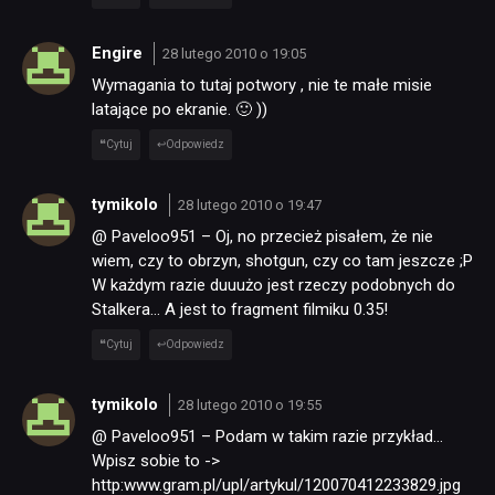
Engire
28 lutego 2010 o 19:05
Wymagania to tutaj potwory , nie te małe misie
latające po ekranie. 🙂 ))
Cytuj
Odpowiedz
tymikolo
28 lutego 2010 o 19:47
@ Paveloo951 – Oj, no przecież pisałem, że nie
wiem, czy to obrzyn, shotgun, czy co tam jeszcze ;P
W każdym razie duuużo jest rzeczy podobnych do
Stalkera… A jest to fragment filmiku 0.35!
Cytuj
Odpowiedz
tymikolo
28 lutego 2010 o 19:55
@ Paveloo951 – Podam w takim razie przykład…
Wpisz sobie to ->
http:www.gram.pl/upl/artykul/120070412233829.jpg