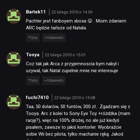
JUŻ GRALIŚMY
Bartek11
22 lutego 2010 o 14:59
SKLEP
Pachter jest fanboyem xboxa 😛 . Moim zdaniem
ARC będzie tańsze od Natala.
Cytuj
Odpowiedz
Tooya
22 lutego 2010 o 15:01
Coz tak jak Arca z przyjemnoscia bym nabyl i
uzywal, tak Natal zupelnie mnie nie interesuje
Cytuj
Odpowiedz
fuchi7410
22 lutego 2010 o 15:08
Taa, 50 dolarów, 50 funtów, 300 zł… Zgadzam się z
Tooya. Arc z kolei to Sony Eye Toy +różdżka (mam
rację?), więc na 100% drożej, no ale już kiedyś
pisałem, zawsze to jakiś kontorler. Wyobraźcie
sobie Wii bez pilota, tylko machanie ręką. Jakoś