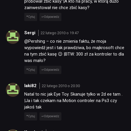
próbował zbić kasy.”|A kto na pracy, w którą dużo
zainwestował nie chce zbić kasy?
Cytuj
Odpowiedz
Sergi
22 lutego 2010 o 19:47
@Pershing – co nie zmienia faktu, że moja
wypowiedź jest i tak prawdziwa, bo majkrosoft chce
na tym zbić kasę 😉 |BTW: 300 zł za kontroler to dla
was mało?
Cytuj
Odpowiedz
laki82
22 lutego 2010 o 20:30
Natal to nic jak Eye Toy. Skanuje tylko w 2d ee tam .
|Ja i tak czekam na Motion controler na Ps3 czy
jakoś tak
Cytuj
Odpowiedz