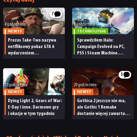
Czytaj dalej
7
4 godzin temu
8 godzin temu
NEWSY
TECHNOLOGIE
Prezes Take-Two nazywa
Sprawdziłem Halo:
netfliksowy pokaz GTA 6
Campaign Evolved na PC,
wydarzeniem
PS5 i Steam Machine.
obowiązkowym. Nawet
Wygląda świetnie,
nie wie, ilu Netflix
ale ma parę problemów
ma subskrybentów
[RECENZJA TECHNICZNA]
5
10 godzin temu
20 godzin temu
NEWSY
NEWSY
Dying Light 2, Gears of War:
Gothica 2 jeszcze nie ma,
E-Day i inne. Darmowe gry
ale Gothic 1 Remake
i okazje w tym tygodniu
dostanie więcej zawartości.
Twórcy zapowiadają
nadchodzące zmiany