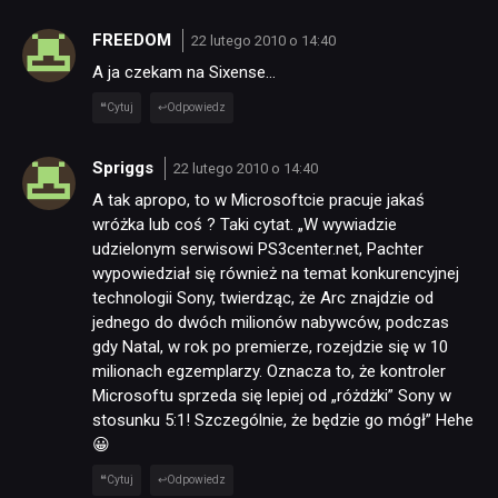
FREEDOM
22 lutego 2010 o 14:40
RECENZJE
A ja czekam na Sixense…
Cytuj
Odpowiedz
PUBLICYSTYKA
Spriggs
22 lutego 2010 o 14:40
A tak apropo, to w Microsoftcie pracuje jakaś
KULTURA
wróżka lub coś ? Taki cytat. „W wywiadzie
udzielonym serwisowi PS3center.net, Pachter
wypowiedział się również na temat konkurencyjnej
RETRO
technologii Sony, twierdząc, że Arc znajdzie od
jednego do dwóch milionów nabywców, podczas
gdy Natal, w rok po premierze, rozejdzie się w 10
TECHNOLOGIE
milionach egzemplarzy. Oznacza to, że kontroler
Microsoftu sprzeda się lepiej od „różdżki” Sony w
stosunku 5:1! Szczególnie, że będzie go mógł” Hehe
DYSKUSJE
😀
Cytuj
Odpowiedz