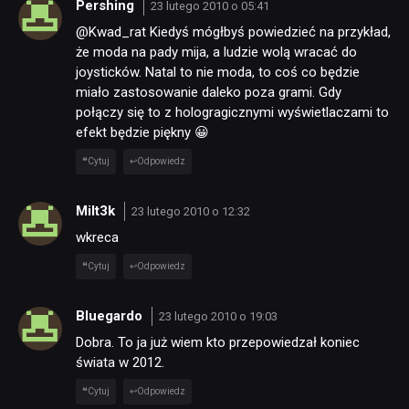
Pershing
23 lutego 2010 o 05:41
@Kwad_rat Kiedyś mógłbyś powiedzieć na przykład,
że moda na pady mija, a ludzie wolą wracać do
joysticków. Natal to nie moda, to coś co będzie
miało zastosowanie daleko poza grami. Gdy
połączy się to z hologragicznymi wyświetlaczami to
efekt będzie piękny 😀
Cytuj
Odpowiedz
Milt3k
23 lutego 2010 o 12:32
wkreca
Cytuj
Odpowiedz
Bluegardo
23 lutego 2010 o 19:03
Dobra. To ja już wiem kto przepowiedzał koniec
świata w 2012.
Cytuj
Odpowiedz