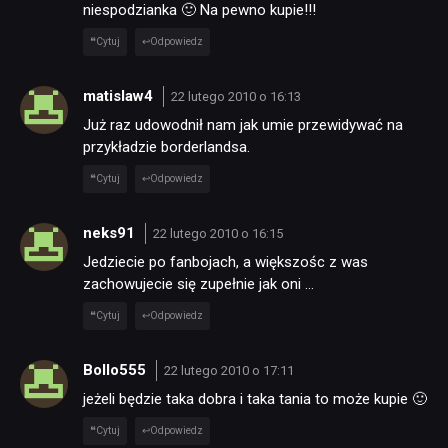
niespodzianka 🙂 Na pewno kupie!!!
Cytuj
Odpowiedz
matislaw4
22 lutego 2010 o 16:13
Już raz udowodnił nam jak umie przewidywać na
przykładzie borderlandsa.
Cytuj
Odpowiedz
neks91
22 lutego 2010 o 16:15
Jedziecie po fanbojach, a większośc z was
zachowujecie się zupełnie jak oni …
Cytuj
Odpowiedz
Bollo555
22 lutego 2010 o 17:11
jeżeli będzie taka dobra i taka tania to może kupie 🙂
Cytuj
Odpowiedz