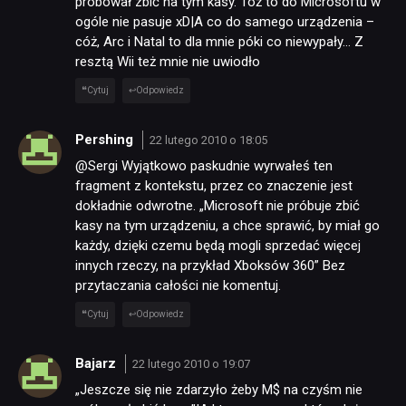
próbował zbić na tym kasy. Toż to do Microsoftu w
ogóle nie pasuje xD|A co do samego urządzenia –
cóż, Arc i Natal to dla mnie póki co niewypały… Z
resztą Wii też mnie nie uwiodło
Cytuj
Odpowiedz
Pershing
22 lutego 2010 o 18:05
@Sergi Wyjątkowo paskudnie wyrwałeś ten
fragment z kontekstu, przez co znaczenie jest
dokładnie odwrotne. „Microsoft nie próbuje zbić
kasy na tym urządzeniu, a chce sprawić, by miał go
każdy, dzięki czemu będą mogli sprzedać więcej
innych rzeczy, na przykład Xboksów 360” Bez
przytaczania całości nie komentuj.
Cytuj
Odpowiedz
Bajarz
22 lutego 2010 o 19:07
„Jeszcze się nie zdarzyło żeby M$ na czyśm nie