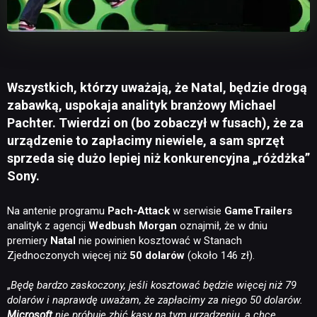
Wszystkich, którzy uważają, że Natal, będzie drogą
zabawką, uspokaja analityk branżowy Michael
Pachter. Twierdzi on (bo zobaczył w fusach), że za
urządzenie to zapłacimy niewiele, a sam sprzęt
sprzeda się dużo lepiej niż konkurencyjna „różdżka”
Sony.
Na antenie programu
Pach-Attack
w serwisie
GameTrailers
analityk z agencji
Wedbush Morgan
oznajmił, że w dniu
premiery
Natal
nie powinien kosztować w Stanach
Zjednoczonych więcej niż
50 dolarów
(około 146 zł).
„
Będę bardzo zaskoczony, jeśli kosztować będzie więcej niż 79
dolarów i naprawdę uważam, że zapłacimy za niego 50 dolarów.
Microsoft
nie próbuje zbić kasy na tym urządzeniu, a chce