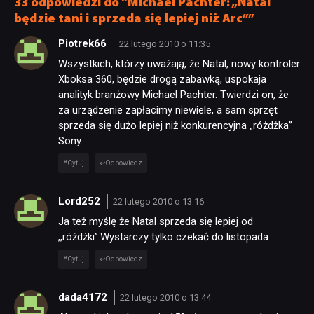
33 odpowiedzi do “Michael Pachter: „Natal
będzie tani i sprzeda się lepiej niż Arc””
Piotrek66
22 lutego 2010 o 11:35
Wszystkich, którzy uważają, że Natal, nowy kontroler
Xboksa 360, będzie drogą zabawką, uspokaja
analityk branżowy Michael Pachter. Twierdzi on, że
za urządzenie zapłacimy niewiele, a sam sprzęt
sprzeda się dużo lepiej niż konkurencyjna „różdżka”
Sony.
Cytuj
Odpowiedz
Lord252
22 lutego 2010 o 13:16
Ja też myślę że Natal sprzeda się lepiej od
,,różdżki”.Wystarczy tylko czekać do listopada
Cytuj
Odpowiedz
dada4172
22 lutego 2010 o 13:44