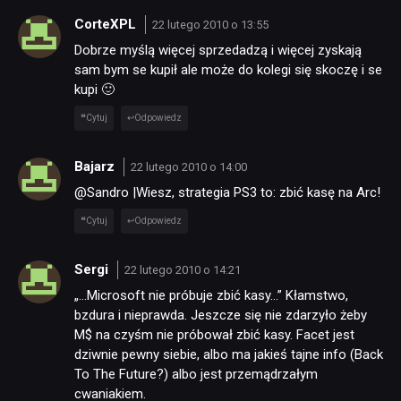
CorteXPL
22 lutego 2010 o 13:55
Dobrze myślą więcej sprzedadzą i więcej zyskają
sam bym se kupił ale może do kolegi się skoczę i se
kupi 🙂
Cytuj
Odpowiedz
Bajarz
22 lutego 2010 o 14:00
@Sandro |Wiesz, strategia PS3 to: zbić kasę na Arc!
Cytuj
Odpowiedz
Sergi
22 lutego 2010 o 14:21
„…Microsoft nie próbuje zbić kasy…” Kłamstwo,
bzdura i nieprawda. Jeszcze się nie zdarzyło żeby
M$ na czyśm nie próbował zbić kasy. Facet jest
dziwnie pewny siebie, albo ma jakieś tajne info (Back
To The Future?) albo jest przemądrzałym
cwaniakiem.