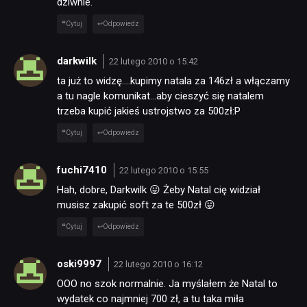
dziwnie.
Cytuj
Odpowiedz
darkwilk
22 lutego 2010 o 15:42
ta już to widzę….kupimy natala za 146zł a włączamy
a tu nagle komunikat…aby cieszyć się natalem
trzeba kupić jakieś ustrojstwo za 500zł:P
Cytuj
Odpowiedz
fuchi7410
22 lutego 2010 o 15:55
Hah, dobre, Darkwilk 😛 Żeby Natal cię widział
musisz zakupić soft za te 500zł 😛
Cytuj
Odpowiedz
oski9997
22 lutego 2010 o 16:12
OOO no szok normalnie. Ja myślałem że Natal to
wydatek co najmniej 700 zł, a tu taka miła