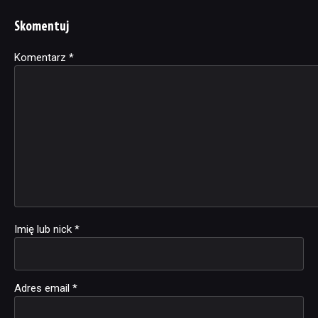
Skomentuj
Komentarz
Alternative:
*
Imię lub nick
*
Adres email
*