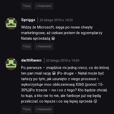
Cytuj
Odpowiedz
Spriggs
22 lutego 2010 o 14:23
Widzę że Microsoft, sięga po nowe chwyty
marketingowe, aż ciekaw jestem ile egzemplarzy
Natala sprzedażą 😀
Cytuj
Odpowiedz
darthRaven
22 lutego 2010 o 14:30
Po pierwsze – znajdźcie mi jedną rzecz, co do której
ten pan miał rację 😀 |Po drugie – Natal może być
tańszy po tym, jak usunięto z niego procesor i
wykorzystuje moc obliczeniową X360 (ponoć 15-
30%)|Po trzecie – no i co z tego? Kto będzie chciał,
to kupi, a kto nie to nie, ale fanboye już się będą
przeliczać co lepsze i co się lepiej sprzeda 😛
Cytuj
Odpowiedz
NEWSY