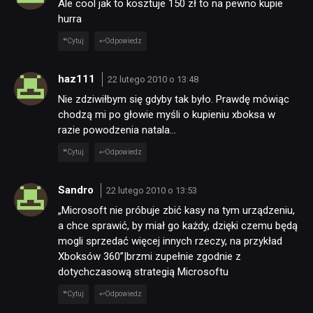
Ale cool jak to kosztuje 150 zł to na pewno kupie
hurra
Cytuj
Odpowiedz
haz111
22 lutego 2010 o 13:48
Nie zdziwiłbym się gdyby tak było. Prawdę mówiąc
chodzą mi po głowie myśli o kupieniu xboksa w
razie powodzenia natala…
Cytuj
Odpowiedz
Sandro
22 lutego 2010 o 13:53
„Microsoft nie próbuje zbić kasy na tym urządzeniu,
a chce sprawić, by miał go każdy, dzięki czemu będą
mogli sprzedać więcej innych rzeczy, na przykład
Xboksów 360”|brzmi zupełnie zgodnie z
dotychczasową strategią Microsoftu
Cytuj
Odpowiedz