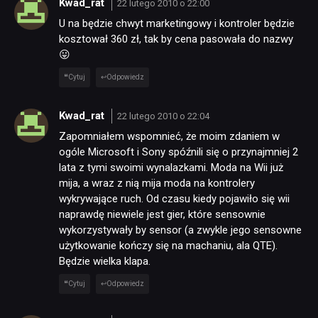
Kwad_rat
22 lutego 2010 o 22:00
U na będzie chwyt marketingowy i kontroler będzie
kosztował 360 zł, tak by cena pasowała do nazwy
😛
Cytuj
Odpowiedz
Kwad_rat
22 lutego 2010 o 22:04
Zapomniałem wspomnieć, że moim zdaniem w
ogóle Microsoft i Sony spóźnili się o przynajmniej 2
lata z tymi swoimi wynalazkami. Moda na Wii już
mija, a wraz z nią mija moda na kontrolery
wykrywające ruch. Od czasu kiedy pojawiło się wii
naprawdę niewiele jest gier, które sensownie
wykorzystywały by sensor (a zwykle jego sensowne
użytkowanie kończy się na machaniu, ala QTE).
Będzie wielka klapa.
Cytuj
Odpowiedz