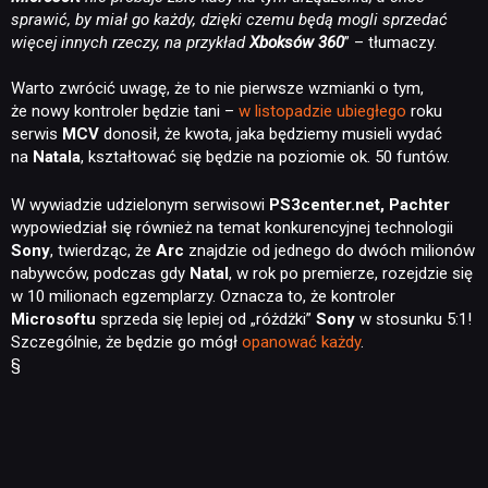
sprawić, by miał go każdy, dzięki czemu będą mogli sprzedać
więcej innych rzeczy, na przykład
Xboksów 360
” – tłumaczy.
Warto zwrócić uwagę, że to nie pierwsze wzmianki o tym,
że nowy kontroler będzie tani –
w listopadzie ubiegłego
roku
serwis
MCV
donosił, że kwota, jaka będziemy musieli wydać
na
Natala
, kształtować się będzie na poziomie ok. 50 funtów.
W wywiadzie udzielonym serwisowi
PS3center.net, Pachter
wypowiedział się również na temat konkurencyjnej technologii
Sony
, twierdząc, że
Arc
znajdzie od jednego do dwóch milionów
nabywców, podczas gdy
Natal
, w rok po premierze, rozejdzie się
w 10 milionach egzemplarzy. Oznacza to, że kontroler
Microsoftu
sprzeda się lepiej od „różdżki”
Sony
w stosunku 5:1!
Szczególnie, że będzie go mógł
opanować każdy
.
§