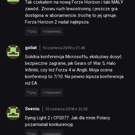
Tak czekałem na nową Forze Horizon i taki MAŁY
zawód.. Znowu ruch lewostronny, i jeszcze gra
dostępna w abonamencie..trochę to jej ujmuje.
Forza Horizon 2 nadal najlepsza.
Cytuj
Odpowiedz
goliat
10 czerwca 2018 o 21:46
Solidna konferencja Microsoftu, eksluziwy dosyć
bezpieczne zagranie, jak Gears of War 5, Halo
Infinite, czy też Forza 4 w Anglii. Moja ocena
konferencji to 7/10. Na pewno lepsza konferencja
niż EA.
Cytuj
Odpowiedz
Sveniu
10 czerwca 2018 o 22:02
Dying Light 2 i CP2077. Jak dla mnie Polacy
pozamiatali konkurencję.
Cytuj
Odpowiedz