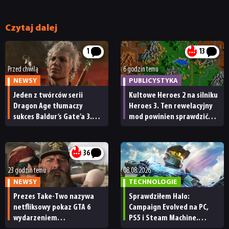
Czytaj dalej
1
13
Przed chwilą
6 godzin temu
NEWSY
PUBLICYSTYKA
Jeden z twórców serii
Kultowe Heroes 2 na silniku
Dragon Age tłumaczy
Heroes 3. Ten rewelacyjny
sukces Baldur’s Gate’a 3.
mod powinien sprawdzić
„Zrobili to, co należało
każdy fan
NEWSY
zrobić przy tak dużej
przerwie”
36
RECENZJE
23 godzin temu
08.08.2026
NEWSY
TECHNOLOGIE
PUBLICYSTYKA
Prezes Take-Two nazywa
Sprawdziłem Halo:
netfliksowy pokaz GTA 6
Campaign Evolved na PC,
wydarzeniem
PS5 i Steam Machine.
obowiązkowym. Nawet
Wygląda świetnie,