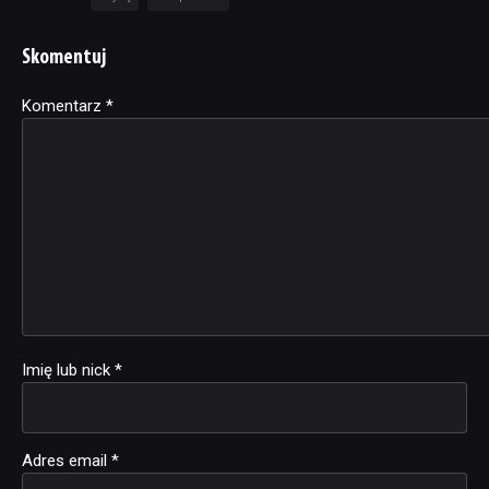
Skomentuj
Komentarz
Alternative:
*
Imię lub nick
*
Adres email
*