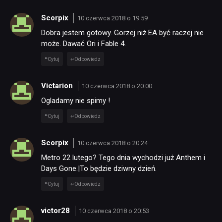
Scorpix
10 czerwca 2018 o 19:59
Dobra jestem gotowy. Gorzej niż EA być raczej nie
może. Dawać Ori i Fable 4.
Cytuj
Odpowiedz
Victarion
10 czerwca 2018 o 20:00
Ogladamy nie spimy !
Cytuj
Odpowiedz
Scorpix
10 czerwca 2018 o 20:24
Metro 22 lutego? Tego dnia wychodzi już Anthem i
Days Gone.|To będzie dziwny dzień.
Cytuj
Odpowiedz
victor28
10 czerwca 2018 o 20:53