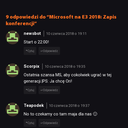
KULTURA
nie wie, ilu Netflix
ale ma parę problemów
ma subskrybentów
[RECENZJA TECHNICZNA]
9 odpowiedzi do “Microsoft na E3 2018: Zapis
RETRO
konferencji”
newsbot
10 czerwca 2018 o 19:11
TECHNOLOGIE
Start o 22:00!
Cytuj
Odpowiedz
DYSKUSJE
Scorpix
10 czerwca 2018 o 19:35
JUŻ GRALIŚMY
Ostatnia szansa MS, aby cokolwiek ugrać w tej
generacji.|PS: Ja chcę Ori!
Cytuj
Odpowiedz
SKLEP
Teapodek
10 czerwca 2018 o 19:37
No to czekamy co tam maja dla nas 🙂
Cytuj
Odpowiedz