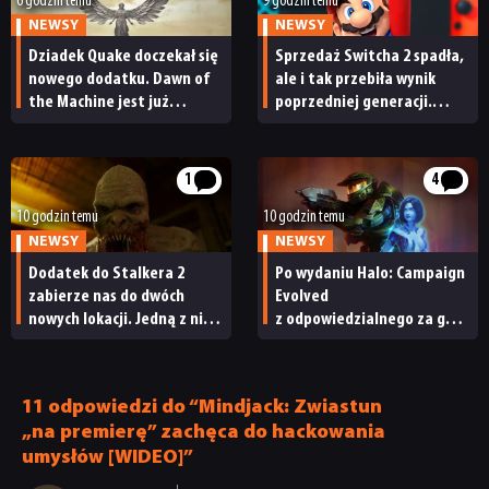
6 godzin temu
9 godzin temu
NEWSY
NEWSY
Dziadek Quake doczekał się
Sprzedaż Switcha 2 spadła,
nowego dodatku. Dawn of
ale i tak przebiła wynik
the Machine jest już
poprzedniej generacji.
dostępny
Nintendo ma powody
do radości
1
4
10 godzin temu
10 godzin temu
NEWSY
NEWSY
Dodatek do Stalkera 2
Po wydaniu Halo: Campaign
zabierze nas do dwóch
Evolved
NEWSY
nowych lokacji. Jedną z nich
z odpowiedzialnego za grę
seria obiecywała
studia zwolniono
od samego początku
pracowników
RECENZJE
11 odpowiedzi do “Mindjack: Zwiastun
„na premierę” zachęca do hackowania
PUBLICYSTYKA
umysłów [WIDEO]”