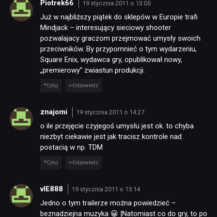
Piotrek66
19 stycznia 2011 o 13:05
KULTURA
Już w najbliższy piątek do sklepów w Europie trafi
Mindjack – interesujący sieciowy shooter
pozwalajacy graczom przejmować umysły swoich
RETRO
przeciwników. By przypomnieć o tym wydarzeniu,
Square Enix, wydawca gry, opublikował nowy,
„premierowy” zwiastun produkcji.
TECHNOLOGIE
Cytuj
Odpowiedz
DYSKUSJE
znajomi
19 stycznia 2011 o 14:27
o ile przejęcie czyjegoś umysłu jest ok. to chyba
niezbyt ciekawie jest jak tracisz kontrole nad
JUŻ GRALIŚMY
postacią w np. TDM
Cytuj
Odpowiedz
SKLEP
vIE888
19 stycznia 2011 o 15:14
Jedno o tym trailerze można powiedzieć –
beznadziejna muzyka 😀 |Natomiast co do gry, to po