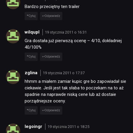
Bardzo przeciętny ten trailer
Cytuj
Odpowiedz
wilqupl
19 stycznia 2011 o 16:31
Gra dostała już pierwszą ocenę – 4/10, dokładniej
40/100%
Cytuj
Odpowiedz
zglina
19 stycznia 2011 o 17:37
hhmm a miałem zamiar kupic gre bo zapowiadał sie
ciekawie. Jeśli jest tak słaba to poczekam na to aż
spadnie na naprawde niską cene lub aż dostaie
porządniejsze oceny.
Cytuj
Odpowiedz
legoingr
19 stycznia 2011 o 18:25