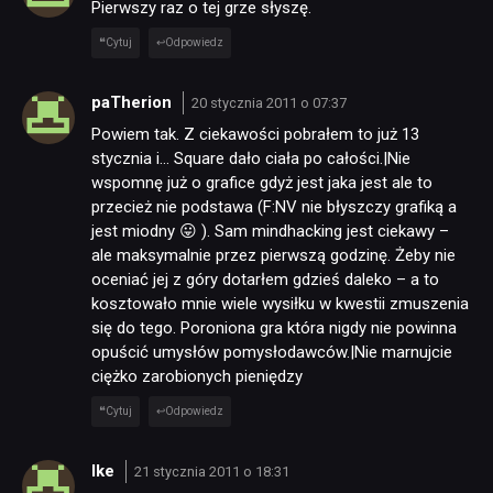
Pierwszy raz o tej grze słyszę.
Cytuj
Odpowiedz
paTherion
20 stycznia 2011 o 07:37
Powiem tak. Z ciekawości pobrałem to już 13
stycznia i… Square dało ciała po całości.|Nie
wspomnę już o grafice gdyż jest jaka jest ale to
przecież nie podstawa (F:NV nie błyszczy grafiką a
jest miodny 😛 ). Sam mindhacking jest ciekawy –
ale maksymalnie przez pierwszą godzinę. Żeby nie
oceniać jej z góry dotarłem gdzieś daleko – a to
kosztowało mnie wiele wysiłku w kwestii zmuszenia
się do tego. Poroniona gra która nigdy nie powinna
opuścić umysłów pomysłodawców.|Nie marnujcie
ciężko zarobionych pieniędzy
Cytuj
Odpowiedz
Ike
21 stycznia 2011 o 18:31