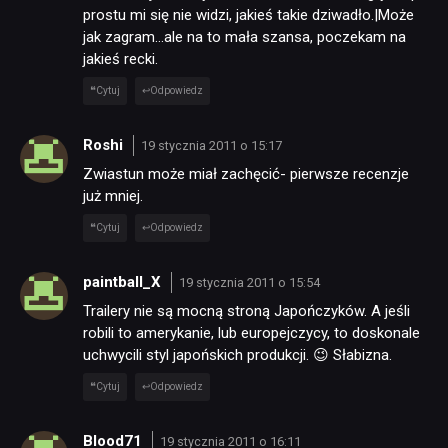
prostu mi się nie widzi, jakieś takie dziwadło.|Może
jak zagram…ale na to mała szansa, poczekam na
jakieś recki.
Cytuj
Odpowiedz
Roshi
19 stycznia 2011 o 15:17
Zwiastun może miał zachęcić- pierwsze recenzje
już mniej.
Cytuj
Odpowiedz
paintball_X
19 stycznia 2011 o 15:54
Trailery nie są mocną stroną Japończyków. A jeśli
robili to amerykanie, lub europejczycy, to doskonale
uchwycili styl japońskich produkcji. 😉 Słabizna.
Cytuj
Odpowiedz
Blood71
19 stycznia 2011 o 16:11