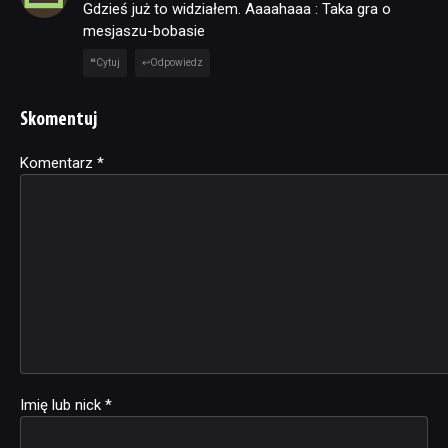
Gdzieś już to widziałem. Aaaahaaa : Taka gra o
mesjaszu-bobasie
Cytuj
Odpowiedz
Skomentuj
Komentarz
Alternative:
*
Imię lub nick
*