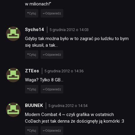
w milionach!”
TECHNOLOGIE
Cytuj
Odpowiedz
DYSKUSJE
Sycho14
5 grudnia 2012 o 14:03
Gdyby tak można było w to zagrać po ludzku to bym
się skusił, a tak…
JUŻ GRALIŚMY
Cytuj
Odpowiedz
SKLEP
ZTEos
5 grudnia 2012 o 14:36
Waga? Tylko 8 GB…
Cytuj
Odpowiedz
BUUNEK
5 grudnia 2012 o 14:54
Modern Combat 4 ~ czyli grafika w ostatnich
CoDach jest tak denna że doścignęły ją komórki :3
Cytuj
Odpowiedz