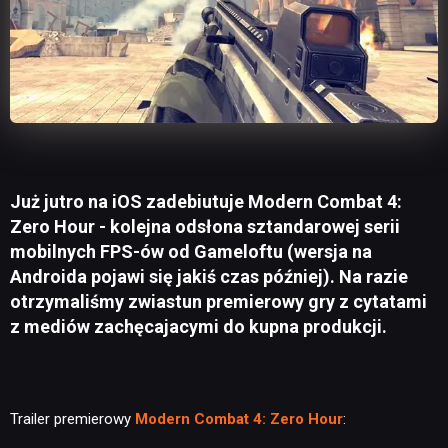
Już jutro na iOS zadebiutuje Modern Combat 4:
Zero Hour - kolejna odsłona sztandarowej serii
mobilnych FPS-ów od Gameloftu (wersja na
Androida pojawi się jakiś czas później). Na razie
otrzymaliśmy zwiastun premierowy gry z cytatami
z mediów zachęcajacymi do kupna produkcji.
Trailer premierowy
Modern Combat 4: Zero Hour
: