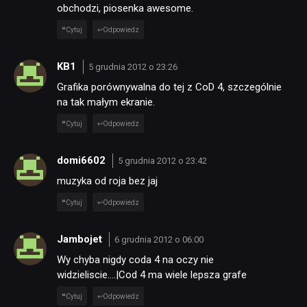
obchodzi, piosenka awesome.
Cytuj
Odpowiedz
KB1
5 grudnia 2012 o 23:26
Grafika porównywalna do tej z CoD 4, szczególnie
na tak małym ekranie.
Cytuj
Odpowiedz
domi6602
5 grudnia 2012 o 23:42
muzyka od roja bez jaj
Cytuj
Odpowiedz
Jambojet
6 grudnia 2012 o 06:00
Wy chyba nigdy coda 4 na oczy nie
widzieliscie….|Cod 4 ma wiele lepsza grafe
Cytuj
Odpowiedz