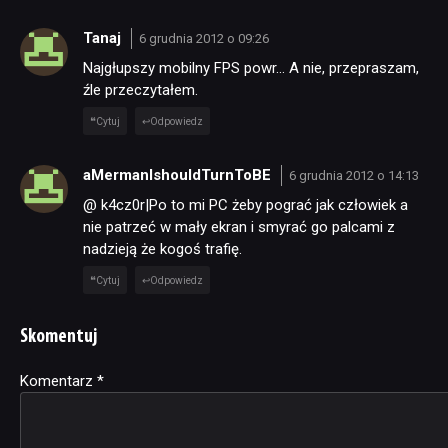
Tanaj
6 grudnia 2012 o 09:26
Najgłupszy mobilny FPS powr… A nie, przepraszam,
źle przeczytałem.
Cytuj
Odpowiedz
aMermanIshouldTurnToBE
6 grudnia 2012 o 14:13
@ k4cz0r|Po to mi PC żeby pograć jak człowiek a
nie patrzeć w mały ekran i smyrać go palcami z
nadzieją że kogoś trafię.
Cytuj
Odpowiedz
Skomentuj
Komentarz
Alternative:
*