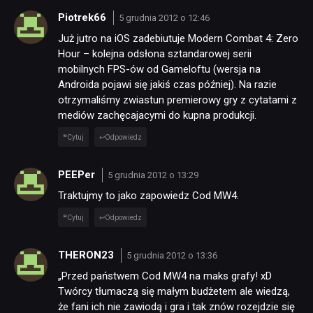
Piotrek66
5 grudnia 2012 o 12:46
Już jutro na iOS zadebiutuje Modern Combat 4: Zero
Hour – kolejna odsłona sztandarowej serii
mobilnych FPS-ów od Gameloftu (wersja na
Androida pojawi się jakiś czas później). Na razie
otrzymaliśmy zwiastun premierowy gry z cytatami z
NEWSY
mediów zachęcajacymi do kupna produkcji.
Cytuj
Odpowiedz
RECENZJE
PEEPer
5 grudnia 2012 o 13:29
PUBLICYSTYKA
Traktujmy to jako zapowiedz Cod MW4.
Cytuj
Odpowiedz
KULTURA
THERON23
5 grudnia 2012 o 13:36
„Przed państwem Cod MW4 na maks grafy! xD
RETRO
Twórcy tłumaczą się małym budżetem ale wiedzą,
że fani ich nie zawiodą i gra i tak znów rozejdzie się