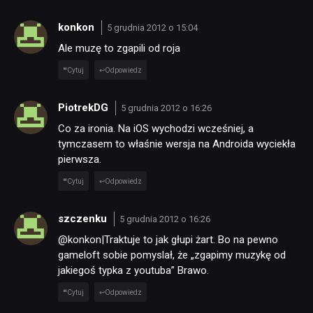
konkon
5 grudnia 2012 o 15:04
Ale muzę to zgapili od roja
Cytuj
Odpowiedz
PiotrekDG
5 grudnia 2012 o 16:26
Co za ironia. Na iOS wychodzi wcześniej, a
tymczasem to właśnie wersja na Androida wyciekła
pierwsza.
Cytuj
Odpowiedz
szczenku
5 grudnia 2012 o 16:26
@konkon|Traktuje to jak głupi żart. Bo na pewno
gameloft sobie pomyslał, że „zgapimy muzykę od
jakiegoś typka z youtuba” Brawo.
Cytuj
Odpowiedz