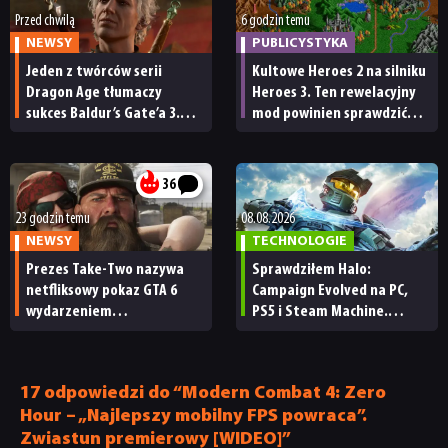
Przed chwilą
6 godzin temu
NEWSY
PUBLICYSTYKA
Jeden z twórców serii
Kultowe Heroes 2 na silniku
Dragon Age tłumaczy
Heroes 3. Ten rewelacyjny
sukces Baldur’s Gate’a 3.
mod powinien sprawdzić
„Zrobili to, co należało
każdy fan
zrobić przy tak dużej
przerwie”
36
23 godzin temu
08.08.2026
NEWSY
TECHNOLOGIE
Prezes Take-Two nazywa
Sprawdziłem Halo:
netfliksowy pokaz GTA 6
Campaign Evolved na PC,
wydarzeniem
PS5 i Steam Machine.
obowiązkowym. Nawet
Wygląda świetnie,
nie wie, ilu Netflix
ale ma parę problemów
ma subskrybentów
[RECENZJA TECHNICZNA]
17 odpowiedzi do “Modern Combat 4: Zero
Hour – „Najlepszy mobilny FPS powraca”.
Zwiastun premierowy [WIDEO]”