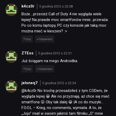
k4cz0r
5 grudnia 2012 o 22:08
Boże….przecież Call of Duty 4 nie wygląda wiele
lepiej! Na prawde moc smartfonów mnie…przeraża.
Po co komu laptopy, PC czy konsole jak taką moc
można mieć w kieszeni? :>
Cytuj
Odpowiedz
ZTEos
5 grudnia 2012 o 22:31
Już ściągam na mego Androidka.
Cytuj
Odpowiedz
jeloneq7
5 grudnia 2012 o 22:34
@k4cz0r No trochę przesadziłeś z tym CODem, że
wygląda lepiej 😀 Ale no przyznaję, aż chce się mieć
smartfona 😛 Oby tak dalej 😀 |A co do muzyki…
F.O.O.L – Krieg, no comments, wymiata. A to, że
„Jojo” miał w swoim jakimś tam filmiku „G” mnie