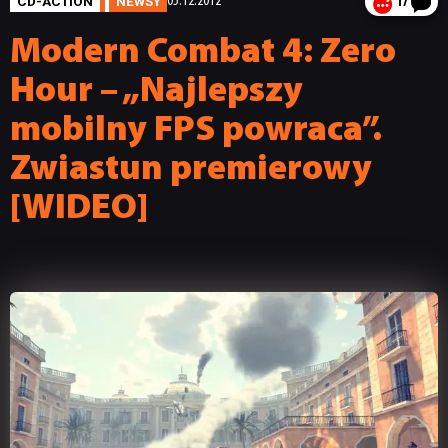
CD-ACTION
NEWSY
05.12.2012
17
Modern Combat 4: Zero
Hour – „Najlepszy
mobilny FPS powraca”.
Zwiastun premierowy
[WIDEO]