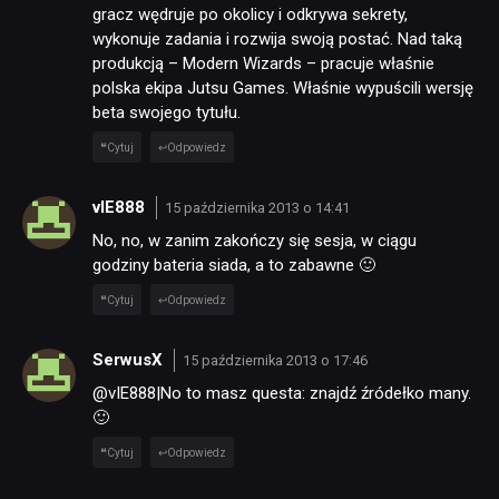
gracz wędruje po okolicy i odkrywa sekrety,
wykonuje zadania i rozwija swoją postać. Nad taką
produkcją – Modern Wizards – pracuje właśnie
polska ekipa Jutsu Games. Właśnie wypuścili wersję
beta swojego tytułu.
Cytuj
Odpowiedz
vIE888
15 października 2013 o 14:41
No, no, w zanim zakończy się sesja, w ciągu
godziny bateria siada, a to zabawne 🙂
Cytuj
Odpowiedz
SerwusX
15 października 2013 o 17:46
@vIE888|No to masz questa: znajdź źródełko many.
🙂
Cytuj
Odpowiedz