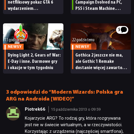
netfliksowy pokaz GTA 6
Campaign Evolved na PC,
wydarzeniem
PS5 i Steam Machine.
obowiązkowym. Nawet
Wygląda świetnie,
nie wie, ilu Netflix
ale ma parę problemów
ma subskrybentów
[RECENZJA TECHNICZNA]
5
11 godzin temu
22 godzin temu
NEWSY
NEWSY
Dying Light 2, Gears of War:
Gothica 2 jeszcze nie ma,
E-Day i inne. Darmowe gry
ale Gothic 1 Remake
i okazje w tym tygodniu
dostanie więcej zawartości.
Twórcy zapowiadają
nadchodzące zmiany
3 odpowiedzi do “Modern Wizards: Polska gra
ARG na Androida [WIDEO]”
Piotrek66
15 października 2013 o 09:59
Kojarzycie ARG? To rodzaj gry, która rozgrywana
jest nie w świecie wirtualnym, a w rzeczywistości.
Korzystając z urządzenia (najczęściej smartfona),