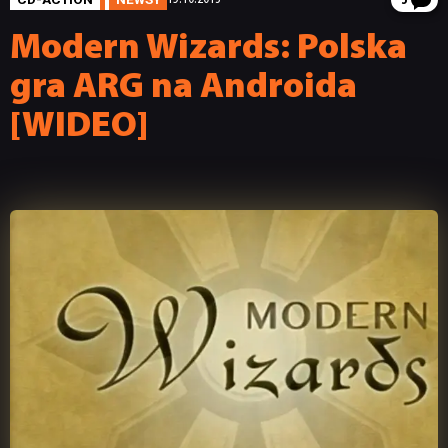
3
Modern Wizards: Polska
gra ARG na Androida
[WIDEO]