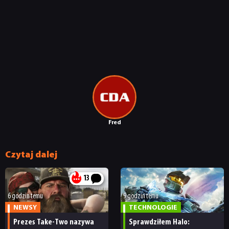
RETRO
TECHNOLOGIE
DYSKUSJE
JUŻ GRALIŚMY
Fred
SKLEP
Czytaj dalej
13
6 godzin temu
9 godzin temu
NEWSY
TECHNOLOGIE
Prezes Take-Two nazywa
Sprawdziłem Halo: