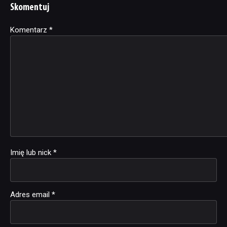
Skomentuj
Komentarz
Alternative:
*
Imię lub nick
*
Adres email
*