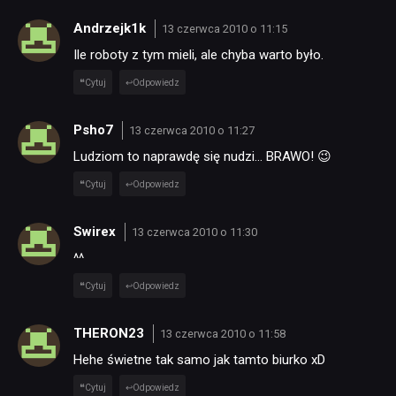
Andrzejk1k
13 czerwca 2010 o 11:15
Ile roboty z tym mieli, ale chyba warto było.
Cytuj
Odpowiedz
Psho7
13 czerwca 2010 o 11:27
Ludziom to naprawdę się nudzi… BRAWO! 😉
Cytuj
Odpowiedz
Swirex
13 czerwca 2010 o 11:30
^^
Cytuj
Odpowiedz
THERON23
13 czerwca 2010 o 11:58
Hehe świetne tak samo jak tamto biurko xD
Cytuj
Odpowiedz