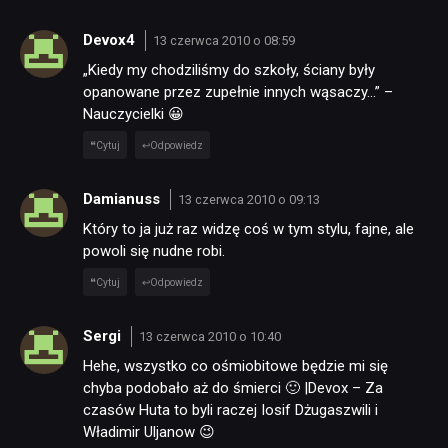
Devox4
13 czerwca 2010 o 08:59
TECHNOLOGIE
„Kiedy my chodziliśmy do szkoły, ściany były
opanowane przez zupełnie innych wąsaczy…” –
Nauczycielki 😀
DYSKUSJE
Cytuj
Odpowiedz
JUŻ GRALIŚMY
Damianuss
13 czerwca 2010 o 09:13
Który to ja już raz widzę coś w tym stylu, fajne, ale
SKLEP
powoli się nudne robi.
Cytuj
Odpowiedz
Sergi
13 czerwca 2010 o 10:40
Hehe, wszystko co ośmiobitowe będzie mi się
chyba podobało aż do śmierci 🙂 |Devox – Za
czasów Huta to byli raczej Iosif Dżugaszwili i
Władimir Uljanow 😉