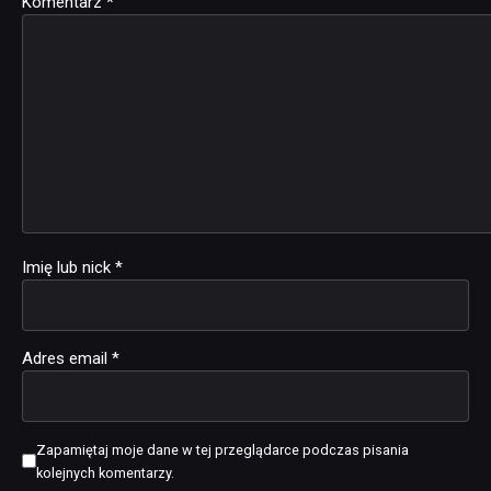
Komentarz
Alternative:
*
Imię lub nick
*
Adres email
*
Zapamiętaj moje dane w tej przeglądarce podczas pisania
kolejnych komentarzy.