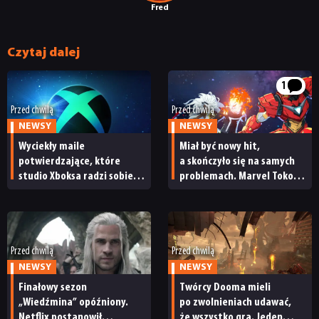
Fred
Czytaj dalej
1
Przed chwilą
Przed chwilą
NEWSY
NEWSY
Wyciekły maile
Miał być nowy hit,
potwierdzające, które
a skończyło się na samych
studio Xboksa radzi sobie
problemach. Marvel Tokon:
najlepiej. Kultowa marka
Fighting Souls z fatalnym
ma powody do świętowania
przyjęciem na Steamie
Przed chwilą
Przed chwilą
NEWSY
NEWSY
Finałowy sezon
Twórcy Dooma mieli
„Wiedźmina” opóźniony.
po zwolnieniach udawać,
Netflix postanowił
że wszystko gra. Jeden