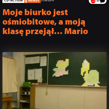
CD-ACTION
NEWSY
13.06.2010
25
Moje biurko jest
ośmiobitowe, a moją
klasę przejął… Mario