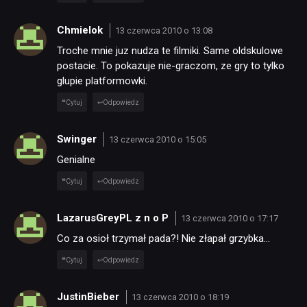
Chmielok
13 czerwca 2010 o 13:08
Troche mnie juz nudza te filmiki. Same oldskulowe
postacie. To pokazuje nie-graczom, ze gry to tylko
glupie platformowki.
Cytuj
Odpowiedz
Swinger
13 czerwca 2010 o 15:05
Genialne
Cytuj
Odpowiedz
LazarusGreyPL z n o P
13 czerwca 2010 o 17:17
Co za osioł trzymał pada?! Nie złapał grzybka…
Cytuj
Odpowiedz
JustinBieber
13 czerwca 2010 o 18:19