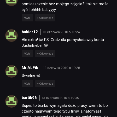
pomieszczenie bez mojego zdjęcia?!|tak nie może
być.| ohhhh babyyyy
Cytuj
Odpowiedz
bakier12
13 czerwca 2010 o 18:24
Ale extra! 😀 PS: Gratz dla pomysłodawcy konta
JustinBieber 😀
Cytuj
Odpowiedz
Mr.ALFik
13 czerwca 2010 o 19:28
Świetne 😀
Cytuj
Odpowiedz
bartik96
13 czerwca 2010 o 19:35
Super, to biurko wymagało dużo pracy, wiem to bo
często nagrywam tego typu filmy, a natomiast
mario wymagał też dużo pracy, ale mniej czasu się