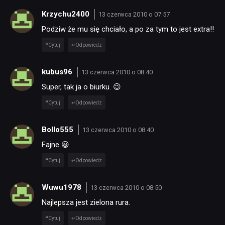
Krzychu2400
13 czerwca 2010 o 07:57
Podziw że mu się chciało, a po za tym to jest extra!!
Cytuj
Odpowiedz
kubus96
13 czerwca 2010 o 08:40
Super, tak ja o biurku. 😉
NEWSY
Cytuj
Odpowiedz
RECENZJE
Bollo555
13 czerwca 2010 o 08:40
Fajne 😀
PUBLICYSTYKA
Cytuj
Odpowiedz
Wuwu1978
KULTURA
13 czerwca 2010 o 08:50
Najlepsza jest zielona rura.
Cytuj
Odpowiedz
RETRO