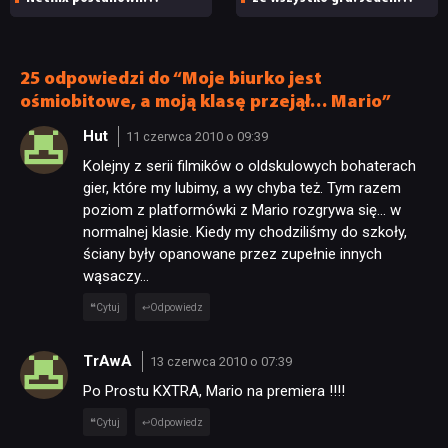
przełożyć premierę 5. serii
z nich wyłamał się
i powiedział prawdę
25 odpowiedzi do “Moje biurko jest
ośmiobitowe, a moją klasę przejął… Mario”
Hut
11 czerwca 2010 o 09:39
Kolejny z serii filmików o oldskulowych bohaterach
gier, które my lubimy, a wy chyba też. Tym razem
poziom z platformówki z Mario rozgrywa się… w
normalnej klasie. Kiedy my chodziliśmy do szkoły,
ściany były opanowane przez zupełnie innych
wąsaczy…
Cytuj
Odpowiedz
TrAwA
13 czerwca 2010 o 07:39
Po Prostu KXTRA, Mario na premiera !!!!
Cytuj
Odpowiedz