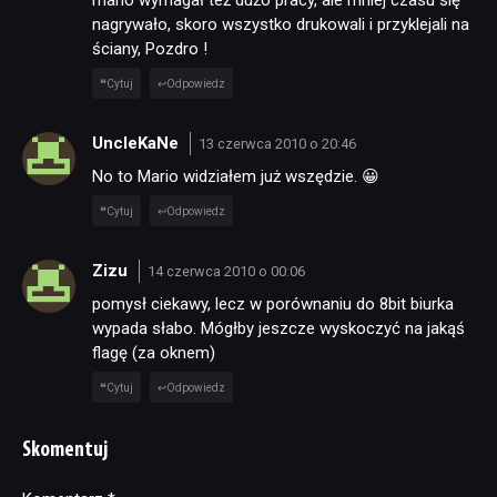
nagrywało, skoro wszystko drukowali i przyklejali na
ściany, Pozdro !
Cytuj
Odpowiedz
UncleKaNe
13 czerwca 2010 o 20:46
No to Mario widziałem już wszędzie. 😀
Cytuj
Odpowiedz
Zizu
14 czerwca 2010 o 00:06
pomysł ciekawy, lecz w porównaniu do 8bit biurka
wypada słabo. Mógłby jeszcze wyskoczyć na jakąś
flagę (za oknem)
Cytuj
Odpowiedz
Skomentuj