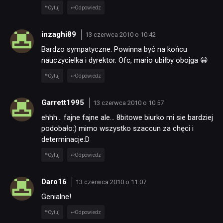
Cytuj
Odpowiedz
inzaghi89
13 czerwca 2010 o 10:42
Bardzo sympatyczne. Powinna być na końcu
nauczycielka i dyrektor. Ofc, mario ubiłby obojga 😀
Cytuj
Odpowiedz
Garrett1995
13 czerwca 2010 o 10:57
ehhh… fajne fajne ale… 8bitowe biurko mi sie bardziej
podobało:) mimo wszystko szaccun za chęci i
determinacje:D
Cytuj
Odpowiedz
Daro16
13 czerwca 2010 o 11:07
Genialne!
Cytuj
Odpowiedz