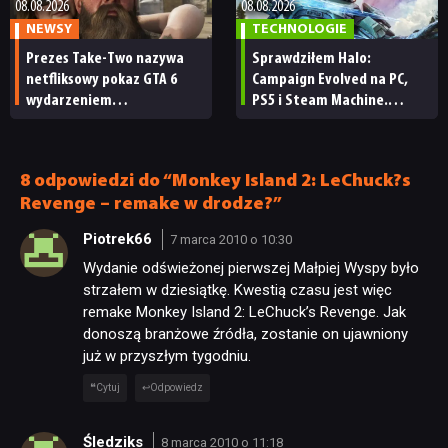
RETRO
08.08.2026
08.08.2026
NEWSY
TECHNOLOGIE
Prezes Take-Two nazywa
Sprawdziłem Halo:
TECHNOLOGIE
netfliksowy pokaz GTA 6
Campaign Evolved na PC,
wydarzeniem
PS5 i Steam Machine.
obowiązkowym. Nawet
Wygląda świetnie,
DYSKUSJE
nie wie, ilu Netflix
ale ma parę problemów
ma subskrybentów
[RECENZJA TECHNICZNA]
8 odpowiedzi do “Monkey Island 2: LeChuck?s
JUŻ GRALIŚMY
Revenge – remake w drodze?”
Piotrek66
7 marca 2010 o 10:30
SKLEP
Wydanie odświeżonej pierwszej Małpiej Wyspy było
strzałem w dziesiątkę. Kwestią czasu jest więc
remake Monkey Island 2: LeChuck’s Revenge. Jak
donoszą branżowe źródła, zostanie on ujawniony
już w przyszłym tygodniu.
Cytuj
Odpowiedz
Śledziks
8 marca 2010 o 11:18