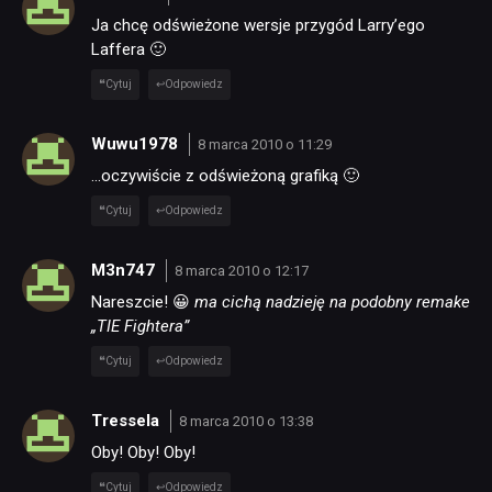
Ja chcę odświeżone wersje przygód Larry’ego
Laffera 🙂
Cytuj
Odpowiedz
Wuwu1978
8 marca 2010 o 11:29
…oczywiście z odświeżoną grafiką 🙂
Cytuj
Odpowiedz
M3n747
8 marca 2010 o 12:17
Nareszcie! 😀
ma cichą nadzieję na podobny remake
„TIE Fightera”
Cytuj
Odpowiedz
Tressela
8 marca 2010 o 13:38
Oby! Oby! Oby!
Cytuj
Odpowiedz