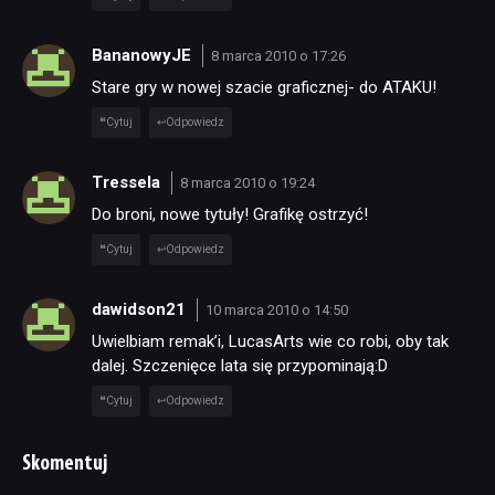
BananowyJE
8 marca 2010 o 17:26
Stare gry w nowej szacie graficznej- do ATAKU!
Cytuj
Odpowiedz
Tressela
8 marca 2010 o 19:24
Do broni, nowe tytuły! Grafikę ostrzyć!
Cytuj
Odpowiedz
dawidson21
10 marca 2010 o 14:50
Uwielbiam remak’i, LucasArts wie co robi, oby tak
dalej. Szczenięce lata się przypominają:D
Cytuj
Odpowiedz
Skomentuj