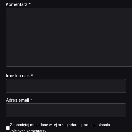
Komentarz
Alternative:
*
Imię lub nick
*
Adres email
*
Zapamiętaj moje dane w tej przeglądarce podczas pisania
kolejnych komentarzy.