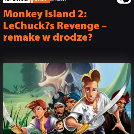
8
Monkey Island 2:
LeChuck?s Revenge –
remake w drodze?