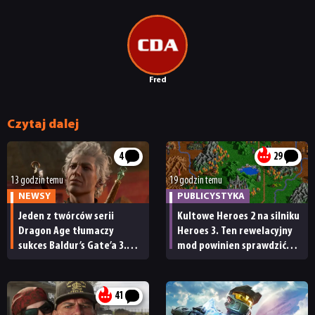
Fred
Czytaj dalej
NEWSY
4
29
RECENZJE
13 godzin temu
19 godzin temu
NEWSY
PUBLICYSTYKA
Jeden z twórców serii
Kultowe Heroes 2 na silniku
PUBLICYSTYKA
Dragon Age tłumaczy
Heroes 3. Ten rewelacyjny
sukces Baldur’s Gate’a 3.
mod powinien sprawdzić
„Zrobili to, co należało
każdy fan
KULTURA
zrobić przy tak dużej
przerwie”
41