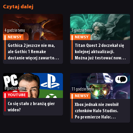
PUBLICYSTYKA
Czytaj dalej
KULTURA
4 godzin temu
5 godzin temu
NEWSY
NEWSY
RETRO
Gothica 2 jeszcze nie ma,
Titan Quest 2 doczekał się
ale Gothic 1 Remake
kolejnej aktualizacji.
TECHNOLOGIE
dostanie więcej zawartości.
Można już testować nową
Twórcy zapowiadają
specjalizację oraz system
nadchodzące zmiany
craftingu
DYSKUSJE
4
8 godzin temu
11 godzin temu
JUŻ GRALIŚMY
YOUTUBE
NEWSY
Co się stało z branżą gier
Xbox jednak nie zwolnił
wideo?
członków Halo Studios.
SKLEP
Po premierze Halo:
Campaign Evolved z pracą
pożegnały się inne osoby