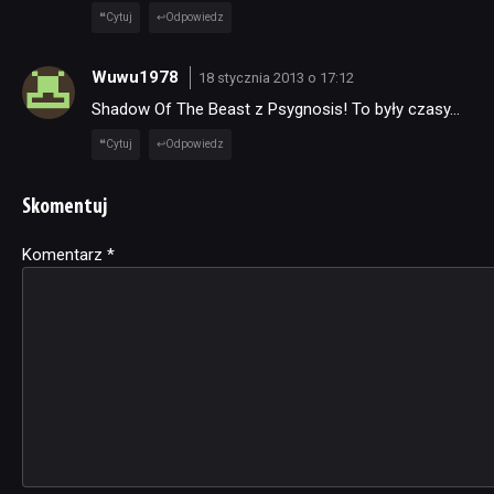
Cytuj
Odpowiedz
Wuwu1978
18 stycznia 2013 o 17:12
Shadow Of The Beast z Psygnosis! To były czasy…
Cytuj
Odpowiedz
Skomentuj
Komentarz
Alternative:
*