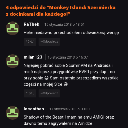
4 odpowiedzi do “Monkey Island: Szermierka
z docinkami dla każdego!”
RaThek
15 stycznia 2013 o 13:51
Hehe niedawno przechodziłem odświeżoną wersję.
Cytuj
Odpowiedz
milan123
15 stycznia 2013 o 16:07
Najlepiej pobrać sobie ScummVM na Androida i
mieć najlepszą przygodówkę EVER przy dup… no
przy sobie 😀 Sam ostatnio przeszedlem wszstkie
części na mojej S’ce 😀
Cytuj
Odpowiedz
loccothan
17 stycznia 2013 o 00:30
Shadow of the Beast ! mam na emu AMIGI oraz
dawno temu zagrywałem na Amidze