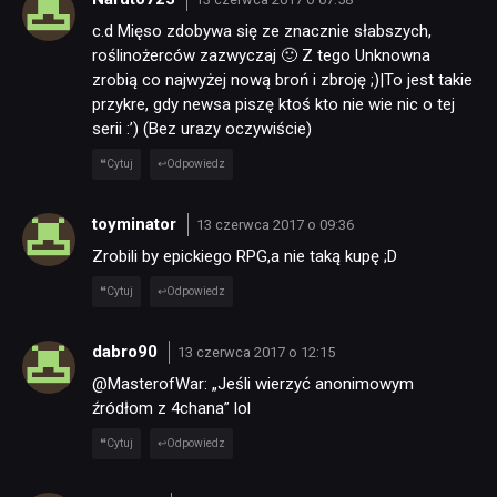
c.d Mięso zdobywa się ze znacznie słabszych,
roślinożerców zazwyczaj 🙂 Z tego Unknowna
zrobią co najwyżej nową broń i zbroję ;)|To jest takie
przykre, gdy newsa piszę ktoś kto nie wie nic o tej
serii :’) (Bez urazy oczywiście)
Cytuj
Odpowiedz
toyminator
13 czerwca 2017 o 09:36
Zrobili by epickiego RPG,a nie taką kupę ;D
Cytuj
Odpowiedz
dabro90
13 czerwca 2017 o 12:15
@MasterofWar: „Jeśli wierzyć anonimowym
źródłom z 4chana” lol
Cytuj
Odpowiedz