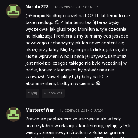
SKLEP
Naruto723
13 czerwca 2017 o 07:17
@Scorpix Niedługo nawet na PC? 10 lat temu to nie
takie niedługo 😉 4 lata temu też :)|Teraz będę
wyczekiwał jak głupi tego MonHun’a, tyle czekania
na lokalizacje Frontiera a my tu mamy coś jeszcze
nowszego i zobaczymy jak ten nowy content się
okażę przydatny. Między innymi ta linka, jak często
ludzie wprawieni w boju będą jej używać, kamuflaż
jest miodzio, czegoś takiego nie było wcześniej w
ogóle, koniec z kucaniem by potwór nas nie
zauważył. Nawet jakby był płatny na PC z
abonamentem, brałbym w ciemno 😀
Cytuj
Odpowiedz
MasterofWar
13 czerwca 2017 o 07:24
Prawie sie popłakałem ze szczęścia ale w tedy
przeczytałem w relalacji z konferrencji, cytuję: „Jeśli
wierzyć anonimowym źródłom z 4chana, gra ma