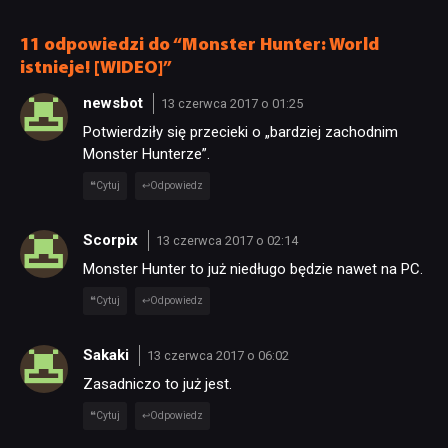
RECENZJE
problemy poprzedniego
patcha
11 odpowiedzi do “Monster Hunter: World
istnieje! [WIDEO]”
PUBLICYSTYKA
newsbot
13 czerwca 2017 o 01:25
Potwierdziły się przecieki o „bardziej zachodnim
KULTURA
Monster Hunterze”.
Cytuj
Odpowiedz
RETRO
Scorpix
13 czerwca 2017 o 02:14
TECHNOLOGIE
Monster Hunter to już niedługo będzie nawet na PC.
Cytuj
Odpowiedz
DYSKUSJE
Sakaki
13 czerwca 2017 o 06:02
Zasadniczo to już jest.
JUŻ GRALIŚMY
Cytuj
Odpowiedz