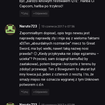
być „bardzo kinowym festiwalem QTE”. Hańba Ci
Capcom, hańba po trzykroć!
Cytuj
Odpowiedz
Naruto723
13 czerwca 2017 o 07:56
Zapomniałbym dopisać, opis tego newsu jest
naprawdę naprawdę zły i mija się z wieloma faktami
xD|Ten „absurdalnych rozmiarów” miecz to Great
Sword, ma być wielki, nawet taką nazwę nosi
prawda? 🙂 „Kiedy przykrywka nie zdaje egzaminu –
ucieka”? Przecież, sam ściągnął kamuflaż by
zaatakować, potem biegnie i korzysta z terenu by
zdobyć przewagę. Ten z Bowgunem to akurat był
inny łowca już, jeden z czterech z resztą. I to, że
smaży mięso nie oznacza wygranej z tym Unknown
potworem c.d.n
Cytuj
Odpowiedz
Naruto723
13 czerwca 2017 o 07:58