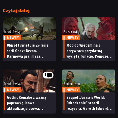
Czytaj dalej
Przed chwilą
Przed chwilą
NEWSY
NEWSY
Ubisoft świętuje 25-lecie
Mod do Wiedźmina 3
serii Ghost Recon.
przywraca przydatną
Darmowa gra, masa
wyciętą funkcję. Pomoże
promocji i duża
przygotować się na nowy
aktualizacja Wildlands
dodatek Pieśni przeszłości
1
Przed chwilą
6 minut temu
NEWSY
NEWSY
Gothic Remake z ważną
Sequel „Jurassic World:
NEWSY
poprawką. Nowa
Odrodzenie” stracił
aktualizacja usuwa
reżysera. Gareth Edwards
poważne błędy i naprawia
opuszcza świat dinozaurów