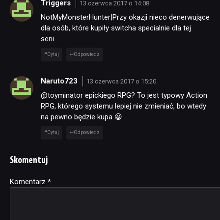
Triggers
13 czerwca 2017 o 14:08
NotMyMonsterHunter|Przy okazji nieco denerwujące
dla osób, które kupiły switcha specialnie dla tej
serii…
Cytuj
Odpowiedz
Naruto723
13 czerwca 2017 o 15:20
@toyminator epickiego RPG? To jest typowy Action
RPG, którego systemu lepiej nie zmieniać, bo wtedy
na pewno będzie kupa 😀
Cytuj
Odpowiedz
Skomentuj
Komentarz
Alternative:
*