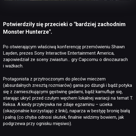
Potwierdziły się przecieki o "bardziej zachodnim
Monster Hunterze".
Po otwierającym właściwą konferencję przemówieniu Shawn
Layden, prezes Sony Interactive Entertainment America,
zapowiedział ze sceny zwiastun… gry Capcomu o dinozaurach
i ważkach.
Protagonista z przytroczonym do pleców mieczem
(absurdalnych zresztą rozmiarów) gania po dżungli i bądź potyka
się z zamieszkującymi gęstwinę gadami, bądź kamufluje się,
starając ukryć przed czułym węchem lokalnej wariacji na temat T.
Reksa. A kiedy przykrywka nie zdaje egzaminu – ucieka
(okazjonalnie korzystając z linki), naparza w bestyję bronię białą
i palną (co chyba odnosi skutek, finalnie widzimy bowiem, jak
podgrzewa przy ognisku mięsiwo).