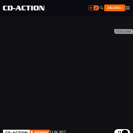


ZALOGUJ


CD-ACTION
NEWSY
13.06.2017