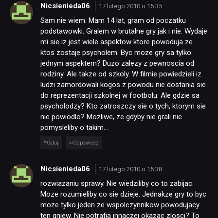
Nicsienieda06
17 lutego 2010 o 15:35
Sam nie wiem. Mam 14 lat, gram od poczatku
podstawowki. Gralem w brutalne gry jak i nie. Wydaje
mi sie iz jest wiele aspektow ktore powoduja ze
ktos zostaje psycholem. Byc moze gry sa tylko
jednym aspektem? Duzo zalezy z pewnoscia od
rodziny. Ale takze od szkoly. W filmie powiedzieli iz
ludzi zamordowali kogos z powodu nie dostania sie
do reprezentacji szkolnej w footbolu. Ale gdzie sa
psycholodzy? Kto zatroszczy sie o tych, ktorym sie
nie powiodlo? Mozliwe, ze gdyby nie grali nie
pomysleliby o takim…
Cytuj
Odpowiedz
Nicsienieda06
17 lutego 2010 o 15:38
rozwiazaniu sprawy. Nie wiedziliby co to zabijac.
Moze rozumieliby co sie dzieje. Jednakze gry to byc
moze tylko jeden ze wspolczynnikow powodujacy
ten gniew. Nie potrafia innaczej okazac zlosci? To