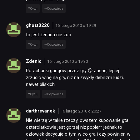
Cytuj
Odpowiedz
ghost0220
16 lutego 2010 o 19:29
to jest żenada nie zuo
Cytuj
Odpowiedz
Zdenio
16 lutego 2010 o 19:30
Porachunki gangów przez gry 😛 Jasne, lepiej
zrzucić winę na gry, niż na zwykły debilizm ludzi,
nawet bliskich…
Cytuj
Odpowiedz
darthrevanek
16 lutego 2010 o 20:27
Nie wierzę w takie rzeczy, owszem kupowanie gta
czterolatkowie jest gorzej niż popier* jednak to
człowiek decyduje o tym w co gra i czy powinien w