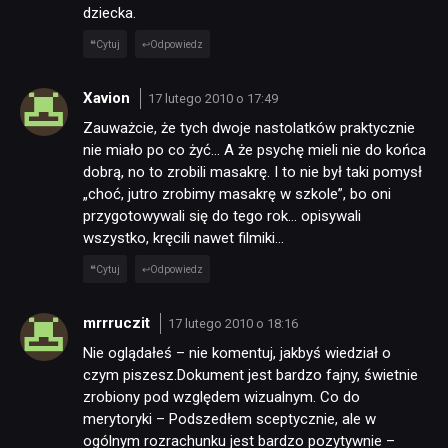
dziecka.
Cytuj
Odpowiedz
Xavion
17 lutego 2010 o 17:49
Zauważcie, że tych dwoje nastolatków praktycznie
nie miało po co żyć… A że psychę mieli nie do końca
dobrą, no to zrobili masakrę. I to nie był taki pomysł
„choć, jutro zrobimy masakrę w szkole”, bo oni
przygotowywali się do tego rok… opisywali
wszystko, kręcili nawet filmiki…
Cytuj
Odpowiedz
mrrruczit
17 lutego 2010 o 18:16
Nie oglądałeś – nie komentuj, jakbyś wiedział o
czym piszesz.Dokument jest bardzo fajny, świetnie
zrobiony pod względem wizualnym. Co do
merytoryki – Podszedłem sceptycznie, ale w
ogólnym rozrachunku jest bardzo pozytywnie –