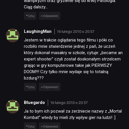
wampiryzm oraz gryzienie się do krwi) Patologia.
Ciąg dalszy…
Cytuj
Odpowiedz
LaughingMan
16 lutego 2010 o 20:57
Jestem w trakcie oglądania tego filmu i póki co
rozbiło mnie stwierdzenie jednej z pań, że uczeń
który dokonał masakry w szkole, cytuje: „became an
expert shooter” czyli został doskonałym strzelcem
grając w gry komputerowe takie jak PIERWSZY
DOOM!!! Czy tylko mnie wydaje się to totalną
bzdurą???
Cytuj
Odpowiedz
Bluegardo
16 lutego 2010 o 20:57
Ja to bym ich pozwał za zerżniecie nazwy z „Mortal
Kombat” wtedy by mieli zły wpływ gier na ludzi! :]
Cytuj
Odpowiedz