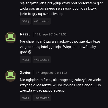
się znajdzie jakiś przygłup który pod pretekstem gier
zrobi coś asocjalnego i wszyscy podniosą krzyk
jakie to gry są szkodliwe itp
Cytuj
Odpowiedz
Raszu
17 lutego 2010 o 13:56
Nie chcę nic mówić ale naukowcy potwierdzili tezę
że gracze są inteligętniejsi. Więc jest powód aby
grać 😉
Cytuj
Odpowiedz
Xavion
17 lutego 2010 o 14:22
Nie oglądałem filmu, ale mogę się założyć, że wiele
krzyczą o Masakrze w Columbine High School… Co
zresztą widać już po zdjęciu.
Cytuj
Odpowiedz