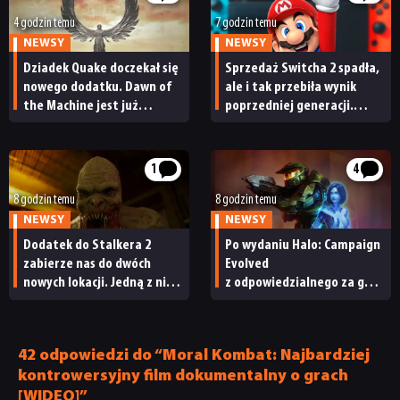
4 godzin temu
7 godzin temu
NEWSY
NEWSY
Dziadek Quake doczekał się
Sprzedaż Switcha 2 spadła,
nowego dodatku. Dawn of
ale i tak przebiła wynik
the Machine jest już
poprzedniej generacji.
dostępny
Nintendo ma powody
do radości
1
4
8 godzin temu
8 godzin temu
NEWSY
NEWSY
Dodatek do Stalkera 2
Po wydaniu Halo: Campaign
zabierze nas do dwóch
Evolved
nowych lokacji. Jedną z nich
z odpowiedzialnego za grę
seria obiecywała
studia zwolniono
od samego początku
pracowników
42 odpowiedzi do “Moral Kombat: Najbardziej
kontrowersyjny film dokumentalny o grach
[WIDEO]”