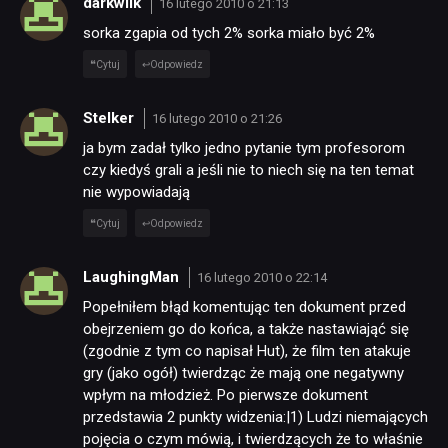
darkwilk
16 lutego 2010 o 21:13
sorka zgapia od tych 2% sorka miało być 2%
Cytuj
Odpowiedz
Stelker
16 lutego 2010 o 21:26
ja bym zadał tylko jedno pytanie tym profesorom
czy kiedyś grali a jeśli nie to niech się na ten temat
nie wypowiadają
Cytuj
Odpowiedz
LaughingMan
16 lutego 2010 o 22:14
Popełniłem błąd komentując ten dokument przed
obejrzeniem go do końca, a także nastawiająć się
(zgodnie z tym co napisał Hut), że film ten atakuje
gry (jako ogół) twierdząc że mają one negatywny
wpłym na młodzież. Po pierwsze dokument
przedstawia 2 punkty widzenia:|1) Ludzi niemających
pojęcia o czym mówią, i twierdzących że to właśnie