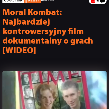
CD-ACTION
NEWSY
16.02.2010
42
Moral Kombat:
Najbardziej
kontrowersyjny film
dokumentalny o grach
[WIDEO]