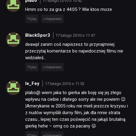
plabo
17 lutego 2010 o 10:42
Hmm co to za gra z 44:05 ? Wie ktos moze
Cytuj
Odpowiedz
BlackSpor3
17 lutego 2010 o 11:47
deawpl zanim coś napiszesz to przynajmniej
przeczytaj komentarze bo najwidoczniej filmu nie
widziałeś…
Cytuj
Odpowiedz
le_Fey
17 lutego 2010 o 11:52
plabo@ wiem jaka to gierka ale boję się jej złego
wpływu na ciebie i dlatego sorry ale nie powiem 😉
|Amerykanie w 2005 roku nie mieli jeszcze kryzysu i
z nudów wymyślili durny film, jak dla mnie strata
czasu , lepiej ten czas poświęcić na jakąś brutalną
gierkę hehe – omg co za pacany 😛
Cytuj
Odpowiedz