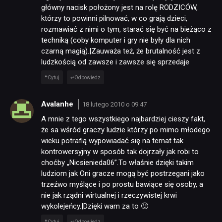
główny nacisk położony jest na rolę RODZICÓW,
którzy to powinni pilnować, w co grają dzieci,
rozmawiać z nimi o tym, starać się być na bieżąco z
techniką (coby komputer i gry nie były dla nich
czarną magią).|Zauważa też, że brutalność jest z
ludzkością od zawsze i zawsze się sprzedaje
Cytuj
Odpowiedz
Avalanhe
18 lutego 2010 o 09:47
A mnie z tego wszystkiego najbardziej cieszy fakt,
że sa wśród graczy ludzie którzy po mimo młodego
wieku potrafią wypowiadać się na temat tak
kontrowersyjny w sposób tak dojrzały jak robi to
choćby „Nicsienieda06”.To właśnie dzięki takim
ludziom jak Oni gracze mogą być postrzegani jako
trzeźwo myślące i po prostu bawiące się osoby, a
nie jak rządni wirtualnej i rzeczywistej krwi
wykolejeńcy.|Dzięki wam za to 🙂
Cytuj
Odpowiedz