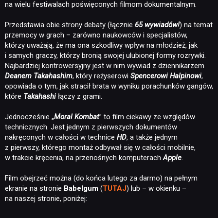
na wielu festiwalach poświęconych filmom dokumentalnym.
Przedstawia obie strony debaty (łącznie
65 wywiadów!
) na temat
przemocy w grach – zarówno naukowców i specjalistów,
którzy uważają, że ma ona szkodliwy wpływ na młodzież, jak
i samych graczy, którzy bronią swojej ulubionej formy rozrywki.
Najbardziej kontrowersyjny jest w nim wywiad z dziennikarzem
Deanem Takahashim
, który reżyserowi
Spencerowi Halpinowi
,
opowiada o tym, jak stracił brata w wyniku porachunków gangów,
które
Takahashi
łączy z grami.
Jednocześnie „
Moral Kombat
” to film ciekawy ze względów
technicznych. Jest jednym z pierwszych dokumentów
nakręconych w całości w technice
HD
, a także jednym
z pierwszy, którego montaż odbywał się w całości mobilnie,
w trakcie kręcenia, na przenośnych komputerach
Apple
.
Film obejrzeć można (do końca lutego za darmo) na pełnym
ekranie na stronie
Babelgum
(
TUTAJ
) lub – w okienku –
na naszej stronie, poniżej: