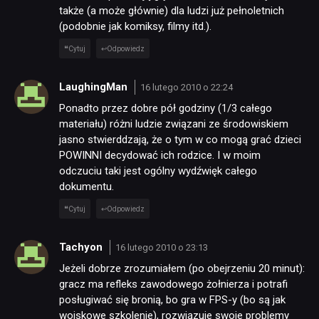
RETRO
także (a może głównie) dla ludzi już pełnoletnich
(podobnie jak komiksy, filmy itd.).
TECHNOLOGIE
Cytuj
Odpowiedz
LaughingMan
16 lutego 2010 o 22:24
DYSKUSJE
Ponadto przez dobre pół godziny (1/3 całego
materiału) różni ludzie związani ze środowiskiem
jasno stwierddzają, że o tym w co mogą grać dzieci
JUŻ GRALIŚMY
POWINNI decydować ich rodzice. I w moim
odczuciu taki jest ogólny wydźwięk całego
dokumentu.
SKLEP
Cytuj
Odpowiedz
Tachyon
16 lutego 2010 o 23:13
Jeżeli dobrze zrozumiałem (po obejrzeniu 20 minut):
gracz ma refleks zawodowego żołnierza i potrafi
posługiwać się bronią, bo gra w FPS-y (bo są jak
wojskowe szkolenie), rozwiązuje swoje problemy