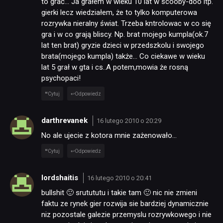
to grać… Ja grałem w wieku 10 lat w scooby-doo itp.
gierki lecz wiedziałem, że to tylko komputerowa
rozrywka nieralny świat. Trzeba kntrolowac w co się
gra i w co grają bliscy. Np. brat mojego kumpla(ok.7
lat ten brat) gryzie dzieci w przedszkolu i swojego
brata(mojego kumpla) także… Co ciekawe w wieku
lat 5 grał w gta i cs..A potem,mowia że rosną
psychopaci!
Cytuj
Odpowiedz
darthrevanek
16 lutego 2010 o 20:29
No ale ujecie z kotora mnie zażenowało…
Cytuj
Odpowiedz
lordshaitis
16 lutego 2010 o 20:41
bullshit 🙂 srutututu i takie tam 🙂 nic nie zmieni
faktu ze rynek gier rozwija sie bardziej dynamicznie
niz pozostale galezie przemyslu rozrywkowego i nie