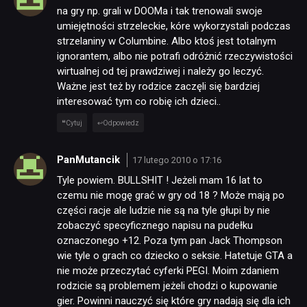
na gry np. grali w DOOMa i tak trenowali swoje
umiejętności strzeleckie, kóre wykorzystali podczas
strzelaniny w Columbine. Albo ktoś jest totalnym
ignorantem, albo nie potrafi odróżnić rzeczywistości
wirtualnej od tej prawdziwej i należy go leczyć.
Ważne jest też by rodzice zaczęli się bardziej
interesować tym co robię ich dzieci..
Cytuj
Odpowiedz
PanMutancik
17 lutego 2010 o 17:16
Tyle powiem. BULLSHIT ! Jeżeli mam 16 lat to
czemu nie mogę grać w gry od 18 ? Może mają po
części racje ale ludzie nie są na tyle głupi by nie
zobaczyć specyficznego napisu na pudełku
oznaczonego +12. Poza tym pan Jack Thompson
wie tyle o grach co dziecko o seksie. Hatetuje GTA a
nie może przeczytać cyferki PEGI. Moim zdaniem
rodzicie są problemem jeżeli chodzi o kupowanie
gier. Powinni nauczyć się które gry nadają się dla ich