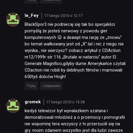
le_Fey
17 lutego 2010 o 12:17
BlackSpor3 nie podniecaj się tak bo specjaliści
pomyślą że jesteś nerwowy z powodu gier
komputerowych 😛 a deawpl ma rację ze „znowu”
bo temat wałkowany jest od „X” lat i nic z niego nie
wynika , nie wierzysz? zobacz artykuł z CDAction
nr12/1999r str 116 „Brutale w natarciu” autor El
Generale Magnifico,gdyby durne Amerykańce czytali
CDaction nie robili by debilnych filmów i marnowali
650tyś dolców Hogh!
Cytuj
Odpowiedz
gromek
17 lutego 2010 o 13:38
kiedyś telewizor był wynalazkiem szatana i
demoralizował młodzież a o przemocy i pornografii
nie wspomnę tera wszyscy z tv przerzucili się na
gry. moim zdaniem wszystko jest dla ludzi zawsze