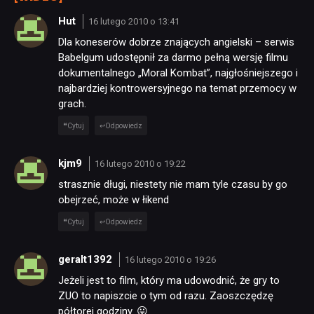
Hut
16 lutego 2010 o 13:41
Dla koneserów dobrze znających angielski – serwis
Babelgum udostępnił za darmo pełną wersję filmu
dokumentalnego „Moral Kombat”, najgłośniejszego i
najbardziej kontrowersyjnego na temat przemocy w
grach.
Cytuj
Odpowiedz
kjm9
16 lutego 2010 o 19:22
strasznie długi, niestety nie mam tyle czasu by go
obejrzeć, może w łikend
Cytuj
Odpowiedz
geralt1392
16 lutego 2010 o 19:26
Jeżeli jest to film, który ma udowodnić, że gry to
ZUO to napiszcie o tym od razu. Zaoszczędzę
półtorej godziny. 😛