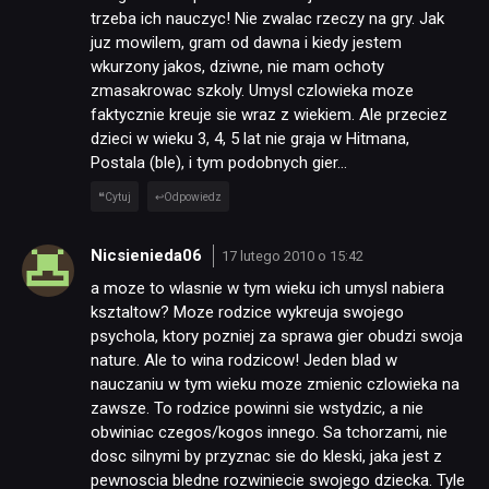
trzeba ich nauczyc! Nie zwalac rzeczy na gry. Jak
juz mowilem, gram od dawna i kiedy jestem
wkurzony jakos, dziwne, nie mam ochoty
zmasakrowac szkoly. Umysl czlowieka moze
faktycznie kreuje sie wraz z wiekiem. Ale przeciez
dzieci w wieku 3, 4, 5 lat nie graja w Hitmana,
Postala (ble), i tym podobnych gier…
Cytuj
Odpowiedz
Nicsienieda06
17 lutego 2010 o 15:42
a moze to wlasnie w tym wieku ich umysl nabiera
ksztaltow? Moze rodzice wykreuja swojego
psychola, ktory pozniej za sprawa gier obudzi swoja
nature. Ale to wina rodzicow! Jeden blad w
nauczaniu w tym wieku moze zmienic czlowieka na
zawsze. To rodzice powinni sie wstydzic, a nie
obwiniac czegos/kogos innego. Sa tchorzami, nie
dosc silnymi by przyznac sie do kleski, jaka jest z
pewnoscia bledne rozwiniecie swojego dziecka. Tyle