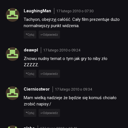
LaughingMan
17 lutego 2010 o 07:30
Tachyon, obejrzyj całóść. Cały film prezentuje dużo
normalniejszy punkt widzenia.
Cytuj
Odpowiedz
deawpl
17 lutego 2010 o 09:24
Znowu nudny temat o tym jak gry to niby zło
ZZZZZ.
Cytuj
Odpowiedz
Cierniostwor
17 lutego 2010 o 09:34
Mam wielką nadzieje że będzie się komuś chciało
zrobić napisy:/
Cytuj
Odpowiedz