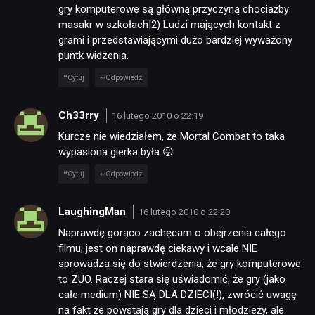
gry komputerowe są główną przyczyną chociażby
masakr w szkołach|2) Ludzi mających kontakt z
grami i przedstawiającymi dużo bardziej wyważony
puntk widzenia.
Cytuj
Odpowiedz
Ch33rry
16 lutego 2010 o 22:19
Kurcze nie wiedziałem, że Mortal Combat to taka
NEWSY
wypasiona gierka była 😛
Cytuj
Odpowiedz
RECENZJE
LaughingMan
16 lutego 2010 o 22:20
PUBLICYSTYKA
Naprawdę gorąco zachęcam o obejrzenia całego
filmu, jest on naprawdę ciekawy i wcale NIE
sprowadza się do stwierdzenia, że gry komputerowe
KULTURA
to ZUO. Raczej stara się uświadomić, że gry (jako
całe medium) NIE SĄ DLA DZIECI(!), zwrócić uwagę
na fakt że powstają gry dla dzieci i młodzieży, ale