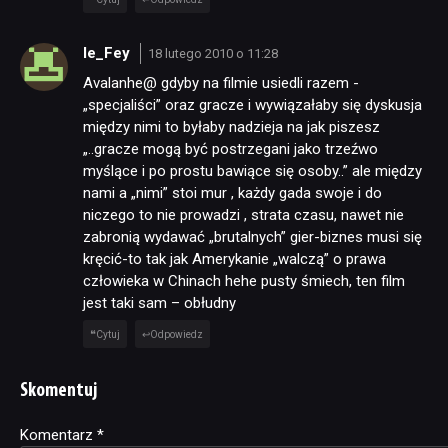
le_Fey
18 lutego 2010 o 11:28
Avalanhe@ gdyby na filmie usiedli razem -
„specjaliści” oraz gracze i wywiązałaby się dyskusja
między nimi to byłaby nadzieja na jak piszesz
„..gracze mogą być postrzegani jako trzeźwo
myślące i po prostu bawiące się osoby..” ale między
nami a „nimi” stoi mur , każdy gada swoje i do
niczego to nie prowadzi , strata czasu, nawet nie
zabronią wydawać „brutalnych” gier-biznes musi się
kręcić-to tak jak Amerykanie „walczą” o prawa
człowieka w Chinach hehe pusty śmiech, ten film
jest taki sam – obłudny
Cytuj
Odpowiedz
Skomentuj
Komentarz
Alternative:
*