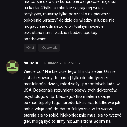
ma co sie dziwic w koncu pierwsi gracze maja juz
na karku 40stke a mlodziezy grajacej wciaz
przybywa, musimy tylko poczeakc az pierwsze
pokolenie „graczy” dojdzie do wladzy, a ludzie nie
mogacy sie odnalezc w wirtualnym swiecie
przestana nami rzadzic i bedzie spokoj,
pozdrawaim.
Cytuj
Odpowiedz
halucin
16 lutego 2010 o 20:57
Wiecie co? Nie bierzcie tego film do siebie. On nie
jest skierowany do nas =] tylko do idiotycznej
mentalności dzieci, młodzieży i pozostałych ludzi w
USA. Doskonale rozumiem obawy tych doktorków,
psychologów itp. Dlaczego?|Bo miałem okazje
poznać tępotę tego narodu tak że nastolatkowie jak
sobie wbija coś do łba to faktycznie w to wierzą i
starają się to robić. Niekoniecznie musi się to tyczyć
gier, mogą być to filmy np: Zmierzch( Boom na