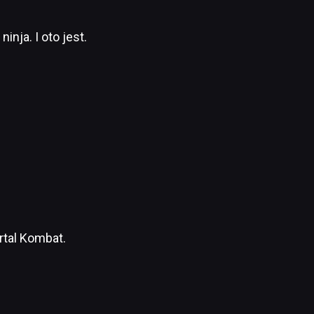
nja. I oto jest.
rtal Kombat.