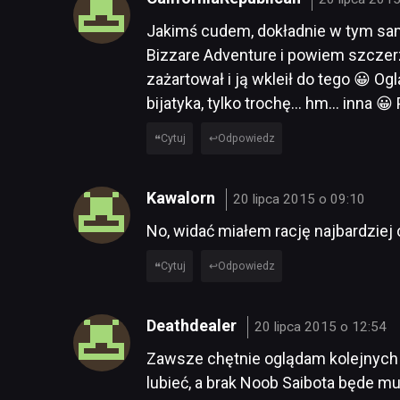
Jakimś cudem, dokładnie w tym sa
Bizzare Adventure i powiem szczer
zażartował i ją wkleił do tego 😀 O
bijatyka, tylko trochę… hm… inna 😀
Cytuj
Odpowiedz
Kawalorn
20 lipca 2015 o 09:10
No, widać miałem rację najbardziej
Cytuj
Odpowiedz
Deathdealer
20 lipca 2015 o 12:54
Zawsze chętnie oglądam kolejnych 
lubieć, a brak Noob Saibota będe m