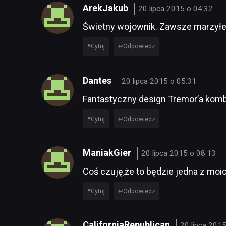
ArekJakub
20 lipca 2015 o 04:32
Świetny wojownik. Zawsze marzyłem,
Cytuj
Odpowiedz
Dantes
20 lipca 2015 o 05:31
Fantastyczny design Tremor’a kombos
Cytuj
Odpowiedz
ManiakGier
20 lipca 2015 o 08:13
Coś czuję,że to będzie jedna z moic
Cytuj
Odpowiedz
CaliforniaRepublican
20 lipca 201