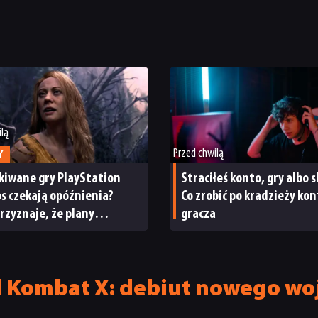
ilą
Przed chwilą
Y
kiwane gry PlayStation
Straciłeś konto, gry albo s
s czekają opóźnienia?
Co zrobić po kradzieży ko
rzyznaje, że plany
gracza
nicze na bieżący rok
kowy uległy zmianie
l Kombat X: debiut nowego w