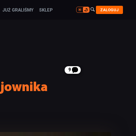

ZALOGUJ
JUŻ GRALIŚMY
SKLEP

9
ojownika