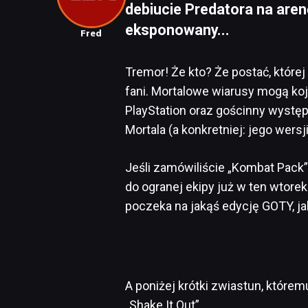
debiucie Predatora na are
eksponowany...
Fred
Tremor! Że kto? Że postać, której
fani. Mortalowe wiarusy mogą koj
PlayStation oraz gościnny wystę
Mortala (a konkretniej: jego wersji
Jeśli zamówiliście „Kombat Pack”
do ogranej ekipy już w ten wtorek
poczeka na jakąś edycję GOTY, ja
A poniżej krótki zwiastun, które
„Shake It Out”.