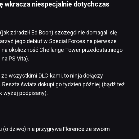
nę wkracza niespecjalnie dotychczas
 (jak zdradził Ed Boon) szczególnie domagali się
arzyć jego debiut w Special Forces na pierwsze
p na okoliczność Chellange Tower przedostatniego
 na PS Vita).
 ze wszystkimi DLC-kami, to ninja dołączy
. Reszta świata dokupi go tydzień później (bądź też
k wyżej podpisany).
mu (o dziwo) nie przygrywa Florence ze swoim