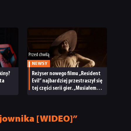
Przed chwilą
NEWSY
kiny?
Reżyser nowego filmu „Resident
nta
Evil” najbardziej przestraszył się
tej części serii gier. „Musiałem
przestać grać”
ojownika [WIDEO]”