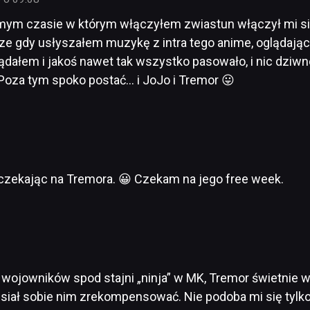
mym czasie w którym włączyłem zwiastun włączył mi si
ze gdy usłyszałem muzykę z intra tego anime, oglądając
glądałem i jakoś nawet tak wszystko pasowało, i nic dzi
 Poza tym spoko postać… i JoJo i Tremor 😛
 czekając na Tremora. 😀 Czekam na jego free week.
wojowników spod stajni „ninja” w MK, Tremor świetnie 
usiał sobie nim zrekompensować. Nie podoba mi się tylk