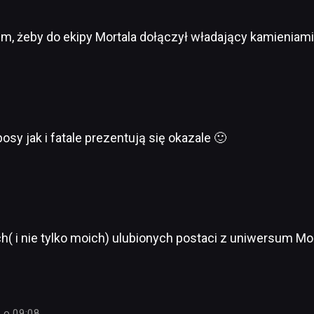
 żeby do ekipy Mortala dołączył władający kamieniami ni
y jak i fatale prezentują się okazale 🙂
h( i nie tylko moich) ulubionych postaci z uniwersum Mo
5 o 09:08