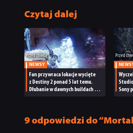
Czytaj dalej
Przed chwilą
Przed chw
NEWSY
NEWS
Fan przywraca lokacje wycięte
Wycze
z Destiny 2 ponad 5 lat temu.
Studio
Dłubanie w dawnych buildach gry
Sony p
przynosi pierwsze efekty
wydaw
podat
9 odpowiedzi do “Morta