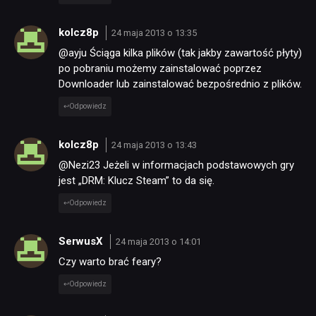
kolcz8p
24 maja 2013 o 13:35
@ayju Ściąga kilka plików (tak jakby zawartość płyty)
po pobraniu możemy zainstalować poprzez
Downloader lub zainstalować bezpośrednio z plików.
Odpowiedz
kolcz8p
24 maja 2013 o 13:43
@Nezi23 Jeżeli w informacjach podstawowych gry
jest „DRM: Klucz Steam” to da się.
Odpowiedz
SerwusX
24 maja 2013 o 14:01
Czy warto brać feary?
Odpowiedz