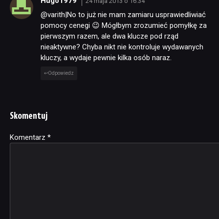
Hugo1979
24 maja 2013 o 16:34
@varith|No to już nie mam zamiaru usprawiedliwiać
pomocy cenegi 😉 Mógłbym zrozumieć pomyłkę za
pierwszym razem, ale dwa klucze pod rząd
nieaktywne? Chyba nikt nie kontroluje wydawanych
kluczy, a wydaje pewnie kilka osób naraz.
Odpowiedz
Skomentuj
Komentarz
Alternative:
*