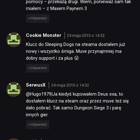
pomocy – przekażą drugi. Wiem, ponieważ sam tak
miałem – z Maxem Paynem 3
Odpowiedz
Cookie Monster
24 maja 2013 o 14:32
Klucz do Sleeping Dogs na steama dostałem już
nowy i wszystko śmiga. Muve przynajmniej ma
dobry support i za plus 😛
Odpowiedz
SerwusX
24 maja 2013 o 14:32
@Hugo1979|Ja kiedyś kupowałem Deus exa, to
dostałem klucz na steam oraz przez muve też się
dało pobrać. Tak samo Dungeon Siege 3 i parę
innych gier.
Odpowiedz