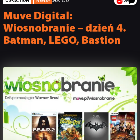
CD-ACTION
NEWSY
24.05.2013
59
Muve Digital:
Wiosnobranie – dzień 4.
Batman, LEGO, Bastion