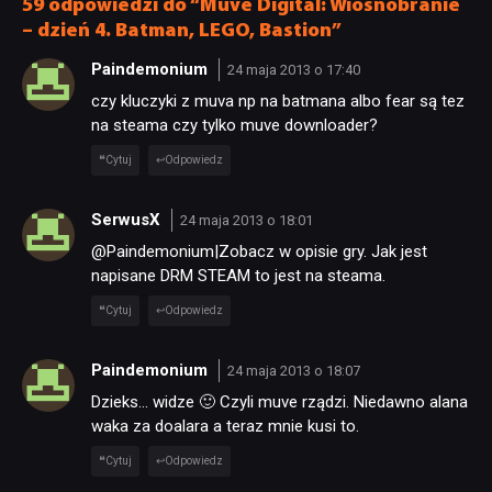
59 odpowiedzi do “Muve Digital: Wiosnobranie
– dzień 4. Batman, LEGO, Bastion”
Paindemonium
24 maja 2013 o 17:40
czy kluczyki z muva np na batmana albo fear są tez
na steama czy tylko muve downloader?
Cytuj
Odpowiedz
SerwusX
24 maja 2013 o 18:01
@Paindemonium|Zobacz w opisie gry. Jak jest
napisane DRM STEAM to jest na steama.
Cytuj
Odpowiedz
Paindemonium
24 maja 2013 o 18:07
Dzieks… widze 🙂 Czyli muve rządzi. Niedawno alana
waka za doalara a teraz mnie kusi to.
Cytuj
Odpowiedz