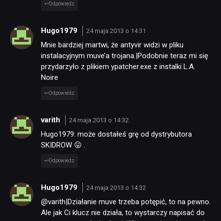
Odpowiedz
Hugo1979
24 maja 2013 o 14:31
Mnie bardziej martwi, że antyvir widzi w pliku
instalacyjnym muve’a trojana.|Podobnie teraz mi się
przydarzyło z plikiem ypatcher.exe z instalki L.A.
Noire
Odpowiedz
varith
24 maja 2013 o 14:32
Hugo1979: może dostałeś grę od dystrybutora
SKIDROW 😛 .
Odpowiedz
Hugo1979
24 maja 2013 o 14:32
@varith|Działanie muve trzeba potępić, to na pewno.
Ale jak Ci klucz nie działa, to wystarczy napisać do