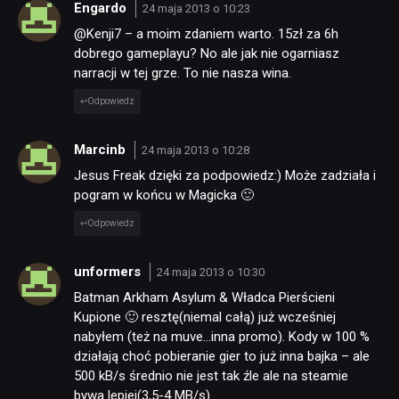
Engardo
24 maja 2013 o 10:23
@Kenji7 – a moim zdaniem warto. 15zł za 6h
dobrego gameplayu? No ale jak nie ogarniasz
narracji w tej grze. To nie nasza wina.
Odpowiedz
Marcinb
24 maja 2013 o 10:28
Jesus Freak dzięki za podpowiedz:) Może zadziała i
pogram w końcu w Magicka 🙂
Odpowiedz
unformers
24 maja 2013 o 10:30
Batman Arkham Asylum & Władca Pierścieni
Kupione 🙂 resztę(niemal całą) już wcześniej
nabyłem (też na muve…inna promo). Kody w 100 %
działają choć pobieranie gier to już inna bajka – ale
500 kB/s średnio nie jest tak źle ale na steamie
bywa lepiej(3,5-4 MB/s)