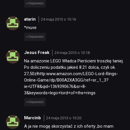
Odpowiedz
atarin
24 maja 2013 o 10:16
*muve
Odpowiedz
Jesus Freak
24 maja 2013 o 10:18
Na amazonie LEGO Władca Pierścieni troszkę taniej.
Po doliczeniu podatku jakieś 8.21 dolca, czyli ok.
27,50złhttp:www.amazon.com/LEGO-Lord-Rings-
Online-Game/dp/B00A2XA3GG/ref=sr_1_3?
ie=UTF8&qid=1369390676&sr=8-
3&keywords=lego+lord+of+the+rings
Odpowiedz
Marcinb
24 maja 2013 o 10:20
A ja nie mogę skorzystać z ich oferty ,bo mam