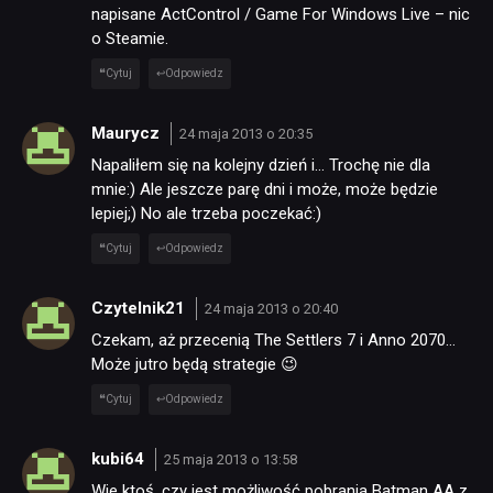
napisane ActControl / Game For Windows Live – nic
o Steamie.
Cytuj
Odpowiedz
Maurycz
24 maja 2013 o 20:35
Napaliłem się na kolejny dzień i… Trochę nie dla
mnie:) Ale jeszcze parę dni i może, może będzie
lepiej;) No ale trzeba poczekać:)
Cytuj
Odpowiedz
Czytelnik21
24 maja 2013 o 20:40
Czekam, aż przecenią The Settlers 7 i Anno 2070…
Może jutro będą strategie 😉
Cytuj
Odpowiedz
kubi64
25 maja 2013 o 13:58
Wie ktoś, czy jest możliwość pobrania Batman AA z