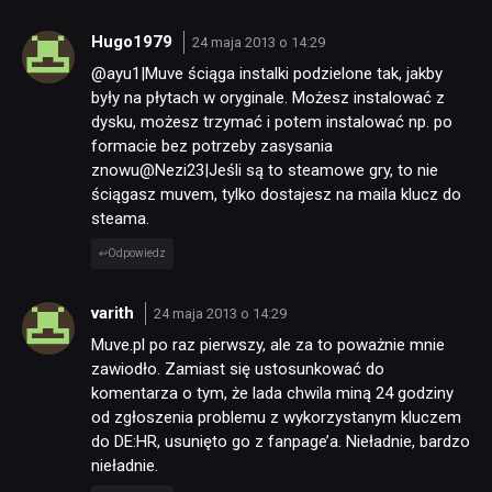
Hugo1979
24 maja 2013 o 14:29
@ayu1|Muve ściąga instalki podzielone tak, jakby
były na płytach w oryginale. Możesz instalować z
dysku, możesz trzymać i potem instalować np. po
formacie bez potrzeby zasysania
znowu@Nezi23|Jeśli są to steamowe gry, to nie
ściągasz muvem, tylko dostajesz na maila klucz do
steama.
Odpowiedz
varith
24 maja 2013 o 14:29
Muve.pl po raz pierwszy, ale za to poważnie mnie
zawiodło. Zamiast się ustosunkować do
komentarza o tym, że lada chwila miną 24 godziny
od zgłoszenia problemu z wykorzystanym kluczem
do DE:HR, usunięto go z fanpage’a. Nieładnie, bardzo
nieładnie.