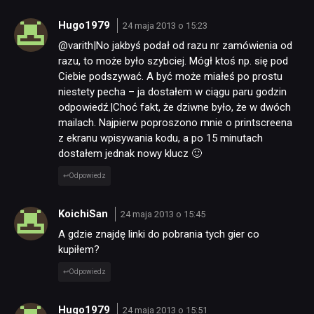
Hugo1979
24 maja 2013 o 15:23
@varith|No jakbyś podał od razu nr zamówienia od
razu, to może było szybciej. Mógł ktoś np. się pod
Ciebie podszywać. A być może miałeś po prostu
niestety pecha – ja dostałem w ciągu paru godzin
odpowiedź.|Choć fakt, że dziwne było, że w dwóch
mailach. Najpierw poproszono mnie o printscreena
z ekranu wpisywania kodu, a po 15 minutach
dostałem jednak nowy klucz 🙂
Odpowiedz
KoichiSan
24 maja 2013 o 15:45
A gdzie znajdę linki do pobrania tych gier co
kupiłem?
Odpowiedz
Hugo1979
24 maja 2013 o 15:51