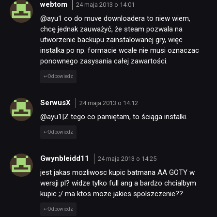
webtom
24 maja 2013 o 14:01
@ayu1 co do muve downloadera to niew wiem,
chcę jednak zauważyć, że steam pozwala na
utworzenie backupu zainstalowanej gry, więc
instalka po np. formacie wcale nie musi oznaczac
ponownego zasysania całej zawartości.
Odpowiedz
SerwusX
24 maja 2013 o 14:12
@ayu1|Z tego co pamiętam, to ściąga instalki.
Odpowiedz
Gwynbleidd11
24 maja 2013 o 14:25
jest jakas mozliwosc kupic batmana AA GOTY w
wersji pl? widze tylko full ang a bardzo chcialbym
kupic ;/ ma ktos moze jakies spolszczenie??
Odpowiedz