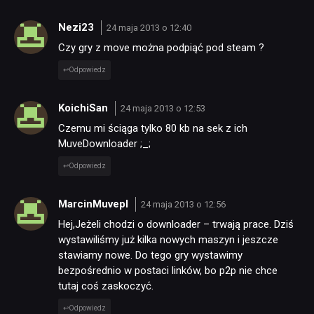
Nezi23
24 maja 2013 o 12:40
Czy gry z move można podpiąć pod steam ?
Odpowiedz
KoichiSan
24 maja 2013 o 12:53
Czemu mi ściąga tylko 80 kb na sek z ich
MuveDownloader ;_;
Odpowiedz
MarcinMuvepl
24 maja 2013 o 12:56
Hej,Jeżeli chodzi o downloader – trwają prace. Dziś
wystawiliśmy już kilka nowych maszyn i jeszcze
stawiamy nowe. Do tego gry wystawimy
bezpośrednio w postaci linków, bo p2p nie chce
tutaj coś zaskoczyć.
Odpowiedz