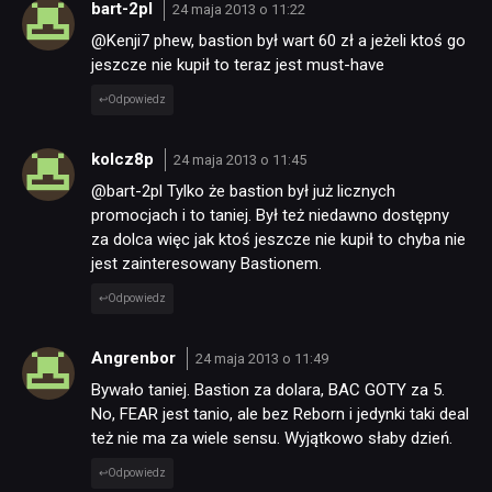
bart-2pl
24 maja 2013 o 11:22
@Kenji7 phew, bastion był wart 60 zł a jeżeli ktoś go
jeszcze nie kupił to teraz jest must-have
Odpowiedz
kolcz8p
24 maja 2013 o 11:45
@bart-2pl Tylko że bastion był już licznych
promocjach i to taniej. Był też niedawno dostępny
za dolca więc jak ktoś jeszcze nie kupił to chyba nie
jest zainteresowany Bastionem.
Odpowiedz
Angrenbor
24 maja 2013 o 11:49
Bywało taniej. Bastion za dolara, BAC GOTY za 5.
No, FEAR jest tanio, ale bez Reborn i jedynki taki deal
też nie ma za wiele sensu. Wyjątkowo słaby dzień.
Odpowiedz