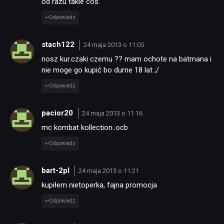
od razu takie coś.
PUBLICYSTYKA
Odpowiedz
stach122
KULTURA
24 maja 2013 o 11:05
nosz kur.czaki czemu ?? mam ochote na batmana i
nie moge go kupić bo durne 18 lat ;/
RETRO
Odpowiedz
TECHNOLOGIE
pacior20
24 maja 2013 o 11:16
mc kombat kollection..ocb
DYSKUSJE
Odpowiedz
bart-2pl
24 maja 2013 o 11:21
JUŻ GRALIŚMY
kupiłem nietoperka, fajna promocja
Odpowiedz
SKLEP