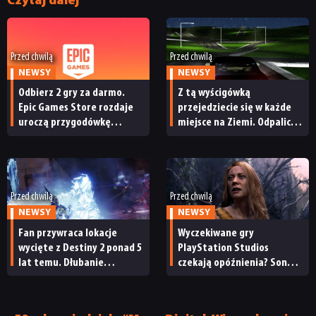
Czytaj dalej
Przed chwilą
Przed chwilą
NEWSY
NEWSY
Odbierz 2 gry za darmo.
Z tą wyścigówką
Epic Games Store rozdaje
przejedziecie się w każde
uroczą przygodówkę
miejsce na Ziemi. Odpalicie
i produkcję nastawioną na
ją w przeglądarce
współpracę
Przed chwilą
Przed chwilą
NEWSY
NEWSY
Fan przywraca lokacje
Wyczekiwane gry
wycięte z Destiny 2 ponad 5
PlayStation Studios
lat temu. Dłubanie
czekają opóźnienia? Sony
w dawnych buildach gry
przyznaje, że plany
przynosi pierwsze efekty
wydawnicze na bieżący rok
podatkowy uległy zmianie