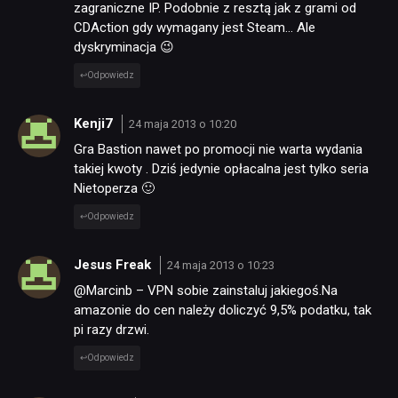
zagraniczne IP. Podobnie z resztą jak z grami od
CDAction gdy wymagany jest Steam… Ale
dyskryminacja 😉
Odpowiedz
Kenji7
24 maja 2013 o 10:20
Gra Bastion nawet po promocji nie warta wydania
takiej kwoty . Dziś jedynie opłacalna jest tylko seria
Nietoperza 🙂
Odpowiedz
Jesus Freak
24 maja 2013 o 10:23
@Marcinb – VPN sobie zainstaluj jakiegoś.Na
amazonie do cen należy doliczyć 9,5% podatku, tak
pi razy drzwi.
Odpowiedz