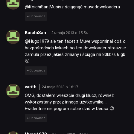
@KoichiSan|Musisz ściągnąć muvedownloadera
Odpowiedz
KoichiSan
24 maja 2013 o 15:54
@Hugo1979 ale ten facet z Muve wspominał coś o
bezpośrednich linkach bo ten downloader strasznie
zamula przez jakieś zmiany i ściąga mi 80kb/s 6 gb
🙁
Odpowiedz
varith
24 maja 2013 o 16:17
OMG, dostałem wreszcie drugi klucz, również
wykorzystany przez innego użytkownika …
Ewidentnie nie pogram sobie dziś w Deusa 😉 .
Odpowiedz