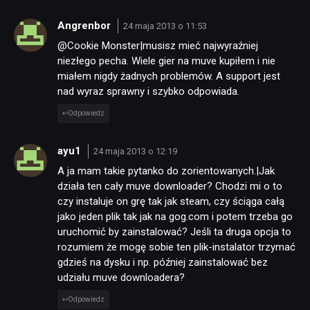
Angrenbor
24 maja 2013 o 11:53
@Cookie Monster|musisz mieć najwyraźniej
niezłego pecha. Wiele gier na muve kupiłem i nie
miałem nigdy żadnych problemów. A support jest
nad wyraz sprawny i szybko odpowiada.
Odpowiedz
ayu1
24 maja 2013 o 12:19
A ja mam takie pytanko do zorientowanych.|Jak
działa ten cały muve downloader? Chodzi mi o to
czy instaluje on grę tak jak steam, czy ściąga całą
jako jeden plik tak jak na gog.com i potem trzeba go
uruchomić by zainstalować? Jeśli ta druga opcja to
rozumiem że mogę sobie ten plik-instalator trzymać
gdzieś na dysku i np. później zainstalować bez
udziału muve downloadera?
Odpowiedz