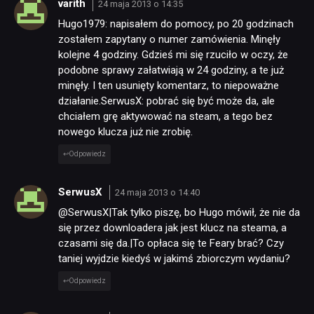
varith
24 maja 2013 o 14:35
Hugo1979: napisałem do pomocy, po 20 godzinach
zostałem zapytany o numer zamówienia. Minęły
kolejne 4 godziny. Gdzieś mi się rzuciło w oczy, że
podobne sprawy załatwiają w 24 godziny, a te już
minęły. I ten usunięty komentarz, to niepoważne
działanie.SerwusX: pobrać się być może da, ale
chciałem grę aktywować na steam, a tego bez
nowego klucza już nie zrobię.
Odpowiedz
SerwusX
24 maja 2013 o 14:40
@SerwusX|Tak tylko piszę, bo Hugo mówił, że nie da
się przez downloadera jak jest klucz na steama, a
czasami się da.|To opłaca się te Feary brać? Czy
taniej wyjdzie kiedyś w jakimś zbiorczym wydaniu?
Odpowiedz