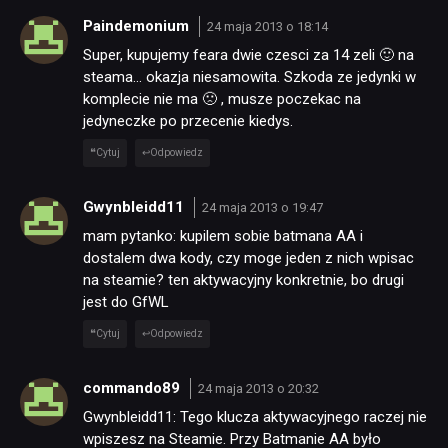
Paindemonium
24 maja 2013 o 18:14
Super, kupujemy feara dwie czesci za 14 zeli 🙂 na
steama… okazja niesamowita. Szkoda ze jedynki w
komplecie nie ma 🙁 , musze poczekac na
jedyneczke po przecenie kiedys.
Cytuj
Odpowiedz
Gwynbleidd11
24 maja 2013 o 19:47
mam pytanko: kupilem sobie batmana AA i
dostalem dwa kody, czy moge jeden z nich wpisac
na steamie? ten aktywacyjny konkretnie, bo drugi
jest do GfWL
Cytuj
Odpowiedz
commando89
24 maja 2013 o 20:32
Gwynbleidd11: Tego klucza aktywacyjnego raczej nie
wpiszesz na Steamie. Przy Batmanie AA było