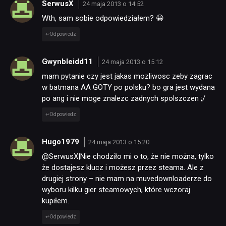
SerwusX
24 maja 2013 o 14:52
Wth, sam sobie odpowiedziałem? 😀
Odpowiedz
Gwynbleidd11
24 maja 2013 o 15:12
mam pytanie czy jest jakas mozliwosc zeby zagrac
w batmana AA GOTY po polsku? bo gra jest wydana
po ang i nie moge znalezc zadnych spolszczen ;/
Odpowiedz
Hugo1979
24 maja 2013 o 15:20
@SerwusX|Nie chodziło mi o to, że nie można, tylko
że dostajesz klucz i możesz przez steama. Ale z
drugiej strony – nie mam na muvedownloaderze do
wyboru kilku gier steamowych, które wczoraj
kupiłem.
Odpowiedz