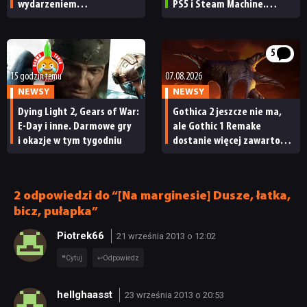
wydarzeniem
PS5 i Steam Machine.
obowiązkowym. Nawet
Wygląda świetnie,
nie wie, ilu Netflix
ale ma parę problemów
ma subskrybentów
[RECENZJA TECHNICZNA]
5
15 godzin temu
07.08.2026
NEWSY
NEWSY
Dying Light 2, Gears of War:
Gothica 2 jeszcze nie ma,
E-Day i inne. Darmowe gry
ale Gothic 1 Remake
i okazje w tym tygodniu
dostanie więcej zawartości.
Twórcy zapowiadają
nadchodzące zmiany
2 odpowiedzi do “[Na marginesie] Dusze, łatka,
bicz, pułapka”
Piotrek66
21 września 2013 o 12:02
Cytuj
Odpowiedz
hellghaasst
23 września 2013 o 20:53