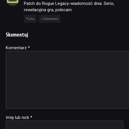
Patch do Rogue Legacy-wiadomość dnia. Serio,
rewelacyjna gra, polecam.
Cytuj
Odpowiedz
Skomentuj
Komentarz
Alternative:
*
Imię lub nick
*