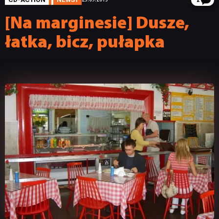
2
[Na marginesie] Dusze,
łatka, bicz, pułapka