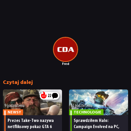
KULTURA
RETRO
TECHNOLOGIE
DYSKUSJE
Fred
JUŻ GRALIŚMY
Czytaj dalej
22
SKLEP
9 godzin temu
13 godzin temu
NEWSY
TECHNOLOGIE
Prezes Take-Two nazywa
Sprawdziłem Halo:
netfliksowy pokaz GTA 6
Campaign Evolved na PC,