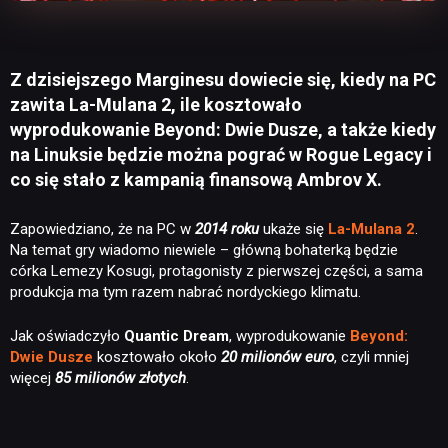
Z dzisiejszego Marginesu dowiecie się, kiedy na PC
zawita La-Mulana 2, ile kosztowało
wyprodukowanie Beyond: Dwie Dusze, a także kiedy
na Linuksie będzie można pograć w Rogue Legacy i
co się stało z kampanią finansową Ambrov X.
Zapowiedziano, że na PC w
2014 roku
ukaże się
La-Mulana 2
.
Na temat gry wiadomo niewiele – główną bohaterką będzie
córka Lemezy Kosugi, protagonisty z pierwszej części, a sama
produkcja ma tym razem nabrać nordyckiego klimatu.
Jak oświadczyło
Quantic Dream
, wyprodukowanie
Beyond:
Dwie Dusze
kosztowało około
20 milionów euro
, czyli mniej
więcej
85 milionów złotych
.