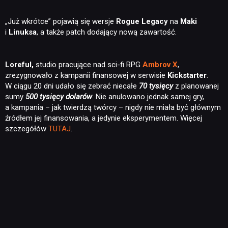
„Już wkrótce” pojawią się wersje
Rogue Legacy
na
Maki
i
Linuksa
, a także patch dodający nową zawartość.
Loreful,
studio pracujące nad sci-fi RPG
Ambrov X
,
zrezygnowało z kampanii finansowej w serwisie
Kickstarter
.
W ciągu 20 dni udało się zebrać niecałe
70 tysięcy
z planowanej
sumy
500 tysięcy dolarów
. Nie anulowano jednak samej gry,
a kampania – jak twierdzą twórcy – nigdy nie miała być głównym
źródłem jej finansowania, a jedynie eksperymentem. Więcej
szczegółów
TUTAJ
.
NEWSY
RECENZJE
PUBLICYSTYKA