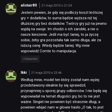
alistair80
21 maja 2010 o 21:24
Jestem pewien, że gdy się podliczy koszt krótszej
gry + dodatków, to suma będzie wyższa niż tej
dłuższej gry bez dodatków. Twórcy gry już na pewno
wyjdą na swoje. Im chodzi o ich zarobki, a nie o
nasze kieszenie. Jeśli ma być taniej, to ja życzę
sobie, żeby gra pozostała tak samo długa, ale za
niższą cenę. Wtedy będzie taniej. Wg mnie
wypowiedź Comte to manipulacja.
Odpowiedz
Ikki
21 maja 2010 o 23:46
Według mnie, model ten który został nam wyżej
przedstawiony idealnie by się sprawdził,
przynajmniej u sporej grupy odbiorców. I nie będę się
wypowiadał na temat długości gry, bo to nie jest
ważne. Singiel nie powinien być strasznie długi, a
powinien wbijać nam w głowie hasło „O tak, to jest