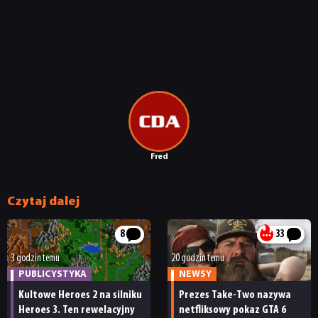
Fred
Czytaj dalej
8
33
3 godzin temu
20 godzin temu
PUBLICYSTYKA
NEWSY
Kultowe Heroes 2 na silniku
Prezes Take-Two nazywa
Heroes 3. Ten rewelacyjny
netfliksowy pokaz GTA 6