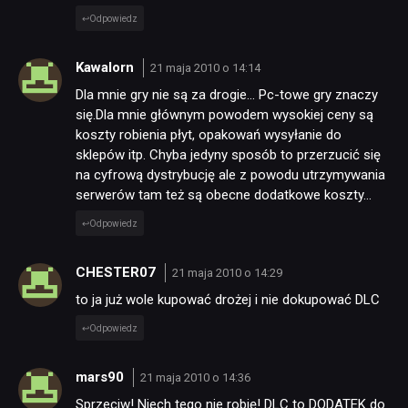
Odpowiedz
Kawalorn
21 maja 2010 o 14:14
Dla mnie gry nie są za drogie… Pc-towe gry znaczy
się.Dla mnie głównym powodem wysokiej ceny są
koszty robienia płyt, opakowań wysyłanie do
sklepów itp. Chyba jedyny sposób to przerzucić się
na cyfrową dystrybucję ale z powodu utrzymywania
serwerów tam też są obecne dodatkowe koszty…
Odpowiedz
CHESTER07
21 maja 2010 o 14:29
to ja już wole kupować drożej i nie dokupować DLC
Odpowiedz
mars90
21 maja 2010 o 14:36
Sprzeciw! Niech tego nie robię! DLC to DODATEK do