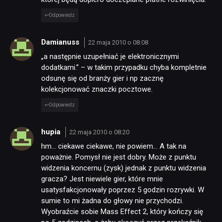
Odpowiedz
TECHNOLOGIE
Damianuss
22 maja 2010 o 08:08
„a następnie uzupełniać je elektronicznymi
DYSKUSJE
dodatkami.” – w takim przypadku chyba kompletnie
odsunę się od branży gier i np zacznę
kolekcjonować znaczki pocztowe.
JUŻ GRALIŚMY
Odpowiedz
SKLEP
hupia
22 maja 2010 o 08:20
hm… ciekawe ciekawe, nie powiem… A tak na
poważnie. Pomysł nie jest dobry. Może z punktu
widzenia koncernu (zysk) jednak z punktu widzenia
gracza? Jest niewiele gier, które mnie
usatysfakcjonowały poprzez 5 godzin rozrywki. W
sumie to mi żadna do głowy nie przychodzi.
Wyobraźcie sobie Mass Effect 2, który kończy się