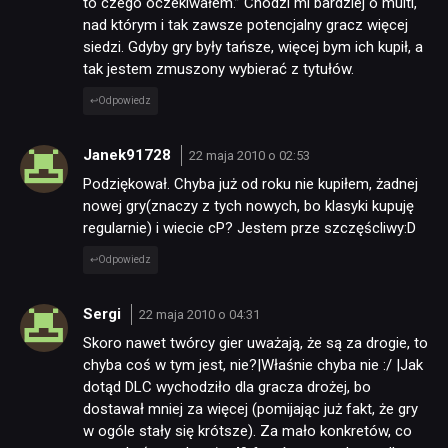
to czego oczekiwałem.” Chodzi mi bardziej o multi,
nad którym i tak zawsze potencjalny gracz więcej
siedzi. Gdyby gry były tańsze, więcej bym ich kupił, a
tak jestem zmuszony wybierać z tytułów.
Odpowiedz
Janek91728
22 maja 2010 o 02:53
Podziękował. Chyba już od roku nie kupiłem, żadnej
nowej gry(znaczy z tych nowych, bo klasyki kupuję
regularnie) i wiecie cP? Jestem prze szczęścliwy:D
Odpowiedz
Sergi
22 maja 2010 o 04:31
Skoro nawet twórcy gier uważają, że są za drogie, to
chyba coś w tym jest, nie?|Właśnie chyba nie :/ |Jak
dotąd DLC wychodziło dla gracza drożej, bo
dostawał mniej za więcej (pomijając już fakt, że gry
w ogóle stały się krótsze). Za mało konkretów, co