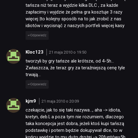
tańsza niż teraz a wyjdzie kilka DLC , za każde
zapłacimy i wyjdzie że pełna gra kosztuje 3 razy
więcej |to kolejny sposób na to jak zrobić z nas
idiotów i wycisnąć z naszych portfeli więcej kasy
Odpowiedz
Kloc123
21 maja 2010 o 19:50
tworzyli by gry tańsze ale krótsze, od 4-5h…
Zwłaszcza, że teraz gry za teraźniejszą cenę tyle
trwają…
Odpowiedz
kjm9
21 maja 2010 o 20:09
czekajcie, jak to się taki nazywa…, aha -> idiota,
kretyn, deb.l; a poza tym nie rozumiem, dlaczego
taka koncepcja jest dobra, jeżeli ktoś kupi tańszą
podstawkę i potem będzie dokupywał dlce, to w
końcu wyjdzie to mu dużo drożej -> 20funtów=5h,