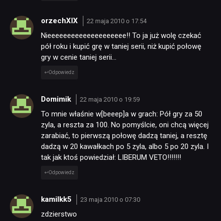
orzechXIX
22 maja 2010 o 17:54
Nieeeeeeeeeeeeeeeeeeee!! To ja już wolę czekać
pół roku i kupić grę w taniej serii, niż kupić połowę
gry w cenie taniej serii…
Odpowiedz
Domimik
22 maja 2010 o 19:59
To mnie właśnie w[beeep]a w grach: Pół gry za 50
zyla, a reszta za 100. No pomyślcie, oni chcą więcej
zarabiać, to pierwszą połowę dadzą taniej, a resztę
dadzą w 20 kawałkach po 5 zyla, albo 5 po 20 zyla. I
tak jak ktoś powiedział: LIBERUM VETO!!!!!!!
Odpowiedz
kamilkk5
23 maja 2010 o 07:30
zdzierstwo