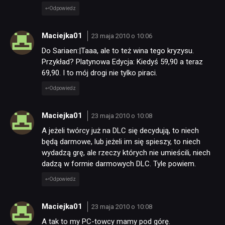
Odpowiedz
Maciejka01
23 maja 2010 o 10:06
Do Sariaen:|Taaa, ale to też wina tego kryzysu.
Przykład? Platynowa Edycja: Kiedyś 59,90 a teraz
69,90. I to mój drogi nie tylko piraci.
Odpowiedz
Maciejka01
23 maja 2010 o 10:08
A jeżeli twórcy już na DLC się decydują, to niech
będą darmowe, lub jeżeli im się spieszy, to niech
wydadzą grę, ale rzeczy których nie umieścili, niech
dadzą w formie darmowych DLC. Tyle powiem.
Odpowiedz
Maciejka01
23 maja 2010 o 10:08
A tak to my PC-towcy mamy pod górę.