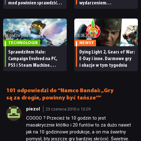
mod powinien sprawdzić
wydarzeniem
każdy fan
obowiązkowym. Nawet
nie wie, ilu Netflix
ma subskrybentów
24 godzin temu
08.08.2026
TECHNOLOGIE
NEWSY
Sprawdziłem Halo:
Dying Light 2, Gears of War:
Campaign Evolved na PC,
E-Day i inne. Darmowe gry
PS5 i Steam Machine.
i okazje w tym tygodniu
Wygląda świetnie,
ale ma parę problemów
[RECENZJA TECHNICZNA]
101 odpowiedzi do “Namco Bandai: „Gry
są za drogie, powinny być tańsze””
piezol
23 czerwca 2010 o 13:29
COOOO ? Przecież te 10 godzin to jest
masakrycznie któtko i 20 funtów to za dużo nawet
jak na 10 godzinowe produkcje, a on ma świetny
pomysł, bty jeszcze gry bardziej skrócić. Świetnie.