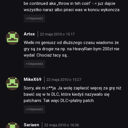
be continued aka „throw in teh coin” -.= juz dajcie
wszystko naraz albo piraci was w koncu wykoncza
Odpowiedz
Artox
22 maja 2010 o 15:17
Wielki mi geniusz od dłuższego czasu wiadomo że
gry są za drogie na np. na HeavyRain bym 200zł nie
wydał. Chociaż tacy są…
Odpowiedz
MikeX69
22 maja 2010 o 15:27
Sorry, ale ni c**ja. Ja wolę zapłacić więcej za grę niż
bawić się w te DLC, które kiedyś nazywało się
patchami. Tak więc DLC=płatny patch.
Odpowiedz
Sariaen
22 maja 2010 o 16:36