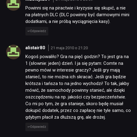
Powinni się na piractwie i kryzysie się skupić, a nie
na płatnych DLC (DLC powinny być darmowymi mini
dodatkami, a nie próbą wyciągnięcia kasy).
Odpowiedz
alistair80
21 maja 2010 o 21:20
Kogoś powaliło? Gra na pięć godzin? To jest gra na
1 (słownie: jeden) dzień. I ja się pytam: Comte na
pewno mówi w interesie graczy? Jeśli gry mają
stanieć, to nie można ich skracać. Jeśli gra będzie
krótsza i tańsza to na jedno wychodzi! To tak, jakby
mówić, że samochody powinny stanieć, ale dzięki
oszczędzeniu na np. jakości czy bezpieczeństwie.
Co mi po tym, że gra stanieje, skoro będę musiał
dokupić dodatek, przez co zapłacę nie tyle samo, co
gdybym płacił za dłuższą grę, ale drożej.
Odpowiedz