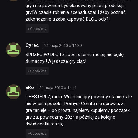
gry i nie powinien być planowany przed produkcją
gry(W czasie robienia scenariusza) I żeby poznać
zakończenie trzeba kupować DLC… ocb?!
Odpowiedz
Cyrec
21 maja 2010 o 14:39
SPRZECIW! DLC to zuoo, czemu raczej nie będę
tłumaczył! A jeszcze gry ciąć!
Odpowiedz
aRo
21 maja 2010 o 14:41
CHESTER07, racja. Wg. mnie gry powinny stanieć, ale
nie w ten sposób… Pomysł Comte nie sprawia, że
gra tanieje – po prostu najpierw kupujemy początek
gry za, powiedzmy, 20zł, a później za kolejne
dwudziestki resztę…
Odpowiedz