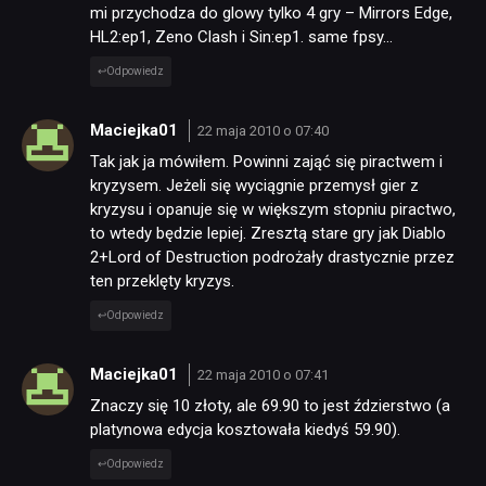
mi przychodza do glowy tylko 4 gry – Mirrors Edge,
HL2:ep1, Zeno Clash i Sin:ep1. same fpsy…
Odpowiedz
Maciejka01
22 maja 2010 o 07:40
Tak jak ja mówiłem. Powinni zająć się piractwem i
kryzysem. Jeżeli się wyciągnie przemysł gier z
kryzysu i opanuje się w większym stopniu piractwo,
to wtedy będzie lepiej. Zresztą stare gry jak Diablo
2+Lord of Destruction podrożały drastycznie przez
ten przeklęty kryzys.
Odpowiedz
Maciejka01
22 maja 2010 o 07:41
Znaczy się 10 złoty, ale 69.90 to jest ździerstwo (a
platynowa edycja kosztowała kiedyś 59.90).
Odpowiedz