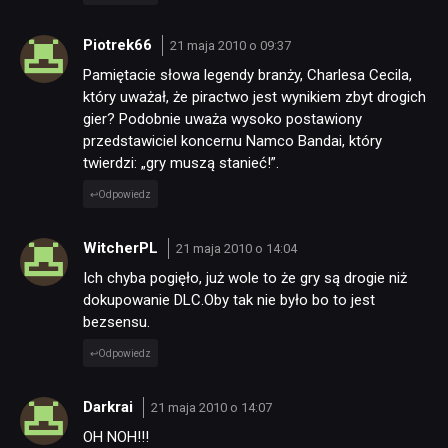
Piotrek66
21 maja 2010 o 09:37
Pamiętacie słowa legendy branży, Charlesa Cecila,
który uważał, że piractwo jest wynikiem zbyt drogich
gier? Podobnie uważa wysoko postawiony
przedstawiciel koncernu Namco Bandai, który
twierdzi: „gry muszą stanieć!”.
Odpowiedz
WitcherPL
21 maja 2010 o 14:04
Ich chyba pogięło, już wole to że gry są drogie niż
dokupowanie DLC.Oby tak nie było bo to jest
bezsensu.
Odpowiedz
Darkrai
21 maja 2010 o 14:07
OH NOH!!!