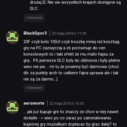
drożej.|2. Nie we wszystkich krajach dostępne są
DLC..
Odpowiedz
BlackSpor3
22 maja 2010 o 11:30
20F czyli koło 100zł czyli troszkę mniej niż kosztują
gry na PC zazwyczaj a że porównuje do cen
konsolowych to i taki efekt że mu mało hajsu za
grę… PS pierwsze DLC były do obliviona i były płatne
wiec nie pie…. mi tu że powinny być darmowe (choć
dlc za punkty arch to całkiem fajna sprawa ale i tak
nie są za darmo…).
Odpowiedz
aeromorte
22 maja 2010 o 13:32
… jak juz kupuje gre to znaczy ze chce w niej nawet
dodatki -.= wiec po co zaraz po zainstalowaniu
kupionej gry musialbym doplacac by grac dalej? to