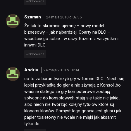
Odpowiedz
Szaman
24 maja 2010 o 02:35
Że tak to skromnie ujemnę – nowy model
biznesowy – jak najbardziej. Oparty na DLC –
wsadźcie go sobie… w uszy. Razem z wszystkimi
innymi DLC.
Odpowiedz
Andriu
24 maja 2010 o 10:34
co to za baran tworzyć gry w formie DLC . Niech się
lepiej przykładką do gier a nie zżynają z Konsol ,bo
właśnie dlatego że gry komputerowe zostają
spłycone do konsolowych stają się takie nie jakie ,
albo niech nie tworząc kolejny tytułów które są
klonami klonów. Pomysł tego goscia jest głupi i jak
papier toaletowy nie wcale nie mięki jak aksamit
tylko do…