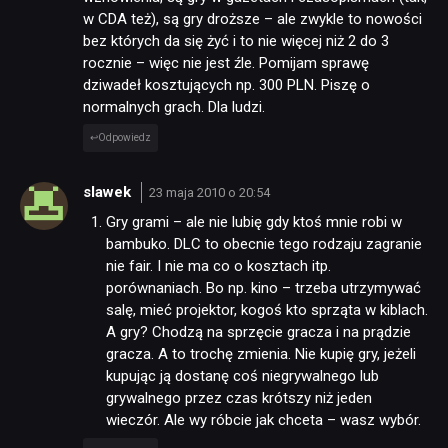
w CDA też), są gry droższe – ale zwykle to nowości
bez których da się żyć i to nie więcej niż 2 do 3
rocznie – więc nie jest źle. Pomijam sprawę
dziwadeł kosztujących np. 300 PLN. Piszę o
normalnych grach. Dla ludzi.
Odpowiedz
slawek
23 maja 2010 o 20:54
Gry grami – ale nie lubię gdy ktoś mnie robi w
bambuko. DLC to obecnie tego rodzaju zagranie
nie fair. I nie ma co o kosztach itp.
porównaniach. Bo np. kino – trzeba utrzymywać
salę, mieć projektor, kogoś kto sprząta w kiblach.
A gry? Chodzą na sprzęcie gracza i na prądzie
gracza. A to trochę zmienia. Nie kupię gry, jeżeli
kupując ją dostanę coś niegrywalnego lub
grywalnego przez czas krótszy niż jeden
wieczór. Ale wy róbcie jak chceta – wasz wybór.