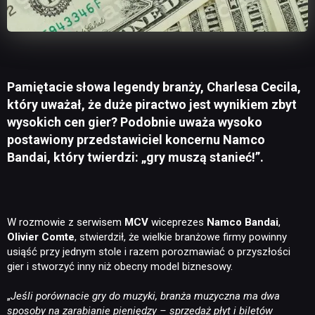
Pamiętacie słowa legendy branży, Charlesa Cecila,
który uważał, że duże piractwo jest wynikiem zbyt
wysokich cen gier? Podobnie uważa wysoko
postawiony przedstawiciel koncernu Namco
Bandai, który twierdzi: „gry muszą stanieć!”.
W rozmowie z serwisem
MCV
wiceprezes
Namco Bandai
,
Olivier Comte
, stwierdził, że wielkie branżowe firmy powinny
usiąść przy jednym stole i razem porozmawiać o przyszłości
gier i stworzyć inny niż obecny model biznesowy.
„
Jeśli porównacie gry do muzyki, branża muzyczna ma dwa
sposoby na zarabianie pieniędzy – sprzedaż płyt i biletów