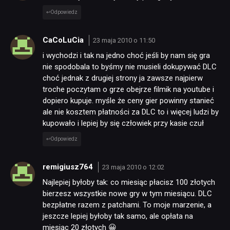
Odpowiedz
CaCoLuCia
23 maja 2010 o 11:50
i wychodzi i tak na jedno choć jeśli by nam się gra
nie spodobala to byśmy nie musieli dokupywać DLC
choć jednak z drugiej strony ja zawsze najpierw
troche poczytam o grze obejrze filmik na youtube i
dopiero kupuje. myśle że ceny gier powinny stanieć
ale nie kosztem płatności za DLC to i więcej ludzi by
kupowało i lepiej by się człowiek przy kasie czuł
Odpowiedz
remigiusz764
23 maja 2010 o 12:02
Najlepiej byłoby tak: co miesiąc płacisz 100 złotych
bierzesz wszystkie nowe gry w tym miesiącu. DLC
bezpłatne razem z patchami. To moje marzenie, a
jeszcze lepiej byłoby tak samo, ale opłata na
miesiąc 20 złotych 😀