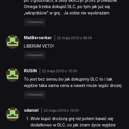
po 5 godzinach, a żeby skoczyć przez przekaźnik
Omega trzeba dokupić DLC, po tym jak już się
„wkręciliście” w grę… Ja sobie nie wyobrażam.
Odpowiedz
MatBerserker
22 maja 2010 o 08:54
LIBERUM VETO!
Odpowiedz
RUSIN
22 maja 2010 o 10:39
To jest bez sensu bo jak dokupimy DLC to i tak
wyjdzie taka sama cena a nawet może wyjśc drożej
Odpowiedz
sdaniel
22 maja 2010 o 10:39
Wole kupić droższą grę niż potem bawić się
dodatkowo w DLC, co jak znam życie wyjdzie