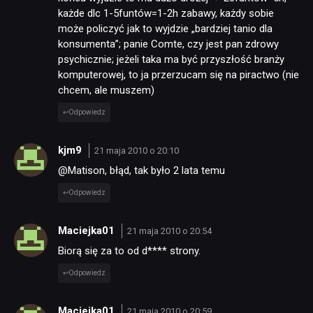
każde dlc 1-5funtów=1-2h zabawy, każdy sobie
może policzyć jak to wyjdzie „bardziej tanio dla
konsumenta”; panie Comte, czy jest pan zdrowy
psychicznie; jeżeli taka ma być przyszłość branży
komputerowej, to ja przerzucam się na piractwo (nie
chcem, ale muszem)
Odpowiedz
kjm9
21 maja 2010 o 20:10
@Matison, błąd, tak było 2 lata temu
Odpowiedz
Maciejka01
21 maja 2010 o 20:54
Biorą się za to od d**** strony.
Odpowiedz
Maciejka01
21 maja 2010 o 20:59