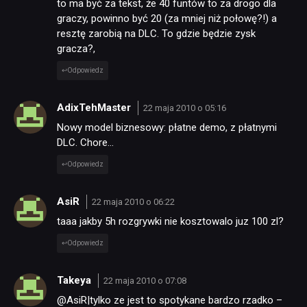
to ma być za tekst, że 40 funtów to za drogo dla
graczy, powinno być 20 (za mniej niż połowę?!) a
resztę zarobią na DLC. To gdzie będzie zysk
gracza?,
Odpowiedz
AdixTehMaster
22 maja 2010 o 05:16
Nowy model biznesowy: płatne demo, z płatnymi
DLC. Chore…
Odpowiedz
AsiR
22 maja 2010 o 06:22
taaa jakby 5h rozgrywki nie kosztowalo juz 100 zl?
Odpowiedz
Takeya
22 maja 2010 o 07:08
@AsiR|tylko ze jest to spotykane bardzo rzadko –