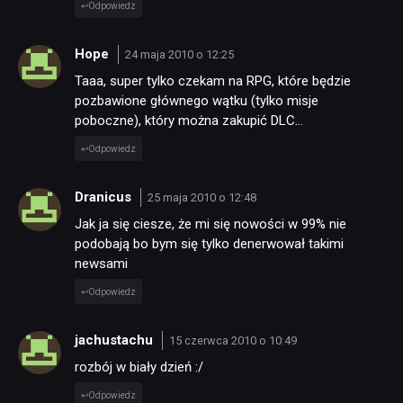
Odpowiedz
Hope
24 maja 2010 o 12:25
Taaa, super tylko czekam na RPG, które będzie
pozbawione głównego wątku (tylko misje
poboczne), który można zakupić DLC…
Odpowiedz
Dranicus
25 maja 2010 o 12:48
Jak ja się ciesze, że mi się nowości w 99% nie
podobają bo bym się tylko denerwował takimi
newsami
Odpowiedz
jachustachu
15 czerwca 2010 o 10:49
rozbój w biały dzień :/
Odpowiedz