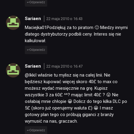
Odpowiedz
Sariaen
22 maja 2010 o 16:43
Maciejka01Podziękuj za to piratom 🙂 Miedzy innymi
dlatego dystrybutorzy podbili ceny. Interes się nie
kalkulował.
Odpowiedz
Sariaen
22 maja 2010 o 16:47
@IkkiI właśnie tu mylisz się na całej linii. Nie
będziesz kupować więcej skoro 40£ to max co
możesz wydać miesięcznie na grę. Kupisz
wszystkie 3 za 60£ ^^? mając limit 40£ ? 😛 Nie
osłabiaj mnie chłopie 😀 Dolicz do tego kilka DLC po
5£ (skoro już operujemy waluta £) 😀 I masz
gotowy plan tego co próbują giganci z branży
wymusić na nas, graczach.
Odpowiedz