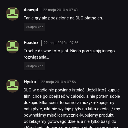
deawpl
22 maja 2010 o 07:43
Tanie gry ale podzielone na DLC płatne eh.
Odpowiedz
Fuadex
22 maja 2010 o 07:56
Trochę dziwne toto jest. Niech poszukają innego
NEWSY
rozwiązania…
Odpowiedz
RECENZJE
Hydro
22 maja 2010 o 07:56
PUBLICYSTYKA
DLC w ogóle nie powinno istnieć. Jeżeli ktoś kupuje
film, chce go obejrzeć w całości, a nie potem sobie
dokupić kilka scen, to samo z muzyką-kupujemy
KULTURA
całą płytę, nikt nie wydaje płyty na kilka części :/ my
powinniśmy mieć identycznie-kupujemy produkt,
oczekujemy gotowego dzieła, a nie tylko bazy, do
RETRO
której będą dopiero doczepiane płatne rozwinięcia.