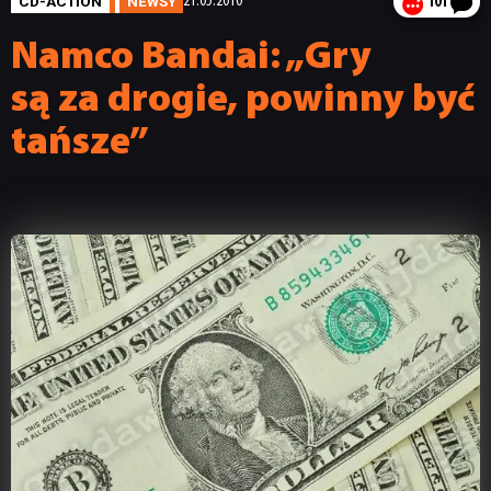
CD-ACTION
NEWSY
21.05.2010
101
Namco Bandai: „Gry
są za drogie, powinny być
tańsze”