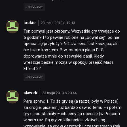
Odpowiedz
luckie
23 maja 2010 o 17:13
Ten pomysł jest okropny. Wszystkie gry trwające do
5 godzin? I to pewnie robione na „odwal się”, bo nie
opłaca się przyłożyć. Niższa cena jest kusząca, ale
nie takim kosztem. Btw, ostatnia plaga DLC
doprowadza mnie do szewskiej pasji. Kiedy
wreszcie będzie można w spokoju przejść Mass
Effect 2?
Odpowiedz
slawek
23 maja 2010 o 20:44
Parę spraw. 1. To że gry są (a raczej były w Polsce)
za drogie, pisałem już bardzo dawno temu – i potem
gry nieco staniały – ich ceny są obecnie (w Polsce!)
w sam raz. Są gry za kilkanaście złotych, są
wznowienia, są gry w gazetach i czasopismach (tak,