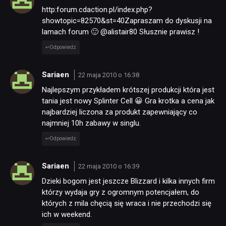
http:forum.cdaction.pl/index.php?
showtopic=82570&st=40Zapraszam do dyskusji na
lamach forum 🙂 @alistair80 Słusznie prawisz !
Odpowiedz
Sariaen
22 maja 2010 o 16:38
Najlepszym przykładem krótszej produkcji która jest
tania jest nowy Splinter Cell 😀 Gra krotka a cena jak
najbardziej liczona za produkt zapewniający co
najmniej 10h zabawy w singlu.
Odpowiedz
Sariaen
22 maja 2010 o 16:39
Dzieki bogom jest jeszcze Blizzard i kilka innych firm
którzy wydaja gry z ogromnym potencjałem, do
których z mila chęcią się wraca i nie przechodzi się
ich w weekend.