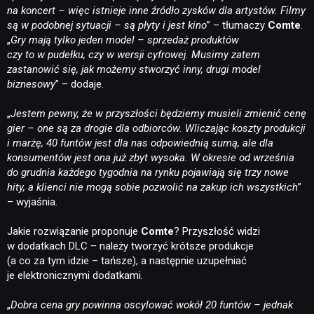
na koncert – więc istnieje inne źródło zysków dla artystów. Filmy
są w podobnej sytuacji – są płyty i jest kino
” – tłumaczy
Comte
.
„
Gry mają tylko jeden model – sprzedaż produktów
czy to w pudełku, czy w wersji cyfrowej. Musimy zatem
zastanowić się, jak możemy stworzyć inny, drugi model
biznesowy
” – dodaje.
„
Jestem pewny, że w przyszłości będziemy musieli zmienić cenę
gier – one są za drogie dla odbiorców. Wliczając koszty produkcji
i marżę, 40 funtów jest dla nas odpowiednią sumą, ale dla
konsumentów jest ona już zbyt wysoka. W okresie od września
do grudnia każdego tygodnia na rynku pojawiają się trzy nowe
hity, a klienci nie mogą sobie pozwolić na zakup ich wszystkich
”
– wyjaśnia.
Jakie rozwiązanie proponuje
Comte
? Przyszłość widzi
w dodatkach DLC – należy tworzyć krótsze produkcje
(a co za tym idzie – tańsze), a następnie uzupełniać
je elektronicznymi dodatkami.
„
Dobra cena gry powinna oscylować wokół 20 funtów – jednak