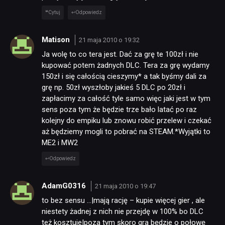
Cytuj
Odpowiedz
Matison
21 maja 2010 o 19:32
Ja wolę to co tera jest. Dać za grę te 100zł i nie
kupować potem żadnych DLC. Tera za grę wydamy
150zł i się całością cieszymy* a tak byśmy dali za
grę np. 50zł wyszłoby jakieś 5 DLC po 20zł i
zapłacimy za całość tyle samo więc jaki jest w tym
sens poza tym że będzie trze bało latać po raz
kolejny do empiku lub znowu robić przelew i czekać
aż będziemy mogli to pobrać na STEAM.*Wyjątki to
ME2 i MW2
Odpowiedz
AdamG0316
21 maja 2010 o 19:47
to bez sensu …|mają rację – kupie więcej gier , ale
niestety żadnej z nich nie przejdę w 100% bo DLC
też kosztuje|poza tym skoro gra będzie o połowę