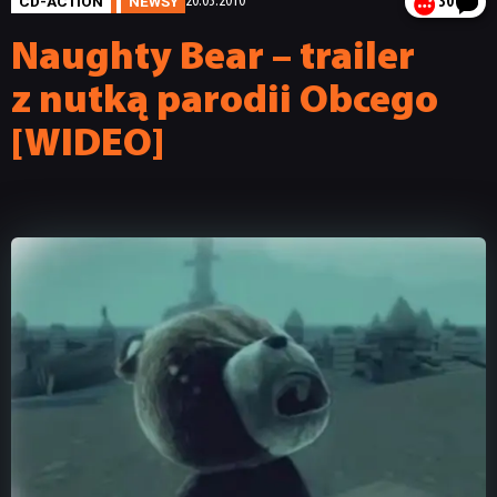
CD-ACTION
NEWSY
20.03.2010
30
Naughty Bear – trailer
z nutką parodii Obcego
[WIDEO]