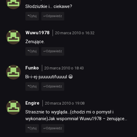
Słodziutkie i… ciekawe?
Cytuj
Odpowiedz
Wuwu1978
20 marca 2010 o 16:32
Żenujące.
Cytuj
Odpowiedz
Funko
20 marca 2010 o 18:43
Bi-i-ej-juuuuutifuuuul 😀
Cytuj
Odpowiedz
Engire
20 marca 2010 o 19:08
Strasznie to wygląda…(chodzi mi o pomysł i
wykonanie)Jak wspomniał Wuwu1978 – żenujące…
Cytuj
Odpowiedz