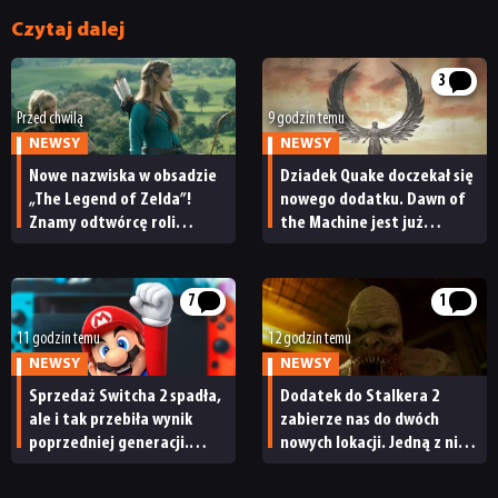
Czytaj dalej
3
Przed chwilą
9 godzin temu
NEWSY
NEWSY
Nowe nazwiska w obsadzie
Dziadek Quake doczekał się
„The Legend of Zelda”!
nowego dodatku. Dawn of
Znamy odtwórcę roli
the Machine jest już
Ganondorfa i ostatnią rolę
dostępny
Sama Neilla
7
1
11 godzin temu
12 godzin temu
NEWSY
NEWSY
Sprzedaż Switcha 2 spadła,
Dodatek do Stalkera 2
ale i tak przebiła wynik
zabierze nas do dwóch
poprzedniej generacji.
nowych lokacji. Jedną z nich
Nintendo ma powody
seria obiecywała
do radości
od samego początku