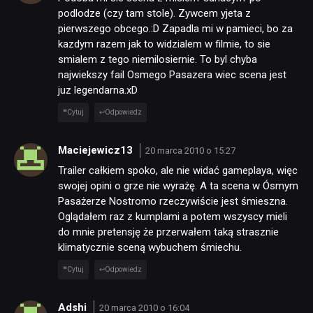
podlodze (czy tam stole). Zywcem yjeta z
pierwszego obcego.:D Zapadla mi w pamieci, bo za
kazdym razem jak to widzialem w filmie, to sie
smialem z tego niemilosiernie. To byl chyba
najwiekszy fail Osmego Pasazera wiec scena jest
juz legendarna.xD
Cytuj
Odpowiedz
Maciejewicz13
20 marca 2010 o 15:27
Trailer całkiem spoko, ale nie widać gameplaya, więc
swojej opini o grze nie wyrażę. A ta scena w Ósmym
Pasażerze Nostromo rzeczywiście jest śmieszna.
Oglądałem raz z kumplami a potem wszyscy mieli
do mnie pretensję że przerwałem taką strasznie
klimatycznie sceną wybuchem śmiechu.
Cytuj
Odpowiedz
Adshi
20 marca 2010 o 16:04