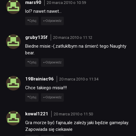
mars90
20 marca 2010 o 10:59
lol? nawet nawet…
Cytuj
Odpowiedz
gruby135f
20 marca 2010 o 11:12
Biedne misie:-(.zatłukłbym na śmierć tego Naughty
bear.
Cytuj
Odpowiedz
19Brainiac96
20 marca 2010 o 11:34
Chce takiego misia!!!
Cytuj
Odpowiedz
kowal1221
20 marca 2010 o 11:50
Gra morze być fajna,ale zależy jaki będzie gameplay.
Zapowiada się ciekawie