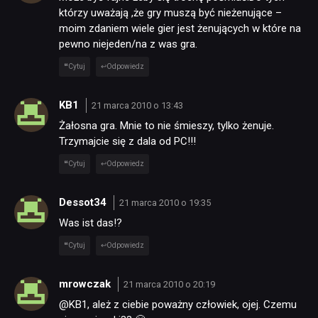
którzy uważają ,że gry muszą być nieżenujące –
moim zdaniem wiele gier jest żenujących w które na
pewno niejeden/na z was gra.
Cytuj
Odpowiedz
KB1
21 marca 2010 o 13:43
Żałosna gra. Mnie to nie śmieszy, tylko żenuje.
Trzymajcie się z dala od PC!!!
Cytuj
Odpowiedz
Dessot34
21 marca 2010 o 19:35
Was ist das!?
Cytuj
Odpowiedz
mrowczak
21 marca 2010 o 20:19
@KB1, ależ z ciebie poważny człowiek, ojej. Czemu