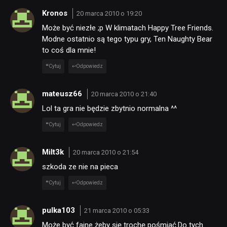
Kronos
20 marca 2010 o 19:20
Może być niezłe ;p W klimatach Happy Tree Friends.
Modne ostatnio są tego typu gry, Ten Naughty Bear
to coś dla mnie!
Cytuj
Odpowiedz
mateusz66
20 marca 2010 o 21:40
Lol ta gra nie będzie zbytnio normalna ^^
Cytuj
Odpowiedz
Milt3k
20 marca 2010 o 21:54
szkoda ze nie na pieca
Cytuj
Odpowiedz
pulka103
21 marca 2010 o 05:33
Może być fajne żeby się trochę pośmiać.Do tych