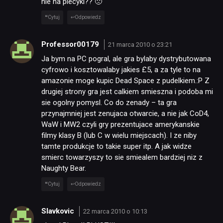
nie na piecyki?? 🙁
Cytuj
Odpowiedz
Professor00179
21 marca 2010 o 23:21
Ja bym na PC pogral, ale gra bylaby dystrybutowana
cyfrowo i kosztowalaby jakies £5, a za tyle to na
amazonie moge kupic Dead Space z pudelkiem.:P Z
drugiej strony gra jest calkiem smieszna i podoba mi
sie ogolny pomysl. Co do zenady – ta gra
przynajmniej jest zenujaca otwarcie, a nie jak CoD4,
WaW i MW2 czyli gry prezentujace amerykanskie
filmy klasy B (lub C w wielu miejscach). I ze niby
tamte produkcje to takie super itp. A jak widze
smierc towarzyszy to sie smiealem bardziej niz z
Naughty Bear.
Cytuj
Odpowiedz
Slavkovic
22 marca 2010 o 10:13