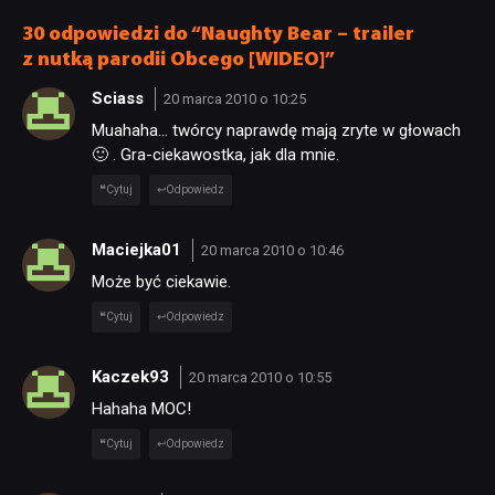
30 odpowiedzi do “Naughty Bear – trailer
z nutką parodii Obcego [WIDEO]”
Sciass
20 marca 2010 o 10:25
Muahaha… twórcy naprawdę mają zryte w głowach
🙂 . Gra-ciekawostka, jak dla mnie.
Cytuj
Odpowiedz
Maciejka01
20 marca 2010 o 10:46
Może być ciekawie.
Cytuj
Odpowiedz
Kaczek93
20 marca 2010 o 10:55
Hahaha MOC!
Cytuj
Odpowiedz