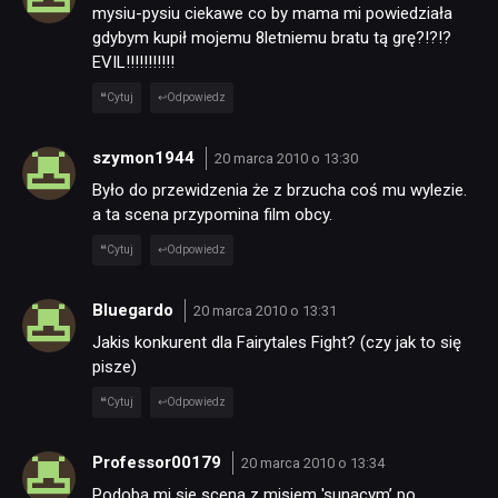
mysiu-pysiu ciekawe co by mama mi powiedziała
gdybym kupił mojemu 8letniemu bratu tą grę?!?!?
TECHNOLOGIE
EVIL!!!!!!!!!!!
Cytuj
Odpowiedz
DYSKUSJE
szymon1944
20 marca 2010 o 13:30
JUŻ GRALIŚMY
Było do przewidzenia że z brzucha coś mu wylezie.
a ta scena przypomina film obcy.
Cytuj
Odpowiedz
SKLEP
Bluegardo
20 marca 2010 o 13:31
Jakis konkurent dla Fairytales Fight? (czy jak to się
pisze)
Cytuj
Odpowiedz
Professor00179
20 marca 2010 o 13:34
Podoba mi sie scena z misiem 'sunacym’ po