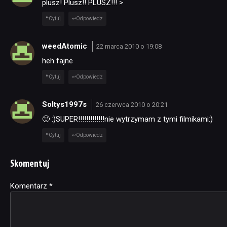
plusz! Plusz!! PLUSZ!!! >
Cytuj
Odpowiedz
weedAtomic
22 marca 2010 o 19:08
heh fajne
Cytuj
Odpowiedz
Soltys1997s
26 czerwca 2010 o 20:21
🙂 :)SUPER!!!!!!!!!!!!!nie wytrzymam z tymi filmikami:)
Cytuj
Odpowiedz
Skomentuj
Komentarz
Alternative:
*