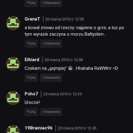
Cytuj
Odpowiedz
GranaT
20 marca 2010 o 12:05
a kowal znowu od rzeczy: najpierw o grze, a tuz po
tym wyrazie zaczyna o morzu Bałtyckim…
Cytuj
Odpowiedz
NEWSY
Elhiard
20 marca 2010 o 12:06
RECENZJE
Czekam na „gejmplej” 😀 . Hhahaha RaWWrrr =D
Cytuj
Odpowiedz
PUBLICYSTYKA
Psho7
20 marca 2010 o 12:35
Urocze!
KULTURA
Cytuj
Odpowiedz
RETRO
19Brainiac96
20 marca 2010 o 12:45