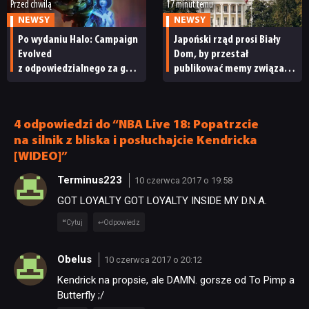
Przed chwilą
17 minut temu
NEWSY
NEWSY
Po wydaniu Halo: Campaign
Japoński rząd prosi Biały
Evolved
Dom, by przestał
z odpowiedzialnego za grę
publikować memy związane
studia zwolniono
z japońskimi grami wideo.
pracowników
„To niewłaściwe”
4 odpowiedzi do “NBA Live 18: Popatrzcie
na silnik z bliska i posłuchajcie Kendricka
[WIDEO]”
Terminus223
10 czerwca 2017 o 19:58
GOT LOYALTY GOT LOYALTY INSIDE MY D.N.A.
Cytuj
Odpowiedz
Obelus
10 czerwca 2017 o 20:12
Kendrick na propsie, ale DAMN. gorsze od To Pimp a
Butterfly ;/