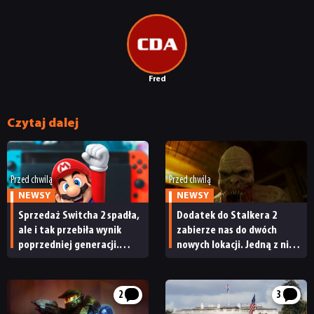
PUBLICYSTYKA
Fred
KULTURA
Czytaj dalej
RETRO
TECHNOLOGIE
Przed chwilą
Przed chwilą
NEWSY
NEWSY
Sprzedaż Switcha 2 spadła,
Dodatek do Stalkera 2
DYSKUSJE
ale i tak przebiła wynik
zabierze nas do dwóch
poprzedniej generacji.
nowych lokacji. Jedną z nich
Nintendo ma powody
seria obiecywała
JUŻ GRALIŚMY
do radości
od samego początku
2
3
SKLEP