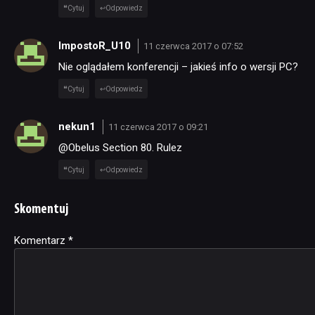
Cytuj
Odpowiedz
ImpostoR_U10
11 czerwca 2017 o 07:52
Nie oglądałem konferencji – jakieś info o wersji PC?
Cytuj
Odpowiedz
nekun1
11 czerwca 2017 o 09:21
@Obelus Section 80. Rulez
Cytuj
Odpowiedz
Skomentuj
Komentarz
Alternative:
*