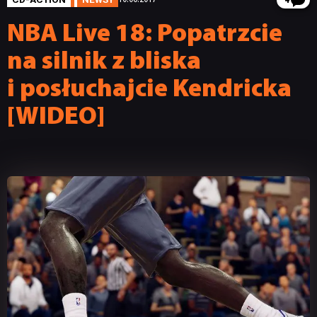
4
NBA Live 18: Popatrzcie
na silnik z bliska
i posłuchajcie Kendricka
[WIDEO]