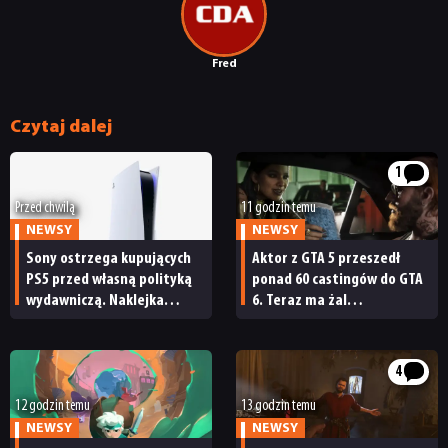
Fred
Czytaj dalej
1
Przed chwilą
11 godzin temu
NEWSY
NEWSY
Sony ostrzega kupujących
Aktor z GTA 5 przeszedł
PS5 przed własną polityką
ponad 60 castingów do GTA
wydawniczą. Naklejka
6. Teraz ma żal
na pudełku kończy dyskusję
do Rockstara
4
12 godzin temu
13 godzin temu
NEWSY
NEWSY