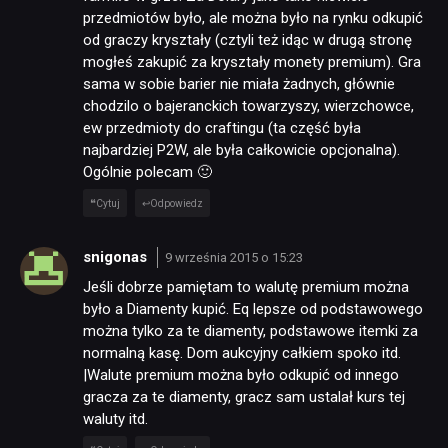
przedmiotów było, ale można było na rynku odkupić
PUBLICYSTYKA
od graczy kryształy (cztyli też idąc w drugą stronę
mogłeś zakupić za kryształy monety premium). Gra
sama w sobie barier nie miała żadnych, głównie
KULTURA
chodzilo o bajeranckich towarzyszy, wierzchowce,
ew przedmioty do craftingu (ta część była
RETRO
najbardziej P2W, ale była całkowicie opcjonalna).
Ogólnie polecam 🙂
Cytuj
Odpowiedz
TECHNOLOGIE
snigonas
9 września 2015 o 15:23
DYSKUSJE
Jeśli dobrze pamiętam to walutę premium można
było a Diamenty kupić. Eq lepsze od podstawowego
można tylko za te diamenty, podstawowe itemki za
JUŻ GRALIŚMY
normalną kasę. Dom aukcyjny całkiem spoko itd.
|Walute premium można było odkupić od innego
gracza za te diamenty, gracz sam ustalał kurs tej
SKLEP
waluty itd.