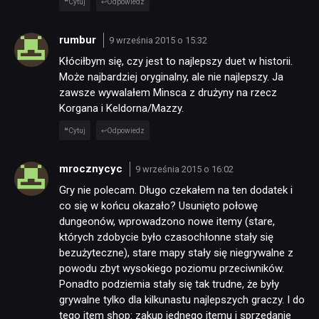
Cytuj
Odpowiedz
rumbur
9 września 2015 o 15:32
Kłóciłbym się, czy jest to najlepszy duet w historii.
Może najbardziej oryginalny, ale nie najlepszy. Ja
zawsze wywalałem Minsca z drużyny na rzecz
Korgana i Keldorna/Mazzy.
Cytuj
Odpowiedz
mrocznycyc
9 września 2015 o 16:02
Gry nie polecam. Długo czekałem na ten dodatek i
co się w końcu okazało? Usunięto połowę
dungeonów, wprowadzono nowe itemy (stare,
których zdobycie było czasochłonne stały się
bezużyteczne), stare mapy stały się niegrywalne z
powodu zbyt wysokiego poziomu przeciwników.
Ponadto podziemia stały się tak trudne, że były
grywalne tylko dla kilkunastu najlepszych graczy. I do
tego item shop: zakup jednego itemu i sprzedanie