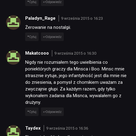
Cytuj
Odpowiedz
Paladyn_Rage
9 września 2015 o 16:23
Żerowanie na nostalgii.
Cytuj
Odpowiedz
Makatcooo
9 września 2015 o 16:30
Nigdy nie rozumiałem tego uwielbienia co
poniektórych graczy dla Minsca i Boo. Minsc mnie
strasznie irytuje, jego infantylność jest dla mnie nie
do zniesienia, a pomysł z chomikiem uważam za
zwyczajnie głupi. Za każdym razem, gdy tylko
wykonałem zadania dla Misnca, wywalałem go z
drużyny.
Cytuj
Odpowiedz
Taydex
9 września 2015 o 16:36