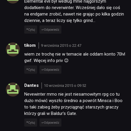
Elemental evil był według mnie najgorszym
dodatkiem do neverwinter. Wcześniej dało się coś
na endgame zrobić, nawet nie grając po kilka godzin
dziennie, a teraz liczy się tylko grind…
Cytuj
Odpowiedz
tikom
9 września 2015 o 22:47
wiem ze trochę nie w temacie ale oddam konto 70lvl
gwf. Więcej info priv 😉
Cytuj
Odpowiedz
Dantes
10 września 2015 o 09:52
Nevewinter mmo nie jest niesamowitym rpg co tu
dużo mówić wyszło średnio a powrót Minsca i Boo
to taki zabieg żeby przyciągnąć starszych graczy
którzy grali w Baldur’s Gate.
Cytuj
Odpowiedz