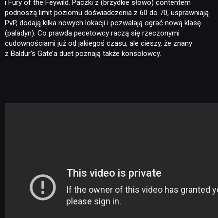
i Fury of the Feywild. Paczki z (brzydkie słowo) contentem
podnoszą limit poziomu doświadczenia z 60 do 70, usprawniają
PvP, dodają kilka nowych lokacji i pozwalają ograć nową klasę
(paladyn). Co prawda pecetowcy raczą się rzeczonymi
cudownościami już od jakiegoś czasu, ale cieszy, że znany
z Baldur’s Gate’a duet poznają także konsolowcy.