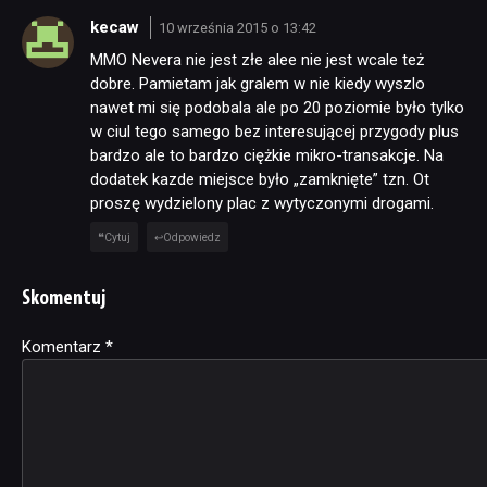
kecaw
10 września 2015 o 13:42
MMO Nevera nie jest złe alee nie jest wcale też
dobre. Pamietam jak gralem w nie kiedy wyszlo
nawet mi się podobala ale po 20 poziomie było tylko
w ciul tego samego bez interesującej przygody plus
bardzo ale to bardzo ciężkie mikro-transakcje. Na
dodatek kazde miejsce było „zamknięte” tzn. Ot
proszę wydzielony plac z wytyczonymi drogami.
Cytuj
Odpowiedz
Skomentuj
Komentarz
Alternative:
*