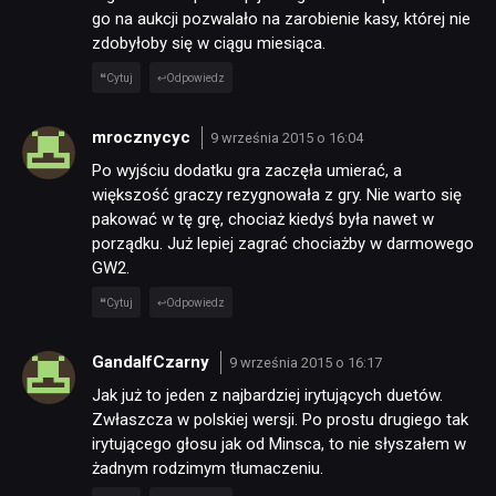
go na aukcji pozwalało na zarobienie kasy, której nie
zdobyłoby się w ciągu miesiąca.
Cytuj
Odpowiedz
mrocznycyc
9 września 2015 o 16:04
Po wyjściu dodatku gra zaczęła umierać, a
większość graczy rezygnowała z gry. Nie warto się
pakować w tę grę, chociaż kiedyś była nawet w
porządku. Już lepiej zagrać chociażby w darmowego
GW2.
Cytuj
Odpowiedz
GandalfCzarny
9 września 2015 o 16:17
Jak już to jeden z najbardziej irytujących duetów.
Zwłaszcza w polskiej wersji. Po prostu drugiego tak
irytującego głosu jak od Minsca, to nie słyszałem w
żadnym rodzimym tłumaczeniu.