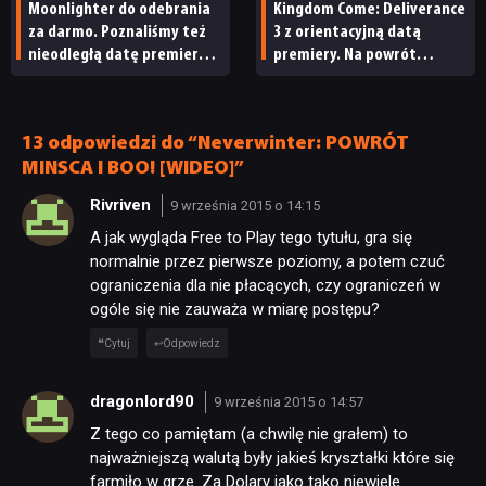
Moonlighter do odebrania
Kingdom Come: Deliverance
za darmo. Poznaliśmy też
3 z orientacyjną datą
nieodległą datę premiery
premiery. Na powrót
Moonlightera 2
do średniowiecznych Czech
nie będziemy czekać zbyt
długo
13 odpowiedzi do “Neverwinter: POWRÓT
MINSCA I BOO! [WIDEO]”
Rivriven
9 września 2015 o 14:15
A jak wygląda Free to Play tego tytułu, gra się
normalnie przez pierwsze poziomy, a potem czuć
ograniczenia dla nie płacących, czy ograniczeń w
ogóle się nie zauważa w miarę postępu?
Cytuj
Odpowiedz
NEWSY
dragonlord90
9 września 2015 o 14:57
Z tego co pamiętam (a chwilę nie grałem) to
RECENZJE
najważniejszą walutą były jakieś kryształki które się
farmiło w grze. Za Dolary jako tako niewiele