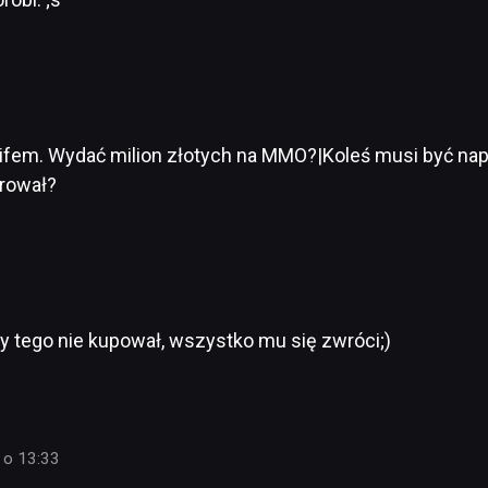
-lifem. Wydać milion złotych na MMO?|Koleś musi być n
rował?
by tego nie kupował, wszystko mu się zwróci;)
 o 13:33