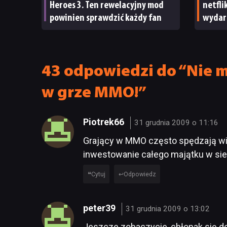
Heroes 3. Ten rewelacyjny mod
netfli
powinien sprawdzić każdy fan
wydar
Nawet 
ma su
43 odpowiedzi do “Nie m
w grze MMO!”
Piotrek66
31 grudnia 2009 o 11:16
Grający w MMO często spędzają więc
inwestowanie całego majątku w si
Cytuj
Odpowiedz
peter39
31 grudnia 2009 o 13:02
Jeszcze zobaczycie, chłopak się dor