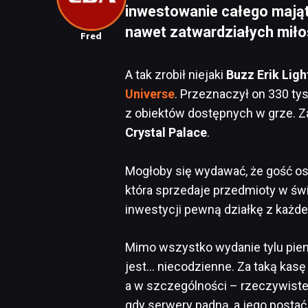
inwestowanie całego mają
nawet zatwardziałych miło
Fred
A tak zrobił niejaki
Buzz Erik Ligh
Universe
. Przeznaczył on 330 tys
z obiektów dostępnych w grze. Za
Crystal Palace
.
Mogłoby się wydawać, że gość os
która sprzedaje przedmioty w świ
inwestycji pewną działkę z każde
Mimo wszystko wydanie tylu pien
jest… niecodzienne. Za taką kasę
a w szczególności – rzeczywiste
gdy serwery padną, a jego posta