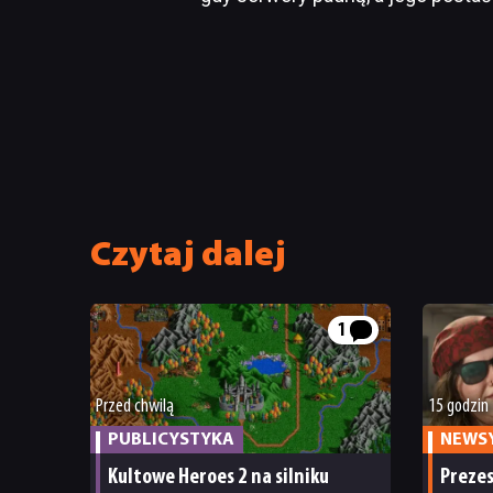
Czytaj dalej
1
Przed chwilą
15 godzin
PUBLICYSTYKA
NEWS
Kultowe Heroes 2 na silniku
Preze