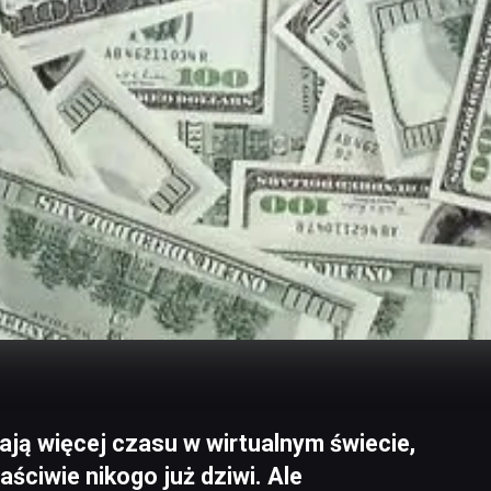
ą więcej czasu w wirtualnym świecie,
aściwie nikogo już dziwi. Ale