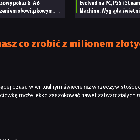
ksowy pokaz GTA 6
Evolved na PC, PS5 i Steam
zeniem obowiązkowym.
Machine. Wygląda świetni
nie wie, ilu Netflix
ale ma parę problemów [R
bskrybentów
TECHNICZNA]
asz co zrobić z milionem złoty
ej czasu w wirtualnym świecie niż w rzeczywistości, co
eciówkę może lekko zaszokować nawet zatwardziałych 
obi. ;s