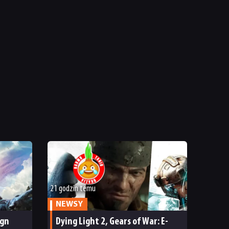
21 godzin temu
NEWSY
ign
Dying Light 2, Gears of War: E-