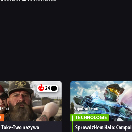
24
 temu
19 godzin temu
Y
TECHNOLOGIE
s Take-Two nazywa
Sprawdziłem Halo: Campa