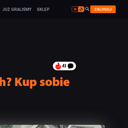

ZALOGUJ
JUŻ GRALIŚMY
SKLEP

43
ch? Kup sobie