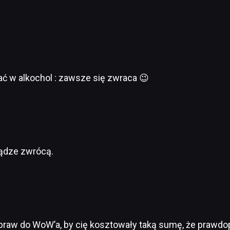
ać w alkochol : zawsze się zwraca 😉
iądze zwrócą.
aw do WoW’a, by cię kosztowały taką sumę, że prawdop