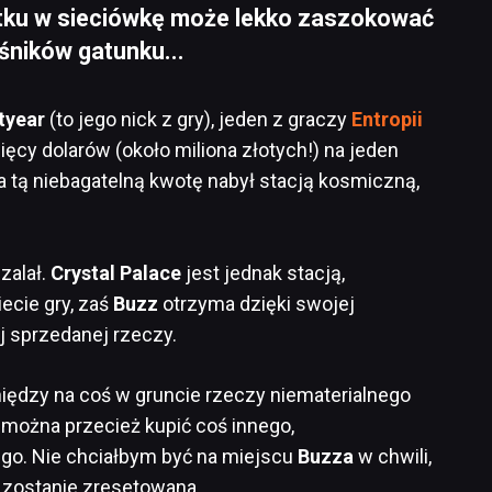
tku w sieciówkę może lekko zaszokować
śników gatunku...
tyear
(to jego nick z gry), jeden z graczy
Entropii
ięcy dolarów (około miliona złotych!) na jeden
 tą niebagatelną kwotę nabył stacją kosmiczną,
zalał.
Crystal Palace
jest jednak stacją,
ecie gry, zaś
Buzz
otrzyma dzięki swojej
j sprzedanej rzeczy.
iędzy na coś w gruncie rzeczy niematerialnego
 można przecież kupić coś innego,
go. Nie chciałbym być na miejscu
Buzza
w chwili,
ć zostanie zresetowana…