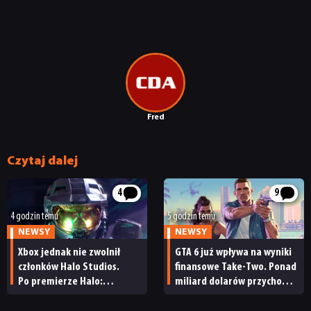
Fred
Czytaj dalej
4
9
4 godzin temu
5 godzin temu
NEWSY
NEWSY
Xbox jednak nie zwolnił
GTA 6 już wpływa na wyniki
członków Halo Studios.
finansowe Take-Two. Ponad
Po premierze Halo:
miliard dolarów przychodu
Campaign Evolved z pracą
i reakcja giełdy
pożegnały się inne osoby