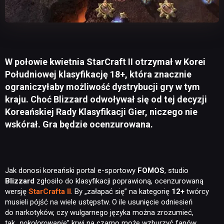
W połowie kwietnia StarCraft II otrzymał w Korei
Południowej klasyfikację 18+, która znacznie
ograniczyłaby możliwość dystrybucji gry w tym
kraju. Choć Blizzard odwoływał się od tej decyzji
Koreańskiej Rady Klasyfikacji Gier, niczego nie
wskórał. Gra będzie ocenzurowana.
Jak donosi koreański portal e-sportowy
FOMOS
, studio
Blizzard
zgłosiło do klasyfikacji poprawioną, ocenzurowaną
wersję
StarCrafta II
. By „załapać się” na kategorię
12+
twórcy
musieli pójść na wiele ustępstw. O ile usunięcie odniesień
do narkotyków, czy wulgarnego języka można zrozumieć,
tak „
pokolorowanie
” krwi na czarno może wzburzyć fanów.