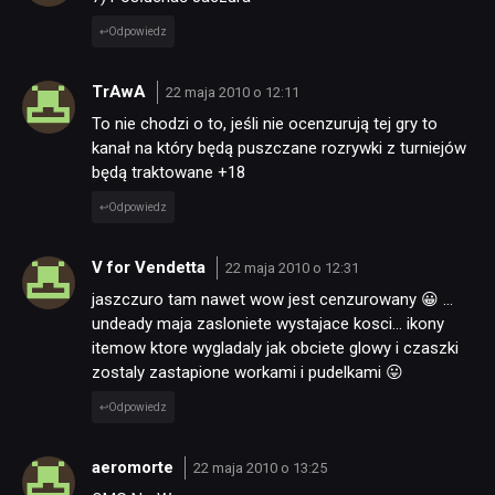
Odpowiedz
TrAwA
22 maja 2010 o 12:11
To nie chodzi o to, jeśli nie ocenzurują tej gry to
kanał na który będą puszczane rozrywki z turniejów
będą traktowane +18
Odpowiedz
V for Vendetta
22 maja 2010 o 12:31
jaszczuro tam nawet wow jest cenzurowany 😀 …
undeady maja zasloniete wystajace kosci… ikony
itemow ktore wygladaly jak obciete glowy i czaszki
zostaly zastapione workami i pudelkami 😛
Odpowiedz
aeromorte
22 maja 2010 o 13:25