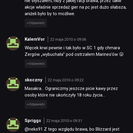
nie słyszałem, niby z jakiej racji brawa, przez takie
akcje właśnie sprzedaż gier na pc jest dużo słabsza,
aniżeli było by to możliwe.
Odpowiedz
KalemVor
22 maja 2010 o 09:06
Więcek krwi pewnie i tak było w SC 1 gdy chmara
Zergów „wybuchała” pod ostrzałem Marines’ów 😛
Odpowiedz
skoczny
22 maja 2010 o 09:22
Masakra… Ograniczmy jeszcze picie kawy przez
osoby które nie ukończyły 18 roku życia…
Odpowiedz
Spriggs
22 maja 2010 o 09:31
@neks91 Z tego względu brawa, bo Blizzard jest