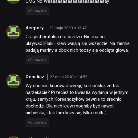
OMG No Waaaaaaaaaaaaaaaaaaaaaaaay
Odpowiedz
deepcry
22 maja 2010 o 13:47
Gra jest brutalna i to bardzo. Nie ma co
ukrywać.|Flaki i krew walają się wszędzie. Na ziemie
padają mariny a obok nich toczy się odcięta głowa.
Odpowiedz
Demilisz
22 maja 2010 o 14:52
Wy chcecie kupować wersję koreańską, że tak
narzekacie? Przecież to kwestia wydania w jednym
kraju, samych Koreańczyków pewnie to średnio
obchodzi. Dla nich krew mogłaby być nawet
niebieska, i tak tam liczy się tylko multi.:)
Odpowiedz