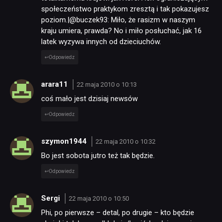
społeczeństwo praktykom zresztą i tak pokazujesz
poziom.|@buczek93: Miło, że rasizm w naszym
kraju umiera, prawda? No i miło posłuchać, jak 16
latek wyzywa innych od dzieciuchów.
Odpowiedz
arara11
22 maja 2010 o 10:13
coś mało jest dzisiaj newsów
Odpowiedz
szymon1944
22 maja 2010 o 10:32
Bo jest sobota jutro też tak będzie.
Odpowiedz
Sergi
22 maja 2010 o 10:50
Phi, po pierwsze – detal, po drugie – kto będzie