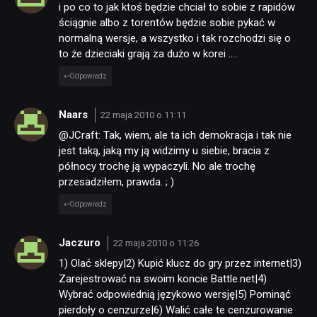
i po co to jak ktoś będzie chciał to sobie z rapidów
ściągnie albo z torentów będzie sobie pykać w
normalną wersje, a wszystko i tak rozchodzi się o
to że dzieciaki grają za dużo w korei ….
Odpowiedz
Naars
22 maja 2010 o 11:11
@JCraft: Tak, wiem, ale ta ich demokracja i tak nie
jest taką, jaką my ją widzimy u siebie, bracia z
północy trochę ją wypaczyli. No ale trochę
przesadziłem, prawda. ; )
Odpowiedz
Jaczuro
22 maja 2010 o 11:26
1) Olać sklepy|2) Kupić klucz do gry przez internet|3)
Zarejestrować na swoim koncie Battle.net|4)
Wybrać odpowiednią językowo wersję|5) Pominąć
pierdoły o cenzurze|6) Walić całe te cenzurowanie