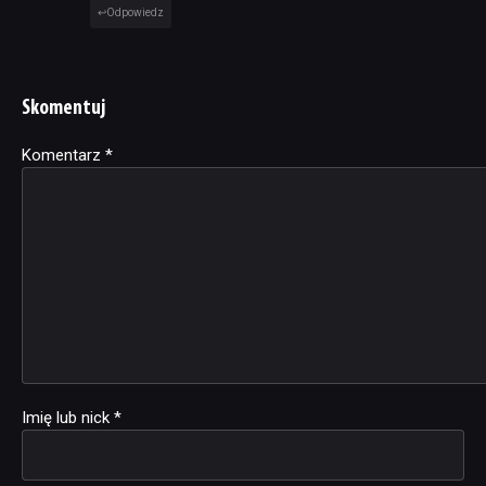
Odpowiedz
Skomentuj
Komentarz
Alternative:
*
Imię lub nick
*