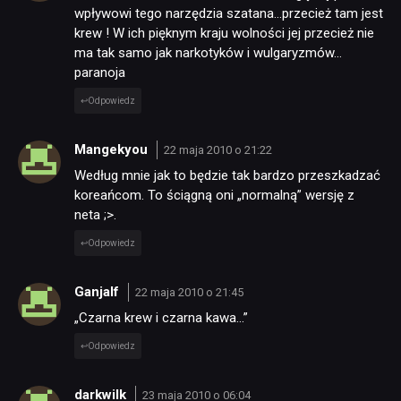
wpływowi tego narzędzia szatana…przecież tam jest
krew ! W ich pięknym kraju wolności jej przecież nie
ma tak samo jak narkotyków i wulgaryzmów…
paranoja
Odpowiedz
Mangekyou
22 maja 2010 o 21:22
Według mnie jak to będzie tak bardzo przeszkadzać
koreańcom. To ściągną oni „normalną” wersję z
neta ;>.
Odpowiedz
Ganjalf
22 maja 2010 o 21:45
„Czarna krew i czarna kawa…”
Odpowiedz
darkwilk
23 maja 2010 o 06:04