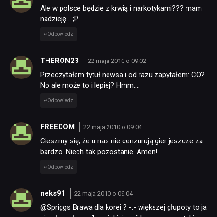
Ale w polsce będzie z krwią i narkotykami??? mam
nadzieję… ;P
Odpowiedz
THERON23
22 maja 2010 o 09:02
Przeczytałem tytuł newsa i od razu zapytałem: CO?
No ale może to i lepiej? Hmm….
Odpowiedz
FREEDOM
22 maja 2010 o 09:04
Cieszmy się, że u nas nie cenzurują gier jeszcze za
bardzo. Niech tak pozostanie. Amen!
Odpowiedz
neks91
22 maja 2010 o 09:04
@Spriggs Brawa dla korei ? -.- większej głupoty to ja