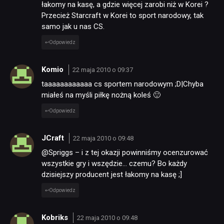
łakomy na kasę, a gdzie więcej zarobi niż w Korei ?
Przecież Starcraft w Korei to sport narodowy, tak
samo jak u nas CS.
Odpowiedz
Komio
22 maja 2010 o 09:37
taaaaaaaaaaaa cs sportem narodowym ;D|Chyba
miałeś na myśli piłkę nożną koleś 🙂
Odpowiedz
NEWSY
JCraft
22 maja 2010 o 09:48
@Spriggs – i z tej okazji powinniśmy ocenzurować
RECENZJE
wszystkie gry i wszędzie… czemu? Bo każdy
dzisiejszy producent jest łakomy na kasę ;]
PUBLICYSTYKA
Odpowiedz
Kobriks
22 maja 2010 o 09:48