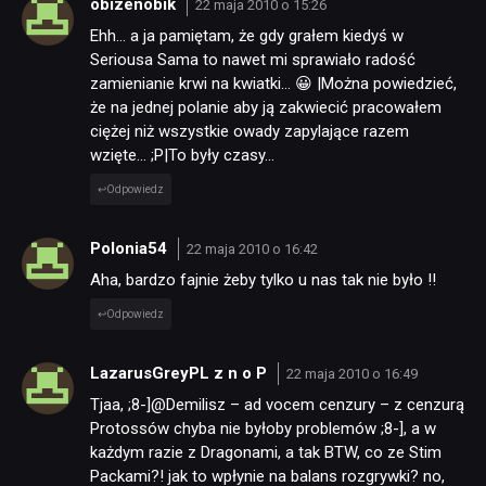
obizenobik
22 maja 2010 o 15:26
Ehh… a ja pamiętam, że gdy grałem kiedyś w
Seriousa Sama to nawet mi sprawiało radość
zamienianie krwi na kwiatki… 😀 |Można powiedzieć,
że na jednej polanie aby ją zakwiecić pracowałem
ciężej niż wszystkie owady zapylające razem
wzięte… ;P|To były czasy…
Odpowiedz
Polonia54
22 maja 2010 o 16:42
Aha, bardzo fajnie żeby tylko u nas tak nie było !!
Odpowiedz
LazarusGreyPL z n o P
22 maja 2010 o 16:49
Tjaa, ;8-]@Demilisz – ad vocem cenzury – z cenzurą
Protossów chyba nie byłoby problemów ;8-], a w
każdym razie z Dragonami, a tak BTW, co ze Stim
Packami?! jak to wpłynie na balans rozgrywki? no,