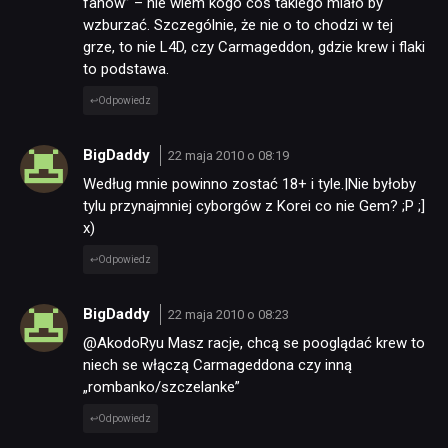
fanów” – nie wiem kogo coś takiego miało by
wzburzać. Szczególnie, że nie o to chodzi w tej
grze, to nie L4D, czy Carmageddon, gdzie krew i flaki
to podstawa.
Odpowiedz
BigDaddy
22 maja 2010 o 08:19
Według mnie powinno zostać 18+ i tyle.|Nie byłoby
tylu przynajmniej cyborgów z Korei co nie Gem? ;P ;]
x)
Odpowiedz
BigDaddy
22 maja 2010 o 08:23
@AkodoRyu Masz racje, chcą se pooglądać krew to
niech se włączą Carmageddona czy inną
„rombanko/szczelanke”
Odpowiedz