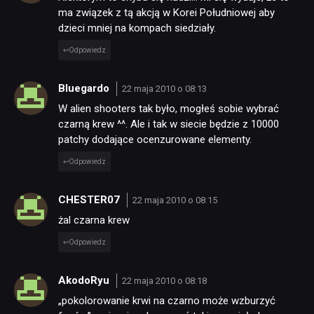
ma związek z tą akcją w Korei Południowej aby
dzieci mniej na kompach siedziały.
Odpowiedz
Bluegardo
22 maja 2010 o 08:13
W alien shooters tak było, mogłeś sobie wybrać
czarną krew ^^. Ale i tak w siecie będzie z 10000
patchy dodające ocenzurowane elementy.
Odpowiedz
CHESTER07
22 maja 2010 o 08:15
żal czarna krew
Odpowiedz
AkodoRyu
22 maja 2010 o 08:18
„pokolorowanie krwi na czarno może wzburzyć