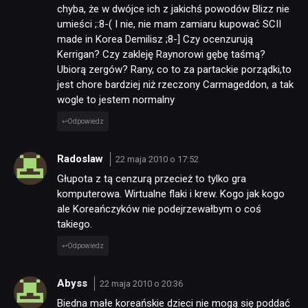
chyba, że w dwójce ich z jakichś powodów Blizz nie
umieści ;:8-( I nie, nie mam zamiaru kupować SCII
made in Korea Demilisz ;8-] Czy ocenzurują
Kerrigan? Czy zakleję Raynorowi gębę taśmą?
Ubiorą zergów? Rany, co to za partackie porządki,to
jest chore bardziej niż rzeczony Carmageddon, a tak
wogle to jestem normalny
Odpowiedz
Radoslaw
22 maja 2010 o 17:52
Głupota z tą cenzurą przecież to tylko gra
komputerowa. Wirtualne flaki i krew. Kogo jak kogo
ale Koreańczyków nie podejrzewałbym o coś
takiego.
Odpowiedz
Abyss
22 maja 2010 o 20:36
Biedna małe koreańskie dzieci nie mogą się poddać