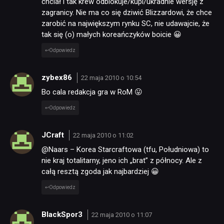
chciał i tak krew odblokuje/kupi/ukradnie wersję z
zagranicy. Nie ma co się dziwić Blizzardowi, że chce
zarobić na największym rynku SC, nie udawajcie, że
tak się (o) małych koreańczyków boicie 😀
Odpowiedz
zybex86
22 maja 2010 o 10:54
Bo cala redakcja gra w RoM 😛
Odpowiedz
JCraft
22 maja 2010 o 11:02
@Naars – Korea Starcraftowa (tfu, Południowa) to
nie kraj totalitarny, jeno ich „brat” z północy. Ale z
całą resztą zgoda jak najbardziej 😀
Odpowiedz
BlackSpor3
22 maja 2010 o 11:07