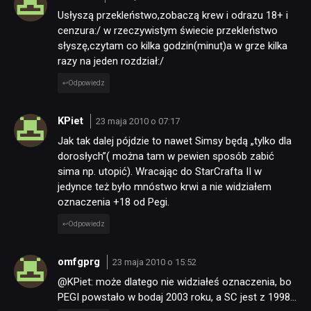
Usłyszą przekleństwo,zobaczą krew i odrazu 18+ i
cenzura:/ w rzeczywistym świecie przekleństwo
słyszę,czytam co kilka godzin(minut)a w grze kilka
razy na jeden rozdział:/
Odpowiedz
KPiet
23 maja 2010 o 07:17
Jak tak dalej pójdzie to nawet Simsy będą „tylko dla
dorosłych”( można tam w pewien sposób zabić
sima np. utopić). Wracając do StarCrafta II w
jedynce też było mnóstwo krwi a nie widziałem
oznaczenia +18 od Pegi.
Odpowiedz
omfgprg
23 maja 2010 o 15:52
@KPiet: może dlatego nie widziałeś oznaczenia, bo
PEGI powstało w bodaj 2003 roku, a SC jest z 1998…