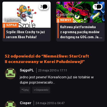
2
1
6 godzin temu
5 godzin temu
NEWSY
SZPILE
Kultowa platformówka
Szpile: Xbox Czechy to już
z ogromną paczką modów
sercem Xbox Polska!
dostępną na GOG.com. Jazz
Jackrabbit 2 Plus
pobierzecie jednym
kliknięciem
52 odpowiedzi do “Niemożliwe: StarCraft
II ocenzurowany w Korei Południowej!”
SajgoPL
23 maja 2010 o 17:11
jedno jest pewne! Koreańcom już sie totalnie w
dupie poprzewracało…
Cytuj
Odpowiedz
Cioper
24 maja 2010 o 04:47