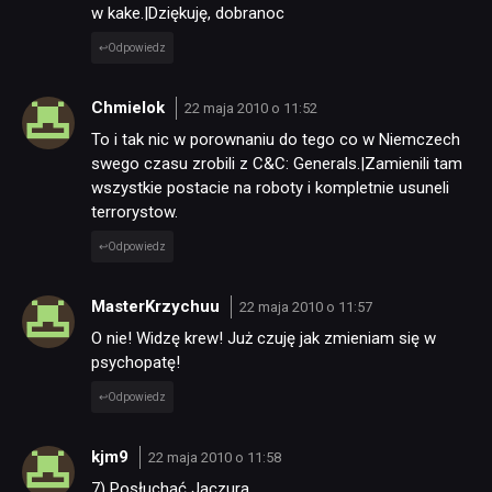
w kake.|Dziękuję, dobranoc
Odpowiedz
Chmielok
22 maja 2010 o 11:52
To i tak nic w porownaniu do tego co w Niemczech
swego czasu zrobili z C&C: Generals.|Zamienili tam
wszystkie postacie na roboty i kompletnie usuneli
terrorystow.
Odpowiedz
MasterKrzychuu
22 maja 2010 o 11:57
O nie! Widzę krew! Już czuję jak zmieniam się w
psychopatę!
Odpowiedz
kjm9
22 maja 2010 o 11:58
7) Posłuchać Jaczura