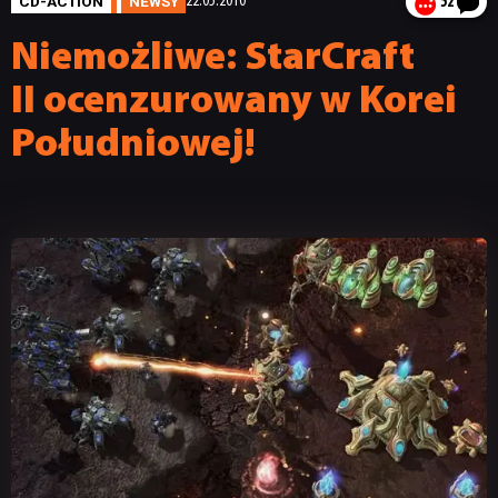
CD-ACTION
NEWSY
22.05.2010
52
Niemożliwe: StarCraft
II ocenzurowany w Korei
Południowej!