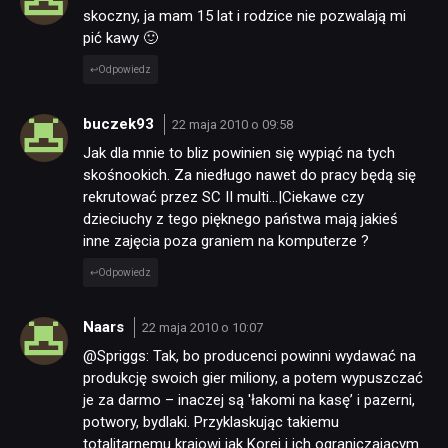
KULTURA
skoczny, ja mam 15 lat i rodzice nie pozwalają mi
pić kawy 🙂
RETRO
Odpowiedz
buczek93
22 maja 2010 o 09:58
TECHNOLOGIE
Jak dla mnie to bliz powinien się wypiąć na tych
skośnookich. Za niedługo nawet do pracy będą się
DYSKUSJE
rekrutować przez SC II multi…|Ciekawe czy
dzieciuchy z tego pięknego państwa mają jakieś
inne zajęcia poza graniem na komputerze ?
JUŻ GRALIŚMY
Odpowiedz
SKLEP
Naars
22 maja 2010 o 10:07
@Spriggs: Tak, bo producenci powinni wydawać na
produkcję swoich gier miliony, a potem wypuszczać
je za darmo – inaczej są 'łakomi na kasę’ i pazerni,
potwory, bydlaki. Przyklaskując takiemu
totalitarnemu krajowi jak Korei i ich ograniczającym