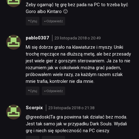
Żeby ogarnąć tę grę bez pada na PC to trzeba być
Goro albo Kintaro 🙂
Cytuj
Odpowiedz
pablo0307
23 listopada 2018 o 20:49
Mi się dobrze grało na klawiaturze i myszy. Uniki
trochę męczące na dłuższą metę, ale bez przesady
jest wiele gier z gorszym sterowaniem. Ja za to nie
rozumiem jak w cokolwiek można grać padem,
próbowałem wiele razy, za każdym razem szlak
mnie trafia, kontroler nie dla mnie.
Cytuj
Odpowiedz
Scorpix
23 listopada 2018 o 21:38
@greedosk|Ta gra powinna tak działać bez moda.
Jest tak samo jak w przypadku Dark Souls. Wydali
grę i niech się społeczność na PC cieszy.