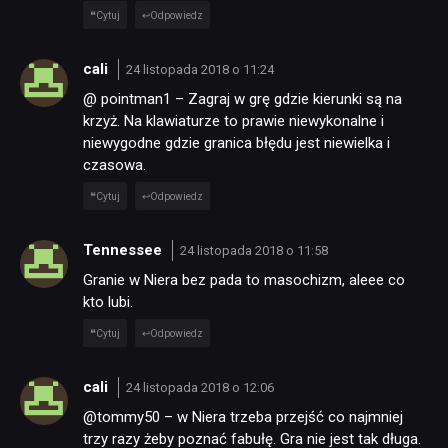
Cytuj
Odpowiedz
cali
24 listopada 2018 o 11:24
@ pointman1 – Zagraj w grę gdzie kierunki są na
krzyż. Na klawiaturze to prawie niewykonalne i
niewygodne gdzie granica błędu jest niewielka i
czasowa.
Cytuj
Odpowiedz
Tennessee
24 listopada 2018 o 11:58
Granie w Niera bez pada to masochizm, aleee co
kto lubi.
Cytuj
Odpowiedz
cali
24 listopada 2018 o 12:06
@tommy50 – w Niera trzeba przejść co najmniej
trzy razy żeby poznać fabułę. Gra nie jest tak długa.