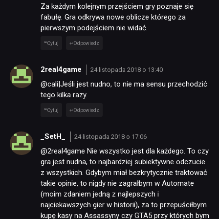
Za każdym kolejnym przejściem gry poznaje się
fabułę. Gra odkrywa nowe oblicze którego za
pierwszym podejściem nie widać.
Cytuj
Odpowiedz
2real4game
24 listopada 2018 o 13:40
@cali|Jeśli jest nudno, to nie ma sensu przechodzić
tego kilka razy.
Cytuj
Odpowiedz
_SetH_
24 listopada 2018 o 17:06
@2real4game Nie wszystko jest dla każdego. To czy
gra jest nudna, to najbardziej subiektywne odczucie
z wszystkich. Gdybym miał bezkrytycznie traktować
takie opinie, to nigdy nie zagrałbym w Automate
(moim zdaniem jedną z najlepszych i
najciekawszych gier w historii), za to przepuściłbym
kupę kasy na Assassyny czy GTA5 przy których bym