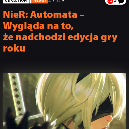
CD-ACTION
NEWSY
23.11.2018
21
NieR: Automata –
Wygląda na to,
że nadchodzi edycja gry
roku