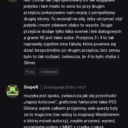
jedynka i tam miało to sens bo przy drugim
przejściu pokazywano nam wojnę z perspektywy
drugiej strony. Tu wcisnęli na siłę, żeby utrzymać styl
jedynki i moim zdaniem słabo to wyszło. Drugie
przejście dodaje tylko kilka scenek i linii dialogowych
a granie 9S jest takie sobie. Przejścia 3 i 4 to tak
naprawdę zupełnie inna fabuła, która powinna się
dziać bezpośrednio po drugim przejściu, bez sensu
było to tak rozbijać, zwłascza, że 4 to było chyba z
30min.
Cytuj
Odpowiedz
SiopeR
25 listopada 2018 o 14:57
muzyka jest spoko, zwłaszcza jak się przechodzi
„napisy końcowe”, graficznie faktycznie takie PS3.
Główny wątek całkiem przyjemny, side questy były
za to tragiczne (nie widzę tu inspiracji Wiedźminem
o której mówili autorzy), zwykłe przynieś, wynieś,
pozamiataj rodem z MMO z rzadka z jakąś