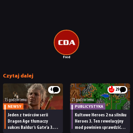
Fred
Czytaj dalej
4
29
15 godzin temu
21 godzin temu
NEWSY
PUBLICYSTYKA
Jeden z twórców serii
Kultowe Heroes 2 na silniku
Dragon Age tłumaczy
Heroes 3. Ten rewelacyjny
sukces Baldur’s Gate’a 3.
mod powinien sprawdzić