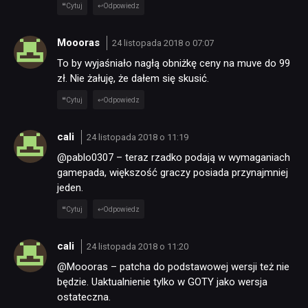
SKLEP
Cytuj
Odpowiedz
Moooras
24 listopada 2018 o 07:07
To by wyjaśniało nagłą obniżkę ceny na muve do 99
zł. Nie żałuję, że dałem się skusić.
Cytuj
Odpowiedz
cali
24 listopada 2018 o 11:19
@pablo0307 – teraz rzadko podają w wymaganiach
gamepada, większość graczy posiada przynajmniej
jeden.
Cytuj
Odpowiedz
cali
24 listopada 2018 o 11:20
@Moooras – patcha do podstawowej wersji też nie
będzie. Uaktualnienie tylko w GOTY jako wersja
ostateczna.