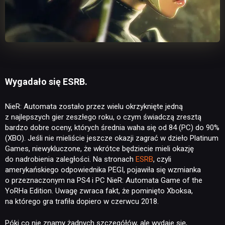
Wygadało się ESRB.
NieR: Automata zostało przez wielu okrzyknięte jedną
z najlepszych gier zeszłego roku, o czym świadczą zresztą
bardzo dobre oceny, których średnia waha się od 84 (PC) do 90%
(XBO). Jeśli nie mieliście jeszcze okazji zagrać w dzieło Platinum
Games, niewykluczone, że wkrótce będziecie mieli okazję
do nadrobienia zaległości. Na stronach
ESRB
, czyli
amerykańskiego odpowiednika PEGI, pojawiła się wzmianka
o przeznaczonym na PS4 i PC NieR: Automata Game of the
YoRHa Edition. Uwagę zwraca fakt, że pominięto Xboksa,
na którego gra trafiła dopiero w czerwcu 2018.
Póki co nie znamy żadnych szczegółów, ale wydaje się,