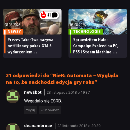
„Zrobili to, co należało
każdy fan
zrobić przy tak dużej
przerwie”
41
08.08.2026
08.08.2026
NEWSY
TECHNOLOGIE
Prezes Take-Two nazywa
Sprawdziłem Halo:
netfliksowy pokaz GTA 6
Campaign Evolved na PC,
wydarzeniem
PS5 i Steam Machine.
obowiązkowym. Nawet
Wygląda świetnie,
nie wie, ilu Netflix
ale ma parę problemów
ma subskrybentów
[RECENZJA TECHNICZNA]
21 odpowiedzi do “NieR: Automata – Wygląda
na to, że nadchodzi edycja gry roku”
newsbot
23 listopada 2018 o 19:37
Wygadało się ESRB.
Cytuj
Odpowiedz
deanambrose
23 listopada 2018 o 20:29