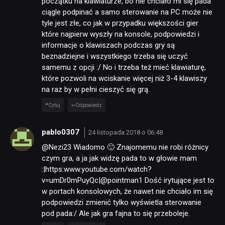
początku na klawiaturze, bo nie chciało mi się pada
ciągle podpinać a samo sterowanie na PC może nie
tyle jest złe, co jak w przypadku większości gier
PUBLICYSTYKA
które najpierw wyszły na konsole, podpowiedzi i
informacje o klawiszach podczas gry są
beznadziejne i wszystkiego trzeba się uczyć
KULTURA
samemu z opcji :/ No i trzeba też mieć klawiaturę,
które pozwoli na wciskanie więcej niż 3-4 klawiszy
na raz by w pełni cieszyć się grą.
RETRO
Cytuj
Odpowiedz
TECHNOLOGIE
pablo0307
24 listopada 2018 o 06:48
@Nezi23 Wiadomo 🙂 Znajomemu nie robi różnicy
czym gra, a ja jak widzę pada to w głowie mam
DYSKUSJE
:|https:www.youtube.com/watch?
v=umDr0mPuyQc|@pointman1 Dość irytujące jest to
w portach konsolowych, że nawet nie chciało im się
JUŻ GRALIŚMY
podpowiedzi zmienić tylko wyświetla sterowanie
pod pada:/ Ale jak gra fajna to się przeboleje.