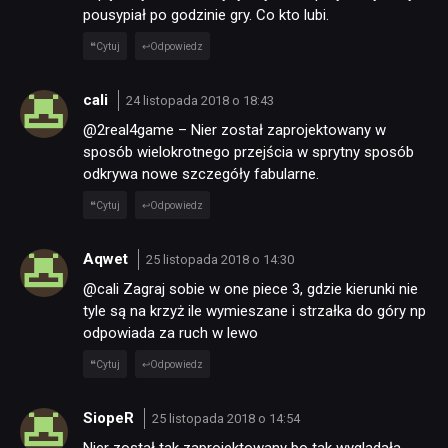
pousypiał po godzinie gry. Co kto lubi.
Cytuj
Odpowiedz
cali
24 listopada 2018 o 18:43
@2real4game – Nier został zaprojektowany w
sposób wielokrotnego przejścia w sprytny sposób
odkrywa nowe szczegóły fabularne.
Cytuj
Odpowiedz
Aqwet
25 listopada 2018 o 14:30
@cali Zagraj sobie w one piece 3, gdzie kierunki nie
tyle są na krzyż ile wymieszane i strzałka do góry np
odpowiada za ruch w lewo
Cytuj
Odpowiedz
SiopeR
25 listopada 2018 o 14:54
Nier został tak zaprojektowany bo tak wyglądała