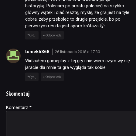
historyjką. Polecam po prostu polecieć na szybko
główny wątek i olać resztę, myślę, że gra jest na tyle
dobra, żeby przeboleć to drugie przejście, bo po
pierwszym reszta jest sporo krótsza 🙂
Cytuj
Odpowiedz
tomek5368
26 listopada 2018 o 17:30
Widziałem gameplay z tej gry i nie wiem czym wy się
jaracie dla mnie ta gra wygląda tak sobie.
Cytuj
Odpowiedz
Skomentuj
Komentarz
Alternative:
*