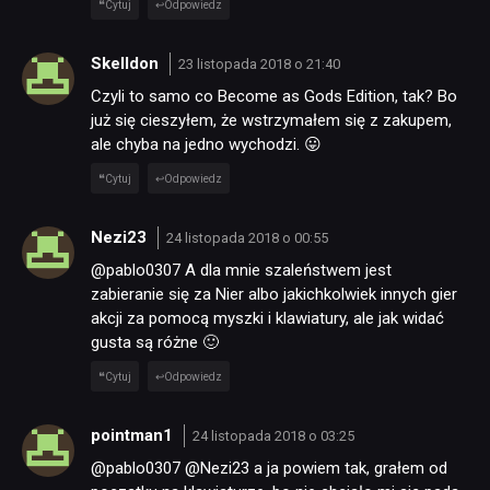
Cytuj
Odpowiedz
Skelldon
23 listopada 2018 o 21:40
Czyli to samo co Become as Gods Edition, tak? Bo
już się cieszyłem, że wstrzymałem się z zakupem,
ale chyba na jedno wychodzi. 😛
Cytuj
Odpowiedz
Nezi23
24 listopada 2018 o 00:55
@pablo0307 A dla mnie szaleństwem jest
zabieranie się za Nier albo jakichkolwiek innych gier
akcji za pomocą myszki i klawiatury, ale jak widać
gusta są różne 🙂
Cytuj
Odpowiedz
NEWSY
pointman1
24 listopada 2018 o 03:25
@pablo0307 @Nezi23 a ja powiem tak, grałem od
RECENZJE