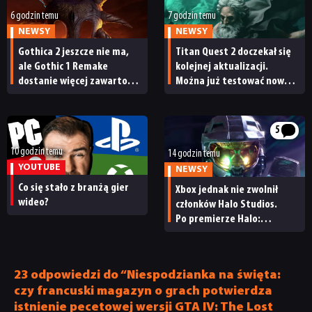
6 godzin temu
7 godzin temu
NEWSY
NEWSY
Gothica 2 jeszcze nie ma,
Titan Quest 2 doczekał się
ale Gothic 1 Remake
kolejnej aktualizacji.
dostanie więcej zawartości.
Można już testować nową
Twórcy zapowiadają
specjalizację oraz system
nadchodzące zmiany
craftingu
5
10 godzin temu
14 godzin temu
YOUTUBE
NEWSY
Co się stało z branżą gier
Xbox jednak nie zwolnił
wideo?
członków Halo Studios.
Po premierze Halo:
Campaign Evolved z pracą
pożegnały się inne osoby
23 odpowiedzi do “Niespodzianka na święta:
czy francuski magazyn o grach potwierdza
istnienie pecetowej wersji GTA IV: The Lost