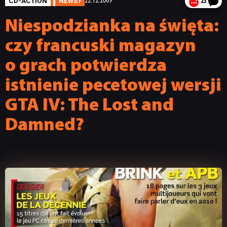
CD-ACTION
NEWSY
22.12.2009
23
Niespodzianka na święta:
czy francuski magazyn
o grach potwierdza
istnienie pecetowej wersji
GTA IV: The Lost and
Damned?