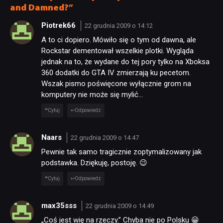
and Damned?”
Piotrek66
22 grudnia 2009 o 14:12
A to ci dopiero. Mówiło się o tym od dawna, ale
Rockstar dementował wszelkie plotki. Wygląda
jednak na to, że wydane do tej pory tylko na Xboksa
360 dodatki do GTA IV zmierzają ku pecetom.
Wszak pismo poświęcone wyłącznie grom na
komputery nie może się mylić…
Cytuj
Odpowiedz
Naars
22 grudnia 2009 o 14:47
Pewnie tak samo tragicznie zoptymalizowany jak
podstawka. Dziękuję, postoję. 😉
Cytuj
Odpowiedz
max35sss
22 grudnia 2009 o 14:49
„Coś jest wię na rzeczy.” Chyba nie po Polsku 😀