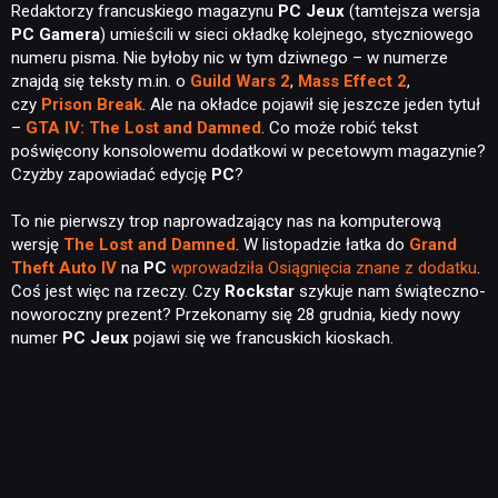
Redaktorzy francuskiego magazynu
PC Jeux
(tamtejsza wersja
PC Gamera
) umieścili w sieci okładkę kolejnego, styczniowego
numeru pisma. Nie byłoby nic w tym dziwnego – w numerze
znajdą się teksty m.in. o
Guild Wars 2
,
Mass Effect 2
,
czy
Prison Break
. Ale na okładce pojawił się jeszcze jeden tytuł
–
GTA IV: The Lost and Damned
. Co może robić tekst
poświęcony konsolowemu dodatkowi w pecetowym magazynie?
Czyżby zapowiadać edycję
PC
?
To nie pierwszy trop naprowadzający nas na komputerową
wersję
The Lost and Damned
. W listopadzie łatka do
Grand
Theft Auto IV
na
PC
wprowadziła Osiągnięcia znane z dodatku
.
Coś jest więc na rzeczy. Czy
Rockstar
szykuje nam świąteczno-
noworoczny prezent? Przekonamy się 28 grudnia, kiedy nowy
numer
PC Jeux
pojawi się we francuskich kioskach.