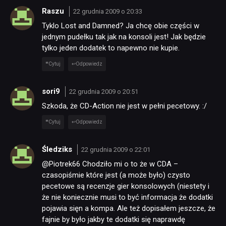
Raszu
22 grudnia 2009 o 20:33
Tyklo Lost and Damned? Ja chcę obie części w
jednym pudełku tak jak na konsoli jest! Jak będzie
tylko jeden dodatek to napewno nie kupie.
Cytuj
Odpowiedz
sori9
22 grudnia 2009 o 20:51
Szkoda, że CD-Action nie jest w pełni pecetowy. :/
Cytuj
Odpowiedz
Śledziks
22 grudnia 2009 o 22:01
@Piotrek66 Chodziło mi o to że w CDA –
czasopiśmie które jest (a może było) czysto
pecetowe są recenzje gier konsolowych (niestety i
że nie koniecznie musi to być informacja że dodatki
pojawia sięn a kompa. Ale też dopisałem jeszcze, że
fajnie by było jakby te dodatki się naprawdę