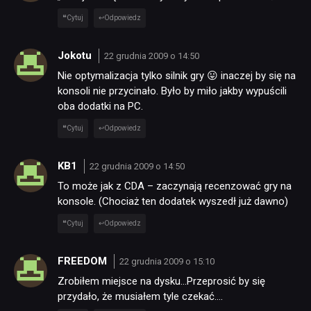
Cytuj
Odpowiedz
Jokotu
22 grudnia 2009 o 14:50
Nie optymalizacja tylko silnik gry 😛 inaczej by się na
konsoli nie przycinało. Było by miło jakby wypuścili
oba dodatki na PC.
Cytuj
Odpowiedz
KB1
22 grudnia 2009 o 14:50
NEWSY
To może jak z CDA – zaczynają recenzować gry na
konsole. (Chociaż ten dodatek wyszedł już dawno)
Cytuj
Odpowiedz
RECENZJE
FREEDOM
22 grudnia 2009 o 15:10
PUBLICYSTYKA
Zrobiłem miejsce na dysku…Przeprosić by się
przydało, że musiałem tyle czekać….