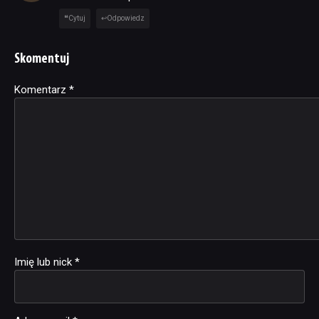
Cytuj
Odpowiedz
Skomentuj
Komentarz
Alternative:
*
Imię lub nick
*