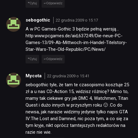
KULTURA
Cytuj
Odpowiedz
sebogothic
22 grudnia 2009 o 15:17
RETRO
A w PC Games-Gothic 3 będzie pełną wersją…
http:www.pcgames.de/aid,637249/Die-neue-PC-
Games-13/09-Ab-Mittwoch-im-Handel-Titelstory-
TECHNOLOGIE
Star-Wars-The-Old-Republic/PC/News/
Cytuj
Odpowiedz
DYSKUSJE
Mycota
22 grudnia 2009 o 15:41
JUŻ GRALIŚMY
sebogothic tyle, że tam te czasopismo kosztuje 25
zł a u nas CD-Action 15, widzisz różnicę? Mimo to,
mamy tak ciekawe gry jak DMC 4, Watchmen, Titan
SKLEP
Quest i dużo innych w przyszłym roku 🙂 .Co do
newsa, jak narazie widzimy jedynie tylko napis GTA
IV:The Lost and Damned, nic poza tym, a co się za
tym kryje, nikt oprócz tamtejszych redaktorów na
razie nie wie.