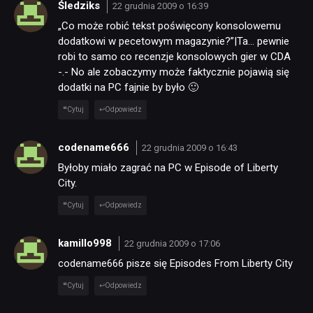
Śledziks
22 grudnia 2009 o 16:39
„Co może robić tekst poświęcony konsolowemu
dodatkowi w pecetowym magazynie?”|Ta… pewnie
robi to samo co recenzje konsolowych gier w CDA
-.- No ale zobaczymy może faktycznie pojawią się
dodatki na PC fajnie by było 🙂
Cytuj
Odpowiedz
codename666
22 grudnia 2009 o 16:43
Byłoby miało zagrać na PC w Episode of Liberty
City.
Cytuj
Odpowiedz
kamillo998
22 grudnia 2009 o 17:06
codename666 pisze się Episodes From Liberty City
Cytuj
Odpowiedz