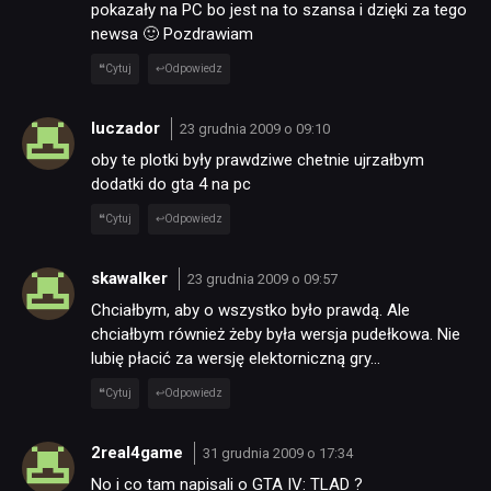
pokazały na PC bo jest na to szansa i dzięki za tego
newsa 🙂 Pozdrawiam
Cytuj
Odpowiedz
luczador
23 grudnia 2009 o 09:10
oby te plotki były prawdziwe chetnie ujrzałbym
dodatki do gta 4 na pc
Cytuj
Odpowiedz
skawalker
23 grudnia 2009 o 09:57
Chciałbym, aby o wszystko było prawdą. Ale
chciałbym również żeby była wersja pudełkowa. Nie
lubię płacić za wersję elektorniczną gry…
Cytuj
Odpowiedz
2real4game
31 grudnia 2009 o 17:34
No i co tam napisali o GTA IV: TLAD ?