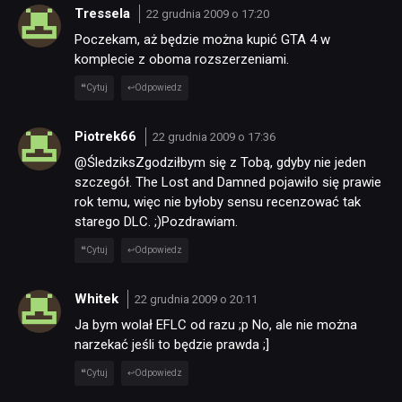
Tressela
22 grudnia 2009 o 17:20
Poczekam, aż będzie można kupić GTA 4 w
komplecie z oboma rozszerzeniami.
Cytuj
Odpowiedz
Piotrek66
22 grudnia 2009 o 17:36
@ŚledziksZgodziłbym się z Tobą, gdyby nie jeden
szczegół. The Lost and Damned pojawiło się prawie
rok temu, więc nie byłoby sensu recenzować tak
starego DLC. ;)Pozdrawiam.
Cytuj
Odpowiedz
Whitek
22 grudnia 2009 o 20:11
Ja bym wolał EFLC od razu ;p No, ale nie można
narzekać jeśli to będzie prawda ;]
Cytuj
Odpowiedz