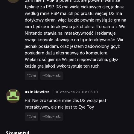
Ja miałem PSP a potem DS, ale powiem wam że
tęsknię za PSP. DS ma wiele ciekawych gier, jednak
według mnie PSP ma ich po prostu więcej. DS ma
dotykowy ekran, więc ludzie pewnie myślą że gra na
nim będzie interaktywna jak cholera.|To samo z Wii.
Nintendo stawia na interaktywność i reklamuje
swoje konsole stawiając na tą interaktywność. Wii
jednak posiadam, oraz jestem zadowolony, gdyż
posiadam dużą alternatywę do komputera.
Większość gier na Wii jest niepowtarzalna, gdyż
każda gra jakoś wykorzystuje ten ruch
Cytuj
Odpowiedz
axinkiewicz
10 czerwca 2010 o 06:10
PS: Nie zrozumcie mnie źle, DS wciąż jest
interaktywny, ale nie jest to Eye Toy.
Cytuj
Odpowiedz
Skomentuj