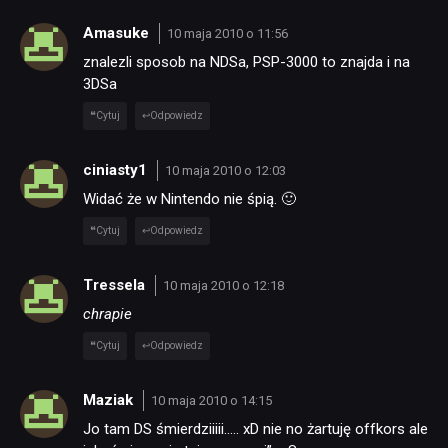
Amasuke
10 maja 2010 o 11:56
znalezli sposob na NDSa, PSP-3000 to znajda i na
3DSa
Cytuj
Odpowiedz
ciniasty1
10 maja 2010 o 12:03
NEWSY
Widać że w Nintendo nie śpią. 🙂
Cytuj
Odpowiedz
RECENZJE
Tressela
10 maja 2010 o 12:18
PUBLICYSTYKA
chrapie
Cytuj
Odpowiedz
KULTURA
Maziak
10 maja 2010 o 14:15
Jo tam DS śmierdziiiii….. xD nie no żartuję offkors ale
RETRO