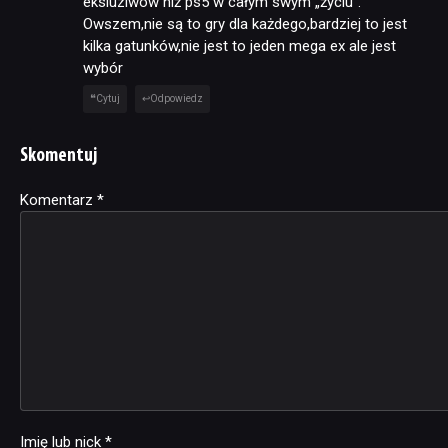
eksluziwow niż ps5 w całym swym „życiu”.
Owszem,nie są to gry dla każdego,bardziej to jest
kilka gatunków,nie jest to jeden mega ex ale jest
wybór
Cytuj
Odpowiedz
Skomentuj
Komentarz
Alternative:
*
Imię lub nick
*