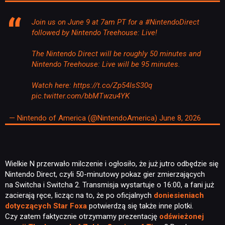
Join us on June 9 at 7am PT for a
#NintendoDirect
followed by Nintendo Treehouse: Live!
The Nintendo Direct will be roughly 50 minutes and
Nintendo Treehouse: Live will be 95 minutes.
Watch here:
https://t.co/Zp54IsS30q
pic.twitter.com/bbMTwzu4YK
— Nintendo of America (@NintendoAmerica)
June 8, 2026
Wielkie N przerwało milczenie i ogłosiło, że już jutro odbędzie się
Nintendo Direct, czyli 50-minutowy pokaz gier zmierzających
na Switcha i Switcha 2. Transmisja wystartuje o 16:00, a fani już
zacierają ręce, licząc na to, że po oficjalnych
doniesieniach
dotyczących Star Foxa
potwierdzą się także inne plotki.
Czy zatem faktycznie otrzymamy prezentację
odświeżonej