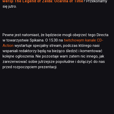
wersji The Legend of Zelda: Ocarina of Time
? Przekonamy
się jutro.
NEWSY
Pewne jest natomiast, że będziecie mogli obejrzeć tego Directa
RECENZJE
w towarzystwie Spikaina. O 15.30 na
twitchowym kanale CD-
Action
wystartuje specjalny stream, podczas którego nasi
wspaniali redaktorzy będą na bieżąco śledzić i komentować
PUBLICYSTYKA
kolejne ogłoszenia. Nie pozostaje wam zatem nic innego, jak
zarezerwować sobie jutrzejsze popołudnie i dołączyć do nas
przed rozpoczęciem prezentacji.
KULTURA
RETRO
TECHNOLOGIE