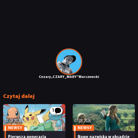
DYSKUSJE
JUŻ GRALIŚMY
SKLEP
Cezary „CZARY_MARY” Marczewski
Czytaj dalej
1
07.08.2026
07.08.2026
NEWSY
NEWSY
Pierwsza generacja
Nowe nazwiska w obsadzie