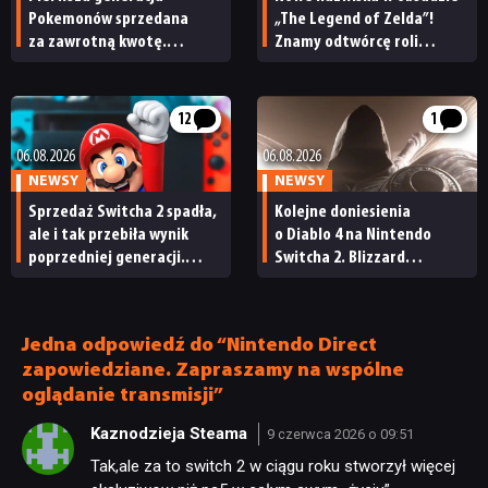
Pokemonów sprzedana
„The Legend of Zelda”!
za zawrotną kwotę.
Znamy odtwórcę roli
Kolejna historyczna
Ganondorfa i ostatnią rolę
transakcja na rynku
Sama Neilla
kolekcjonerskim
12
1
06.08.2026
06.08.2026
NEWSY
NEWSY
Sprzedaż Switcha 2 spadła,
Kolejne doniesienia
ale i tak przebiła wynik
o Diablo 4 na Nintendo
poprzedniej generacji.
Switcha 2. Blizzard
Nintendo ma powody
ma niedługo wydać port
do radości
Jedna odpowiedź do “Nintendo Direct
zapowiedziane. Zapraszamy na wspólne
oglądanie transmisji”
Kaznodzieja Steama
9 czerwca 2026 o 09:51
Tak,ale za to switch 2 w ciągu roku stworzył więcej