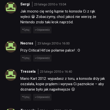
Sergi
23 lutego 2010 o 15:04
Jak mocno cię wróg łupnie to konsola Ci z rąk
DYSKUSJE
wyleci 😀 Zobaczymy, choć jakoś nie wierzę że
Nintendo zrobi taki krok naprzód.
JUŻ GRALIŚMY
Cytuj
Odpowiedz
Necros
23 lutego 2010 o 16:00
SKLEP
Przy Critical Hit’cie połamie palce! : O
Cytuj
Odpowiedz
Tressela
23 lutego 2010 o 16:40
Mario Kart 2012: wypadasz z toru, a konsola drży jak
oszalała, kopie prądem i wyrywa Ci paznokcie – aby
doznanie było jak najpełniejsze 😛
Cytuj
Odpowiedz