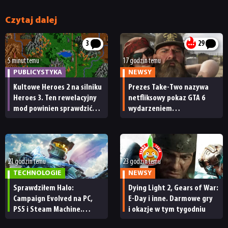
Czytaj dalej
3
29
5 minut temu
17 godzin temu
PUBLICYSTYKA
NEWSY
Kultowe Heroes 2 na silniku
Prezes Take-Two nazywa
Heroes 3. Ten rewelacyjny
netfliksowy pokaz GTA 6
mod powinien sprawdzić
wydarzeniem
każdy fan
obowiązkowym. Nawet
nie wie, ilu Netflix
ma subskrybentów
21 godzin temu
23 godzin temu
TECHNOLOGIE
NEWSY
Sprawdziłem Halo:
Dying Light 2, Gears of War:
Campaign Evolved na PC,
E-Day i inne. Darmowe gry
PS5 i Steam Machine.
i okazje w tym tygodniu
Wygląda świetnie,