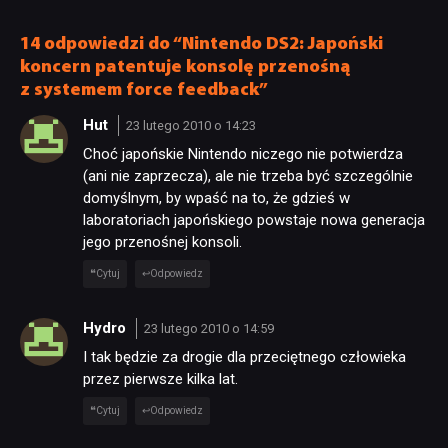
ale ma parę problemów
[RECENZJA TECHNICZNA]
14 odpowiedzi do “Nintendo DS2: Japoński
koncern patentuje konsolę przenośną
z systemem force feedback”
NEWSY
Hut
23 lutego 2010 o 14:23
Choć japońskie Nintendo niczego nie potwierdza
RECENZJE
(ani nie zaprzecza), ale nie trzeba być szczególnie
domyślnym, by wpaść na to, że gdzieś w
laboratoriach japońskiego powstaje nowa generacja
PUBLICYSTYKA
jego przenośnej konsoli.
Cytuj
Odpowiedz
KULTURA
Hydro
23 lutego 2010 o 14:59
I tak będzie za drogie dla przeciętnego człowieka
RETRO
przez pierwsze kilka lat.
Cytuj
Odpowiedz
TECHNOLOGIE