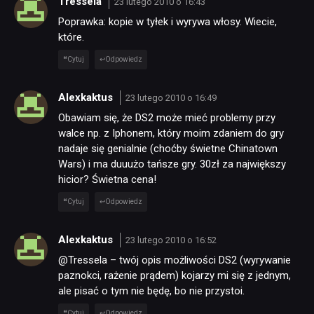
Tressela
23 lutego 2010 o 16:43
Poprawka: kopie w tyłek i wyrywa włosy. Wiecie,
które.
Cytuj
Odpowiedz
Alexkaktus
23 lutego 2010 o 16:49
Obawiam się, że DS2 może mieć problemy przy
walce np. z Iphonem, który moim zdaniem do gry
nadaje się genialnie (choćby świetne Chinatown
Wars) i ma duuużo tańsze gry. 30zł za największy
hicior? Świetna cena!
Cytuj
Odpowiedz
Alexkaktus
23 lutego 2010 o 16:52
@Tressela – twój opis możliwości DS2 (wyrywanie
paznokci, rażenie prądem) kojarzy mi się z jednym,
ale pisać o tym nie będę, bo nie przystoi.
Cytuj
Odpowiedz