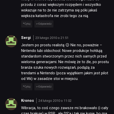
przodu z coraz większym rozpędem i wszystko
wskazuje na to że nie zatrzyma się póki jakaś
większa katastrofa nie zrobi tego za nią.
Cytuj
Odpowiedz
Sergi
23 lutego 2010 o 21:51
Jestem po prostu realistą 😉 Nie no, poważnie –
Nintendo lubi oldschool. Nowe produkcje hołdują
standardom stworzonym przez nich samych przed
wieloma generacjami. Nie mówię że to źle, po prostu
branża szuka nowych rozwiązań, podążą za
trendami a Nintendo (poza wyjątkiem jakim jest pilot
od Wii) w zasadzie stoi w miejscu.
Cytuj
Odpowiedz
Kronos
24 lutego 2010 o 11:02
Wibracja, to coś czego zawsze mi brakowało (i cały
czas brakuje) w PSP… ale DS’a i tak nie kupie, bo ma