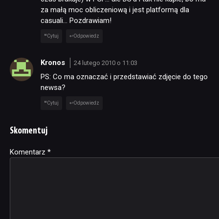
za małą moc obliczeniową i jest platformą dla
casuali… Pozdrawiam!
Cytuj
Odpowiedz
Kronos
24 lutego 2010 o 11:03
PS: Co ma oznaczać i przedstawiać zdjęcie do tego
newsa?
Cytuj
Odpowiedz
Skomentuj
Komentarz
Alternative:
*