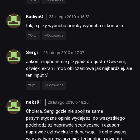
KadwaO
23 lutego 2010 o 16:53
tak, a przy wybuchu bomby wybucha ci konsola
Cytuj
Odpowiedz
Sergi
23 lutego 2010 o 17:07
Jakoś mi iphone nie przypadł do gustu. Owszem,
dźwięk, ekran i moc obliczeniowa jak najbardziej, ale
ten input :/
Cytuj
Odpowiedz
neks91
23 lutego 2010 o 18:25
Cholera, Sergi gdzie nie spojrze same
pesymistyczne opinie wydajesz, do wszystkiego
podchodzisz naprawde sceptycznie, i czasami
naprawde człowieka to denerwuje. Troche więcej
wiary w twórców, przecież technologia idzie do