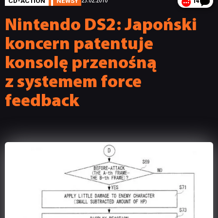
CD-ACTION
NEWSY
23.02.2010
14
Nintendo DS2: Japoński
koncern patentuje
konsolę przenośną
z systemem force
feedback