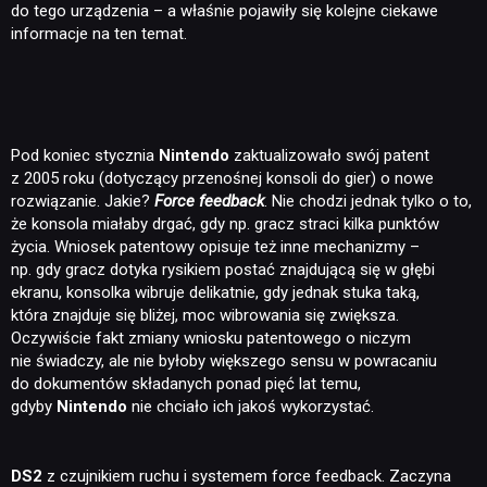
do tego urządzenia – a właśnie pojawiły się kolejne ciekawe
informacje na ten temat.
Pod koniec stycznia
Nintendo
zaktualizowało swój patent
z 2005 roku (dotyczący przenośnej konsoli do gier) o nowe
rozwiązanie. Jakie?
Force feedback
. Nie chodzi jednak tylko o to,
że konsola miałaby drgać, gdy np. gracz straci kilka punktów
życia. Wniosek patentowy opisuje też inne mechanizmy –
np. gdy gracz dotyka rysikiem postać znajdującą się w głębi
ekranu, konsolka wibruje delikatnie, gdy jednak stuka taką,
która znajduje się bliżej, moc wibrowania się zwiększa.
Oczywiście fakt zmiany wniosku patentowego o niczym
nie świadczy, ale nie byłoby większego sensu w powracaniu
do dokumentów składanych ponad pięć lat temu,
gdyby
Nintendo
nie chciało ich jakoś wykorzystać.
DS2
z czujnikiem ruchu i systemem force feedback. Zaczyna