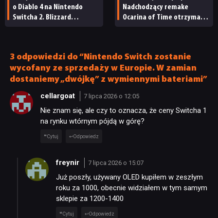
o Diablo 4 na Nintendo
Nadchodzący remake
Switcha 2. Blizzard
Ocarina of Time otrzyma
ma niedługo wydać port
polską wersję językową
3 odpowiedzi do “Nintendo Switch zostanie
wycofany ze sprzedaży w Europie. W zamian
dostaniemy „dwójkę” z wymiennymi bateriami”
cellargoat
7 lipca 2026 o 12:05
Nie znam się, ale czy to oznacza, że ceny Switcha 1
na rynku wtórnym pójdą w górę?
Cytuj
Odpowiedz
freynir
7 lipca 2026 o 15:07
Już poszły, używany OLED kupiłem w zeszłym
roku za 1000, obecnie widziałem w tym samym
sklepie za 1200-1400
Cytuj
Odpowiedz