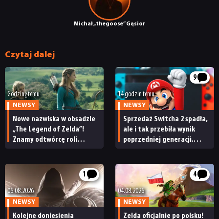
Michał „thegoose” Gąsior
Czytaj dalej
9
Godzinę temu
14 godzin temu
NEWSY
NEWSY
Nowe nazwiska w obsadzie
Sprzedaż Switcha 2 spadła,
„The Legend of Zelda”!
ale i tak przebiła wynik
Znamy odtwórcę roli
poprzedniej generacji.
Ganondorfa i ostatnią rolę
Nintendo ma powody
Sama Neilla
do radości
1
4
06.08.2026
04.08.2026
NEWSY
NEWSY
Kolejne doniesienia
Zelda oficjalnie po polsku!