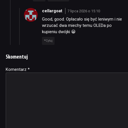
cellargoat
7 lipca 2026 o 15:10
Good, good. Opłacało się być leniwym i nie
wrzucać dwa miechy temu OLEDa po
kupieniu dwójki 😀
Cytuj
Skomentuj
Komentarz
Alternative:
*