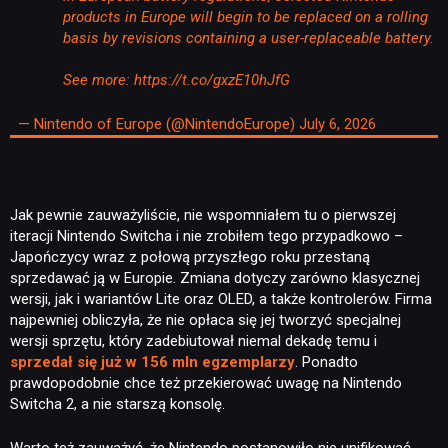
products in Europe will begin to be replaced on a rolling
basis by revisions containing a user-replaceable battery.
See more:
https://t.co/gxzE10hJfG
— Nintendo of Europe (@NintendoEurope)
July 6, 2026
Jak pewnie zauważyliście, nie wspomniałem tu o pierwszej
iteracji Nintendo Switcha i nie zrobiłem tego przypadkowo –
Japończycy wraz z połową przyszłego roku przestaną
sprzedawać ją w Europie. Zmiana dotyczy zarówno klasycznej
wersji, jak i wariantów Lite oraz OLED, a także kontrolerów. Firma
NEWSY
najpewniej obliczyła, że nie opłaca się jej tworzyć specjalnej
wersji sprzętu, który zadebiutował niemal dekadę temu i
sprzedał się już w 156 mln egzemplarzy
. Ponadto
RECENZJE
prawdopodobnie chce też przekierować uwagę na Nintendo
Switcha 2, a nie starszą konsolę.
PUBLICYSTYKA
Warto też zauważyć, że Nintendo postanowiło nie unifikować