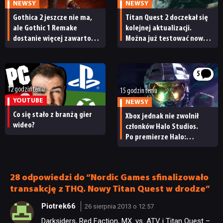
NEWSY
NEWSY
Gothica 2 jeszcze nie ma,
Titan Quest 2 doczekał się
ale Gothic 1 Remake
kolejnej aktualizacji.
dostanie więcej zawartości.
Można już testować nową
Twórcy zapowiadają
specjalizację oraz system
nadchodzące zmiany
craftingu
5
12 godzin temu
15 godzin temu
YOUTUBE
NEWSY
Co się stało z branżą gier
Xbox jednak nie zwolnił
wideo?
członków Halo Studios.
Po premierze Halo:
Campaign Evolved z pracą
pożegnały się inne osoby
28 odpowiedzi do “Nordic Games sfinalizowało
transakcję z THQ. Nowy Titan Quest w drodze”
Piotrek66
26 sierpnia 2013 o 12:57
Darksiders, Red Faction, MX. vs. ATV i Titan Quest –