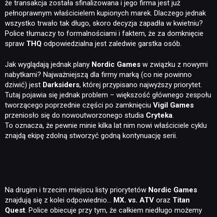
że transakcja została sfinalizowana i jego firma jest już
pełnoprawnym właścicielem kupionych marek. Dlaczego jednak
wszystko trwało tak długo, skoro decyzja zapadła w kwietniu?
Police tłumaczy to formalnościami i faktem, że za domknięcie
spraw
THQ
odpowiedzialna jest zaledwie garstka osób.
Jak wyglądają jednak plany
Nordic
Games
w związku z nowymi
nabytkami? Najważniejszą dla firmy marką (co nie powinno
dziwić) jest
Darksiders
, której przypisano najwyższy priorytet.
Tutaj pojawia się jednak problem – większość głównego zespołu
tworzącego poprzednie części po zamknięciu
Vigil
Games
przeniosło się do nowoutworzonego studia
Cryteka
.
To oznacza, że pewnie minie kilka lat nim nowi właściciele cyklu
znajdą ekipę zdolną stworzyć godną kontynuację serii.
Na drugim i trzecim miejscu listy priorytetów
Nordic
Games
znajdują się z kolei odpowiednio…
MX. vs. ATV
oraz
Titan
Quest
. Police obiecuje przy tym, że całkiem niedługo możemy