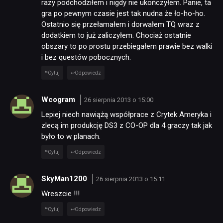
razy podchodziłem i nigdy nie ukończyłem. Panie, ta
gra po pewnym czasie jest tak nudna że ło-ho-ho.
RECENZJE
Ostatnio się przełamałem i dorwałem TQ wraz z
dodatkiem to już zaliczyłem. Chociaż ostatnie
obszary to po prostu przebiegałem prawie bez walki
PUBLICYSTYKA
i bez questów pobocznych.
Cytuj
Odpowiedz
KULTURA
Wcogram
26 sierpnia 2013 o 15:00
Lepiej niech nawiążą współprace z Crytek Ameryka i
RETRO
zlecą im produkcję DS3 z CO-OP dla 4 graczy tak jak
było to w planach.
TECHNOLOGIE
Cytuj
Odpowiedz
DYSKUSJE
SkyMan1200
26 sierpnia 2013 o 15:11
Wreszcie !!!
Cytuj
Odpowiedz
JUŻ GRALIŚMY