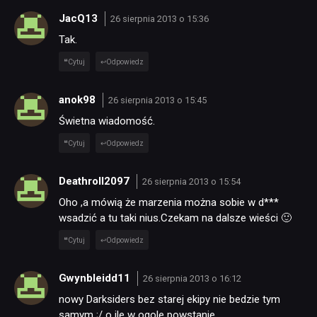
JacQ13
26 sierpnia 2013 o 15:36
SKLEP
Tak.
Cytuj
Odpowiedz
anok98
26 sierpnia 2013 o 15:45
Świetna wiadomość.
Cytuj
Odpowiedz
Deathroll2097
26 sierpnia 2013 o 15:54
Oho ,a mówią że marzenia można sobie w d***
wsadzić a tu taki nius.Czekam na dalsze wieści 🙂
Cytuj
Odpowiedz
Gwynbleidd11
26 sierpnia 2013 o 16:12
nowy Darksiders bez starej ekipy nie bedzie tym
samym ;/ o ile w ogole powstanie…