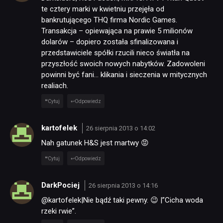
te cztery marki w kwietniu przejęła od
bankrutującego THQ firma Nordic Games.
Transakcja – opiewająca na prawie 5 milionów
dolarów – dopiero została sfinalizowana i
przedstawiciele spółki rzucili nieco światła na
przyszłość swoich nowych nabytków. Zadowoleni
powinni być fani… klikania i sieczenia w mitycznych
realiach.
Cytuj
Odpowiedz
kartofelek
26 sierpnia 2013 o 14:02
Nah gatunek H&S jest martwy 😡
Cytuj
Odpowiedz
DarkPociej
26 sierpnia 2013 o 14:16
@kartofelek|Nie bądź taki pewny. 😉 |”Cicha woda
rzeki rwie”.