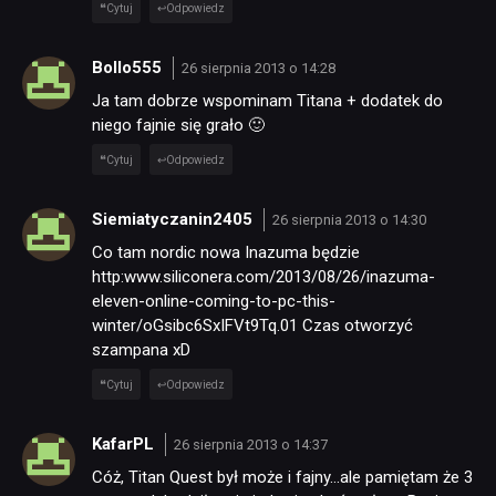
Cytuj
Odpowiedz
Bollo555
26 sierpnia 2013 o 14:28
Ja tam dobrze wspominam Titana + dodatek do
niego fajnie się grało 🙂
Cytuj
Odpowiedz
Siemiatyczanin2405
26 sierpnia 2013 o 14:30
Co tam nordic nowa Inazuma będzie
http:www.siliconera.com/2013/08/26/inazuma-
eleven-online-coming-to-pc-this-
winter/oGsibc6SxIFVt9Tq.01 Czas otworzyć
szampana xD
Cytuj
Odpowiedz
KafarPL
26 sierpnia 2013 o 14:37
NEWSY
Cóż, Titan Quest był może i fajny…ale pamiętam że 3