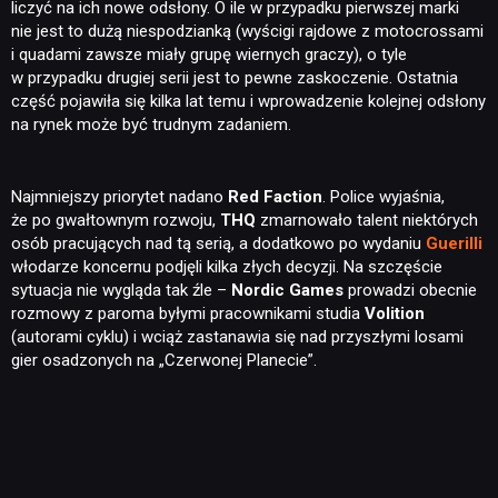
liczyć na ich nowe odsłony. O ile w przypadku pierwszej marki
nie jest to dużą niespodzianką (wyścigi rajdowe z motocrossami
i quadami zawsze miały grupę wiernych graczy), o tyle
w przypadku drugiej serii jest to pewne zaskoczenie. Ostatnia
część pojawiła się kilka lat temu i wprowadzenie kolejnej odsłony
na rynek może być trudnym zadaniem.
Najmniejszy priorytet nadano
Red
Faction
. Police wyjaśnia,
że po gwałtownym rozwoju,
THQ
zmarnowało talent niektórych
osób pracujących nad tą serią, a dodatkowo po wydaniu
Guerilli
włodarze koncernu podjęli kilka złych decyzji. Na szczęście
sytuacja nie wygląda tak źle –
Nordic Games
prowadzi obecnie
rozmowy z paroma byłymi pracownikami studia
Volition
(autorami cyklu) i wciąż zastanawia się nad przyszłymi losami
gier osadzonych na „Czerwonej Planecie”.