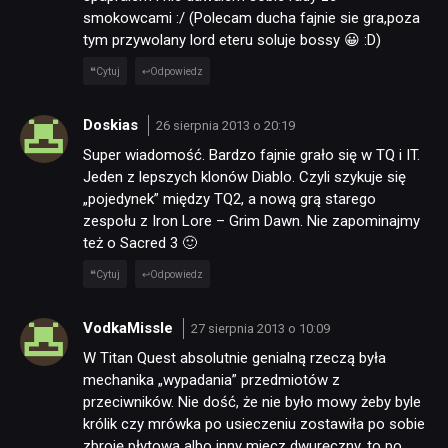
smokowcami :/ (Polecam ducha fajnie sie gra,poza
tym przywolany lord eteru soluje bossy 😀 :D)
Cytuj
Odpowiedz
Doskias
26 sierpnia 2013 o 20:19
Super wiadomość. Bardzo fajnie grało się w TQ i IT.
Jeden z lepszych klonów Diablo. Czyli szykuje się
„pojedynek” między TQ2, a nową grą starego
zespołu z Iron Lore – Grim Dawn. Nie zapominajmy
też o Sacred 3 🙂
Cytuj
Odpowiedz
VodkaMissle
27 sierpnia 2013 o 10:09
W Titan Quest absolutnie genialną rzeczą była
mechanika „wypadania” przedmiotów z
przeciwników. Nie dość, że nie było mowy żeby byle
królik czy mrówka po usieczeniu zostawiła po sobie
zbroję płytową albo inny miecz dwuręczny, to po