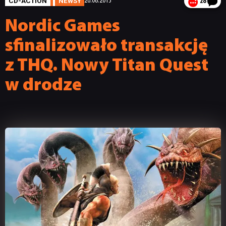
CD-ACTION
NEWSY
26.08.2013
28
Nordic Games
sfinalizowało transakcję
z THQ. Nowy Titan Quest
w drodze