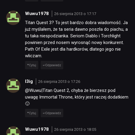
Wuwu1978
26 sierpnia 2013 o 17:17
Titan Quest 3? To jest bardzo dobra wiadomość. Ja
już myślałem, że ta seria dawno poszła do piachu, a
tu taka niespodzianka. Seriom Diablo i Torchlight
powinien przed nosem wyrosnąć nowy konkurent.
Path Of Exile jest dla hardkorów, dlatego jego nie
wliczam.
Cytuj
Odpowiedz
I3ig
26 sierpnia 2013 o 17:26
@Wuwu|Titan Quest 2, chyba że bierzesz pod
uwagę Immortal Throne, który jest raczej dodatkiem
🙂
Cytuj
Odpowiedz
Wuwu1978
26 sierpnia 2013 o 18:05