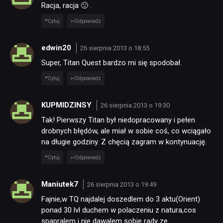
Racja, racja 🙂 .
Cytuj
Odpowiedz
edwin20
26 sierpnia 2013 o 18:55
Super, Titan Quest bardzo mi się spodobał.
Cytuj
Odpowiedz
KUPMIDZINSY
26 sierpnia 2013 o 19:30
Tak! Pierwszy Titan był niedopracowany i pełen
drobnych błędów, ale miał w sobie coś, co wciągało
na długie godziny. Z chęcią zagram w kontynuację.
Cytuj
Odpowiedz
Maniutek7
26 sierpnia 2013 o 19:49
Fajnie,w TQ najdalej doszedlem do 3 aktu(Orient)
ponad 30 lvl duchem w polaczeniu z natura,cos
spapralem i nie dawalem sobie rady ze