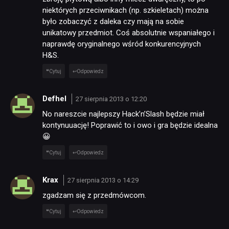
niektórych przeciwnikach (np. szkieletach) można
było zobaczyć z daleka czy mają na sobie
unikatowy przedmiot. Coś absolutnie wspaniałego i
naprawdę oryginalnego wśród konkurencyjnych
H&S.
Cytuj
Odpowiedz
Defhel
27 sierpnia 2013 o 12:20
No nareszcie najlepszy Hack’n’Slash będzie miał
kontynuuację! Poprawić to i owo i gra będzie idealna
😀
Cytuj
Odpowiedz
Krax
27 sierpnia 2013 o 14:29
zgadzam się z przedmówcom.
Cytuj
Odpowiedz