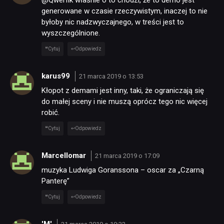
@Qwerfik właśnie o to chodzi, że to demo jest
generowane w czasie rzeczywistym, inaczej to nie
byłoby nic nadzwyczajnego, w treści jest to
wyszczególnione.
Cytuj
Odpowiedz
karus99
21 marca 2019 o 13:53
Kłopot z demami jest inny, taki, że ograniczają się
do małej sceny i nie muszą oprócz tego nic więcej
robić.
Cytuj
Odpowiedz
Marcellomar
21 marca 2019 o 17:09
muzyka Ludwiga Goranssona – oscar za „Czarną
Panterę”
Cytuj
Odpowiedz
'M'