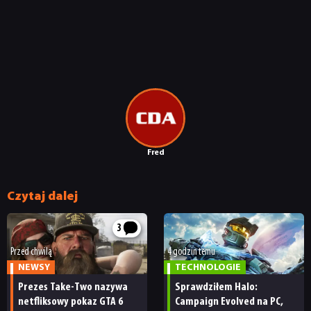
NEWSY
RECENZJE
PUBLICYSTYKA
Fred
KULTURA
Czytaj dalej
RETRO
3
Przed chwilą
4 godzin temu
NEWSY
TECHNOLOGIE
TECHNOLOGIE
Prezes Take-Two nazywa
Sprawdziłem Halo:
netfliksowy pokaz GTA 6
Campaign Evolved na PC,