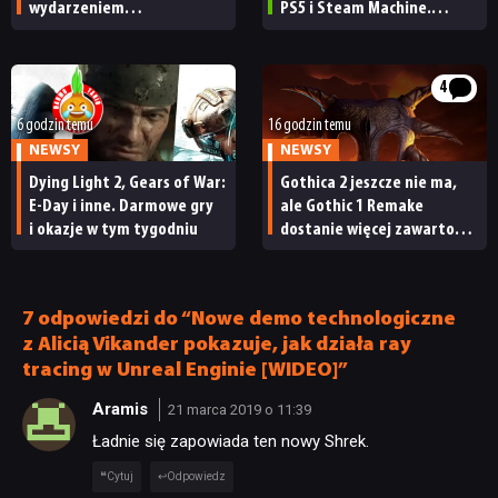
wydarzeniem
PS5 i Steam Machine.
DYSKUSJE
obowiązkowym. Nawet
Wygląda świetnie,
nie wie, ilu Netflix
ale ma parę problemów
ma subskrybentów
[RECENZJA TECHNICZNA]
JUŻ GRALIŚMY
4
6 godzin temu
16 godzin temu
NEWSY
NEWSY
SKLEP
Dying Light 2, Gears of War:
Gothica 2 jeszcze nie ma,
E-Day i inne. Darmowe gry
ale Gothic 1 Remake
i okazje w tym tygodniu
dostanie więcej zawartości.
Twórcy zapowiadają
nadchodzące zmiany
7 odpowiedzi do “Nowe demo technologiczne
z Alicią Vikander pokazuje, jak działa ray
tracing w Unreal Enginie [WIDEO]”
Aramis
21 marca 2019 o 11:39
Ładnie się zapowiada ten nowy Shrek.
Cytuj
Odpowiedz