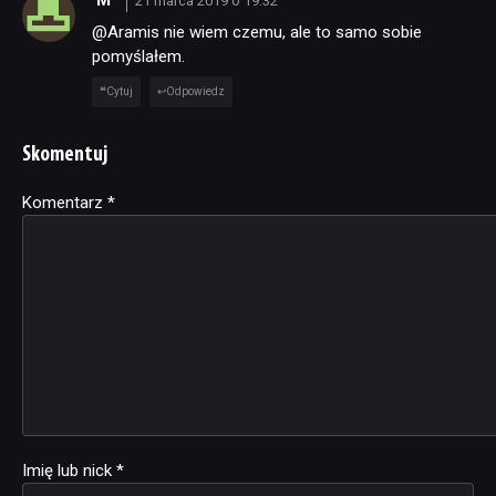
21 marca 2019 o 19:32
@Aramis nie wiem czemu, ale to samo sobie
pomyślałem.
Cytuj
Odpowiedz
Skomentuj
Komentarz
Alternative:
*
Imię lub nick
*