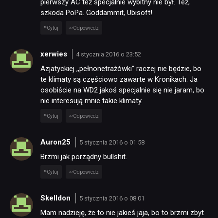
pierwszy AC też specjalnie wybitny nie był. Też,
szkoda PoPa. Goddammit, Ubisoft!
Cytuj
Odpowiedz
xerwies
4 stycznia 2016 o 23:52
Azjatyckiej ,,pełnonetrażówki” raczej nie będzie, bo
te klimaty są częściowo zawarte w Kronikach. Ja
osobiście na WD2 jakoś specjalnie się nie jaram, bo
nie interesują mnie takie klimaty.
Cytuj
Odpowiedz
Auron25
5 stycznia 2016 o 01:58
Brzmi jak porządny bullshit.
Cytuj
Odpowiedz
Skelldon
5 stycznia 2016 o 08:01
Mam nadzieję, że to nie jakieś jaja, bo to brzmi zbyt