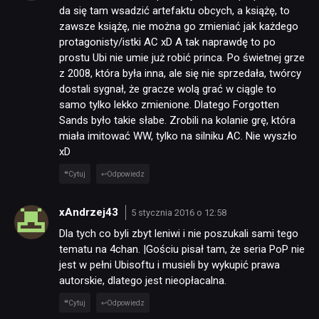
da się tam wsadzić artefaktu obcych, a książę, to
zawsze książę, nie można go zmieniać jak każdego
protagonisty/istki AC xD A tak naprawdę to po
prostu Ubi nie umie już robić princa. Po świetnej grze
z 2008, która była inna, ale się nie sprzedała, twórcy
dostali sygnał, że gracze wolą grać w ciągle to
samo tylko lekko zmienione. Dlatego Forgotten
Sands było takie słabe. Zrobili na kolanie grę, która
miała imitować WW, tylko na silniku AC. Nie wyszło
xD
Cytuj
Odpowiedz
xAndrzej43
5 stycznia 2016 o 12:58
Dla tych co byli zbyt leniwi i nie poszukali sami tego
tematu na 4chan. |Gościu pisał tam, że seria PoP nie
jest w pełni Ubisoftu i musieli by wykupić prawa
autorskie, dlatego jest nieopłacalna.
Cytuj
Odpowiedz