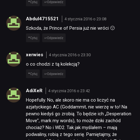
Cytuj
Odpowiedz
Abdul4715521
4 stycznia 2016 o 23:08
Szkoda, że Prince of Persia już nie wróci 🙁
Cytuj
Odpowiedz
xerwies
4 stycznia 2016 o 23:30
o co chodzi z tą kolekcją?
Cytuj
Odpowiedz
AdiXeR
4 stycznia 2016 o 23:42
Hopefully. No, ale skoro nie ma co liczyć na
azjatyckiego AC (Goddammit, nie wierzę w to! Na
pewno kiedyś go zrobią. To będzie ich „Desperation
Move”, mark my words), to może dziki zachód
chociaż? No i WD2. Tak jak myślałem – mają
podwaliny, robią z tego serię. Pamiętajmy, że