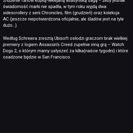
znużenie fanów kopiuj-wklejaną asasyńską sagą – żeby jednak
świadomość marki nie spadła, w tym roku wyjdą dwa
sidescrollery z serii Chronicles, film (grudzień) oraz kolekcja
AC (jeszcze niepotwierdzona oficjalnie, ale śladów jest na tyle
dużo…).
Według Schreiera zresztą Ubisoft osłodzi graczom brak wielkiej
premiery z logiem Assassin’s Creed zupełnie inną grą – Watch
Dogs 2, o którym mamy usłyszeć za kilka(naście tygodni) i które
osadzone będzie w San Francisco.