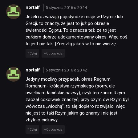
nortalf
5 stycznia 2016 o 20:14
Jeżeli rozważają pojedyncze misje w Rzymie lub
Grecji, to znaczy, że jest to już po okresie
świetności Egiptu. To oznacza też, ze to jest
całkiem dobrze udokumentowany okres. Więc coś
tu jest nie tak. |Zresztą jakoś w to nie wierzę.
Cytuj
Odpowiedz
nortalf
5 stycznia 2016 o 20:42
Jedyny możliwy przypadek, okres Regnum
Romanum- królestwa rzymskiego (sorry, ale
uwielbiam łacińskie nazwy), czyli ten zanim Rzym
zaczął cokolwiek znaczyć, przy czym ów Rzym był
wówczas „wiochą”, to się dopiero rozwijało, więc
nie jest to taki Rzym jakim go znamy i nie jest
zbytnio ciekawy.
Cytuj
Odpowiedz