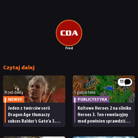
Fred
Czytaj dalej
11
Przed chwilą
5 godzin temu
NEWSY
PUBLICYSTYKA
Jeden z twórców serii
Kultowe Heroes 2 na silniku
Dragon Age tłumaczy
Heroes 3. Ten rewelacyjny
sukces Baldur’s Gate’a 3.
mod powinien sprawdzić
„Zrobili to, co należało
każdy fan
zrobić przy tak dużej