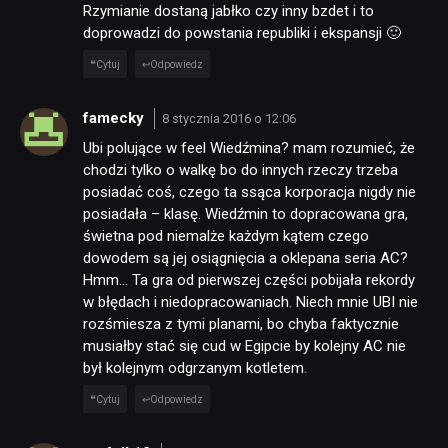
Rzymianie dostaną jabłko czy inny bzdet i to
doprowadzi do powstania republiki i ekspansji 🙂
Cytuj
Odpowiedz
famecky
8 stycznia 2016 o 12:06
Ubi polujące w feel Wiedźmina? mam rozumieć, że
chodzi tylko o walkę bo do innych rzeczy trzeba
posiadać coś, czego ta ssąca korporacja nigdy nie
posiadała – klasę. Wiedźmin to dopracowana gra,
świetna pod niemalże każdym kątem czego
dowodem są jej osiągnięcia a oklepana seria AC?
Hmm… Ta gra od pierwszej części pobijała rekordy
w błędach i niedopracowaniach. Niech mnie UBI nie
rozśmiesza z tymi planami, bo chyba faktycznie
musiałby stać się cud w Egipcie by kolejny AC nie
był kolejnym odgrzanym kotletem.
Cytuj
Odpowiedz