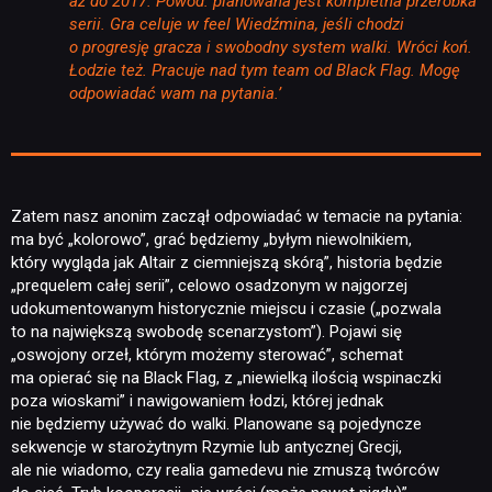
aż do 2017. Powód: planowana jest kompletna przeróbka
serii. Gra celuje w feel Wiedźmina, jeśli chodzi
o progresję gracza i swobodny system walki. Wróci koń.
Łodzie też. Pracuje nad tym team od Black Flag. Mogę
odpowiadać wam na pytania.’
Zatem nasz anonim zaczął odpowiadać w temacie na pytania:
ma być „kolorowo”, grać będziemy „byłym niewolnikiem,
który wygląda jak Altair z ciemniejszą skórą”, historia będzie
„prequelem całej serii”, celowo osadzonym w najgorzej
udokumentowanym historycznie miejscu i czasie („pozwala
to na największą swobodę scenarzystom”). Pojawi się
„oswojony orzeł, którym możemy sterować”, schemat
ma opierać się na Black Flag, z „niewielką ilością wspinaczki
poza wioskami” i nawigowaniem łodzi, której jednak
nie będziemy używać do walki. Planowane są pojedyncze
sekwencje w starożytnym Rzymie lub antycznej Grecji,
ale nie wiadomo, czy realia gamedevu nie zmuszą twórców