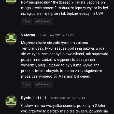
PoP nieopłacalny? the [beeep]? |jak na Japonię oni
mogą kręcić nosem? to duuużo lepszy wybór by był
niż Egipt, ale myślę, że i tak będzie lepszy niż USA
NEWSY
Cytuj
Odpowiedz
RECENZJE
Veldrim
5 stycznia 2016 o 12:05
Mojżesz okaże się założycielem zakonu
Templariuszy, tylko jeszcze pod inną nazwą, wyda
PUBLICYSTYKA
się że żydzi zamiast być niewolnikami, tak naprawdę
potajemnie rzadzili w egipcie i to asasyni ich
KULTURA
wypędzili, plagi Egipskie to były iluzje wywołane
przez artefakt obcych, to samo z rozstąpieniem
moża czerwonego 😛 A faraon był gejem.
RETRO
Cytuj
Odpowiedz
TECHNOLOGIE
Rychu111111
5 stycznia 2016 o 12:13
Cudów nie ma wszystko ściema, po za tym 2 letni
cykl przerwy to bardzo mało dla tej serii, powinni się