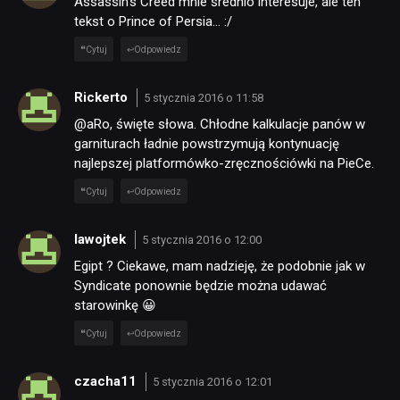
Assassin’s Creed mnie średnio interesuje, ale ten
tekst o Prince of Persia… :/
Cytuj
Odpowiedz
Rickerto
5 stycznia 2016 o 11:58
@aRo, święte słowa. Chłodne kalkulacje panów w
garniturach ładnie powstrzymują kontynuację
najlepszej platformówko-zręcznościówki na PieCe.
Cytuj
Odpowiedz
lawojtek
5 stycznia 2016 o 12:00
Egipt ? Ciekawe, mam nadzieję, że podobnie jak w
Syndicate ponownie będzie można udawać
starowinkę 😀
Cytuj
Odpowiedz
czacha11
5 stycznia 2016 o 12:01