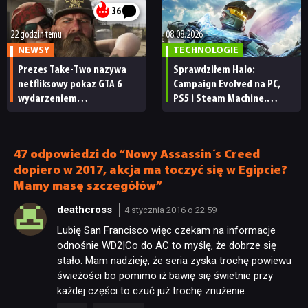
przerwie”
36
22 godzin temu
08.08.2026
NEWSY
TECHNOLOGIE
Prezes Take-Two nazywa
Sprawdziłem Halo:
netfliksowy pokaz GTA 6
Campaign Evolved na PC,
wydarzeniem
PS5 i Steam Machine.
obowiązkowym. Nawet
Wygląda świetnie,
nie wie, ilu Netflix
ale ma parę problemów
ma subskrybentów
[RECENZJA TECHNICZNA]
47 odpowiedzi do “Nowy Assassin´s Creed
dopiero w 2017, akcja ma toczyć się w Egipcie?
Mamy masę szczegółów”
deathcross
4 stycznia 2016 o 22:59
Lubię San Francisco więc czekam na informacje
odnośnie WD2|Co do AC to myślę, że dobrze się
stało. Mam nadzieję, że seria zyska trochę powiewu
świeżości bo pomimo iż bawię się świetnie przy
każdej części to czuć już trochę znużenie.