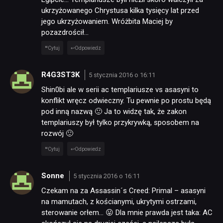
ukrzyżowanego Chrystusa kilka tysięcy lat przed
jego ukrzyżowaniem. Wróżbita Maciej by
pozazdrościł…
Cytuj
Odpowiedz
R4G3ST3K
5 stycznia 2016 o 16:11
Shin0bi ale w serii ac templariusze vs asasyni to
konflikt wręcz odwieczny. Tu pewnie po prostu będą
pod inną nazwą 🙂 Ja to widzę tak, że zakon
templariuszy był tylko przykrywką, sposobem na
rozwój 🙂
Cytuj
Odpowiedz
Sonne
5 stycznia 2016 o 16:11
Czekam na za Assassin´s Creed: Primal – asasyni
na mamutach, z kościanymi, ukrytymi ostrzami,
sterowanie orłem… 😛 Dla mnie prawda jest taka: AC