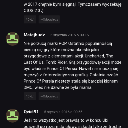
w 2017 chętnie bym sięgnął. Tymczasem wyczekuję
CtOS 2.0 ;)
Cytuj
Odpowiedz
Matejbudz
5 stycznia 2016 o 09:16
Nie porzucą marki POP. Ostatnio popularnością
cieszą się gry które można określić jako
przygodowe z elementami akcji: Uncharted, The
Last Of Us, Tomb Rider. Grą przygodową/akcji może
być właśnie Prince Of Persia. Nawet nie muszą się
męczyć z fotorealistyczna grafiką. Ostatnia cześć
Prince Of Persia niestety stała się bardziej klonem
DMC, wiec nie dziwne że była marna.
Cytuj
Odpowiedz
Qvist91
5 stycznia 2016 o 09:55
Jeśli to wszystko jest prawdą to w końcu Ubi
poszedł po rozum do głowy, szkoda tylko że trochę