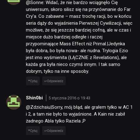
@Sonne: Widać, że nie bardzo wciągnęło Cię
uniwersum, skoro silisz się na przyrównanie do Far
Cry’a. Co zabawne – masz trochę racji, bo w końcu
seria dąży do wyjaśnienia Pierwszej Cywilizacji, więc
możliwe, że się jeszcze bardziej cofną, ale w czas i
miejsce dużo bardziej odległe i raczej
przypominające Mass Effect niż Primal.|Jedynka
była dobra, bo była nowa- ale nudna. Trylogia Ezio
jest imo wyśmienita (ŁĄCZNIE z Revelations), ale
każda gra była nieco czymś innym. I tak samo
dobrym, tylko na inne sposoby.
Cytuj
Odpowiedz
Shin0bi
5 stycznia 2016 o 19:43
@Zdzichsiu|Sorry, mój błąd, ale grałem tylko w AC 1
i 2, a tam nie było to wyjaśnione. A Kain nie zabił
żadnego Abla tylko Raziela ;P
Cytuj
Odpowiedz