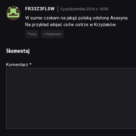
FR33Z3FL0W
5 października 2016 o 18:03
W sumie czekam na jakąś polską odsłonę Asasyna.
Na przykład wbijać ciche ostrze w Krzyżaków.
Cytuj
Odpowiedz
Skomentuj
Komentarz
Alternative:
*