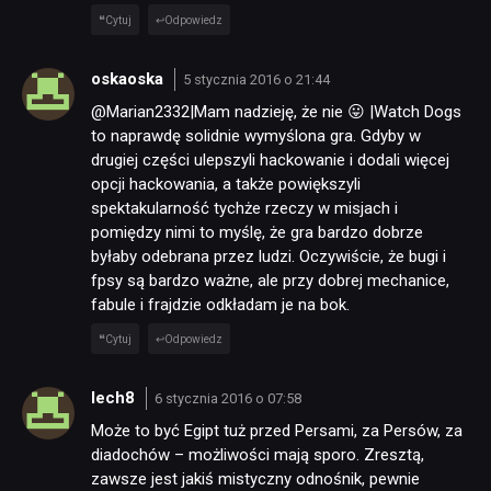
Cytuj
Odpowiedz
oskaoska
5 stycznia 2016 o 21:44
@Marian2332|Mam nadzieję, że nie 😛 |Watch Dogs
to naprawdę solidnie wymyślona gra. Gdyby w
drugiej części ulepszyli hackowanie i dodali więcej
opcji hackowania, a także powiększyli
spektakularność tychże rzeczy w misjach i
pomiędzy nimi to myślę, że gra bardzo dobrze
byłaby odebrana przez ludzi. Oczywiście, że bugi i
fpsy są bardzo ważne, ale przy dobrej mechanice,
fabule i frajdzie odkładam je na bok.
Cytuj
Odpowiedz
lech8
6 stycznia 2016 o 07:58
Może to być Egipt tuż przed Persami, za Persów, za
diadochów – możliwości mają sporo. Zresztą,
zawsze jest jakiś mistyczny odnośnik, pewnie