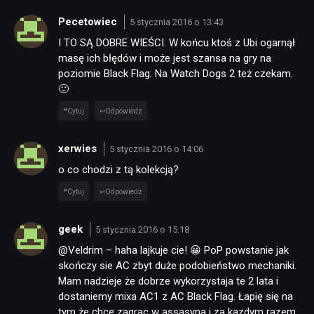
Pecetowiec
5 stycznia 2016 o 13:43
I TO SĄ DOBRE WIEŚCI. W końcu ktoś z Ubi ogarnął
masę ich błędów i może jest szansa na gry na
poziomie Black Flag. Na Watch Dogs 2 też czekam.
🙂
Cytuj
Odpowiedz
xerwies
5 stycznia 2016 o 14:06
o co chodzi z tą kolekcją?
Cytuj
Odpowiedz
geek
5 stycznia 2016 o 15:18
@Veldrim – haha lajkuje cie! 😀 PoP powstanie jak
skończy sie AC zbyt duże podobieństwo mechaniki.
Mam nadzieje że dobrze wykorzystaja te 2 lata i
dostaniemy mixa AC1 z AC Black Flag. Łapię się na
tym że chce zagrac w assasyna i za kazdym razem