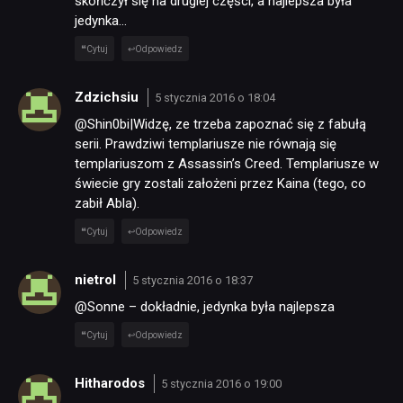
skończył się na drugiej części, a najlepsza była
jedynka…
Cytuj
Odpowiedz
Zdzichsiu
5 stycznia 2016 o 18:04
@Shin0bi|Widzę, ze trzeba zapoznać się z fabułą
serii. Prawdziwi templariusze nie równają się
templariuszom z Assassin’s Creed. Templariusze w
świecie gry zostali założeni przez Kaina (tego, co
zabił Abla).
Cytuj
Odpowiedz
nietrol
5 stycznia 2016 o 18:37
@Sonne – dokładnie, jedynka była najlepsza
Cytuj
Odpowiedz
Hitharodos
5 stycznia 2016 o 19:00