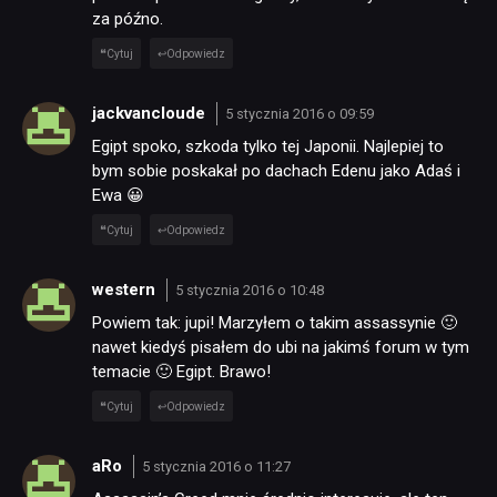
za późno.
Cytuj
Odpowiedz
jackvancloude
5 stycznia 2016 o 09:59
Egipt spoko, szkoda tylko tej Japonii. Najlepiej to
bym sobie poskakał po dachach Edenu jako Adaś i
Ewa 😀
Cytuj
Odpowiedz
western
5 stycznia 2016 o 10:48
Powiem tak: jupi! Marzyłem o takim assassynie 🙂
nawet kiedyś pisałem do ubi na jakimś forum w tym
temacie 🙂 Egipt. Brawo!
Cytuj
Odpowiedz
aRo
5 stycznia 2016 o 11:27