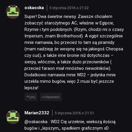
oskaoska
5 stycznia 2016 o 21:22
Super! Dwa świetne newsy. Zawsze chciałem
zobaczyć starożytnego AC, właśnie w Egipcie,
Rzymie i tym podobnych. (Rzym, chodzi mi o czasy
Imperium, znam Brotherhood). A egipt szczególnie
mnie namawia, bo przecież to tam są piramidy
(mam nadzieję że wespnę się na jakiegoś Cheopsa
czy cuś), a także inne bronie niż dotychczas –
sierpy, włócznie, a także dużo przeciwników (
przecież faraon miał mnóstwo niewolników).
Dodatkowo namawia mnie WD2 – jedynka mnie
urzekła mimo bugów, więc 2 musi być jeszcze
lepsza!
Cytuj
Odpowiedz
Marian2332
5 stycznia 2016 o 21:31
@oskaoska : WD2 Cię urzeknie, wiekszą ilością
bugów i ,,lepszym,, spadkiem graficznym xD