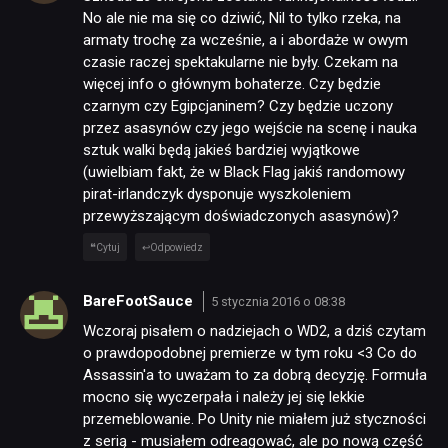
No ale nie ma się co dziwić, Nil to tylko rzeka, na
armaty trochę za wcześnie, a i abordaże w owym
czasie raczej spektakularne nie były. Czekam na
więcej info o głównym bohaterze. Czy będzie
czarnym czy Egipcjaninem? Czy będzie uczony
przez asasynów czy jego wejście na scenę i nauka
sztuk walki będą jakieś bardziej wyjątkowe
(uwielbiam fakt, że w Black Flag jakiś randomowy
pirat-irlandczyk dysponuje wyszkoleniem
przewyższającym doświadczonych asasynów)?
Cytuj
Odpowiedz
BareFootSauce
5 stycznia 2016 o 08:38
Wczoraj pisałem o nadziejach o WD2, a dziś czytam
o prawdopodobnej premierze w tym roku <3 Co do
Assassin'a to uważam to za dobrą decyzję. Formuła
mocno się wyczerpała i należy jej się lekkie
przemeblowanie. Po Unity nie miałem już styczności
z serią - musiałem odreagować, ale po nową część