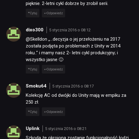
pięknie. 2-letni cykl dobrze by zrobił serii.
Cytuj
Odpowiedz
dixo300
5 stycznia 2016 o 08:12
@Skelldon „…decyzja o jej przełożeniu na 2017
została podjęta po problemach z Unity w 2014
roku..” i mamy nasz 2- letni cykl produkcyjny; i
wszystko jasne 🙂
Cytuj
Odpowiedz
Smoku64
5 stycznia 2016 o 08:17
Kolekcję AC od dwójki do Unity mają w empiku za
250 zł.
Cytuj
Odpowiedz
Uplink
5 stycznia 2016 o 08:21
Szkoda że okrojona zostanie funkcjonalność łodzi.