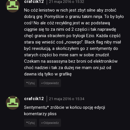
crafcik12
21 maja 2016 o 15:32
No cóż lenistwo w nich jest zbyt silne aby zrobić
dobrą grę. Pomyślcie o graniu takim ninja. To by było
coś! No ale cóż recykling jest w ac podstawą
ciągnie się to za nimi od 2 części i tak naprawdę
chęć grania straciłem po trylogii Ezio. Każda część
stara się wnieść coś „nowego”. Black flag niby miał
być rewolucją, a skończyłem go z sentymenty do
starych części bo mnie sam w sobie znudził.
Czekam na assassyna bez broni od elektroników
choć nadziei i tak za dużej nie mam oni już od
dawna idą tylko w grafikę
Cytuj
Odpowiedz
crafcik12
21 maja 2016 o 15:34
Sentymentu* zróbcie w końcu opcję edycji
komentarzy pliss
Cytuj
Odpowiedz