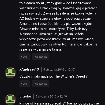
to siadam do AC, żeby grać w coś inspirowane
wiedźminem a black flag był bardziej grą o piratach
niż asasynach. Zawsze liczyłem, że któryś kolejny
AC będzie w Egipcie a główną postacią będzie
Amunet, no i powrócą klimaty pierwszej części.
Główne miasto np. starożytne Teby, Kair czy
Aleksandria. Ultra minus: „niewielką ilością
wspinaczki poza wioskami”, w AC ma być więcej
ciasnej zabudowy niż otwartych terenów. Jakoś na
razie nie widzi mi się ta gra.
Cytuj
Odpowiedz
xAndrzej43
5 stycznia 2016 o 12:37
Czyżby miało nadejść The Witcher’s Creed ?
Cytuj
Odpowiedz
piterko
5 stycznia 2016 o 12:49
Prince of Persia nieopłacalny? Nie no, po prostu nie