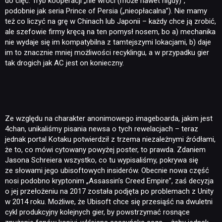
do cięć. Tryb kooperacji „nie wróci (może nawet nigdy)”,
podobnie jak seria Prince of Persia („nieopłacalna”). Nie mamy
też co liczyć na grę w Chinach lub Japonii – każdy chce ją zrobić,
ale szefowie firmy kręcą na ten pomysł nosem, bo a) mechanika
nie wydaje się im kompatybilna z tamtejszymi lokacjami, b) daje
im to znacznie mniej możliwości recyklingu, a w przypadku gier
tak drogich jak AC jest on konieczny.
Ze względu na charakter anonimowego imageboarda, jakim jest
4chan, unikaliśmy pisania newsa o tych rewelacjach – teraz
jednak portal Kotaku potwierdził z trzema niezależnymi źródłami,
że to, co mówi cytowany powyżej poster, to prawda. Zdaniem
Jasona Schreiera wszystko, co tu wypisaliśmy, pokrywa się
ze słowami jego ubisoftowych insiderów. Obecnie nowa część
nosi podobno kryptonim „Assassin’s Creed Empire”, zaś decyzja
o jej przełożeniu na 2017 została podjęta po problemach z Unity
w 2014 roku. Możliwe, że Ubisoft chce się przesiąść na dwuletni
cykl produkcyjny kolejnych gier, by powstrzymać rosnące