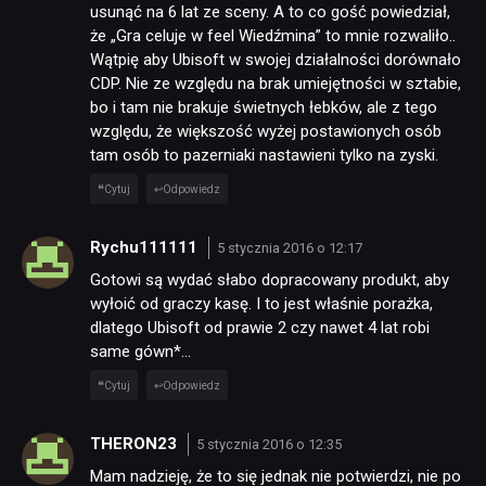
DYSKUSJE
usunąć na 6 lat ze sceny. A to co gość powiedział,
że „Gra celuje w feel Wiedźmina” to mnie rozwaliło..
Wątpię aby Ubisoft w swojej działalności dorównało
JUŻ GRALIŚMY
CDP. Nie ze względu na brak umiejętności w sztabie,
bo i tam nie brakuje świetnych łebków, ale z tego
względu, że większość wyżej postawionych osób
SKLEP
tam osób to pazerniaki nastawieni tylko na zyski.
Cytuj
Odpowiedz
Rychu111111
5 stycznia 2016 o 12:17
Gotowi są wydać słabo dopracowany produkt, aby
wyłoić od graczy kasę. I to jest właśnie porażka,
dlatego Ubisoft od prawie 2 czy nawet 4 lat robi
same gówn*…
Cytuj
Odpowiedz
THERON23
5 stycznia 2016 o 12:35
Mam nadzieję, że to się jednak nie potwierdzi, nie po