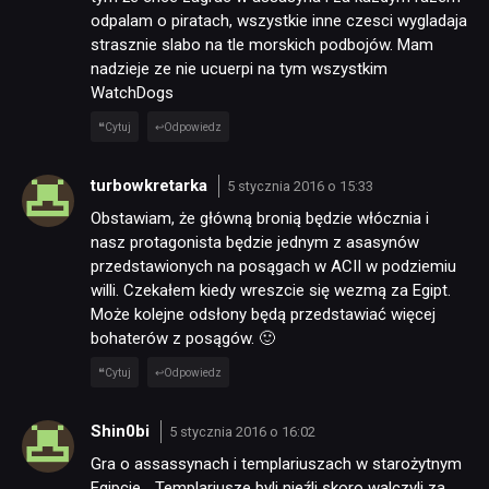
odpalam o piratach, wszystkie inne czesci wygladaja
strasznie slabo na tle morskich podbojów. Mam
nadzieje ze nie ucuerpi na tym wszystkim
WatchDogs
Cytuj
Odpowiedz
turbowkretarka
5 stycznia 2016 o 15:33
Obstawiam, że główną bronią będzie włócznia i
nasz protagonista będzie jednym z asasynów
przedstawionych na posągach w ACII w podziemiu
willi. Czekałem kiedy wreszcie się wezmą za Egipt.
Może kolejne odsłony będą przedstawiać więcej
bohaterów z posągów. 🙂
Cytuj
Odpowiedz
Shin0bi
5 stycznia 2016 o 16:02
Gra o assassynach i templariuszach w starożytnym
Egipcie… Templariusze byli nieźli skoro walczyli za