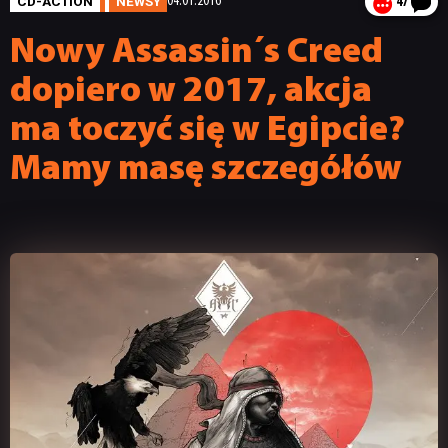
CD-ACTION
NEWSY
04.01.2016
47
Nowy Assassin´s Creed
dopiero w 2017, akcja
ma toczyć się w Egipcie?
Mamy masę szczegółów