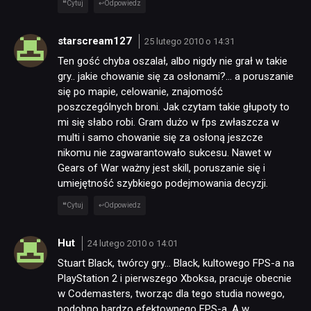
Cytuj
Odpowiedz
starscream127
25 lutego 2010 o 14:31
Ten gość chyba oszalał, albo nigdy nie grał w takie
gry.. jakie chowanie się za osłonami?… a poruszanie
się po mapie, celowanie, znajomość
poszczególnych broni. Jak czytam takie głupoty to
mi się słabo robi. Gram dużo w fps zwłaszcza w
multi i samo chowanie się za osłoną jeszcze
nikomu nie zagwarantowało sukcesu. Nawet w
Gears of War ważny jest skill, poruszanie się i
umiejętność szybkiego podejmowania decyzji.
Cytuj
Odpowiedz
Hut
24 lutego 2010 o 14:01
Stuart Black, twórcy gry… Black, kultowego FPS-a na
PlayStation 2 i pierwszego Xboksa, pracuje obecnie
w Codemasters, tworząc dla tego studia nowego,
podobno bardzo efektownego FPS-a. A w