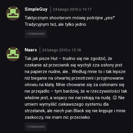
SimpleGuy
24 lutego 2010 o 15:17
Taktycznym shooterom mówię potrójne „yes!”
Tradycyjnym też, ale tylko jedno.
Odpowiedz
Naars
24 lutego 2010 o 15:18
Tak jak pisze Hut – trudno się nie zgodzić, że
czekanie aż przeciwnik się wychyli zza osłony jest
na papierze nudne, ale… Według mnie to i tak lepsze
niż bieganie na otwartej przestrzeni i przyjmowanie
ołowiu na klatę. Mnie chowanie się za osłonami się
nie przejadło – tym bardziej, że w rzeczywistości tak
właśnie jest, a wojacy nie narzekają na nudę. 😉 Nie
umiem wymyślić ciekawszego systemu dla
strzelanek, ale niech pan Black się nie krępuje i mnie
zaskoczy, nie mam nic przeciwko.
Odpowiedz