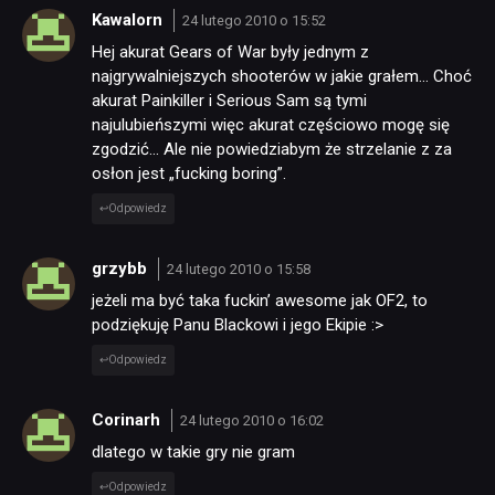
Kawalorn
24 lutego 2010 o 15:52
Hej akurat Gears of War były jednym z
najgrywalniejszych shooterów w jakie grałem… Choć
akurat Painkiller i Serious Sam są tymi
najulubieńszymi więc akurat częściowo mogę się
zgodzić… Ale nie powiedziabym że strzelanie z za
osłon jest „fucking boring”.
Odpowiedz
grzybb
24 lutego 2010 o 15:58
jeżeli ma być taka fuckin’ awesome jak OF2, to
podziękuję Panu Blackowi i jego Ekipie :>
Odpowiedz
Corinarh
24 lutego 2010 o 16:02
dlatego w takie gry nie gram
Odpowiedz