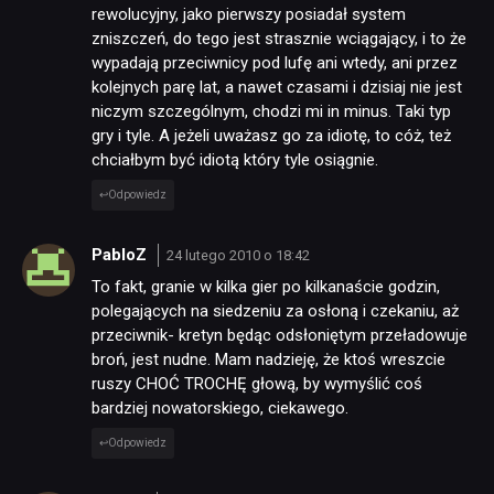
rewolucyjny, jako pierwszy posiadał system
zniszczeń, do tego jest strasznie wciągający, i to że
wypadają przeciwnicy pod lufę ani wtedy, ani przez
kolejnych parę lat, a nawet czasami i dzisiaj nie jest
niczym szczególnym, chodzi mi in minus. Taki typ
gry i tyle. A jeżeli uważasz go za idiotę, to cóż, też
chciałbym być idiotą który tyle osiągnie.
Odpowiedz
PabloZ
24 lutego 2010 o 18:42
To fakt, granie w kilka gier po kilkanaście godzin,
polegających na siedzeniu za osłoną i czekaniu, aż
przeciwnik- kretyn będąc odsłoniętym przeładowuje
broń, jest nudne. Mam nadzieję, że ktoś wreszcie
ruszy CHOĆ TROCHĘ głową, by wymyślić coś
bardziej nowatorskiego, ciekawego.
Odpowiedz