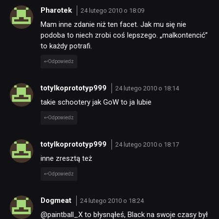
Pharotek
24 lutego 2010 o 18:09
Mam inne zdanie niż ten facet. Jak mu się nie
podoba to niech zrobi coś lepszego. „malkontencić”
to każdy potrafi.
Odpowiedz
totylkoprototyp999
24 lutego 2010 o 18:14
takie schootery jak GoW to ja lubie
Odpowiedz
totylkoprototyp999
24 lutego 2010 o 18:17
inne zresztą też
Odpowiedz
Dogmeat
24 lutego 2010 o 18:24
@paintball_X to błysnąłeś, Black na swoje czasy był