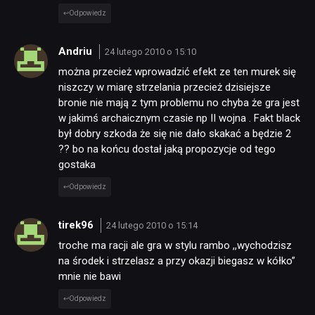
Odpowiedz
Andriu
24 lutego 2010 o 15:10
można przecież wprowadzić efekt ze ten murek się
niszczy w miarę strzelania przecież dzisiejsze
bronie nie mają z tym problemu no chyba że gra jest
w jakimś archaicznym czasie np II wojna . Fakt black
był dobry szkoda że się nie dało skakać a będzie 2
?? bo na końcu dostał jaką propozycje od tego
gostaka
Odpowiedz
tirek96
24 lutego 2010 o 15:14
troche ma racji ale gra w stylu rambo ,,wychodzisz
na środek i strzelasz a przy okazji biegasz w kółko”
mnie nie bawi
Odpowiedz