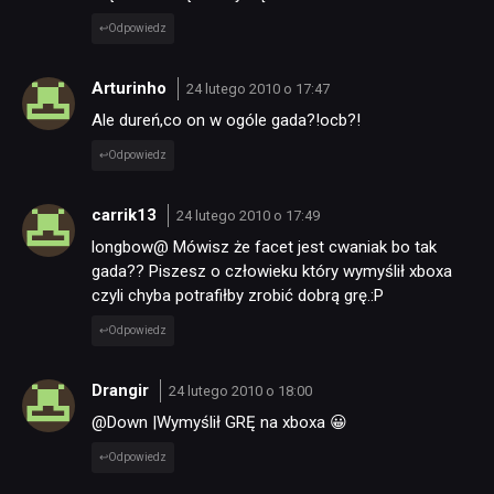
Odpowiedz
Arturinho
24 lutego 2010 o 17:47
Ale dureń,co on w ogóle gada?!ocb?!
Odpowiedz
carrik13
24 lutego 2010 o 17:49
longbow@ Mówisz że facet jest cwaniak bo tak
gada?? Piszesz o człowieku który wymyślił xboxa
czyli chyba potrafiłby zrobić dobrą grę.:P
Odpowiedz
Drangir
24 lutego 2010 o 18:00
@Down |Wymyślił GRĘ na xboxa 😀
Odpowiedz