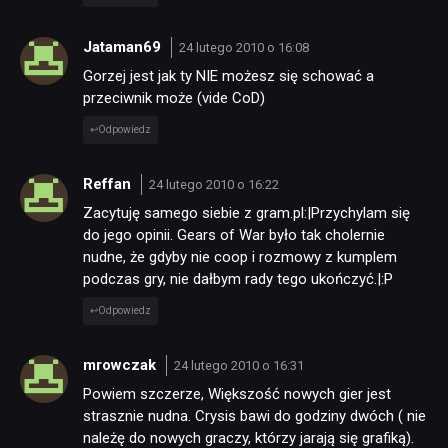
Jataman69
24 lutego 2010 o 16:08
Gorzej jest jak ty NIE możesz się schować a
przeciwnik może (vide CoD)
Odpowiedz
Reffan
24 lutego 2010 o 16:22
Zacytuję samego siebie z gram.pl:|Przychylam się
do jego opinii. Gears of War było tak cholernie
nudne, że gdyby nie coop i rozmowy z kumplem
podczas gry, nie dałbym rady tego ukończyć.|:P
Odpowiedz
mrowczak
24 lutego 2010 o 16:31
Powiem szczerze, Większość nowych gier jest
strasznie nudna. Crysis bawi do godziny dwóch ( nie
należę do nowych graczy, którzy jarają się grafiką).