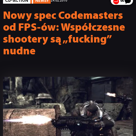
CD-ACTION
NEWSY
24.02.2010
60
Nowy spec Codemasters
od FPS-ów: Współczesne
shootery są „fucking”
nudne