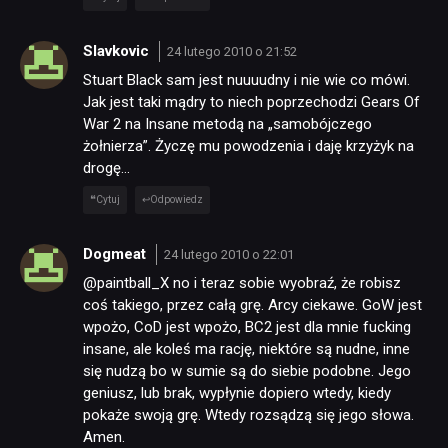
Slavkovic
24 lutego 2010 o 21:52
Stuart Black sam jest nuuuudny i nie wie co mówi.
Jak jest taki mądry to niech poprzechodzi Gears Of
War 2 na Insane metodą na „samobójczego
żołnierza”. Życzę mu powodzenia i daję krzyżyk na
drogę…
Cytuj
Odpowiedz
Dogmeat
24 lutego 2010 o 22:01
@paintball_X no i teraz sobie wyobraź, że robisz
coś takiego, przez całą grę. Arcy ciekawe. GoW jest
wpożo, CoD jest wpożo, BC2 jest dla mnie fucking
insane, ale koleś ma rację, niektóre są nudne, inne
się nudzą bo w sumie są do siebie podobne. Jego
geniusz, lub brak, wypłynie dopiero wtedy, kiedy
pokaże swoją grę. Wtedy rozsądzą się jego słowa.
Amen.