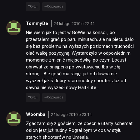
Cytuj
Odpowiedz
TommyDe
24 lutego 2010 o 22:44
Nie wiem jak to jest w GoWie na konsoli, bo
przestałem grać po paru minutach, ale na piecu dało
się bez problemu na wyższych poziomach trudności
olać walkę pozycyjną. Wystarczyło w odpowiednim
momencie zmienić miejscówkę, po czym Locust
obrywał ze snajperki po wystawieniu łba w złą
stronę… Ale gość ma rację, już od dawna nie
wyszedł jakiś dobry, staromodny shooter. Już od
dawna nie wyszedł nowy Half-Life…
Cytuj
Odpowiedz
Woomba
24 lutego 2010 o 23:14
Zgadzam się z gościem, że obecnie utarty schemat
osłon jest już nudny. Pograł bym w coś w stylu
starych shooterów np Unreala.