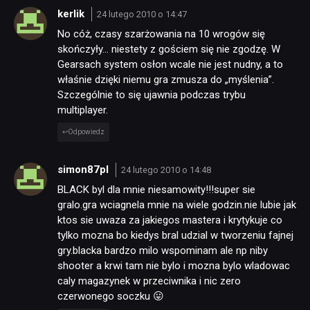
kerlik
24 lutego 2010 o 14:47
No cóż, czasy szarżowania na 10 wrogów się
TECHNOLOGIE
skończyły… niestety z gościem się nie zgodzę. W
Gearsach system osłon wcale nie jest nudny, a to
właśnie dzięki niemu gra zmusza do „myślenia”.
DYSKUSJE
Szczególnie to się ujawnia podczas trybu
multiplayer.
JUŻ GRALIŚMY
Odpowiedz
simon87pl
24 lutego 2010 o 14:48
SKLEP
BLACK byl dla mnie niesamowity!!!super sie
gralo.gra wciagnela mnie na wiele godzin.nie lubie jak
ktos sie uwaza za jakiegos mastera i krytykuje co
tylko mozna bo kiedys bral udzial w tworzeniu fajnej
gry.blacka bardzo milo wspominam ale np niby
shooter a krwi tam nie bylo i mozna bylo wladowac
caly magazynek w przeciwnika i nic zero
czerwonego soczku 😛