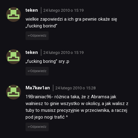
teken
24 lutego 2010 o 15:19
wielkie zapowiedzi a ich gra pewnie okaże się
„fucking borind”
Odpowiedz
teken
24 lutego 2010 o 15:19
„fucking boring” sry ;p
Odpowiedz
Ma7kav1an
24 lutego 2010 o 15:28
19Brainiac96- różnica taka, że z Abramsa jak
walniesz to ginie wszystko w okolicy, a jak walisz z
tuby to musisz precyzyjnie w przeciwnika, a raczej
pod jego nogi trafić ^
Odpowiedz