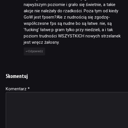
najwyższym poziomie i grało się świetnie, a takie
akcje nie należały do rzadkości. Poza tym od kiedy
GoW jest fpsem?Ale z nudnością się zgodzę-
współczesne fps są nudne bo są łatwe. nie, są
'fucking’ łatwe:p gram tylko przy niedzieli, a i tak
poziom trudności WSZYSTKICH nowych strzelanek
jest wręcz żałosny.
Odpowiedz
Skomentuj
Komentarz
Alternative:
*