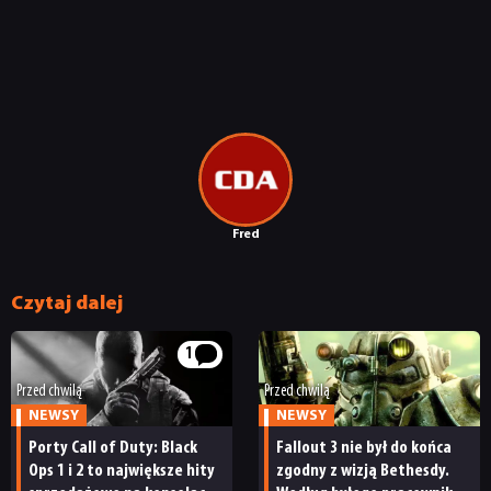
Fred
Czytaj dalej
1
Przed chwilą
Przed chwilą
NEWSY
NEWSY
Porty Call of Duty: Black
Fallout 3 nie był do końca
Ops 1 i 2 to największe hity
zgodny z wizją Bethesdy.