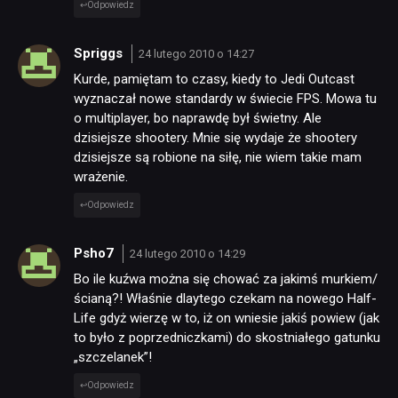
Odpowiedz
Spriggs
24 lutego 2010 o 14:27
Kurde, pamiętam to czasy, kiedy to Jedi Outcast
wyznaczał nowe standardy w świecie FPS. Mowa tu
o multiplayer, bo naprawdę był świetny. Ale
dzisiejsze shootery. Mnie się wydaje że shootery
dzisiejsze są robione na siłę, nie wiem takie mam
wrażenie.
Odpowiedz
Psho7
24 lutego 2010 o 14:29
Bo ile kuźwa można się chować za jakimś murkiem/
ścianą?! Właśnie dlaytego czekam na nowego Half-
Life gdyż wierzę w to, iż on wniesie jakiś powiew (jak
to było z poprzedniczkami) do skostniałego gatunku
„szczelanek”!
Odpowiedz