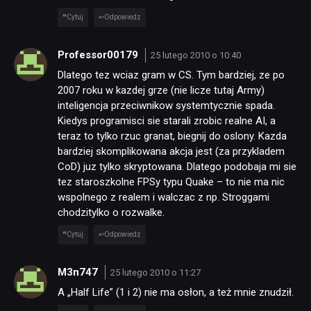
Cytuj
Odpowiedz
Professor00179
25 lutego 2010 o 10:40
Dlatego tez wciaz gram w CS. Tym bardziej, ze po
2007 roku w kazdej grze (nie licze tutaj Army)
inteligencja przeciwnikow systemtycznie spada.
Kiedys programisci sie starali zrobic realne AI, a
teraz to tylko rzuc granat, biegnij do oslony. Kazda
bardziej skomplikowana akcja jest (za przykladem
CoD) juz tylko skryptowana. Dlatego podobaja mi sie
tez staroszkolne FPSy typu Quake – to nie ma nic
wspolnego z realem i walczac z np. Stroggami
chodzitylko o rozwalke.
Cytuj
Odpowiedz
M3n747
25 lutego 2010 o 11:27
A „Half Life” (1 i 2) nie ma osłon, a też mnie znudził.