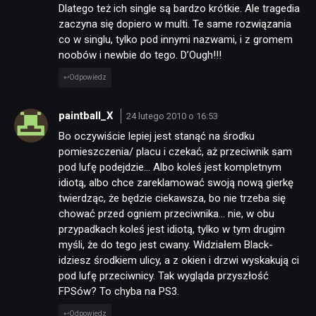
Dlatego też ich single są bardzo krótkie. Ale tragedia
zaczyna się dopiero w multi. Te same rozwiązania
co w singlu, tylko pod innymi nazwami, i z gromem
noobów i newbie do tego. D’Ough!!!
Odpowiedz
paintball_X
24 lutego 2010 o 16:53
Bo oczywiście lepiej jest stanąć na środku
pomieszczenia/ placu i czekać, aż przeciwnik sam
pod lufę podejdzie… Albo koleś jest kompletnym
idiotą, albo chce zareklamować swoją nową gierkę
twierdząc, że będzie ciekawsza, bo nie trzeba się
chować przed ogniem przeciwnika… nie, w obu
przypadkach koleś jest idiotą, tylko w tym drugim
myśli, że do tego jest cwany. Widziałem Black-
idziesz środkiem ulicy, a z okien i drzwi wyskakują ci
pod lufę przeciwnicy. Tak wygląda przyszłość
FPSów? To chyba na PS3.
Odpowiedz