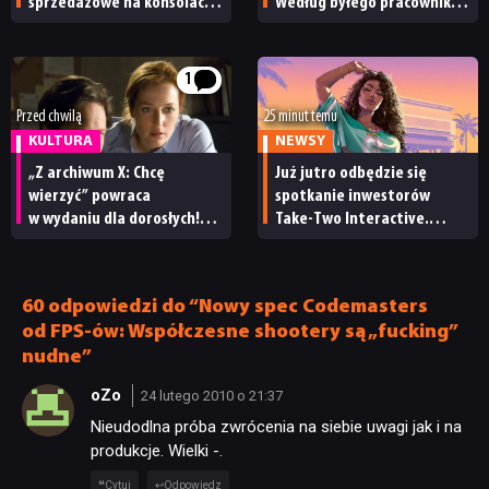
sprzedażowe na konsolach
Według byłego pracownika
Sony. Takich wyników
studia remaster może
nie osiągają nawet
to naprawić
tegoroczne premiery
1
Przed chwilą
25 minut temu
KULTURA
NEWSY
„Z archiwum X: Chcę
Już jutro odbędzie się
wierzyć” powraca
spotkanie inwestorów
w wydaniu dla dorosłych!
Take-Two Interactive.
Znamy datę premiery
Czy będzie mu towarzyszył
wersji reżyserskiej filmu
nowy zwiastun GTA 6?
60 odpowiedzi do “Nowy spec Codemasters
od FPS-ów: Współczesne shootery są „fucking”
nudne”
oZo
24 lutego 2010 o 21:37
Nieudodlna próba zwrócenia na siebie uwagi jak i na
produkcje. Wielki -.
Cytuj
Odpowiedz