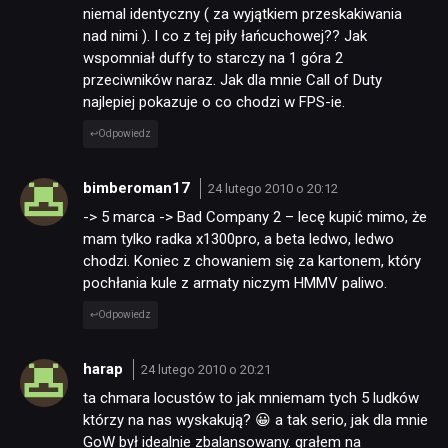
niemal identyczny ( za wyjątkiem przeskakiwania
nad nimi ). I co z tej piły łańcuchowej?? Jak
wspomniał duffy to starczy na 1 góra 2
przeciwników naraz. Jak dla mnie Call of Duty
najlepiej pokazuje o co chodzi w FPS-ie.
Odpowiedz
bimberoman17
24 lutego 2010 o 20:12
-> 5 marca -> Bad Company 2 – lecę kupić mimo, że
mam tylko radka x1300pro, a beta ledwo, ledwo
chodzi. Koniec z chowaniem się za kartonem, który
pochłania kule z armaty niczym HMMV paliwo.
Odpowiedz
harap
24 lutego 2010 o 20:21
ta chmara locustów to jak mniemam tych 5 ludków
którzy na nas wyskakują? 😀 a tak serio, jak dla mnie
GoW był idealnie zbalansowany. grałem na