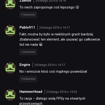
Zdenio
24 lutego 2010 o 14:16
To niech zaproponuje coś lepszego 😛
Odpowiedz
Pablo911
24 lutego 2010 o 14:17
Fakt, można by było w niektórych grach bardziej
zbalansować ten element, ale usuwać go całkowicie
też nie nada 😀
Odpowiedz
Engire
24 lutego 2010 o 14:17
No i wreszcie ktoś coś mądrego powiedział.
Odpowiedz
HammerHead
24 lutego 2010 o 14:20
To racja – dlatego wolę FPSy na otwartych
przestrzeniach.