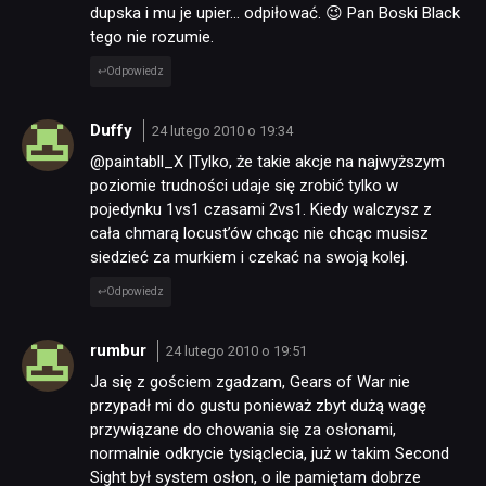
dupska i mu je upier… odpiłować. 😉 Pan Boski Black
tego nie rozumie.
Odpowiedz
Duffy
24 lutego 2010 o 19:34
@paintabll_X |Tylko, że takie akcje na najwyższym
poziomie trudności udaje się zrobić tylko w
pojedynku 1vs1 czasami 2vs1. Kiedy walczysz z
cała chmarą locust’ów chcąc nie chcąc musisz
siedzieć za murkiem i czekać na swoją kolej.
Odpowiedz
rumbur
24 lutego 2010 o 19:51
Ja się z gościem zgadzam, Gears of War nie
przypadł mi do gustu ponieważ zbyt dużą wagę
przywiązane do chowania się za osłonami,
normalnie odkrycie tysiąclecia, już w takim Second
Sight był system osłon, o ile pamiętam dobrze