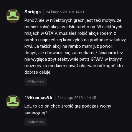
Spriggs
24 lutego 2010 o 14:31
Psho7, ale w ni8ektórych grach jest taki motyw, że
musisz robić akcje w stylu rambo np. W niektórych
misjach w GTAIV, musiałeś robić akcje rodem z
rambo i najczęściej kończyłeś na podłodze w kałuży
krwi. Ja takich akcji na rambo mam już powoli
dosyć, ale chowanie się za murkami / ścianami też
NEWSY
nie wygląda zbyt efektywnie patrz GTAIV, w którym
możemy za murkiem nawet oberwać od kogoś kto
dobrze celuje.
RECENZJE
Odpowiedz
PUBLICYSTYKA
19Brainiac96
24 lutego 2010 o 14:45
LoL to co on chce zrobić grę podczas wojny
KULTURA
secesyjnej?
Odpowiedz
RETRO