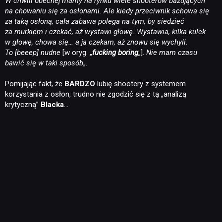
W chwili obecnej mamy na rynku wiele shooterów bazujących
na chowaniu się za osłonami. Ale kiedy przeciwnik schowa się
za taką osłoną, cała zabawa polega na tym, by siedzieć
za murkiem i czekać, aż wystawi głowę. Wystawia, kilka kulek
w głowę, chowa się… a ja czekam, aż znowu się wychyli.
To [beeep] nudne
[w oryg. „
fucking boring
„].
Nie mam czasu
bawić się w taki sposób
„.
Pomijając fakt, że
BARDZO
lubię shootery z systemem
korzystania z osłon, trudno nie zgodzić się z tą „analizą
krytyczną”
Blacka
…