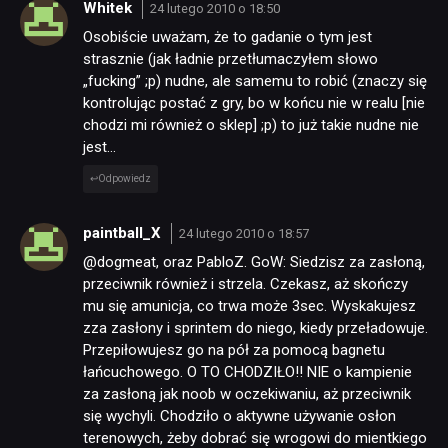
Whitek
24 lutego 2010 o 18:50
Osobiście uważam, że to gadanie o tym jest
strasznie (jak ładnie przetłumaczyłem słowo
„fucking” ;p) nudne, ale samemu to robić (znaczy się
kontrolując postać z gry, bo w końcu nie w realu [nie
chodzi mi również o sklep] ;p) to już takie nudne nie
jest…
Odpowiedz
paintball_X
24 lutego 2010 o 18:57
@dogmeat, oraz PabloZ. GoW: Siedzisz za zasłoną,
przeciwnik również i strzela. Czekasz, aż skończy
mu się amunicja, co trwa może 3sec. Wyskakujesz
zza zasłony i sprintem do niego, kiedy przeładowuje.
Przepiłowujesz go na pół za pomocą bagnetu
łańcuchowego. O TO CHODZIŁO!! NIE o kampienie
za zasłoną jak noob w oczekiwaniu, aż przeciwnik
się wychyli. Chodziło o aktywne używanie osłon
terenowych, żeby dobrać się wrogowi do mientkiego