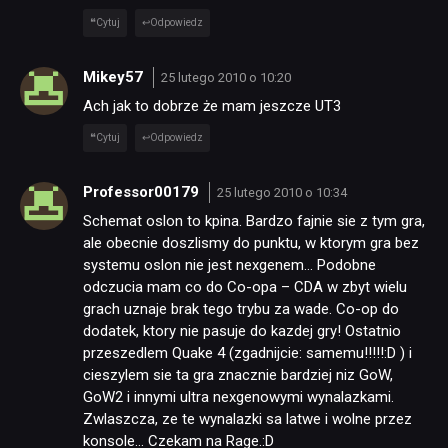
Cytuj
Odpowiedz
Mikey57
25 lutego 2010 o 10:20
Ach jak to dobrze że mam jeszcze UT3
Cytuj
Odpowiedz
Professor00179
25 lutego 2010 o 10:34
Schemat oslon to kpina. Bardzo fajnie sie z tym gra,
ale obecnie doszlismy do punktu, w ktorym gra bez
systemu oslon nie jest nexgenem… Podobne
odczucia mam co do Co-opa – CDA w zbyt wielu
grach uznaje brak tego trybu za wade. Co-op do
dodatek, ktory nie pasuje do kazdej gry! Ostatnio
przeszedlem Quake 4 (zgadnijcie: samemu!!!!!:D ) i
cieszylem sie ta gra znacznie bardziej niz GoW,
GoW2 i innymi ultra nexgenowymi wynalazkami.
Zwlaszcza, ze te wynalazki sa latwe i wolne przez
konsole… Czekam na Rage.:D