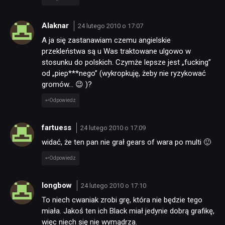
Alaknar
24 lutego 2010 o 17:07
A ja się zastanawiam czemu angielskie
przekleństwa są u Was traktowane ulgowo w
stosunku do polskich. Czymże lepsze jest „fucking”
od „piep***nego” (wykropkuję, żeby nie ryzykować
gromów… 😉 )?
Odpowiedz
fartuess
24 lutego 2010 o 17:09
widać, że ten pan nie grał gears of wara po multi 🙂
Odpowiedz
longbow
24 lutego 2010 o 17:10
To niech cwaniak zrobi grę, która nie będzie tego
miała. Jakoś ten ich Black miał jedynie dobrą grafikę,
więc niech się nie wymądrza.