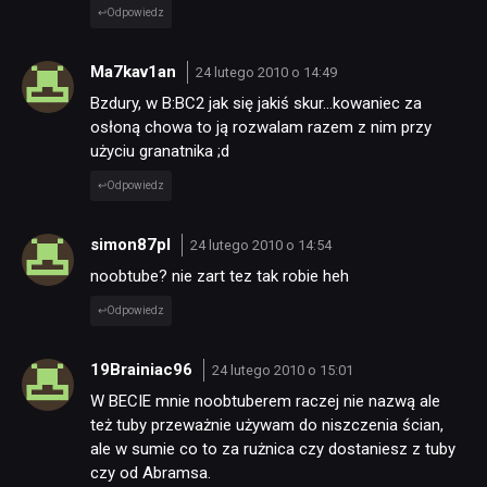
Odpowiedz
Ma7kav1an
24 lutego 2010 o 14:49
Bzdury, w B:BC2 jak się jakiś skur…kowaniec za
osłoną chowa to ją rozwalam razem z nim przy
użyciu granatnika ;d
Odpowiedz
simon87pl
24 lutego 2010 o 14:54
noobtube? nie zart tez tak robie heh
Odpowiedz
19Brainiac96
24 lutego 2010 o 15:01
W BECIE mnie noobtuberem raczej nie nazwą ale
też tuby przeważnie używam do niszczenia ścian,
ale w sumie co to za rużnica czy dostaniesz z tuby
czy od Abramsa.