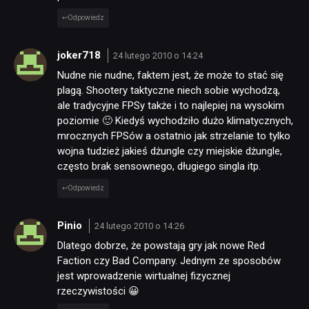
Odpowiedz
joker718
24 lutego 2010 o 14:24
Nudne nie nudne, faktem jest, że może to stać się
plagą. Shootery taktyczne niech sobie wychodzą,
ale tradycyjne FPSy także i to najlepiej na wysokim
poziomie 🙂 Kiedyś wychodziło dużo klimatycznych,
mrocznych FPSów a ostatnio jak strzelanie to tylko
wojna tudzież jakieś dżungle czy miejskie dżungle,
często brak sensownego, długiego singla itp.
Odpowiedz
Pinio
24 lutego 2010 o 14:26
Dlatego dobrze, że powstają gry jak nowe Red
Faction czy Bad Company. Jednym ze sposobów
jest wprowadzenie wirtualnej fizycznej
rzeczywistości 😀