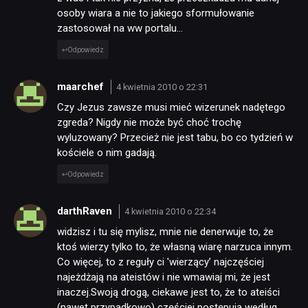
osoby wiara a nie to jakiego sformułowanie
zastosował na ww portalu…
Odpowiedz
maarchef
4 kwietnia 2010 o 22:31
Czy Jezus zawsze musi mieć wizerunek nadętego
zgreda? Nigdy nie może być choć trochę
wyluzowany? Przecież nie jest tabu, bo co tydzień w
kościele o nim gadają.
Odpowiedz
darthRaven
4 kwietnia 2010 o 22:34
widzisz i tu się mylisz, mnie nie denerwuje to, że
ktoś wierzy tylko to, że własną wiarę narzuca innym.
Co więcej, to z reguły ci 'wierzący’ najczęściej
najeżdżają na ateistów i nie wmawiaj mi, że jest
inaczej.Swoją drogą, ciekawe jest to, że to ateiści
(nawet przypadkowo) częściej postępują według