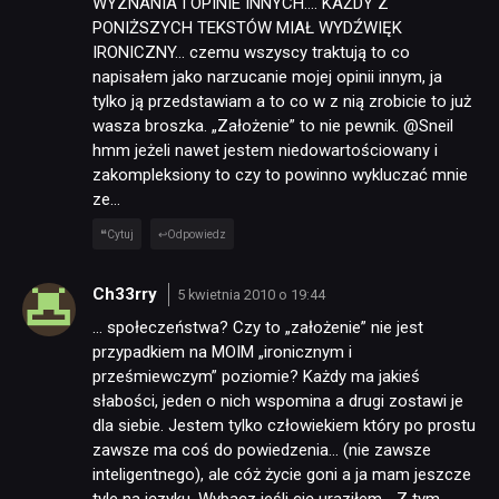
WYZNANIA I OPINIE INNYCH…. KAŻDY Z
PONIŻSZYCH TEKSTÓW MIAŁ WYDŹWIĘK
IRONICZNY… czemu wszyscy traktują to co
TECHNOLOGIE
napisałem jako narzucanie mojej opinii innym, ja
tylko ją przedstawiam a to co w z nią zrobicie to już
wasza broszka. „Założenie” to nie pewnik. @Sneil
DYSKUSJE
hmm jeżeli nawet jestem niedowartościowany i
zakompleksiony to czy to powinno wykluczać mnie
ze…
JUŻ GRALIŚMY
Cytuj
Odpowiedz
SKLEP
Ch33rry
5 kwietnia 2010 o 19:44
… społeczeństwa? Czy to „założenie” nie jest
przypadkiem na MOIM „ironicznym i
prześmiewczym” poziomie? Każdy ma jakieś
słabości, jeden o nich wspomina a drugi zostawi je
dla siebie. Jestem tylko człowiekiem który po prostu
zawsze ma coś do powiedzenia… (nie zawsze
inteligentnego), ale cóż życie goni a ja mam jeszcze
tyle na języku. Wybacz jeśli cię uraziłem… Z tym