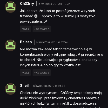
Ch33rry
5 kwietnia 2010 o 10:34
Jak dobrze, że ktoś to potrafi jeszcze w ryzach
trzymać 😀 … spoko ja to w sumie już wszystko
powiedziałem…:P
Cytuj
Odpowiedz
Belsen
5 kwietnia 2010 o 12:49
Nie można zakładać takich tematów bo się w
komentarzach wojny religijne robią… A przecież nie o
to chodzi. Nie udawajcie przygłupów z onetu czy
innych interii.A co do gry to krótka jest
Cytuj
Odpowiedz
Sneil
5 kwietnia 2010 o 16:34
Cholera nie wytrzymam… Ch33rry twoje teksty mają
dość złośliwy i prześmiewczy charakter i obrażają
niektórych ludzi (w tym mnie).|I z doświadczenia