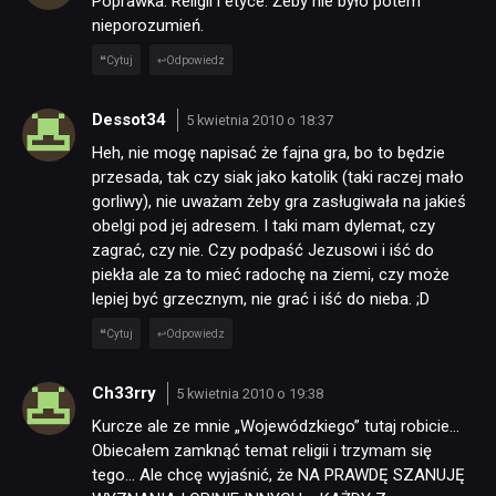
Poprawka. Religii i etyce. Żeby nie było potem
nieporozumień.
Cytuj
Odpowiedz
Dessot34
5 kwietnia 2010 o 18:37
Heh, nie mogę napisać że fajna gra, bo to będzie
przesada, tak czy siak jako katolik (taki raczej mało
gorliwy), nie uważam żeby gra zasługiwała na jakieś
NEWSY
obelgi pod jej adresem. I taki mam dylemat, czy
zagrać, czy nie. Czy podpaść Jezusowi i iść do
piekła ale za to mieć radochę na ziemi, czy może
RECENZJE
lepiej być grzecznym, nie grać i iść do nieba. ;D
Cytuj
Odpowiedz
PUBLICYSTYKA
Ch33rry
5 kwietnia 2010 o 19:38
KULTURA
Kurcze ale ze mnie „Wojewódzkiego” tutaj robicie…
Obiecałem zamknąć temat religii i trzymam się
tego… Ale chcę wyjaśnić, że NA PRAWDĘ SZANUJĘ
RETRO