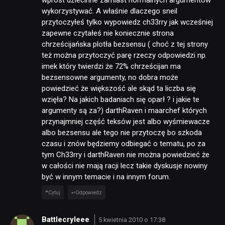
wykorzystywać. A właśnie dlaczego sneil
przytoczyłeś tylko wypowiedz ch33rry jak wcześniej
zapewne czytałeś nie koniecznie strona
chrześcijańska plotła bezsensu ( choć z tej strony
też można przytoczyć parę rzeczy odpowiedzi np.
imek który twierdzi że 72% chrześcijan ma
bezsensowne argumenty, no dobra może
powiedzieć że większość ale skąd ta liczba się
wzięła? Na jakich badaniach się oparł ? i jakie te
argumenty są za?) darthRaven i maarchef których
przynajmniej część teksów jest albo wyśmiewacze
albo bezsensu ale tego nie przytoczę bo szkoda
czasu i znów będziemy odbiegać o tematu, po za
tym Ch33rry i darthRaven nie można powiedzieć że
w całości nie mają racji lecz takie dyskusje nowiny
być w innym temacie i na innym forum.
Cytuj
Odpowiedz
Battlecryleee
5 kwietnia 2010 o 17:38