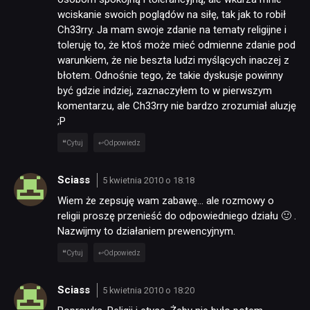
wciskanie swoich poglądów na siłę, tak jak to robił
Ch33rry. Ja mam swoje zdanie na tematy religijne i
toleruję to, że ktoś może mieć odmienne zdanie pod
warunkiem, że nie beszta ludzi myślących inaczej z
błotem. Odnośnie tego, że takie dyskusje powinny
być gdzie indziej, zaznaczyłem to w pierwszym
komentarzu, ale Ch33rry nie bardzo zrozumiał aluzję
;P
Cytuj
Odpowiedz
Sciass
5 kwietnia 2010 o 18:18
Wiem że zepsuję wam zabawę… ale rozmowy o
religii proszę przenieść do odpowiedniego działu 🙂 .
Nazwijmy to działaniem prewencyjnym.
Cytuj
Odpowiedz
Sciass
5 kwietnia 2010 o 18:20