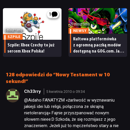
pożegnały się inne osoby
1
29 minut temu
6 minut temu
NEWSY
SZPILE
Kultowa platformówka
Szpile: Xbox Czechy to już
z ogromną paczką modów
sercem Xbox Polska!
dostępną na GOG.com. Jazz
Jackrabbit 2 Plus
pobierzecie jednym
kliknięciem
128 odpowiedzi do “Nowy Testament w 10
sekund!”
Ch33rry
5 kwietnia 2010 o 09:34
@Aidaho FANATYZM «żarliwość w wyznawaniu
jakiejś idei lub religii, połączona ze skrajną
nietolerancją» Fajnie przyszpanować nowym
słowem nieee:D Szkoda, że się rozmijasz z jego
znaczeniem. Jeżeli już to męczeństwo stary a nie