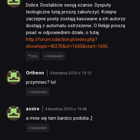
Dobra. Dostaliście swoją szanse. Dysputy
teologiczne tutaj proszę zakończyć. Kolejne
zaczepne posty zostają kasowane a ich autorzy
dostają z automatu ostrzeżenie. O Religii proszę
pisać w odpowiednim dziale, o tutaj
http://forum.cdaction.pl/index.php?
showtopic=40276&st=1600&start=1600
.
Cytuj
Odpowiedz
Ortheon
4 kwietnia 2010 o 19:15
przymniec? lol
Odpowiedz
assire
4 kwietnia 2010 o 19:48
a mnie się tam bardzo podoba ;]
Odpowiedz