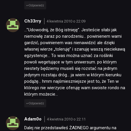
Odpowiedz
Ch33rry
4 kwietnia 2010 o 22:09
…”Udowodnij, że Bóg istnieję”. Jesteście słabi jak
niemowlę zaraz po narodzeniu… powinienem wami
gardzić, powinienem was nienawidzić ale dzięki
własnej wierze „toleruję” i szanuję waszą nieciekawą
egzystencje… To was można uznać za roślinki
powoli wegetujące w tym uniwersum. po którym
niestety będziemy musieli się rozstać na jednym
jedynym rozstaju dróg… ja wiem w którym kierunku
podążę… hmm najśmieszniejsze jest to, że Ten w
którego nie wierzycie oferuję wam swoiste rondo na
którym możecie…
Odpowiedz
Adam0o
4 kwietnia 2010 o 22:11
Dalej nie przedstawiłeś ŻADNEGO argumentu na