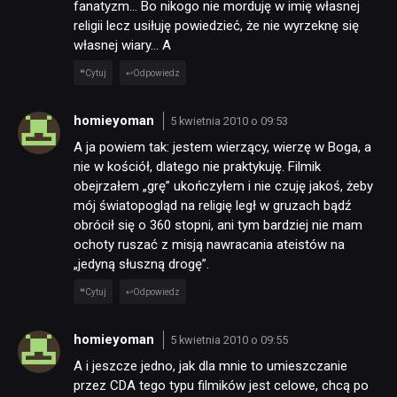
fanatyzm… Bo nikogo nie morduję w imię własnej
religii lecz usiłuję powiedzieć, że nie wyrzeknę się
własnej wiary… A
Cytuj
Odpowiedz
homieyoman
5 kwietnia 2010 o 09:53
A ja powiem tak: jestem wierzący, wierzę w Boga, a
nie w kościół, dlatego nie praktykuję. Filmik
obejrzałem „grę” ukończyłem i nie czuję jakoś, żeby
mój światopogląd na religię legł w gruzach bądź
obrócił się o 360 stopni, ani tym bardziej nie mam
ochoty ruszać z misją nawracania ateistów na
„jedyną słuszną drogę”.
Cytuj
Odpowiedz
homieyoman
5 kwietnia 2010 o 09:55
A i jeszcze jedno, jak dla mnie to umieszczanie
przez CDA tego typu filmików jest celowe, chcą po