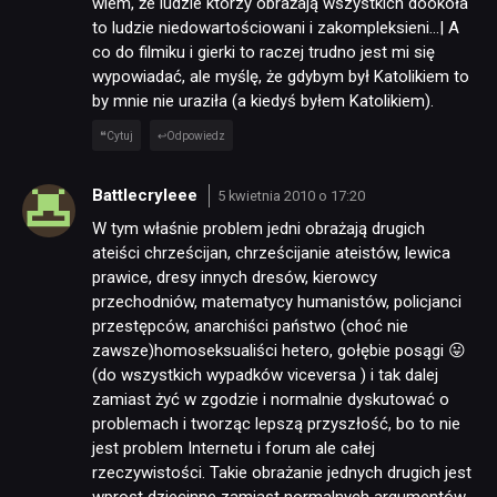
wiem, że ludzie którzy obrażają wszystkich dookoła
to ludzie niedowartościowani i zakompleksieni…| A
co do filmiku i gierki to raczej trudno jest mi się
wypowiadać, ale myślę, że gdybym był Katolikiem to
by mnie nie uraziła (a kiedyś byłem Katolikiem).
Cytuj
Odpowiedz
Battlecryleee
5 kwietnia 2010 o 17:20
W tym właśnie problem jedni obrażają drugich
ateiści chrześcijan, chrześcijanie ateistów, lewica
prawice, dresy innych dresów, kierowcy
przechodniów, matematycy humanistów, policjanci
przestępców, anarchiści państwo (choć nie
zawsze)homoseksualiści hetero, gołębie posągi 😛
(do wszystkich wypadków viceversa ) i tak dalej
zamiast żyć w zgodzie i normalnie dyskutować o
problemach i tworząc lepszą przyszłość, bo to nie
jest problem Internetu i forum ale całej
rzeczywistości. Takie obrażanie jednych drugich jest
wprost dziecinne zamiast normalnych argumentów