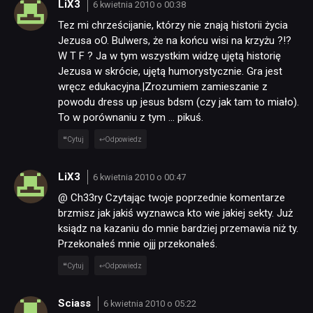
LiX3
6 kwietnia 2010 o 00:38
Tez mi chrześcijanie, którzy nie znają historii życia
Jezusa oO. Bulwers, że na końcu wisi na krzyżu ?!?
W T F ? Ja w tym wszystkim widzę ujętą historię
Jezusa w skrócie, ujętą humorystycznie. Gra jest
wręcz edukacyjna.|Zrozumiem zamieszanie z
powodu dress up jesus bdsm (czy jak tam to miało).
To w porównaniu z tym … pikuś.
Cytuj
Odpowiedz
LiX3
6 kwietnia 2010 o 00:47
@ Ch33ry Czytając twoje poprzednie komentarze
brzmisz jak jakiś wyznawca kto wie jakiej sekty. Już
ksiądz na kazaniu do mnie bardziej przemawia niż ty.
Przekonałeś mnie ojjj przekonałeś.
Cytuj
Odpowiedz
Sciass
6 kwietnia 2010 o 05:22