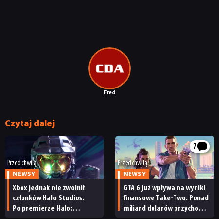
Fred
Czytaj dalej
7
Przed chwilą
Przed chwilą
NEWSY
NEWSY
Xbox jednak nie zwolnił
GTA 6 już wpływa na wyniki
członków Halo Studios.
finansowe Take-Two. Ponad
Po premierze Halo:
miliard dolarów przychodu
Campaign Evolved z pracą
i reakcja giełdy