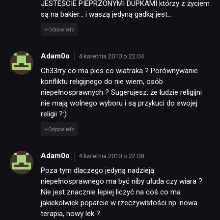
JESTEŚCIE PIEPRZONYMI DUPKAMI którzy z życiem
są na bakier… i waszą jedyną gadką jest…
Odpowiedz
Adam0o
4 kwietnia 2010 o 22:04
Ch33rry co ma pies co wiatraka ? Porównywanie
konfliktu religijnego do nie wiem, osób
niepełnosprawnych ? Sugerujesz, że ludzie religijni
nie mają wolnego wyboru i są przykuci do swojej
religii ?:)
Odpowiedz
Adam0o
4 kwietnia 2010 o 22:08
Poza tym dlaczego jedyną nadzieją
niepełnosprawnego ma być niby ułuda czy wiara ?
Nie jest znacznie lepiej liczyć na coś co ma
jakiekolwiek poparcie w rzeczywistości np. nowa
terapia, nowy lek ?