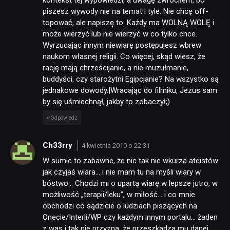
piszesz wywody nie na temat i tyle. Nie chcę off-
topować, ale napiszę to: Każdy ma WOLNĄ WOLĘ i
może wierzyć lub nie wierzyć w co tylko chce.
Wyrzucając innym niewiarę postępujesz wbrew
naukom własnej religii. Co więcej, skąd wiesz, że
rację mają chrześcijanie, a nie muzułmanie,
buddyści, czy starożytni Egipcjanie? Na wszystko są
jednakowe dowody.|Wracając do filmiku, Jezus sam
by się uśmiechnął, jakby to zobaczył;)
Odpowiedz
Ch33rry
4 kwietnia 2010 o 22:31
W sumie to zabawne, że nic tak nie wkurza ateistów
jak czyjaś wiara… i nie mam tu na myśli wiary w
bóstwo… Chodzi mi o upartą wiarę w lepsze jutro, w
możliwość „terapii/leku”, w miłość… i co mnie
obchodzi co sądzicie o ludziach piszących na
Onecie/Interii/WP czy każdym innym portalu… żaden
z was i tak nie przyzna, że przeszkadza mu danej