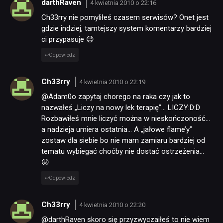
darthRaven
4 kwietnia 2010 o 22:16
Ch33rry nie pomyliłeś czasem serwisów? Onet jest
gdzie indziej, tamtejszy system komentarzy bardziej
ci przypasuje 😉
Odpowiedz
Ch33rry
4 kwietnia 2010 o 22:19
@Adam0o zapytaj chorego na raka czy jak to
nazwałeś „Liczy na nowy lek terapię”… LICZY:D:D
Rozbawiłeś mnie liczyć można w nieskończoność…
a nadzieja umiera ostatnia… A „jałowe flame’y”
zostaw dla siebie bo nie mam zamiaru bardziej od
tematu wybiegać choćby nie dostać ostrzeżenia…
😛
Odpowiedz
Ch33rry
4 kwietnia 2010 o 22:20
@darthRaven skoro się przyzwyczaiłeś to nie wiem