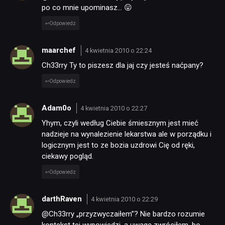
po co mnie upominasz… 😛
Odpowiedz
maarchef
4 kwietnia 2010 o 22:24
Ch33rry Ty to piszesz dla jaj czy jesteś naćpany?
Odpowiedz
Adam0o
4 kwietnia 2010 o 22:27
Yhym, czyli według Ciebie śmiesznym jest mieć
nadzieje na wynalezienie lekarstwa ale w porządku i
logicznym jest to ze bozia uzdrowi Cię od ręki,
ciekawy pogląd.
Odpowiedz
darthRaven
4 kwietnia 2010 o 22:29
@Ch33rry „przyzwyczaiłem”? Nie bardzo rozumie
kontekst tej wypowiedzi, a uwagę zwróciłem, bo