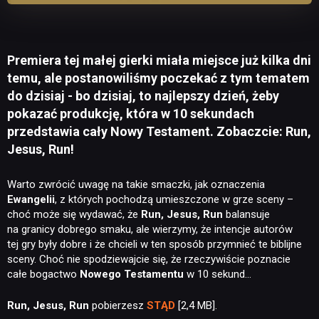
Premiera tej małej gierki miała miejsce już kilka dni
temu, ale postanowiliśmy poczekać z tym tematem
do dzisiaj - bo dzisiaj, to najlepszy dzień, żeby
pokazać produkcję, która w 10 sekundach
przedstawia cały Nowy Testament. Zobaczcie: Run,
Jesus, Run!
Warto zwrócić uwagę na takie smaczki, jak oznaczenia
Ewangelii
, z których pochodzą umieszczone w grze sceny –
choć może się wydawać, że
Run, Jesus, Run
balansuje
na granicy dobrego smaku, ale wierzymy, że intencje autorów
tej gry były dobre i że chcieli w ten sposób przymnieć te biblijne
sceny. Choć nie spodziewajcie się, że rzeczywiście poznacie
całe bogactwo
Nowego Testamentu
w 10 sekund…
Run, Jesus, Run
pobierzesz
STĄD
[2,4 MB].