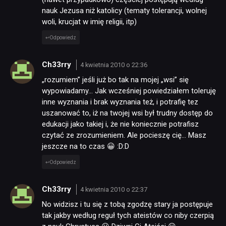
nauk Jezusa niż katolicy (tematy tolerancji, wolnej
woli, krucjat w imię religii, itp)
Odpowiedz
Ch33rry
4 kwietnia 2010 o 22:36
„rozumiem” jeśli już bo tak na mojej „wsi” się
wypowiadamy… Jak wcześniej powiedziałem toleruję
inne wyznania i brak wyznania też, i potrafię tez
uszanować to, iż na twojej wsi był trudny dostęp do
edukacji jako takiej i, że nie koniecznie potrafisz
czytać ze zrozumieniem. Ale pocieszę cię… Masz
jeszcze na to czas 😀 :D:D
Odpowiedz
Ch33rry
4 kwietnia 2010 o 22:37
No widzisz i tu się z tobą zgodzę stary ja postępuje
tak jakby według reguł tych ateistów co niby czerpią