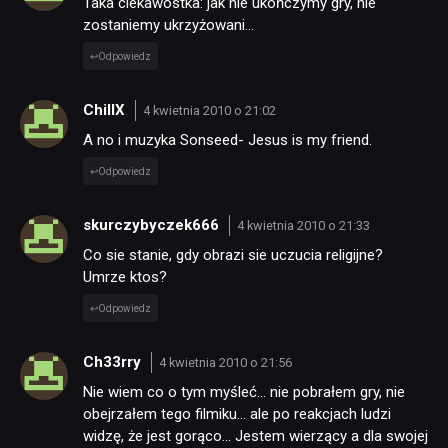
Taka ciekawostka: jak nie ukończymy gry, nie
zostaniemy ukrzyżowani…
Odpowiedz
ChillX
4 kwietnia 2010 o 21:02
A no i muzyka Sonseed- Jesus is my friend.
Odpowiedz
skurczybyczek666
4 kwietnia 2010 o 21:33
Co sie stanie, gdy obrazi sie uczucia religijne?
Umrze ktos?
Odpowiedz
Ch33rry
4 kwietnia 2010 o 21:56
Nie wiem co o tym myśleć… nie pobrałem gry, nie
obejrzałem tego filmiku… ale po reakcjach ludzi
widzę, że jest gorąco… Jestem wierzący a dla swojej