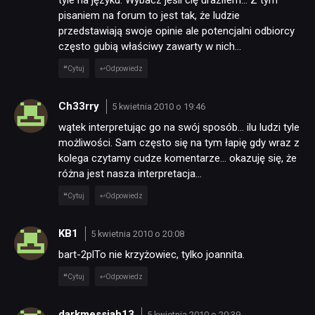
pisaniem na forum to jest tak, że ludzie
przedstawiają swoje opinie ale potencjalni odbiorcy
często gubią właściwy zawarty w nich…
Cytuj
Odpowiedz
Ch33rry
5 kwietnia 2010 o 19:46
wątek interpretując go na swój sposób… ilu ludzi tyle
możliwości. Sam często się na tym łapię gdy wraz z
kolega czytamy cudze komentarze… okazuję się, że
różna jest nasza interpretacja…
Cytuj
Odpowiedz
KB1
5 kwietnia 2010 o 20:08
bart-2plTo nie krzyżowiec, tylko joannita.
Cytuj
Odpowiedz
darkmessiah13
5 kwietnia 2010 o 20:39