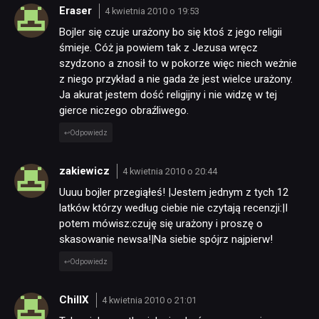
Eraser
4 kwietnia 2010 o 19:53
Bojler się czuje urażony bo się ktoś z jego religii
śmieje. Cóż ja powiem tak z Jezusa wręcz
szydzono a znosił to w pokorze więc niech weżnie
z niego przykład a nie gada że jest wielce urażony.
Ja akurat jestem dość religijny i nie widzę w tej
gierce niczego obraźliwego.
Odpowiedz
zakiewicz
4 kwietnia 2010 o 20:44
Uuuu bojler przegiąłeś! |Jestem jednym z tych 12
latków którzy według ciebie nie czytają recenzji:|I
potem mówisz:czuję się urażony i proszę o
skasowanie newsa!|Na siebie spójrz najpierw!
Odpowiedz
ChillX
4 kwietnia 2010 o 21:01