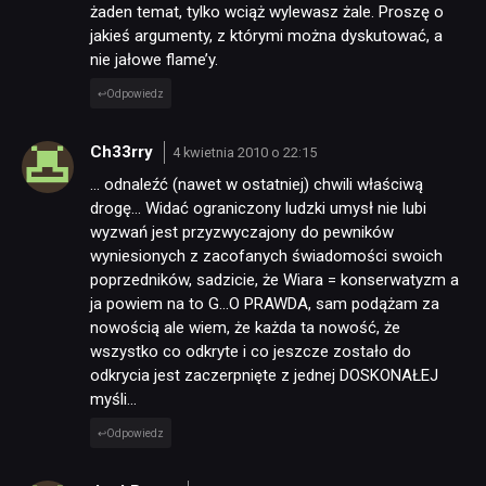
żaden temat, tylko wciąż wylewasz żale. Proszę o
jakieś argumenty, z którymi można dyskutować, a
nie jałowe flame’y.
Odpowiedz
Ch33rry
4 kwietnia 2010 o 22:15
… odnaleźć (nawet w ostatniej) chwili właściwą
drogę… Widać ograniczony ludzki umysł nie lubi
wyzwań jest przyzwyczajony do pewników
wyniesionych z zacofanych świadomości swoich
poprzedników, sadzicie, że Wiara = konserwatyzm a
ja powiem na to G…O PRAWDA, sam podążam za
nowością ale wiem, że każda ta nowość, że
wszystko co odkryte i co jeszcze zostało do
odkrycia jest zaczerpnięte z jednej DOSKONAŁEJ
myśli…
Odpowiedz