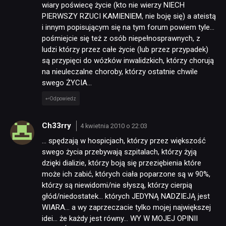
wiary poświecę życie (kto nie wierzy NIECH
PIERWSZY RZUCI KAMIENIEM, nie boję się) a ateistą
i innym popisującym się na tym forum powiem tyle…
pośmiejcie się też z osób niepełnosprawnych, z
ludzi którzy przez całe życie (lub przez przypadek)
są przypięci do wózków inwalidzkich, którzy chorują
na nieuleczalne choroby, którzy ostatnie chwile
swego ŻYCIA…
Odpowiedz
Ch33rry
4 kwietnia 2010 o 22:03
… spędzają w hospicjach, którzy przez większość
swego życia przebywają szpitalach, którzy żyją
dzięki dializie, którzy boją się przeziębienia które
może ich zabić, których ciała poparzone są w 90%,
którzy są niewidomi/nie słyszą, którzy cierpią
głód/niedostatek… których JEDYNĄ NADZIEJĄ jest
WIARA… a wy zaprzeczacie tylko mojej największej
idei… że każdy jest równy… WY W MOJEJ OPINII