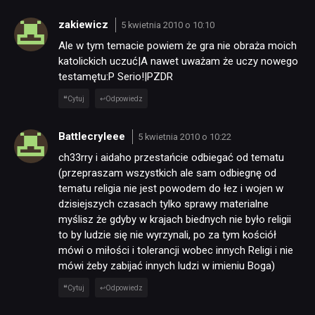
zakiewicz
5 kwietnia 2010 o 10:10
Ale w tym temacie powiem że gra nie obraża moich
katolickich uczuć|A nawet uważam że uczy nowego
testamętu:P Serio!|PZDR
Cytuj
Odpowiedz
Battlecryleee
5 kwietnia 2010 o 10:22
ch33rry i aidaho przestańcie odbiegać od tematu
(przepraszam wszystkich ale sam odbiegnę od
tematu religia nie jest powodem do łez i wojen w
dzisiejszych czasach tylko sprawy materialne
myślisz że gdyby w krajach biednych nie było religii
to by ludzie się nie wyrzynali, po za tym kościół
mówi o miłości i tolerancji wobec innych Religi i nie
mówi żeby zabijać innych ludzi w imieniu Boga)
Cytuj
Odpowiedz