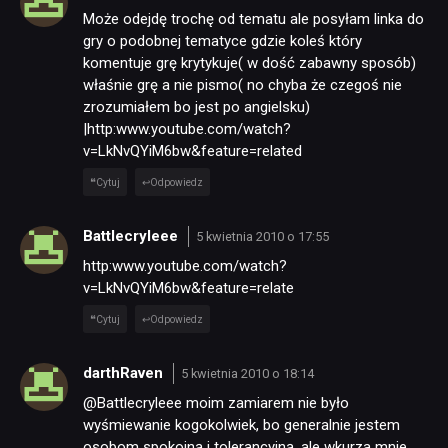
Może odejdę trochę od tematu ale posyłam linka do
gry o podobnej tematyce gdzie koleś który
komentuje grę krytykuje( w dość zabawny sposób)
właśnie grę a nie pismo( no chyba że czegoś nie
zrozumiałem bo jest po angielsku)
|http:www.youtube.com/watch?
v=LkNvQYiM6bw&feature=related
Cytuj
Odpowiedz
Battlecryleee
5 kwietnia 2010 o 17:55
http:www.youtube.com/watch?
v=LkNvQYiM6bw&feature=relate
Cytuj
Odpowiedz
darthRaven
5 kwietnia 2010 o 18:14
@Battlecryleee moim zamiarem nie było
wyśmiewanie kogokolwiek, bo generalnie jestem
osobom spokojną i tolerancyjną, ale wkurza mnie