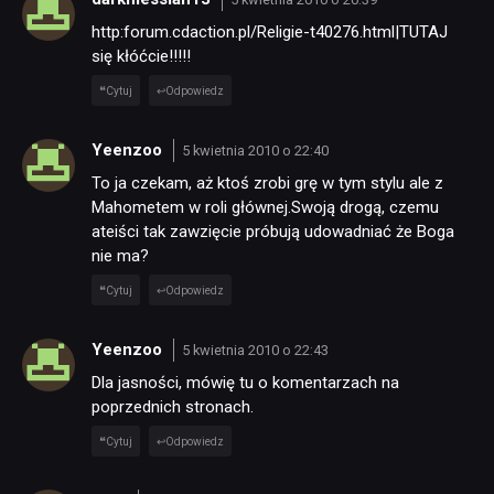
http:forum.cdaction.pl/Religie-t40276.html|TUTAJ
się kłóćcie!!!!!
Cytuj
Odpowiedz
Yeenzoo
5 kwietnia 2010 o 22:40
To ja czekam, aż ktoś zrobi grę w tym stylu ale z
Mahometem w roli głównej.Swoją drogą, czemu
ateiści tak zawzięcie próbują udowadniać że Boga
nie ma?
Cytuj
Odpowiedz
Yeenzoo
5 kwietnia 2010 o 22:43
Dla jasności, mówię tu o komentarzach na
poprzednich stronach.
Cytuj
Odpowiedz